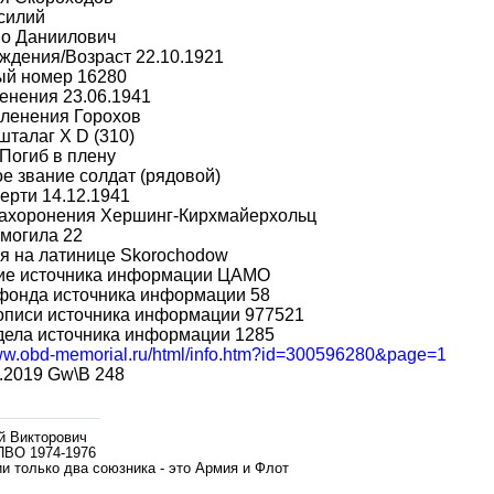
силий
во Даниилович
ждения/Возраст 22.10.1921
ый номер 16280
енения 23.06.1941
пленения Горохов
шталаг X D (310)
Погиб в плену
е звание солдат (рядовой)
ерти 14.12.1941
захоронения Хершинг-Кирхмайерхольц
могила 22
я на латинице Skorochodow
ие источника информации ЦАМО
фонда источника информации 58
описи источника информации 977521
дела источника информации 1285
www.obd-memorial.ru/html/info.htm?id=300596280&page=1
.2019 Gw\B 248
й Викторович
ПВО 1974-1976
и только два союзника - это Армия и Флот