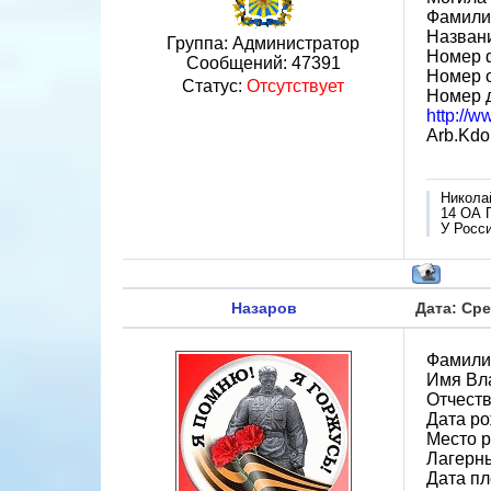
Фамилия
Назван
Группа: Администратор
Номер 
Сообщений:
47391
Номер 
Статус:
Отсутствует
Номер 
http://
Arb.Kdo
Никола
14 ОА 
У Росси
Назаров
Дата: Сре
Фамили
Имя Вл
Отчест
Дата ро
Место р
Лагерн
Дата пл