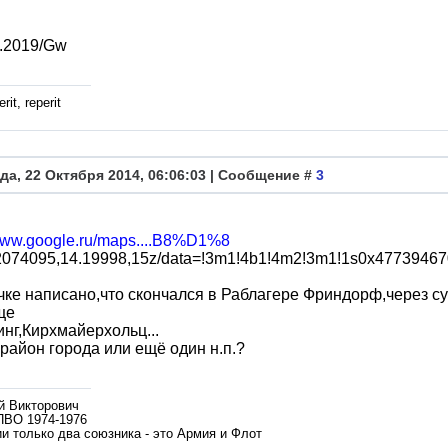
.2019/Gw
rit, reperit
да, 22 Октября 2014, 06:06:03 | Сообщение #
3
/www.google.ru/maps....B8%D1%8
074095,14.19998,15z/data=!3m1!4b1!4m2!3m1!1s0x4773946
чке написано,что скончался в Раблагере Фриндорф,через с
ще
нг,Кирхмайерхольц...
 район города или ещё один н.п.?
й Викторович
ПВО 1974-1976
и только два союзника - это Армия и Флот