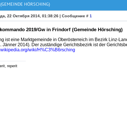
 (GEMEINDE HÖRSCHING)
да, 22 Октября 2014, 01:38:26 | Сообщение #
1
skommando 2019/Gw in Frindorf (Gemeinde Hörsching)
ng ist eine Marktgemeinde in Oberösterreich im Bezirk Linz-La
. Jänner 2014). Der zuständige Gerichtsbezirk ist der Gerichtsb
de.wikipedia.org/wiki/H%C3%B6rsching
rit, reperit