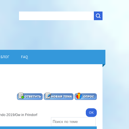
БЛОГ
FAQ
do 2019/Gw in Frindorf