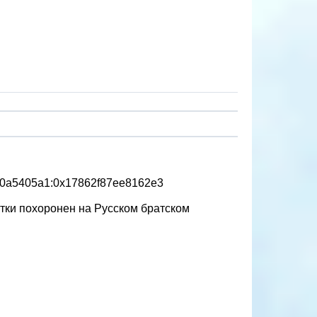
70a5405a1:0x17862f87ee8162e3
утки похоронен на Русском братском