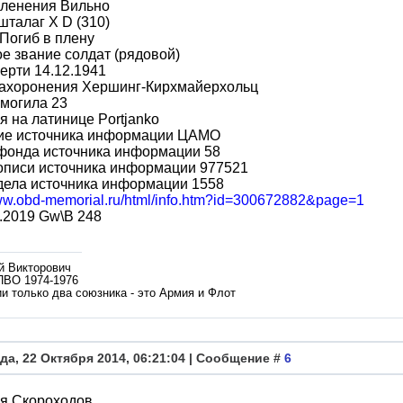
пленения Вильно
шталаг X D (310)
Погиб в плену
е звание солдат (рядовой)
ерти 14.12.1941
захоронения Хершинг-Кирхмайерхольц
могила 23
 на латинице Portjanko
ие источника информации ЦАМО
фонда источника информации 58
описи источника информации 977521
дела источника информации 1558
www.obd-memorial.ru/html/info.htm?id=300672882&page=1
.2019 Gw\B 248
й Викторович
ПВО 1974-1976
и только два союзника - это Армия и Флот
да, 22 Октября 2014, 06:21:04 | Сообщение #
6
я Скороходов