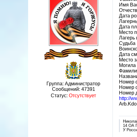
Имя Ва
Отчест
Дата ро
Лагерн
Дата пл
Место 
Лагерь 
Судьба 
Воинско
Дата см
Место 
Могила 
Фамили
Назван
Номер 
Группа: Администратор
Номер 
Сообщений:
47391
Номер 
Статус:
Отсутствует
http://
Arb.Kdo
Никола
14 ОА 
У Росси