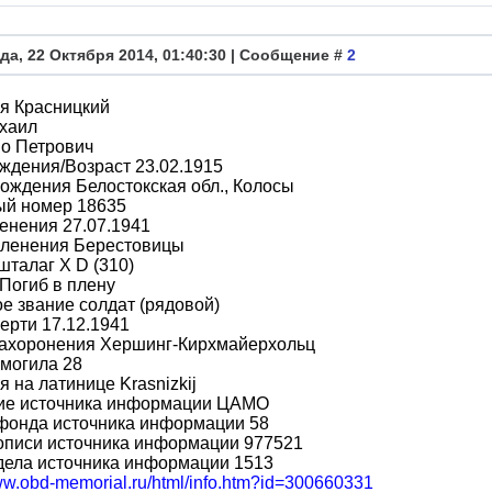
да, 22 Октября 2014, 01:40:30 | Сообщение #
2
я Красницкий
хаил
во Петрович
ждения/Возраст 23.02.1915
ождения Белостокская обл., Колосы
ый номер 18635
енения 27.07.1941
пленения Берестовицы
шталаг X D (310)
Погиб в плену
е звание солдат (рядовой)
ерти 17.12.1941
захоронения Хершинг-Кирхмайерхольц
могила 28
 на латинице Krasnizkij
ие источника информации ЦАМО
фонда источника информации 58
описи источника информации 977521
дела источника информации 1513
www.obd-memorial.ru/html/info.htm?id=300660331