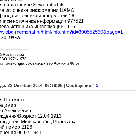
 на латинице Sewerintschik
ие источника информации ЦАМО
фонда источника информации 58
описи источника информации 977521
дела источника информации 1116
www.obd-memorial.ru/html/info.htm?id=300552530&page=1
.2019/Gw
й Викторович
ПВО 1974-1976
и только два союзника - это Армия и Флот
да, 22 Октября 2014, 06:18:06 | Сообщение #
5
я Портянко
адимир
во Алексеевич
ждения/Возраст 12.04.1913
ождения Минская обл., Волосатка
ый номер 2126
енения 06.07.1941