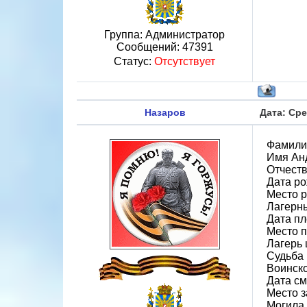
Группа: Администратор
Сообщений:
47391
Статус:
Отсутствует
Назаров
Дата: Сре
Фамили
Имя Ан
Отчест
Дата ро
Место р
Лагерн
Дата пл
Место 
Лагерь 
Судьба 
Воинско
Дата см
Место 
Могила 