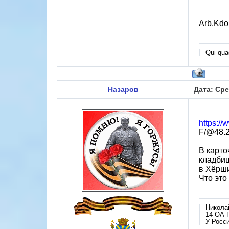
Arb.Kdo
Qui quae
Назаров
Дата: Сре
https:/
F/@48.2
В карто
кладби
в Хёрши
Что это
Никола
14 ОА 
У Росси