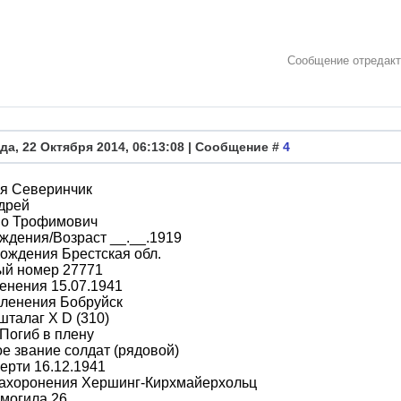
Сообщение отредак
да, 22 Октября 2014, 06:13:08 | Сообщение #
4
я Северинчик
дрей
во Трофимович
ждения/Возраст __.__.1919
ождения Брестская обл.
ый номер 27771
енения 15.07.1941
пленения Бобруйск
шталаг X D (310)
Погиб в плену
е звание солдат (рядовой)
ерти 16.12.1941
захоронения Хершинг-Кирхмайерхольц
могила 26