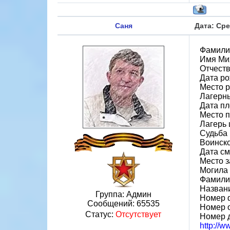
Саня
Дата: Сре
Фамили
Имя Ми
Отчест
Дата ро
Место р
Лагерн
Дата пл
Место 
Лагерь 
Судьба 
Воинско
Дата см
Место 
Могила 
Фамилия
Назван
Группа: Админ
Номер 
Сообщений:
65535
Номер 
Статус:
Отсутствует
Номер 
http://