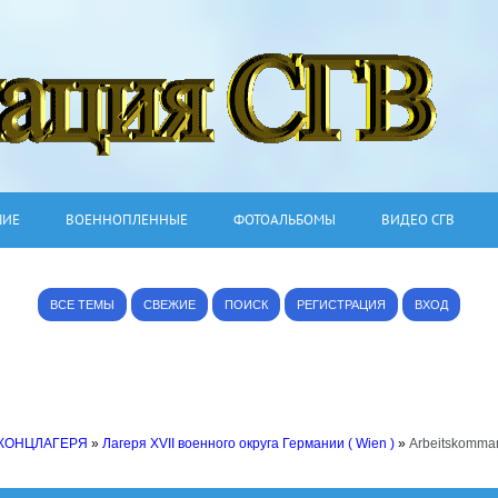
ШИЕ
ВОЕННОПЛЕННЫЕ
ФОТОАЛЬБОМЫ
ВИДЕО СГВ
ВСЕ ТЕМЫ
СВЕЖИЕ
ПОИСК
РЕГИСТРАЦИЯ
ВХОД
 КОНЦЛАГЕРЯ
»
Лагеря XVII военного округа Германии ( Wien )
»
Arbeitskomman