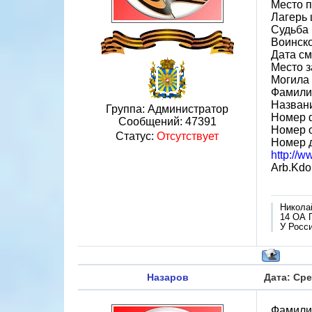
Место 
Лагерь 
Судьба 
Воинско
Дата см
Место 
Могила 
Фамилия
Назван
Группа: Администратор
Номер 
Сообщений:
47391
Номер 
Статус:
Отсутствует
Номер 
http://
Arb.Kdo
Никола
14 ОА 
У Росси
Назаров
Дата: Сре
Фамили