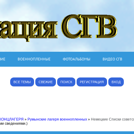
ШИЕ
ВОЕННОПЛЕННЫЕ
ФОТОАЛЬБОМЫ
ВИДЕО СГВ
ВСЕ ТЕМЫ
СВЕЖИЕ
ПОИСК
РЕГИСТРАЦИЯ
ВХОД
 КОНЦЛАГЕРЯ
»
Румынские лагеря военнопленных
»
Немецкие Списки советс
ими сведениями.)