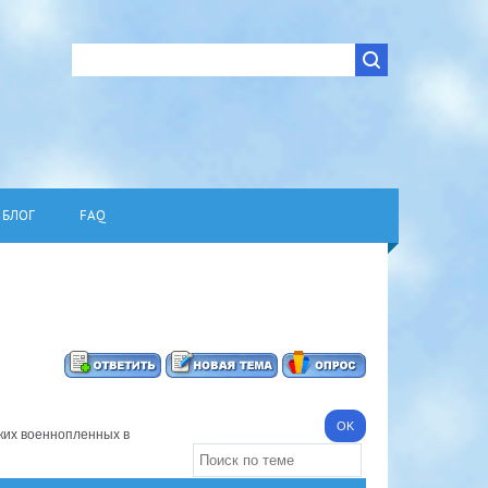
БЛОГ
FAQ
ких военнопленных в