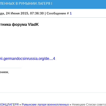
ЕННЫХ В РУМЫНИИ ЛАГЕРЯ I
да, 24 Июня 2015, 07:36:30 | Сообщение #
1
стника форума VladK
wii.germandocsinrussia.org/de....4
ением,
 КОНЦЛАГЕРЯ
»
Румынские лагеря военнопленных
»
Немецкие Списки советс