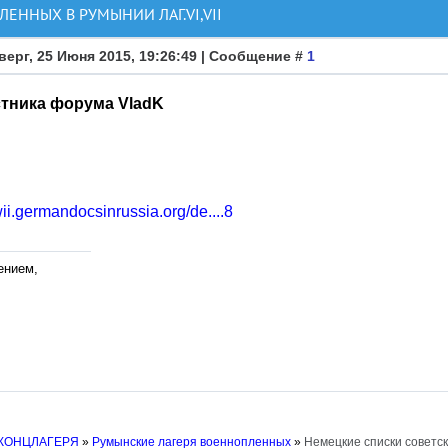
ННЫХ В РУМЫНИИ ЛАГ.VI,VII
верг, 25 Июня 2015, 19:26:49 | Сообщение #
1
стника форума VladK
wii.germandocsinrussia.org/de....8
ением,
 КОНЦЛАГЕРЯ
»
Румынские лагеря военнопленных
»
Немецкие списки советс