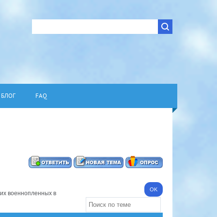
БЛОГ
FAQ
ких военнопленных в