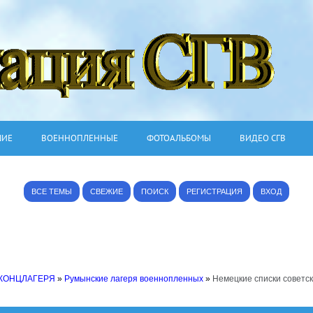
ШИЕ
ВОЕННОПЛЕННЫЕ
ФОТОАЛЬБОМЫ
ВИДЕО СГВ
ВСЕ ТЕМЫ
СВЕЖИЕ
ПОИСК
РЕГИСТРАЦИЯ
ВХОД
 КОНЦЛАГЕРЯ
»
Румынские лагеря военнопленных
»
Немецкие списки советс