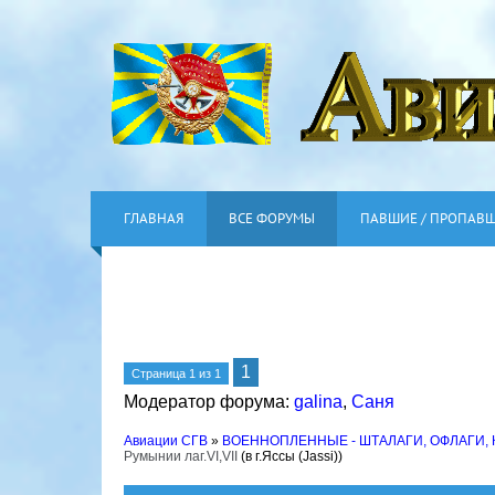
ГЛАВНАЯ
ВСЕ ФОРУМЫ
ПАВШИЕ / ПРОПАВ
1
Страница
1
из
1
Модератор форума:
galina
,
Саня
Авиации СГВ
»
ВОЕННОПЛЕННЫЕ - ШТАЛАГИ, ОФЛАГИ,
Румынии лаг.VI,VII
(в г.Яссы (Jassi))