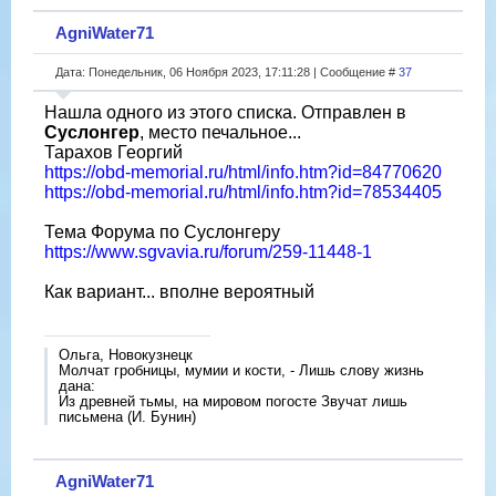
AgniWater71
Дата: Понедельник, 06 Ноября 2023, 17:11:28 | Сообщение #
37
Нашла одного из этого списка. Отправлен в
Суслонгер
, место печальное...
Тарахов Георгий
https://obd-memorial.ru/html/info.htm?id=84770620
https://obd-memorial.ru/html/info.htm?id=78534405
Тема Форума по Суслонгеру
https://www.sgvavia.ru/forum/259-11448-1
Как вариант... вполне вероятный
Ольга, Новокузнецк
Молчат гробницы, мумии и кости, - Лишь слову жизнь
дана:
Из древней тьмы, на мировом погосте Звучат лишь
письмена (И. Бунин)
AgniWater71