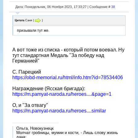
Дата: Понедельник, 06 Ноября 2023, 17:33:27 | Сообщение #
38
Цитата
Саня
(
)
призывали тут же.
А вот тоже из списка - который потом воевал. Ну
тут стандартная Медаль "За победу над
Германией"
С. Парецкий
https://obd-memorial.ru/html/info.htm?id=78534406
Награждение (Ясская бригада):
https://m.pamyat-naroda.ru/heroes....&page=1
О, и "За отвагу"
https://m.pamyat-naroda.ru/heroes....similar
Ольга, Новокузнецк
Молчат гробницы, мумии и кости, - Лишь слову жизнь
дана: