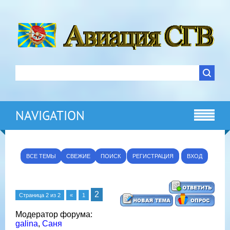
NAVIGATION
ВСЕ ТЕМЫ
СВЕЖИЕ
ПОИСК
РЕГИСТРАЦИЯ
ВХОД
2
Страница
2
из
2
«
1
Модератор форума:
galina
,
Саня