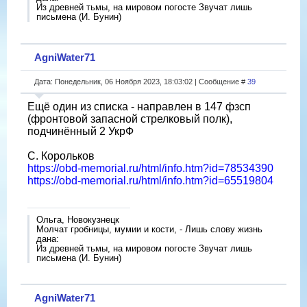
Из древней тьмы, на мировом погосте Звучат лишь
письмена (И. Бунин)
AgniWater71
Дата: Понедельник, 06 Ноября 2023, 18:03:02 | Сообщение #
39
Ещë один из списка - направлен в 147 фзсп
(фронтовой запасной стрелковый полк),
подчинëнный 2 УкрФ
С. Корольков
https://obd-memorial.ru/html/info.htm?id=78534390
https://obd-memorial.ru/html/info.htm?id=65519804
Ольга, Новокузнецк
Молчат гробницы, мумии и кости, - Лишь слову жизнь
дана:
Из древней тьмы, на мировом погосте Звучат лишь
письмена (И. Бунин)
AgniWater71