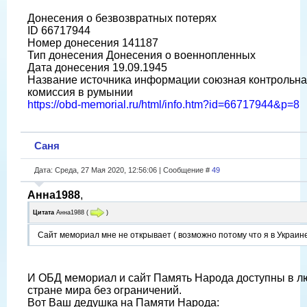
Донесения о безвозвратных потерях
ID 66717944
Номер донесения 141187
Тип донесения Донесения о военнопленных
Дата донесения 19.09.1945
Название источника информации союзная контрольн
комиссия в румынии
https://obd-memorial.ru/html/info.htm?id=66717944&p=8
Саня
Дата: Среда, 27 Мая 2020, 12:56:06 | Сообщение #
49
Анна1988
,
Цитата
Анна1988
(
)
Сайт мемориал мне не открывает ( возможно потому что я в Украин
И ОБД мемориал и сайт Память Народа доступны в л
стране мира без ограничений.
Вот Ваш дедушка на Памяти Народа: