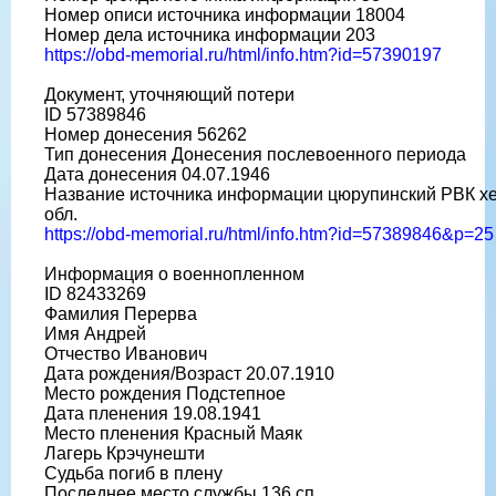
Номер описи источника информации 18004
Номер дела источника информации 203
https://obd-memorial.ru/html/info.htm?id=57390197
Документ, уточняющий потери
ID 57389846
Номер донесения 56262
Тип донесения Донесения послевоенного периода
Дата донесения 04.07.1946
Название источника информации цюрупинский РВК х
обл.
https://obd-memorial.ru/html/info.htm?id=57389846&p=25
Информация о военнопленном
ID 82433269
Фамилия Перерва
Имя Андрей
Отчество Иванович
Дата рождения/Возраст 20.07.1910
Место рождения Подстепное
Дата пленения 19.08.1941
Место пленения Красный Маяк
Лагерь Крэчунешти
Судьба погиб в плену
Последнее место службы 136 сп