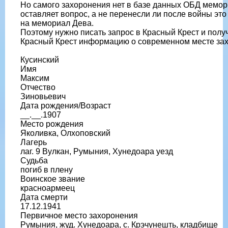
Но самого захоронения нет в базе данных ОБД мемор
оставляет вопрос, а не перенесли ли после войны эт
на мемориал Дева.
Поэтому нужно писать запрос в Красный Крест и полу
Красный Крест информацию о современном месте за
Кусинский
Имя
Максим
Отчество
Зиновьевич
Дата рождения/Возраст
__.__.1907
Место рождения
Яколивка, Олхоповский
Лагерь
лаг. 9 Вулкан, Румыния, Хунедоара уезд
Судьба
погиб в плену
Воинское звание
красноармеец
Дата смерти
17.12.1941
Первичное место захоронения
Румыния, жуд. Хунедоара, с. Крэчунешть, кладбище