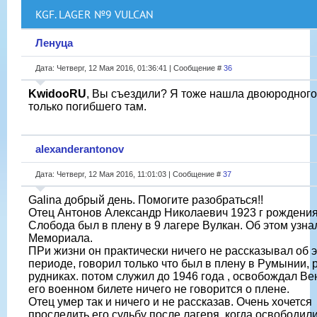
KGF. LAGER №9 VULCAN
Ленуца
Дата: Четверг, 12 Мая 2016, 01:36:41 | Сообщение #
36
KwidooRU
, Вы съездили? Я тоже нашла двоюродного
только погибшего там.
alexanderantonov
Дата: Четверг, 12 Мая 2016, 11:01:03 | Сообщение #
37
Galina добрый день. Помогите разобраться!!
Отец Антонов Александр Николаевич 1923 г рождения
Слобода был в плену в 9 лагере Вулкан. Об этом узна
Мемориала.
ПРи жизни он практически ничего не рассказывал об 
периоде, говорил только что был в плену в Румынии, 
рудниках. потом служил до 1946 года , освобождал Ве
его военном билете ничего не говорится о плене.
Отец умер так и ничего и не рассказав. Очень хочется
проследить его судьбу после лагеря, когда освободил