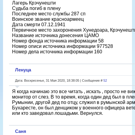
Лагерь Крэчунешти
Судьба погиб в плену
Последнее место службы 287 сп
Воинское звание красноармеец
Дата смерти 07.12.1941
Первичное место захоронения Хунедоара, Крэчунешт
Название источника донесения ЦАМО
Номер фонда источника информации 58
Номер описи источника информации 977528
Номер дела источника информации 160
Ленуца
Дата: Воскресенье, 31 Мая 2020, 18:38:05 | Сообщение #
52
Я когда начинаю это все читать , искать , просто не ви
монитор от слез. В то время, когда один дед был в пле
Румынии, другой дед по отцу, служил в румынской арм
Бухаресте, он был денщиком у военного офицера вет
или кто заведовал лошадьми. Вернулся.
Саня