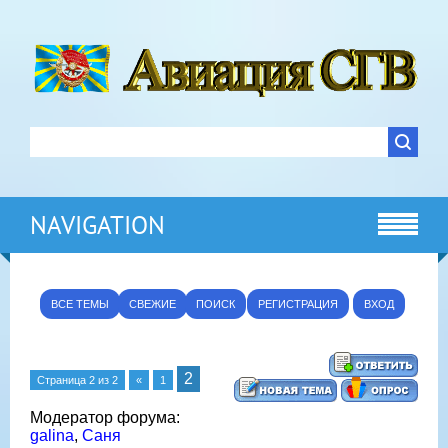
NAVIGATION
ВСЕ ТЕМЫ
СВЕЖИЕ
ПОИСК
РЕГИСТРАЦИЯ
ВХОД
2
Страница
2
из
2
«
1
Модератор форума:
galina
,
Саня