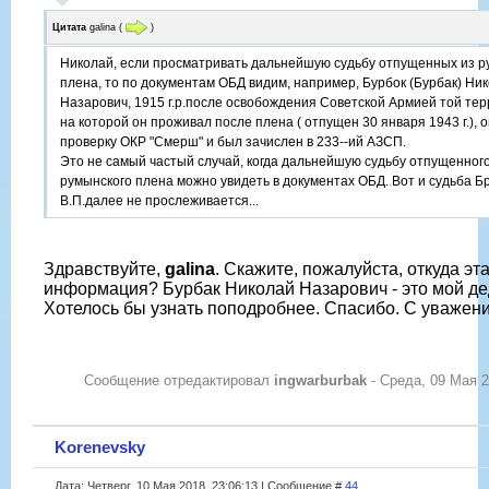
Цитата
galina
(
)
Николай, если просматривать дальнейшую судьбу отпущенных из р
плена, то по документам ОБД видим, например, Бурбок (Бурбак) Ни
Назарович, 1915 г.р.после освобождения Советской Армией той тер
на которой он проживал после плена ( отпущен 30 января 1943 г.), 
проверку ОКР "Смерш" и был зачислен в 233--ий АЗСП.
Это не самый частый случай, когда дальнейшую судьбу отпущенного
румынского плена можно увидеть в документах ОБД. Вот и судьба Б
В.П.далее не прослеживается...
Здравствуйте,
galina
. Скажите, пожалуйста, откуда эт
информация? Бурбак Николай Назарович - это мой де
Хотелось бы узнать поподробнее. Спасибо. С уважен
Сообщение отредактировал
ingwarburbak
-
Среда, 09 Мая 2
Korenevsky
Дата: Четверг, 10 Мая 2018, 23:06:13 | Сообщение #
44