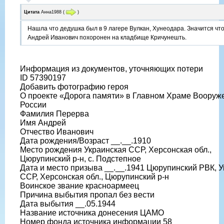
Цитата
Анна1988
(
)
Нашла что дедушка был в 9 лагере Вулкан, Хунеодара. Значится чт
Андрей Иванович похоронен на кладбище Кричунешть.
Информация из документов, уточняющих потери
ID 57390197
Добавить фотографию героя
О проекте «Дорога памяти» в Главном Храме Вооруж
России
Фамилия Перерва
Имя Андрей
Отчество Иванович
Дата рождения/Возраст __.__.1910
Место рождения Украинская ССР, Херсонская обл.,
Цюрупинский р-н, с. Подстепное
Дата и место призыва __.__.1941 Цюрупинский РВК, 
ССР, Херсонская обл., Цюрупинский р-н
Воинское звание красноармеец
Причина выбытия пропал без вести
Дата выбытия __.05.1944
Название источника донесения ЦАМО
Номер фонда источника информации 58