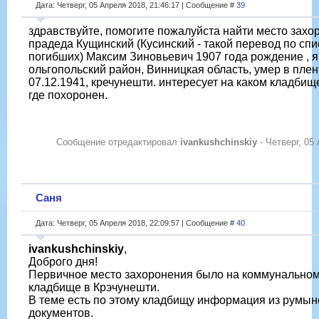
Дата: Четверг, 05 Апреля 2018, 21:46:17 | Сообщение #
39
здравствуйте, помогите пожалуйста найти место захо
прадеда Кущинский (Кусинский - такой перевод по сп
погибших) Максим Зиновьевич 1907 года рождение , я
ольгопольский район, Винницкая область, умер в плен
07.12.1941, кречунешти. интересует на каком кладбищ
где похоронен.
Сообщение отредактировал
ivankushchinskiy
-
Четверг, 05
Саня
Дата: Четверг, 05 Апреля 2018, 22:09:57 | Сообщение #
40
ivankushchinskiy
,
Доброго дня!
Первичное место захоронения было на коммунально
кладбище в Крэчунешти.
В теме есть по этому кладбищу информация из румын
документов.