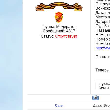
Послед
Воинск
Дата пл
Место 
Лагерь
Судьба 
Группа: Модератор
Назван
Сообщений:
4317
Номер 
Статус:
Отсутствует
Номер 
Номер 
http://
Попал в
Теперь 
С уваж
Галина
Саня
Дата: Вто