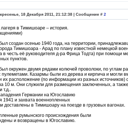
кресенье, 18 Декабря 2011, 21:12:38 | Сообщение #
2
лагеря в Тимишоаре – история.
ращениями)
был создан осенью 1940 года, на территории, принадлеж
орода Тимишоара - Арад по плану известной немецкой вое
а в честь её руководителя д-ра Фрица Тодта) при помощи 
ных пунктов.
был окружен двумя рядами колючей проволоки, по углам р
 пулеметами. Казармы были из дерева и кирпича и могли вм
и их расположение (по информации из разных источников) со
а 10 м. Они служили для размещения заключенных, а также 
 т.д..
нападения Германии на Югославию
я 1941 и захвата военнопленных
и доставлены в Тимишоару на поезде в грузовых вагонах.
пленные румынского происхождения были
ждены и возвращены в Югославию.