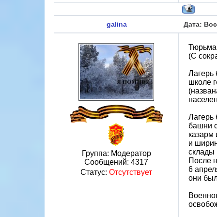
galina
Дата: Вос
Тюрьма 
(С сок
Лагерь 
школе г
(назван
населен
Лагерь 
башни с
казарм 
и ширин
склады и
Группа: Модератор
После 
Сообщений:
4317
6 апрел
Статус:
Отсутствует
они был
Военно
освобо