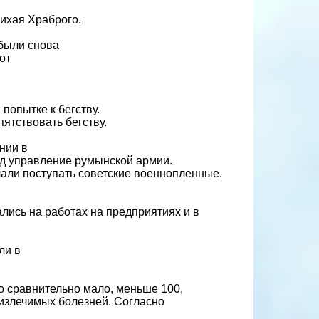
Михая Храброго.
 были снова
от
попытке к бегству.
ятствовать бегству.
нии в
од управление румынской армии.
чали поступать советские военнопленные.
лись на работах на предприятиях и в
ли в
о сравнительно мало, меньше 100,
еизлечимых болезней. Согласно