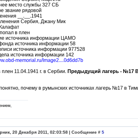
нее место службы 327 СБ
ое звание рядовой
енения __.__.1941
пленения Сербия, Джану Мик
 Калафат
попал в плен
ие источника информации ЦАМО
фонда источника информации 58
описи источника информации 977528
дела источника информации 142
www.obd-memorial.ru/Image2....0d6dd7b
 плен 11.04.1941 г. в Сербии.
Предыдущий лагерь - №17 
понятно, почему в румынских источниках лагерь №17 в Ти
ением,
рник, 20 Декабря 2011, 02:03:58 | Сообщение #
5