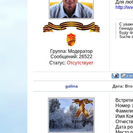
Для лю
http://
С уваж
Геннад
Буду б
Suche a
Группа: Модератор
Сообщений:
26522
Статус:
Отсутствует
galina
Дата: Вто
Встрети
Номер 
Фамили
Имя Ко
Отчест
Дата ро
Место 