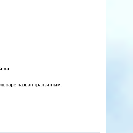
Вена
мишоаре назван транзитным.