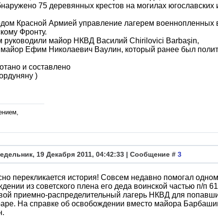
наружено 75 деревянных крестов на могилах югославских 
одом Красной Армией управление лагерем военнопленных 
кому Фронту.
 руководили майор НКВД Василий Chirilovici Barbaşin,
 майор Ефим Николаевич Ваулин, который ранее был полит
отано и составлено
ордуняну )
ением,
едельник, 19 Декабря 2011, 04:42:33 | Сообщение #
3
но перекликается история! Совсем недавно помогал одном
дении из советского плена его деда воинской частью п/п 619
ой приемно-распределительный лагерь НКВД для попавших в
ре. На справке об освобождении вместо майора Барбашина
н.