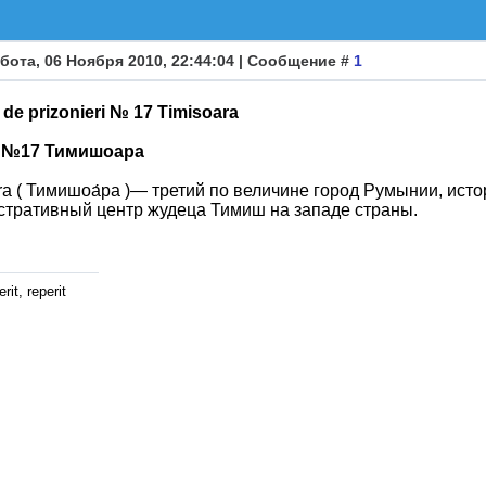
бота, 06 Ноября 2010, 22:44:04 | Сообщение #
1
 de prizonieri № 17 Timisoara
 №17 Тимишоара
ra ( Тимишоа́ра )— третий по величине город Румынии, исто
тративный центр жудеца Тимиш на западе страны.
rit, reperit