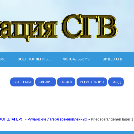
ШИЕ
ВОЕННОПЛЕННЫЕ
ФОТОАЛЬБОМЫ
ВИДЕО СГВ
ВСЕ ТЕМЫ
СВЕЖИЕ
ПОИСК
РЕГИСТРАЦИЯ
ВХОД
 КОНЦЛАГЕРЯ
»
Румынские лагеря военнопленных
»
Kriegsgefangenen lager 1