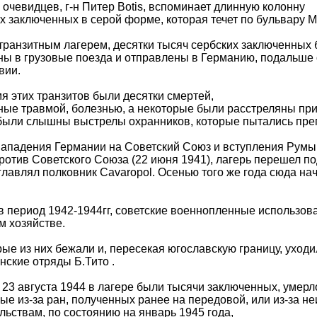
 очевидцев, г-н Питер Botis, вспоминает длинную колонну
х заключенных в серой форме, которая течет по бульвару 
транзитным лагерем, десятки тысяч сербских заключенных
ы в грузовые поезда и отправлены в Германию, подальше 
вии.
я этих транзитов были десятки смертей,
ые травмой, болезнью, а некоторые были расстреляны при 
ыли слышны выстрелы охранников, которые пытались преп
ападения Германии на Советский Союз и вступления Румы
ротив Советского Союза (22 июня 1941), лагерь перешел п
главлял полковник Cavaropol. Осенью того же года сюда на
в период 1942-1944гг, советские военнопленные использова
м хозяйстве.
ые из них бежали и, пересекая югославскую границу, уходи
нские отряды Б.Тито .
 23 августа 1944 в лагере были тысячи заключенных, умерл
ые из-за ран, полученных ранее на передовой, или из-за н
льствам, по состоянию на январь 1945 года,