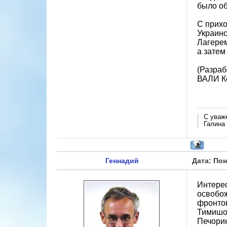
было об
С прих
Украинс
Лагерем
а затем
(Разраб
ВАЛИ К
С уваж
Галина
Геннадий
Дата: Пон
Интерес
освобож
фронтов
Тимишоа
Печори