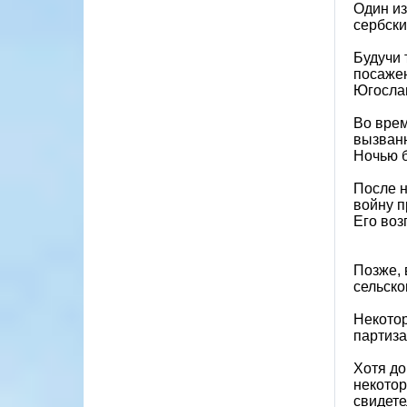
Один из
сербски
Будучи 
посажен
Югосла
Во врем
вызванн
Ночью б
После н
войну п
Его воз
Позже, 
сельско
Некотор
партиза
Хотя до
некотор
свидете