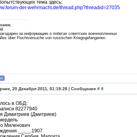
бопытствующих тема здесь:
www.forum-der-wehrmacht.de/thread.php?threadid=27035
ением,
ий
лагодарен за информацию о побегах советских военнопленных
lles über Fluchtversuche von russischen Kriegsgefangenen.
рник, 20 Декабря 2011, 01:19:28 | Сообщение #
4
лось в ОБД:
записи 82277940
я Димитриев (Дмитриев)
мердель
во Миленович
ждения __.__.1907
рождения Сербия, Маргита