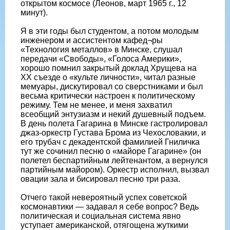
открытом космосе (Леонов, март 1965 г., 12
минут).
Я в эти годы был студентом, а потом молодым
инженером и ассистентом кафед¬ры
«Технология металлов» в Минске, слушал
передачи «Свободы», «Голоса Америки»,
хорошо помнил закрытый доклад Хрущева на
XX съезде о «культе личности», читал разные
мемуары, дискутировал со сверстниками и был
весьма критически настроен к политическому
режиму. Тем не менее, и меня захватил
всеобщий энтузиазм и некий душевный подъем.
В день полета Гагарина в Минске гастролировал
джаз-оркестр Густава Брома из Чехословакии, и
его трубач с декадентской фамилией Гниличка
тут же сочинил песню о «майоре Гагарине» (он
полетел беспартийным лейтенантом, а вернулся
партийным майором). Оркестр исполнил, вызвал
овации зала и бисировал песню три раза.
Отчего такой невероятный успех советской
космонавтики — задавал я себе вопрос? Ведь
политическая и социальная система явно
уступает американской, отягощена жуткими