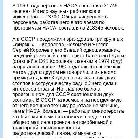
В 1969 году персонал НАСА составлял 31745
человек. Из них научных работников и
инженеров — 13700. Общая численность
персонала, работавшего в это время по
программам НАСА, составляла 218345 человек.
А в СССР продолжали враждовать три крупных
«фирмы» — Королева, Челомея и Янгеля.
Сергей Королев и его бывший одношарашник,
ведущий ракетный двигателист Валентин Глушко
(ставший в ОКБ Королева главным в 1974 году)
разругались после 1960 года так, что иначе как
матом друг с другом не говорили, и их не смог
примирить даже Хрущев, призывавший двух
столпов к сотрудничеству ради общего дела и
интересов страны. Но главное было в
проигрышном для СССР соотношении двух
экономик. В СССР на космос и на неотделимую
от него военную технику работали не меньше,
чем в НАСА, больше! — работали министерства
как бы с мирными названиями: среднего и
общего машиностроения, автомобильной и
тракторной промышленности,
радиотехнической, связи, химического