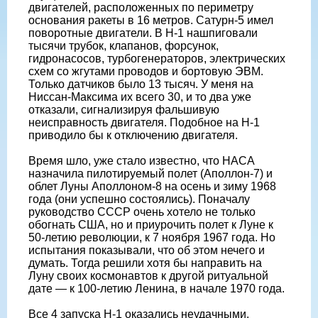
двигателей, расположенных по периметру
основания ракеты в 16 метров. Сатурн-5 имел
поворотные двигатели. В Н-1 нашпиговали
тысячи трубок, клапанов, форсунок,
гидронасосов, турбогенераторов, электрических
схем со жгутами проводов и бортовую ЭВМ.
Только датчиков было 13 тысяч. У меня на
Ниссан-Максима их всего 30, и то два уже
отказали, сигнализируя фальшивую
неисправность двигателя. Подобное на Н-1
приводило бы к отключению двигателя.
Время шло, уже стало известно, что НАСА
назначила пилотируемый полет (Аполлон-7) и
облет Луны Аполлоном-8 на осень и зиму 1968
года (они успешно состоялись). Поначалу
руководство СССР очень хотело не только
обогнать США, но и приурочить полет к Луне к
50-летию революции, к 7 ноября 1967 года. Но
испытания показывали, что об этом нечего и
думать. Тогда решили хотя бы направить на
Луну своих космонавтов к другой ритуальной
дате — к 100-летию Ленина, в начале 1970 года.
Все 4 запуска Н-1 оказались неудачными.