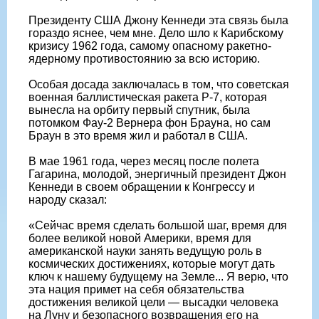
Президенту США Джону Кеннеди эта связь была
гораздо яснее, чем мне. Дело шло к Карибскому
кризису 1962 года, самому опасному ракетно-
ядерному противостоянию за всю историю.
Особая досада заключалась в том, что советская
военная баллистическая ракета Р-7, которая
вынесла на орбиту первый спутник, была
потомком Фау-2 Вернера фон Брауна, но сам
Браун в это время жил и работал в США.
В мае 1961 года, через месяц после полета
Гагарина, молодой, энергичный президент Джон
Кеннеди в своем обращении к Конгрессу и
народу сказал:
«Сейчас время сделать большой шаг, время для
более великой новой Америки, время для
американской науки занять ведущую роль в
космических достижениях, которые могут дать
ключ к нашему будущему на Земле... Я верю, что
эта нация примет на себя обязательства
достижения великой цели — высадки человека
на Луну и безопасного возвращения его на