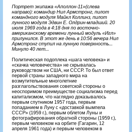
Портрет экипажа «Аполлон-11»(слева
направо): командир Нил Армстронг, пилот
командного модуля Майкл Коллинз, пилот
лунного модуля Эдвин E. Олдрин-младший. 20
июля 1969 года в 4:18 дня по восточно-
американскому времени лунный модуль «Игл»
прилунился. В этот же день в 10:56 вечера Нил
Армстронг ступил на лунную поверхность...
Минуло 40 лет...
Политическая подоплека «шага человека» и
«скачка человечества» не скрывалась
руководством ни США, ни СССР. То был ответ
первой страны западного мира на
возмутительные многолетние
разглагольствования советской стороны о
неоспоримом преимуществе социализма перед
капитализмом, что наглядно доказывалось
первым спутником 1957 года, первым
попаданием в Луну с «доставкой вымпела
СССР» (1959 г.), первым облетом Луны и
фотографирования обратной стороны (1959 г.),
первым человеком на орбите (Гагарин, 12
апреля 1961 года) и первым человеком в