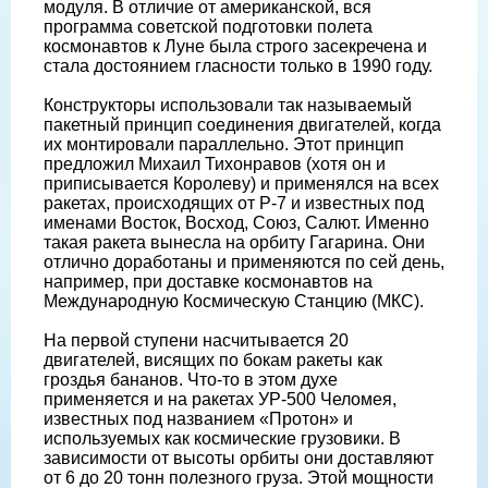
модуля. В отличие от американской, вся
программа советской подготовки полета
космонавтов к Луне была строго засекречена и
стала достоянием гласности только в 1990 году.
Конструкторы использовали так называемый
пакетный принцип соединения двигателей, когда
их монтировали параллельно. Этот принцип
предложил Михаил Тихонравов (хотя он и
приписывается Королеву) и применялся на всех
ракетах, происходящих от Р-7 и известных под
именами Восток, Восход, Союз, Салют. Именно
такая ракета вынесла на орбиту Гагарина. Они
отлично доработаны и применяются по сей день,
например, при доставке космонавтов на
Международную Космическую Станцию (МКС).
На первой ступени насчитывается 20
двигателей, висящих по бокам ракеты как
гроздья бананов. Что-то в этом духе
применяется и на ракетах УР-500 Челомея,
известных под названием «Протон» и
используемых как космические грузовики. В
зависимости от высоты орбиты они доставляют
от 6 до 20 тонн полезного груза. Этой мощности