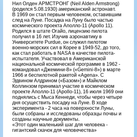
Нил Олден АРМСТРОНГ (Neil Alden Armstrong)
(родился 5.08.1930) американский астронавт.
В 1969 он стал первым человеком, оставившим
след на Луне. Посадка на Луну было частью
космического проекта Аполло-11 (Apollo 11).
Родился в штате Огайо, лицензию пилота
получил в 16 лет. Изучив аэронавтику в
Университете Purdue, он служил пилотом
военно-морских сил в Корее в 1949-52, до того,
как стал работать в NASA в качестве пилота-
испытателя. Участвовал в Американской
национальной космической программе в 1962 -
командовал «Джемини-8» («Gemini-8») в марте
1966 и беспилотной ракетой «Agena». С
Эдвином Алдрином («Базом») и Майклом
Коллинзом принимал участие в космическом
проекте Аполло-11 (Apollo-11), 16 июля 1969 они
поднялись с Мыса Кеннеди, чтобы через четыре
дня осуществить посадку на Луне. В ходе
эксперимента - 2 часа на поверхности Луны,
были собраны и исследованы образцы почвы и
созданы научные документы.
«Этот один маленький шаг для человека -
гигантский скачок для человечества»