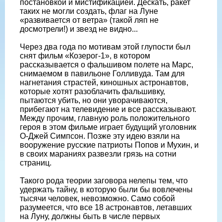
постановкой и мистификацией. Дескать, ракет
таких не могли создать, флаг на Луне
«развивается от ветра» (такой ляп не
досмотрели!) и звезд не видно...
Через два года по мотивам этой глупости был
снят фильм «Козерог-1», в котором
рассказывается о фальшивом полете на Марс,
снимаемом в павильоне Голливуда. Там для
нагнетания страстей, киношных астронавтов,
которые хотят разоблачить фальшивку,
пытаются убить, но они уворачиваются,
прибегают на телевидение и все рассказывают.
Между прочим, главную роль положительного
героя в этом фильме играет будущий уголовник
О-Джей Симпсон. Позже эту идею взяли на
вооружение русские патриоты Попов и Мухин, и
в своих мараниях развезли грязь на сотни
страниц.
Такого рода теории заговора нелепы тем, что
удержать тайну, в которую были бы вовлечены
тысячи человек, невозможно. Само собой
разумеется, что все 18 астронавтов, летавших
на Луну, должны быть в числе первых