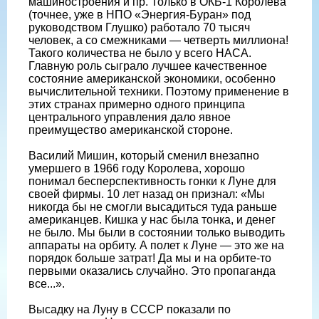
машиностроения и пр. Только в ОКБ-1 Королева
(точнее, уже в НПО «Энергия-Буран» под
руководством Глушко) работало 70 тысяч
человек, а со смежниками — четверть миллиона!
Такого количества не было у всего НАСА.
Главную роль сыграло лучшее качественное
состояние американской экономики, особенно
вычислительной техники. Поэтому применение в
этих странах примерно одного принципа
центрального управления дало явное
преимущество американской стороне.
Василий Мишин, который сменил внезапно
умершего в 1966 году Королева, хорошо
понимал бесперспективность гонки к Луне для
своей фирмы. 10 лет назад он признал: «Мы
никогда бы не смогли высадиться туда раньше
американцев. Кишка у нас была тонка, и денег
не было. Мы были в состоянии только выводить
аппараты на орбиту. А полет к Луне — это же на
порядок больше затрат! Да мы и на орбите-то
первыми оказались случайно. Это пропаганда
все...».
Высадку на Луну в СССР показали по