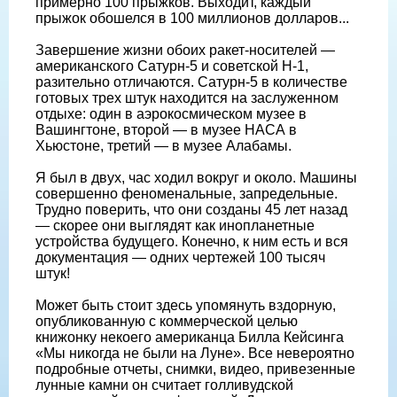
примерно 100 прыжков. Выходит, каждый
прыжок обошелся в 100 миллионов долларов...
Завершение жизни обоих ракет-носителей —
американского Сатурн-5 и советской Н-1,
разительно отличаются. Сатурн-5 в количестве
готовых трех штук находится на заслуженном
отдыхе: один в аэрокосмическом музее в
Вашингтоне, второй — в музее НАСА в
Хьюстоне, третий — в музее Алабамы.
Я был в двух, час ходил вокруг и около. Машины
совершенно феноменальные, запредельные.
Трудно поверить, что они созданы 45 лет назад
— скорее они выглядят как инопланетные
устройства будущего. Конечно, к ним есть и вся
документация — одних чертежей 100 тысяч
штук!
Может быть стоит здесь упомянуть вздорную,
опубликованную с коммерческой целью
книжонку некоего американца Билла Кейсинга
«Мы никогда не были на Луне». Все невероятно
подробные отчеты, снимки, видео, привезенные
лунные камни он считает голливудской