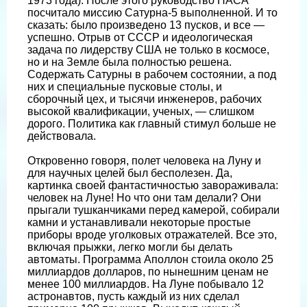
1973 года). После этого руководство НАСА
посчитало миссию Сатурна-5 выполненной. И то
сказать: было произведено 13 пусков, и все —
успешно. Отрыв от СССР и идеологическая
задача по лидерству США не только в космосе,
но и на Земле была полностью решена.
Содержать Сатурны в рабочем состоянии, а под
них и специальные пусковые столы, и
сборочный цех, и тысячи инженеров, рабочих
высокой квалификации, ученых, — слишком
дорого. Политика как главный стимул больше не
действовала.
Откровенно говоря, полет человека на Луну и
для научных целей был бесполезен. Да,
картинка своей фантастичностью завораживала:
человек на Луне! Но что они там делали? Они
прыгали тушканчиками перед камерой, собирали
камни и устанавливали некоторые простые
приборы вроде уголковых отражателей. Все это,
включая прыжки, легко могли бы делать
автоматы. Программа Аполлон стоила около 25
миллиардов долларов, по нынешним ценам не
менее 100 миллиардов. На Луне побывало 12
астронавтов, пусть каждый из них сделал