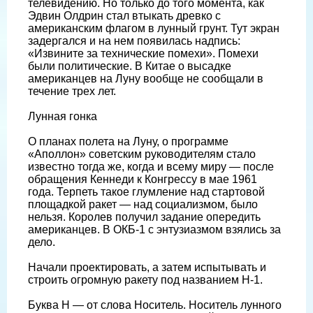
телевидению. Но только до того момента, как
Эдвин Олдрин стал втыкать древко с
американским флагом в лунный грунт. Тут экран
задергался и на нем появилась надпись:
«Извините за технические помехи». Помехи
были политические. В Китае о высадке
американцев на Луну вообще не сообщали в
течение трех лет.
Лунная гонка
О планах полета на Луну, о программе
«Аполлон» советским руководителям стало
известно тогда же, когда и всему миру — после
обращения Кеннеди к Конгрессу в мае 1961
года. Терпеть такое глумление над стартовой
площадкой ракет — над социализмом, было
нельзя. Королев получил задание опередить
американцев. В ОКБ-1 с энтузиазмом взялись за
дело.
Начали проектировать, а затем испытывать и
строить огромную ракету под названием Н-1.
Буква Н — от слова Носитель. Носитель лунного