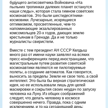
будущего антисоветчика Войновича «На
пыльних тропинках далеких планет останутся
наши следы», которая стала гимном советских
космонавтов. Это были шестидесятники-
космовики. Лучезарные, искрящиеся
оптимизмом, просветленные, чем-то
напоминающие экзальтированных
комсомольцев 20-х годов, дающих землю
крестьянам в Гренаде. Да и не только
журналисты свиристели.
Вместе с тем президент АН СССР Келдыш
много раз от имени науки заявлял на всяких
пресс-конференциях перед иностранцами, что
магистральным путем развития советской
космонавтики являются не пилотируемые
полеты, а создание автоматов. Как говорится,
выносить за пределы Земли не свое тело, а свой
интеллект. Это была бы верная стратегическая
идея, но ее использовали лишь для целей
маскировки и сокрытия своих неудач по запуску
человека на Луну. Из общих соображений
следует, что делать человеку в космосе
совершенно нечего. Правда, пока с одним
исключением, и то на сегодняшний день: