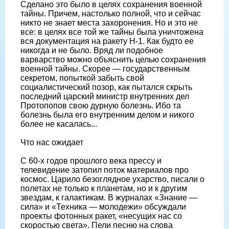
Сделано это было в целях сохранения военной
тайны. Причем, настолько полной, что и сейчас
никто не знает места захоронения. Но и это не
все: в целях все той же тайны была уничтожена
вся документация на ракету Н-1. Как будто ее
никогда и не было. Вряд ли подобное
варварство можно объяснить целью сохранения
военной тайны. Скорее — государственным
секретом, попыткой забыть свой
социалистический позор, как пытался скрыть
последний царский министр внутренних дел
Протопопов свою дурную болезнь. Ибо та
болезнь была его внутренним делом и никого
более не касалась...
Что нас ожидает
С 60-х годов прошлого века прессу и
телевидение затопил поток материалов про
космос. Царило безоглядное ухарство, писали о
полетах не только к планетам, но и к другим
звездам, к галактикам. В журналах «Знание —
сила» и «Техника — молодежи» обсуждали
проекты фотонных ракет, «несущих нас со
скоростью света». Пели песню на слова