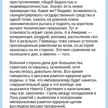
преступлениями, общей бедностью и
недемократичностью. Значит, есть некие
преимущества. Какие же? Видимо, возможность
сконцентрировать государственные средства в
одной точке, нажать на длинное плечо
экономического рычага и поднять на коротком
рычаге технические свершения. Тут и
плановость играет свою роль. А в Америке —
конкуренция, раздрай, реклама, распыление сил.
Вот и результат. Германцы тоже сильно уступали
просвещенным римлянам во всем, но история
оказалась на их стороне. Это мое сравнение не
нынешнего дня, а именно — того.
Военная сторона дела для большинства
советских оставалась затененной, хотя
вычислялась довольно легко. Все время
говорилось о могучем ракетно-ядерном щите
родины, о том, что империализму будет нанесен
сокрушительный удар и что вообще, как
выразился Никита Сергеевич о капитализме,
«мы вас закопаем». Связь между попаданием в
Луну ракетой с вымпелом и похоронами
империализма ракетно-ядерным щитом
выглядела весьма прозрачной.