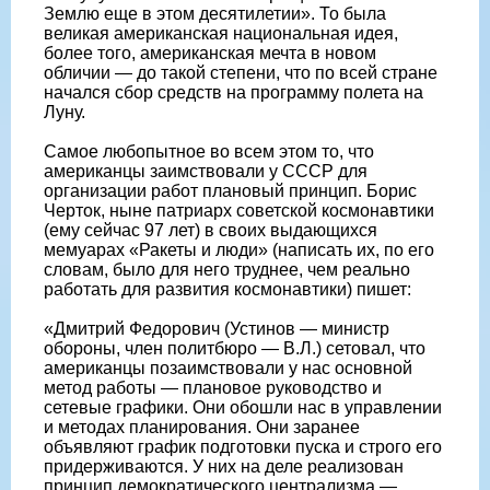
Землю еще в этом десятилетии». То была
великая американская национальная идея,
более того, американская мечта в новом
обличии — до такой степени, что по всей стране
начался сбор средств на программу полета на
Луну.
Самое любопытное во всем этом то, что
американцы заимствовали у СССР для
организации работ плановый принцип. Борис
Черток, ныне патриарх советской космонавтики
(ему сейчас 97 лет) в своих выдающихся
мемуарах «Ракеты и люди» (написать их, по его
словам, было для него труднее, чем реально
работать для развития космонавтики) пишет:
«Дмитрий Федорович (Устинов — министр
обороны, член политбюро — В.Л.) сетовал, что
американцы позаимствовали у нас основной
метод работы — плановое руководство и
сетевые графики. Они обошли нас в управлении
и методах планирования. Они заранее
объявляют график подготовки пуска и строго его
придерживаются. У них на деле реализован
принцип демократического централизма —