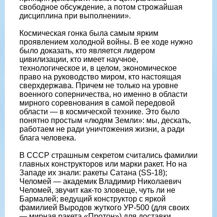
свободное обсуждение, а потом строжайшая
дисциплина при выполнении».
Космическая гонка была самым ярким
проявлением холодной войны. В ее ходе нужно
было доказать, кто является лидером
цивилизации, кто имеет научное,
технологическое и, в целом, экономическое
право на руководство миром, кто настоящая
сверхдержава. Причем не только на уровне
военного соперничества, но именно в области
мирного соревнования в самой передовой
области — в космической технике. Это было
понятно простым «людям Земли»: мы, дескать,
работаем не ради уничтожения жизни, а ради
блага человека.
В СССР страшным секретом считались фамилии
главных конструкторов или марки ракет. Но на
Западе их знали: ракеты Сатана (SS-18);
Челомей — академик Владимир Николаевич
Челомей, звучит как-то зловеще, чуть ли не
Бармалей; ведущий конструктор с яркой
фамилией Выродов жуткого УР-500 (для своих
— мирная ракета «Протон») для доставки