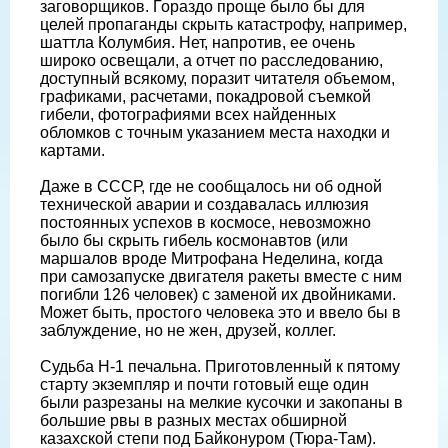
заговорщиков. Гораздо проще было бы для
целей пропаганды скрыть катастрофу, например,
шаттла Колумбия. Нет, напротив, ее очень
широко освещали, а отчет по расследованию,
доступный всякому, поразит читателя объемом,
графиками, расчетами, покадровой съемкой
гибели, фотографиями всех найденных
обломков с точным указанием места находки и
картами.
Даже в СССР, где не сообщалось ни об одной
технической аварии и создавалась иллюзия
постоянных успехов в космосе, невозможно
было бы скрыть гибель космонавтов (или
маршалов вроде Митрофана Неделина, когда
при самозапуске двигателя ракеты вместе с ним
погибли 126 человек) с заменой их двойниками.
Может быть, простого человека это и ввело бы в
заблуждение, но не жен, друзей, коллег.
Судьба Н-1 печальна. Приготовленный к пятому
старту экземпляр и почти готовый еще один
были разрезаны на мелкие кусочки и закопаны в
большие рвы в разных местах обширной
казахской степи под Байконуром (Тюра-Там).