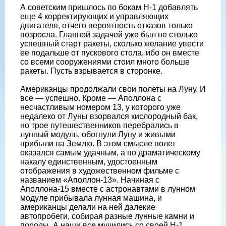
А советским пришлось по бокам Н-1 добавлять
еще 4 корректирующих и управляющих
двигателя, отчего вероятность отказов только
возросла. Главной задачей уже был не столько
успешный старт ракеты, сколько желание увести
ее подальше от пускового стола, ибо он вместе
со всеми сооружениями стоил много больше
ракеты. Пусть взрывается в сторонке.
Американцы продолжали свои полеты на Луну. И
все — успешно. Кроме — Аполлона с
несчастливым номером 13, у которого уже
недалеко от Луны взорвался кислородный бак,
но трое путешественников перебрались в
лунный модуль, обогнули Луну и живыми
прибыли на Землю. В этом смысле полет
оказался самым удачным, а по драматическому
накалу единственным, удостоенным
отображения в художественном фильме с
названием «Аполлон-13». Начиная с
Аполлона-15 вместе с астронавтами в лунном
модуле прибывала лунная машина, и
американцы делали на ней далекие
автопробеги, собирая разные лунные камни и
породы. А наши все мучились со своей Н-1.