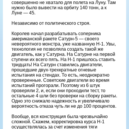
совершенно не хватало для полета на Луну. Там
нужно было вывести на орбиту 140 тонн, а к
Луне — 45.
Независимо от политического строя.
Королев начал разрабатывать соперника
американской ракете Сатурн-5 — своего
невероятного монстра, уже названную Н-1. Увы,
технология не позволяла создать такой же
двигатель, как у Сатурна. На Сатурне на первой
ступени их всего пять. На Н-1 пришлось ставить
тридцать! На Сатурн ставились двигатели,
прошедшие двух-трехкратные огневые
испытания на стендах. То есть, неоднократно
проверенные. Советские двигатели во время
испытаний прогорали. Поэтому из 6 штук
проверяли 2, и, если они проходили тест, то
остальные 4 шли без проверки на сборку ракеты.
Одно это снижало надежность и увеличивало
вероятность отказа чуть ли не до 100 процентов.
Вообще, вся конструкция была чрезвычайно
сложной. Скажем, корректировка курса Н-1
осуществлялась за счет изменения тяги