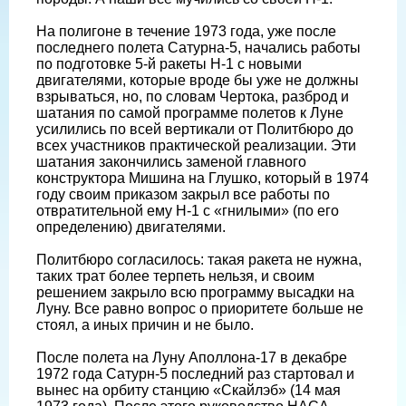
На полигоне в течение 1973 года, уже после
последнего полета Сатурна-5, начались работы
по подготовке 5-й ракеты Н-1 с новыми
двигателями, которые вроде бы уже не должны
взрываться, но, по словам Чертока, разброд и
шатания по самой программе полетов к Луне
усилились по всей вертикали от Политбюро до
всех участников практической реализации. Эти
шатания закончились заменой главного
конструктора Мишина на Глушко, который в 1974
году своим приказом закрыл все работы по
отвратительной ему Н-1 с «гнилыми» (по его
определению) двигателями.
Политбюро согласилось: такая ракета не нужна,
таких трат более терпеть нельзя, и своим
решением закрыло всю программу высадки на
Луну. Все равно вопрос о приоритете больше не
стоял, а иных причин и не было.
После полета на Луну Аполлона-17 в декабре
1972 года Сатурн-5 последний раз стартовал и
вынес на орбиту станцию «Скайлэб» (14 мая