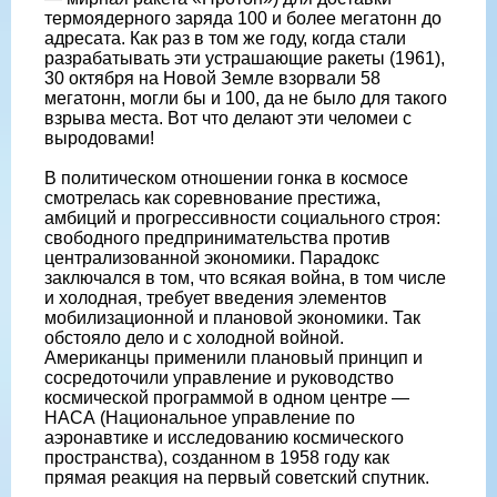
термоядерного заряда 100 и более мегатонн до
адресата. Как раз в том же году, когда стали
разрабатывать эти устрашающие ракеты (1961),
30 октября на Новой Земле взорвали 58
мегатонн, могли бы и 100, да не было для такого
взрыва места. Вот что делают эти челомеи с
выродовами!
В политическом отношении гонка в космосе
смотрелась как соревнование престижа,
амбиций и прогрессивности социального строя:
свободного предпринимательства против
централизованной экономики. Парадокс
заключался в том, что всякая война, в том числе
и холодная, требует введения элементов
мобилизационной и плановой экономики. Так
обстояло дело и с холодной войной.
Американцы применили плановый принцип и
сосредоточили управление и руководство
космической программой в одном центре —
НАСА (Национальное управление по
аэронавтике и исследованию космического
пространства), созданном в 1958 году как
прямая реакция на первый советский спутник.