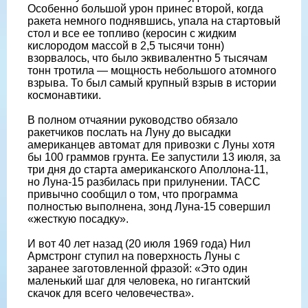
Особенно большой урон принес второй, когда
ракета немного поднявшись, упала на стартовый
стол и все ее топливо (керосин с жидким
кислородом массой в 2,5 тысячи тонн)
взорвалось, что было эквивалентно 5 тысячам
тонн тротила — мощность небольшого атомного
взрыва. То был самый крупный взрыв в истории
космонавтики.
В полном отчаянии руководство обязало
ракетчиков послать на Луну до высадки
американцев автомат для привозки с Луны хотя
бы 100 граммов грунта. Ее запустили 13 июля, за
три дня до старта американского Аполлона-11,
но Луна-15 разбилась при прилунении. ТАСС
привычно сообщил о том, что программа
полностью выполнена, зонд Луна-15 совершил
«жесткую посадку».
И вот 40 лет назад (20 июля 1969 года) Нил
Армстронг ступил на поверхность Луны с
заранее заготовленной фразой: «Это один
маленький шаг для человека, но гигантский
скачок для всего человечества».