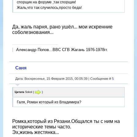
спорщик на форуме ,так спорщик!
Жаль,что так случилось,просто беда!
Да, жаль парня, рано ушёл... мои искренние
соболезнования...
Александр Попов...ВВС СГВ Жагань 1976-1978гг.
Саня
Дата: Воскресенье, 15 Февраля 2015, 00:05:39 | Сообщение #
5
Цитата
Sokol
(
)
Галя, Роман который из Владимира?
Ромка,который из Рязани.Общался ты с ним на
исторические темы часто.
Эх,жизнь жестянка...