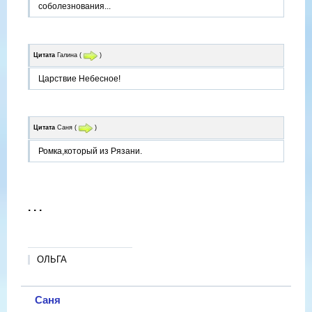
соболезнования...
Цитата
Галина
(
)
Царствие Небесное!
Цитата
Саня
(
)
Ромка,который из Рязани.
. . .
ОЛЬГА
Саня