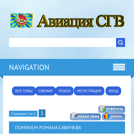
NAVIGATION
ВСЕ ТЕМЫ
СВЕЖИЕ
ПОИСК
РЕГИСТРАЦИЯ
ВХОД
1
Страница
1
из
1
ПОМЯНЕМ РОМАНА САВИЧЕВА