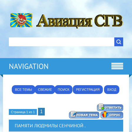
NAVIGATION
ВСЕ ТЕМЫ
СВЕЖИЕ
ПОИСК
РЕГИСТРАЦИЯ
ВХОД
1
Страница
1
из
1
ПАМЯТИ ЛЮДМИЛЫ СЕНЧИНОЙ .