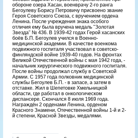
обороне озера Хасан, военврачу 2-го ранга
Бегоулеву Борису Петровичу присвоено звание
Героя Советского Союза, с вручением ордена
Ленина. После учреждения знака особого
отличия ему была вручена медаль "Золотая
Звезда" № 436. В 1939-42 годах Герой хасанских
боёв Б.П. Бегоулев учился в Военно-
медицинской академии. В качестве военкома
подвижного госпиталя участвовал в советско-
финляндской войне 1939-40 годов. На фронтах
Великой Отечественной войны с мая 1942 года, -
начальник хирургического подвижного госпиталя.
После войны продолжал службу в Советской
Армии. С 1957 года полковник медицинской
службы Бегоулев Б.П. - в запасе, а затем в
отставке. Жил в Шепетовке Хмельницкой
области, где работал в онкологическом
диспансере. Скончался 8 июля 1969 года.
Награждён 2 орденами Ленина, орденом
Красного Знамени, Отечественной войны 1-й и 2-
й степени, Красной Звезды, медалями.