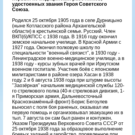
удостоенных звания Героя Советского
Союза.
Родился 25 октября 1905 года в селе Дурницыно
(ныне Котласского района Архангельской
области) в крестьянской семье. Русский. Член
ВКП(б)/КПСС с 1938 года. В 1916 году окончил
земское начальное училище. В Красной Армии с
1927 года. Окончил полковую школу по
специальности "военный связист", в 1930 году -
Ленинградское военно-медицинское училище, а в
1938 году - курсы зубных врачей при Иркутском
военном госпитале. Участник боёв с японскими
милитаристами в районе озера Хасан в 1938
году. 2 и 6 августа 1938 года при штурме высоты
"Заозёрная" начальник медицинской службы 120-
го стрелкового полка (40-я стрелковая дивизия, 1-
я Приморская армия, Дальневосточный
Краснознамённый фронт) Борис Бегоулев
выносил с поля боя раненых, оказывал им
первую помощь и организовывал эвакуацию их в
тыл. 7 августа он сам был ранен и контужен.
Указом Президиума Верховного Совета СССР от
25 октября 1938 года за образцовое выполнение
боевых заданий и геройство, проявленное при