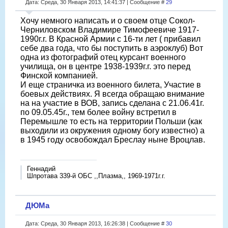
Дата: Среда, 30 Января 2013, 14:41:37 | Сообщение #
29
Хочу немного написать и о своем отце Сокол-
Черниловском Владимире Тимофеевиче 1917-
1990г.г. В Красной Армии с 16-ти лет ( прибавил
себе два года, что бы поступить в аэроклуб) Вот
одна из фотографий отец курсант военного
училища, он в центре 1938-1939г.г. это перед
Финской компанией.
И еще страничка из военного билета, Участие в
боевых действиях. Я всегда обращаю внимание
на на участие в ВОВ, запись сделана с 21.06.41г.
по 09.05.45г., тем более войну встретил в
Перемышле то есть на территории Польши (как
выходили из окружения одному богу известно) а
в 1945 году освобождал Бреслау ныне Вроцлав.
Геннадий
Шпротава 339-й ОБС ,,Плазма,, 1969-1971г.г.
ДЮМа
Дата: Среда, 30 Января 2013, 16:26:38 | Сообщение #
30