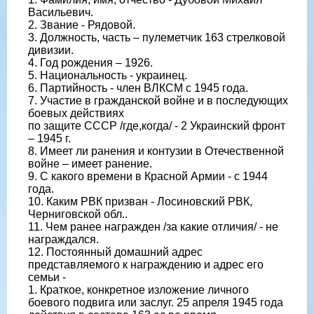
Васильевич.
2. Звание - Рядовой.
3. Должность, часть – пулеметчик 163 стрелковой
дивизии.
4. Год рождения – 1926.
5. Национальность - украинец.
6. Партийность - член ВЛКСМ с 1945 года.
7. Участие в гражданской войне и в последующих
боевых действиях
по защите СССР /где,когда/ - 2 Украинский фронт
– 1945 г.
8. Имеет ли ранения и контузии в Отечественной
войне – имеет ранение.
9. С какого времени в Красной Армии - с 1944
года.
10. Каким РВК призван - Лосиновский РВК,
Черниговской обл..
11. Чем ранее награжден /за какие отличия/ - не
награждался.
12. Постоянный домашний адрес
представляемого к награждению и адрес его
семьи -
1. Краткое, конкретное изложение личного
боевого подвига или заслуг. 25 апреля 1945 года