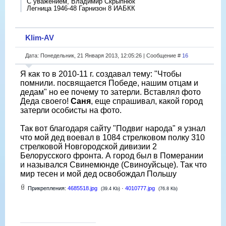
С уважением, Владимир Скрыпнюк
Легница 1946-48 Гарнизон 8 ИАБКК
Klim-AV
Дата: Понедельник, 21 Января 2013, 12:05:26 | Сообщение #
16
Я как то в 2010-11 г. создавал тему: "Чтобы
помнили. посвящается Победе, нашим отцам и
дедам" но ее почему то затерли. Вставлял фото
Деда своего!
Саня
, еще спрашивал, какой город
затерли особисты на фото.
Так вот благодаря сайту "Подвиг народа" я узнал
что мой дед воевал в 1084 стрелковом полку 310
стрелковой Новгородской дивизии 2
Белорусского фронта. А город был в Померании
и назывался Свинемюнде (Свиноуйсьце). Так что
мир тесен и мой дед освобождал Польшу
Прикрепления:
4685518.jpg
·
4010777.jpg
(39.4 Kb)
(76.8 Kb)