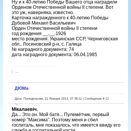
Ну и к 40-летию Победы Вашего отца наградили
Орденом Отечественной войны II степени. Вот
это уж, наверняка, известно.
Карточка награжденного к 40-летию Победы
Дубовой Михаил Васильевич
Орден Отечественной войны II степени
год рождения __.__.1926
место рождения: Украинская ССР, Черниговская
обл., Лосиновский р-н, с. Галица
№ наградного документа: 74
дата наградного документа: 06.04.1985
...
ДЮМа
Дата: Понедельник, 21 Января 2013, 07:36:11 | Сообщение #
12
Мікалаевіч
,
Да... Это он. Мой батя... Пулемётчик, первый
номер "Максима". Поэтому меня и сбил
госпиталь, мне показалось, что имеется ввиду его
служба в госпитальной части.