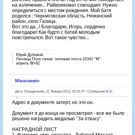
на излечении... Райвоекомат совпадает. Нужно
определиться с местом рождения. Мой батя
родился : Черниговская область, Нежинский
район, село Галица.
Вот это да...! Благодарю, Игорь, сердечно
благодарю! Как будто с батей молодым
повстречался. Вот такое чувство...
Юрий Дубовой.
Легница.Полк связи. полевая почта 10341 "М".
апрель 80-82
Мікалаевіч
Дата: Понедельник, 21 Января 2013, 00:22:37 | Сообщение #
10
Адрес в документе затерт, но это он.
Документ я до конца не просмотрел - все же было
решено наградить медалью "За отвагу".
НАГРАДНОЙ ЛИСТ
1. Фамилия, имя, отчество - Дубовой Михаил