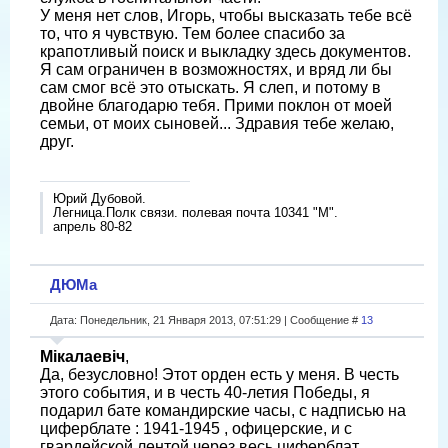
У меня нет слов, Игорь, чтобы высказать тебе всё
то, что я чувствую. Тем более спасибо за
крапотливый поиск и выкладку здесь документов.
Я сам ограничен в возможностях, и вряд ли бы
сам смог всё это отыскать. Я слеп, и потому в
двойне благодарю тебя. Прими поклон от моей
семьи, от моих сыновей... Здравия тебе желаю,
друг.
Юрий Дубовой.
Легница.Полк связи. полевая почта 10341 "М".
апрель 80-82
ДЮМа
Дата: Понедельник, 21 Января 2013, 07:51:29 | Сообщение #
13
Мікалаевіч
,
Да, безусловно! Этот орден есть у меня. В честь
этого события, и в честь 40-летия Победы, я
подарил бате командирские часы, с надписью на
циферблате : 1941-1945 , офицерские, и с
гвардейской лентой через весь циферблат.