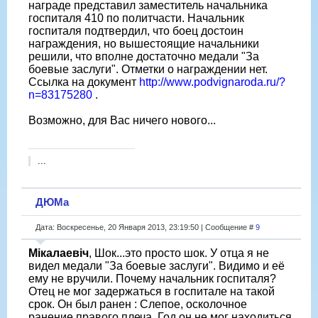
награде представил заместитель начальника
госпиталя 410 по политчасти. Начальник
госпиталя подтвердил, что боец достоин
награждения, но вышестоящие начальники
решили, что вполне достаточно медали "За
боевые заслуги". Отметки о награждении нет.
Ссылка на документ
http://www.podvignaroda.ru/?
n=83175280
.
Возможно, для Вас ничего нового...
...
ДЮМа
Дата: Воскресенье, 20 Января 2013, 23:19:50 | Сообщение #
9
Мікалаевіч
, Шок...это просто шок. У отца я не
видел медали "За боевые заслуги". Видимо и её
ему не вручили. Почему начальник госпиталя?
Отец не мог задержаться в госпитале на такой
срок. Он был ранен : Слепое, осколочное
ранение правого плеча. Год он не мог находиться