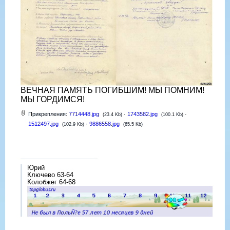
ВЕЧНАЯ ПАМЯТЬ ПОГИБШИМ! МЫ ПОМНИМ!
МЫ ГОРДИМСЯ!
Прикрепления:
7714448.jpg
·
1743582.jpg
·
(23.4 Kb)
(100.1 Kb)
1512497.jpg
·
9886558.jpg
(102.9 Kb)
(65.5 Kb)
Юрий
Ключево 63-64
Колобжег 64-68