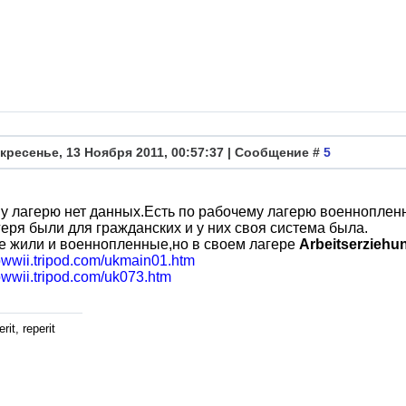
кресенье, 13 Ноября 2011, 00:57:37 | Сообщение #
5
у лагерю нет данных.Есть по рабочему лагерю военноплен
еря были для гражданских и у них своя система была.
е жили и военнопленные,но в своем лагере
Arbeitserziehu
lowwii.tripod.com/ukmain01.htm
lowwii.tripod.com/uk073.htm
rit, reperit