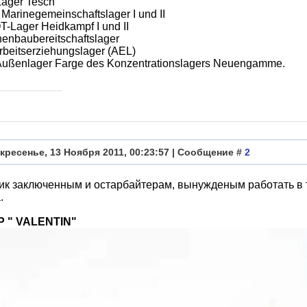
Lager Tesch
e Marinegemeinschaftslager I und II
OT-Lager Heidkampf I und II
nenbaubereitschaftslager
rbeitserziehungslager (AEL)
 Außenlager Farge des Konzentrationslagers Neuengamme.
кресенье, 13 Ноября 2011, 00:23:57 | Сообщение #
2
к заключенным и остарбайтерам, вынужденым работать в 
.
 " VALENTIN"