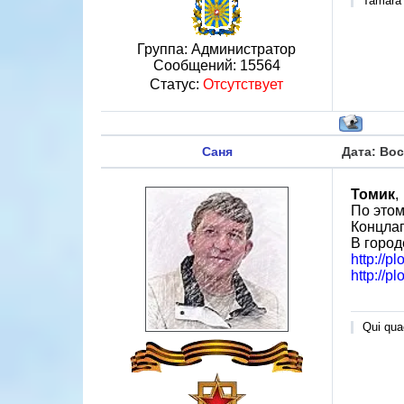
Tamara
Группа: Администратор
Сообщений:
15564
Статус:
Отсутствует
Саня
Дата: Вос
Томик
,
По этом
Концлаг
В город
http://p
http://p
Qui quae