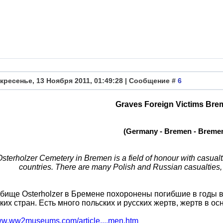
кресенье, 13 Ноября 2011, 01:49:28 | Сообщение #
6
Graves Foreign Victims Br
(Germany - Bremen - Breme
Osterholzer Cemetery in Bremen is a field of honour with casua
countries. There are many Polish and Russian casualties, 
бище Osterholzer в Бремене похоронены погибшие в годы 
ких стран. Есть много польских и русских жертв, жертв в о
www.ww2museums.com/article....men.htm