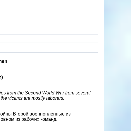
emen
n)
lties from the Second World War from several
the victims are mostly laborers.
войны Второй военнопленные из
сновном из рабочих команд.