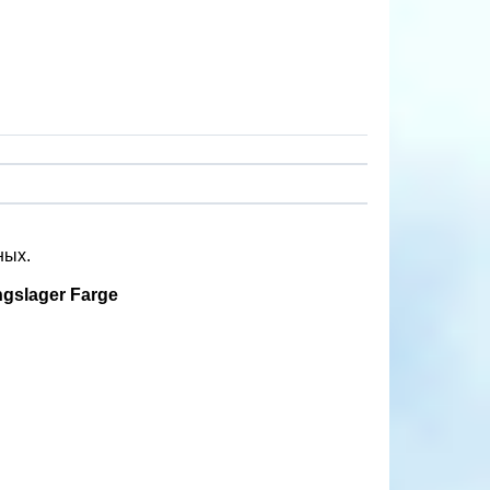
ных.
ngslager Farge