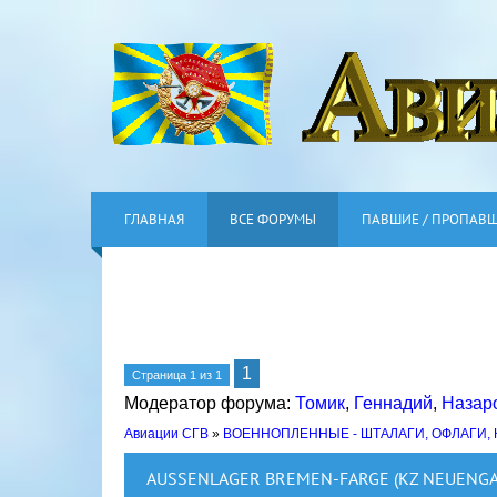
ГЛАВНАЯ
ВСЕ ФОРУМЫ
ПАВШИЕ / ПРОПАВ
1
Страница
1
из
1
Модератор форума:
Томик
,
Геннадий
,
Назар
Авиации СГВ
»
ВОЕННОПЛЕННЫЕ - ШТАЛАГИ, ОФЛАГИ,
AUSSENLAGER BREMEN-FARGE (KZ NEUENG