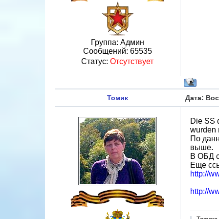
Группа: Админ
Сообщений:
65535
Статус:
Отсутствует
Томик
Дата: Вос
Die SS d
wurden 
По данн
выше.
В ОБД с
Еще ссы
http://
http://w