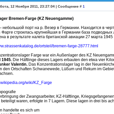
бота, 12 Ноября 2011, 23:27:04 | Сообщение #
1
ager Bremen-Farge (KZ Neuengamme)
 небольшой порт на р. Везер в Германии. Находится в черт
 Фарге строилась крупнейшая в Германии база подводных 
на в результате налета британской авиации 27 марта 1945 г
ww.strassenkatalog.de/ortsteil/bremen-farge-28777.html
zentrationslager Farge war ein Außenlager des KZ Neuengamme
l 1945.
Die Häftlinge dieses Lagers erbauten den etwa vier Kilo
nker Valentin.
Das Konzentrationslager lag in der Neuenkirch
n den Ortschaften Schwanewede, Lüßum und Rekum im Gebiet
achsen.
e.wikipedia.org/wiki/KZ_Farge
opografie
erbringung der Zwangsarbeiter, KZ-Häftlinge, Kriegsgefangenen
beteiligt waren, erfolgte in 7 Lagern. Diese lagen in drei bis ac
en handelte es sich um