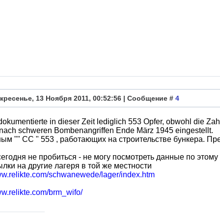
кресенье, 13 Ноября 2011, 00:52:56 | Сообщение #
4
okumentierte in dieser Zeit lediglich 553 Opfer, obwohl die Zah
nach schweren Bombenangriffen Ende März 1945 eingestellt.
ым "" СС " 553 , работающих на строительстве бункера. П
егодня не пробиться - не могу посмотреть данные по этому
лки на другие лагеря в той же местности
www.relikte.com/schwanewede/lager/index.htm
ww.relikte.com/brm_wifo/