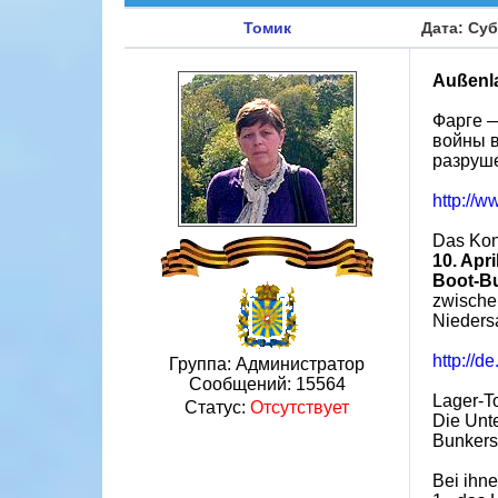
Томик
Дата: Суб
Außenl
Фарге —
войны в
разруше
http://w
Das Kon
10. Apri
Boot-Bu
zwische
Nieders
http://d
Группа: Администратор
Сообщений:
15564
Lager-T
Статус:
Отсутствует
Die Unt
Bunkers 
Bei ihn