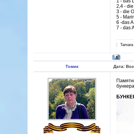
1 - das 
2,4 - di
3 - die 
5 - Mari
6 -das A
7 - das
Tamara
Томик
Дата: Вос
Памятни
бункера
БУНКЕР