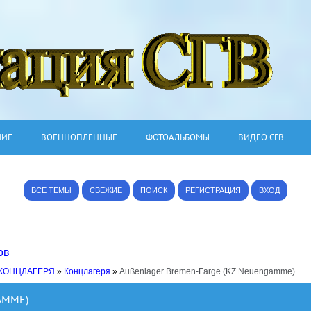
ШИЕ
ВОЕННОПЛЕННЫЕ
ФОТОАЛЬБОМЫ
ВИДЕО СГВ
ВСЕ ТЕМЫ
СВЕЖИЕ
ПОИСК
РЕГИСТРАЦИЯ
ВХОД
ов
 КОНЦЛАГЕРЯ
»
Концлагеря
»
Außenlager Bremen-Farge (KZ Neuengamme)
AMME)