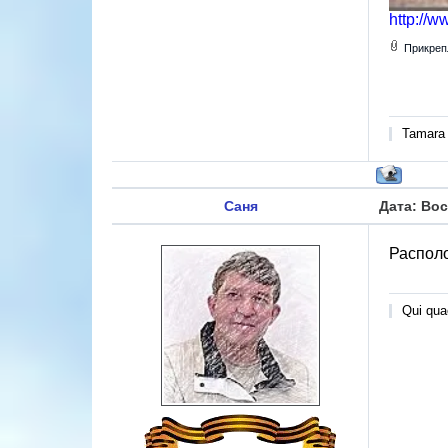
http://w
Прикреп
Tamara
Саня
Дата: Вос
Располо
Qui quae