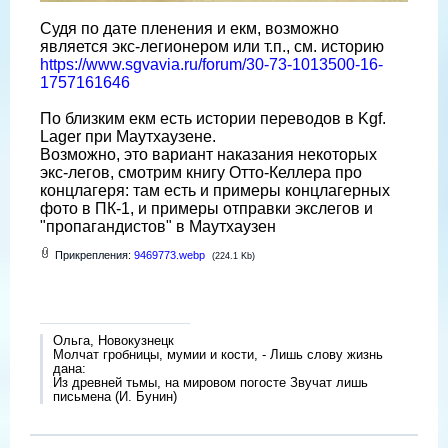
Судя по дате пленения и екм, возможно
является экс-легионером или т.п., см. историю
https://www.sgvavia.ru/forum/30-73-1013500-16-
1757161646
По близким екм есть истории переводов в Kgf.
Lager при Маутхаузене.
Возможно, это вариант наказания некоторых
экс-легов, смотрим книгу Отто-Келлера про
концлагеря: там есть и примеры концлагерных
фото в ПК-1, и примеры отправки экслегов и
"пропагандистов" в Маутхаузен
Прикрепления:
9469773.webp
(224.1 Kb)
Ольга, Новокузнецк
Молчат гробницы, мумии и кости, - Лишь слову жизнь
дана:
Из древней тьмы, на мировом погосте Звучат лишь
письмена (И. Бунин)