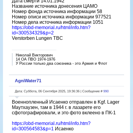
Дата смерти 14.01.1942
Название источника донесения ЦАМО
Номер фонда источника информации 58
Номер описи источника информации 977521
Номер дела источника информации 1051
https://obd-memorial.ru/html/info.htm?
id=300534329&p=2
Verstorben Lungen TBC
Николай Викторович
14 ОА ПВО 1974-1976
У России только два союзника - это Армия и Флот
AgniWater71
Дата: Суббота, 06 Сентября 2025, 19:36:36 | Сообщение #
990
Военнопленный Исаенко отправлен в Kgf. Lager
Маутхаузен, там в 1944 г. в лазарете его
сфотографировали, и это фото вклеено в ПК-1
https://obd-memorial.ru/html/info.htm?
id=300564583&p=1
Исаенко