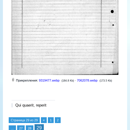
Прикрепления:
9319477.webp
·
7062078.webp
(184.8 Kb)
(173.5 Kb)
Qui quaerit, reperit
Страница
29
из
29
«
1
2
29
…
27
28