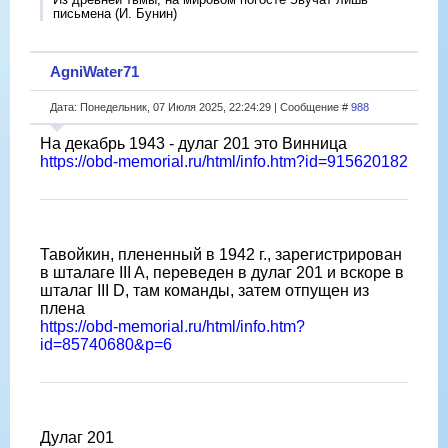
письмена (И. Бунин)
AgniWater71
Дата: Понедельник, 07 Июля 2025, 22:24:29 | Сообщение #
988
На декабрь 1943 - дулаг 201 это Винница
https://obd-memorial.ru/html/info.htm?id=915620182
Тавойкин, плененный в 1942 г., зарегистрирован
в шталаге III A, переведен в дулаг 201 и вскоре в
шталаг III D, там команды, затем отпущен из
плена
https://obd-memorial.ru/html/info.htm?
id=85740680&p=6
Дулаг 201