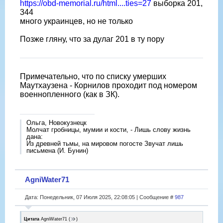
https://obd-memorial.ru/html....ties=27
выборка 201,
344
много украинцев, но не только
Позже гляну, что за дулаг 201 в ту пору
Примечательно, что по списку умерших
Маутхаузена - Корнилов проходит под номером
военнопленного (как в ЗК).
Ольга, Новокузнецк
Молчат гробницы, мумии и кости, - Лишь слову жизнь
дана:
Из древней тьмы, на мировом погосте Звучат лишь
письмена (И. Бунин)
AgniWater71
Дата: Понедельник, 07 Июля 2025, 22:08:05 | Сообщение #
987
Цитата
AgniWater71
(
)