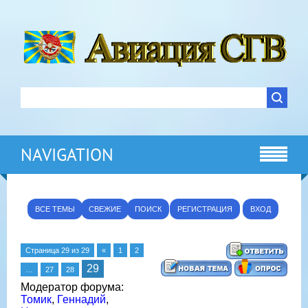
NAVIGATION
ВСЕ ТЕМЫ
СВЕЖИЕ
ПОИСК
РЕГИСТРАЦИЯ
ВХОД
Страница
29
из
29
«
1
2
29
…
27
28
Модератор форума:
Томик
,
Геннадий
,