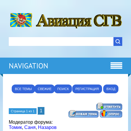
NAVIGATION
ВСЕ ТЕМЫ
СВЕЖИЕ
ПОИСК
РЕГИСТРАЦИЯ
ВХОД
1
Страница
1
из
1
Модератор форума:
Томик
,
Саня
,
Назаров