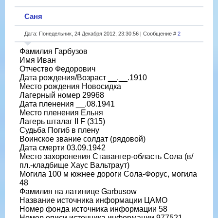
Саня
Дата: Понедельник, 24 Декабря 2012, 23:30:56 | Сообщение #
2
Фамилия Гарбузов
Имя Иван
Отчество Федорович
Дата рождения/Возраст __.__.1910
Место рождения Новосидка
Лагерный номер 29968
Дата пленения __.08.1941
Место пленения Ельня
Лагерь шталаг II F (315)
Судьба Погиб в плену
Воинское звание солдат (рядовой)
Дата смерти 03.09.1942
Место захоронения Ставангер-область Сола (в/
пл.-кладбище Хаус Вальтраут)
Могила 100 м южнее дороги Сола-Форус, могила
48
Фамилия на латинице Garbusow
Название источника информации ЦАМО
Номер фонда источника информации 58
Номер описи источника информации 977521