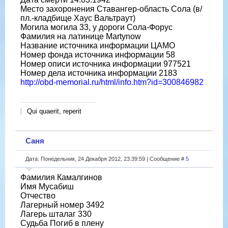
Место захоронения Ставангер-область Сола (в/
пл.-кладбище Хаус Вальтраут)
Могила могила 33, у дороги Сола-Форус
Фамилия на латинице Martynow
Название источника информации ЦАМО
Номер фонда источника информации 58
Номер описи источника информации 977521
Номер дела источника информации 2183
http://obd-memorial.ru/html/info.htm?id=300846982
Qui quaerit, reperit
Саня
Дата: Понедельник, 24 Декабря 2012, 23:39:59 | Сообщение #
5
Фамилия Камалгинов
Имя Мусабиш
Отчество
Лагерный номер 3492
Лагерь шталаг 330
Судьба Погиб в плену