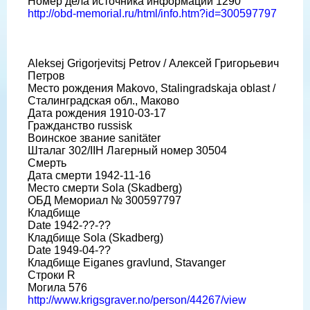
Номер дела источника информации 1290
http://obd-memorial.ru/html/info.htm?id=300597797
Aleksej Grigorjevitsj Petrov / Алексей Григорьевич
Петров
Место рождения Makovo, Stalingradskaja oblast /
Сталинградская обл., Маково
Дата рождения 1910-03-17
Гражданство russisk
Воинское звание sanitäter
Шталаг 302/IIH Лагерный номер 30504
Смерть
Дата смерти 1942-11-16
Место смерти Sola (Skadberg)
ОБД Мемориал № 300597797
Кладбище
Date 1942-??-??
Кладбище Sola (Skadberg)
Date 1949-04-??
Кладбище Eiganes gravlund, Stavanger
Строки R
Могила 576
http://www.krigsgraver.no/person/44267/view