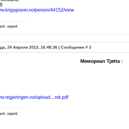
 B
ww.krigsgraver.no/person/44152/view
rit, reperit
да, 24 Апреля 2013, 16:48:36 | Сообщение #
3
Мемориал Tjøtta :
ww.regjeringen.no/upload....rsk.pdf
rit, reperit