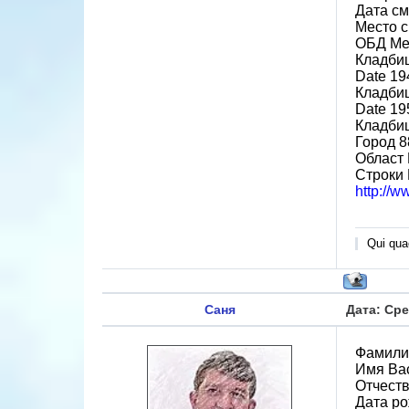
Дата см
Место с
ОБД Ме
Кладби
Date 19
Кладбищ
Date 19
Кладбищ
Город 8
Област 
Строки
http://w
Qui quae
Саня
Дата: Сре
Фамили
Имя Ва
Отчест
Дата ро