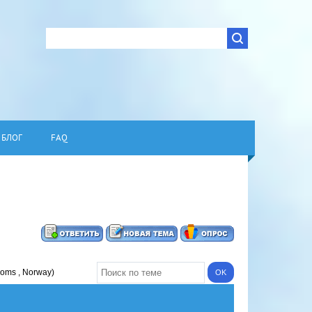
БЛОГ
FAQ
roms , Norway)