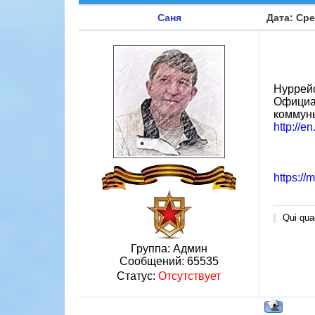
Саня
Дата: Сре
Нуррейс
Официал
коммуны
http://e
https://
Qui quae
Группа: Админ
Сообщений:
65535
Статус:
Отсутствует