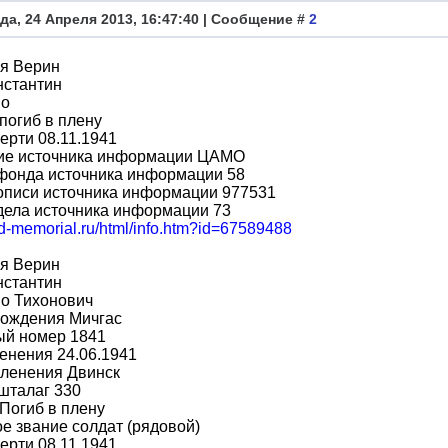
да, 24 Апреля 2013, 16:47:40 | Сообщение #
2
я Верин
нстантин
во
погиб в плену
ерти 08.11.1941
ие источника информации ЦАМО
фонда источника информации 58
описи источника информации 977531
дела источника информации 73
bd-memorial.ru/html/info.htm?id=67589488
я Верин
нстантин
во Тихонович
рождения Мичгас
ый номер 1841
енения 24.06.1941
пленения Двинск
шталаг 330
Погиб в плену
е звание солдат (рядовой)
ерти 08.11.1941