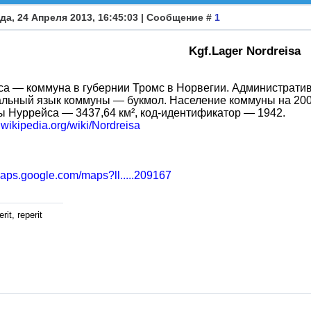
да, 24 Апреля 2013, 16:45:03 | Сообщение #
1
Kgf.Lager Nordreisa
а — коммуна в губернии Тромс в Норвегии. Административ
ьный язык коммуны — букмол. Население коммуны на 2007
 Нуррейса — 3437,64 км², код-идентификатор — 1942.
n.wikipedia.org/wiki/Nordreisa
maps.google.com/maps?ll.....209167
rit, reperit