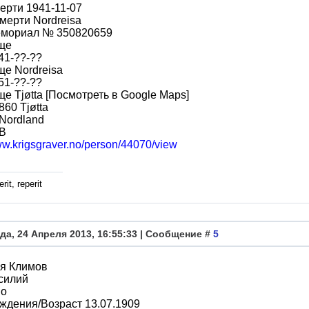
ерти 1941-11-07
мерти Nordreisa
мориал № 350820659
ще
41-??-??
е Nordreisa
51-??-??
е Tjøtta [Посмотреть в Google Maps]
860 Tjøtta
Nordland
 B
ww.krigsgraver.no/person/44070/view
rit, reperit
да, 24 Апреля 2013, 16:55:33 | Сообщение #
5
я Климов
силий
во
ждения/Возраст 13.07.1909