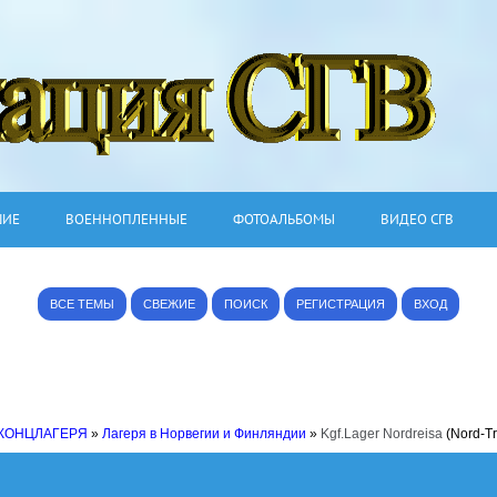
ШИЕ
ВОЕННОПЛЕННЫЕ
ФОТОАЛЬБОМЫ
ВИДЕО СГВ
ВСЕ ТЕМЫ
СВЕЖИЕ
ПОИСК
РЕГИСТРАЦИЯ
ВХОД
 КОНЦЛАГЕРЯ
»
Лагеря в Норвегии и Финляндии
»
Kgf.Lager Nordreisa
(Nord-T