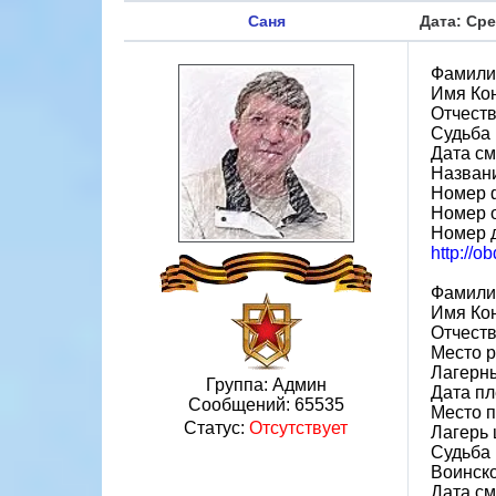
Саня
Дата: Сре
Фамили
Имя Ко
Отчест
Судьба 
Дата см
Назван
Номер 
Номер 
Номер 
http://o
Фамили
Имя Ко
Отчест
Место 
Лагерн
Группа: Админ
Дата пл
Сообщений:
65535
Место 
Статус:
Отсутствует
Лагерь 
Судьба 
Воинско
Дата см