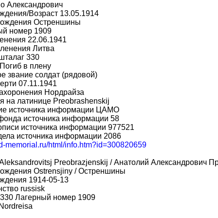
во Александрович
ждения/Возраст 13.05.1914
рождения Остреншины
ый номер 1909
енения 22.06.1941
пленения Литва
шталаг 330
Погиб в плену
е звание солдат (рядовой)
ерти 07.11.1941
захоронения Нордрайза
 на латинице Preobrashenskij
ие источника информации ЦАМО
фонда источника информации 58
описи источника информации 977521
дела источника информации 2086
bd-memorial.ru/html/info.htm?id=300820659
j Aleksandrovitsj Preobrazjenskij / Анатолий Александрович
ождения Ostrensjiny / Остреншины
ждения 1914-05-13
ство russisk
 330 Лагерный номер 1909
Nordreisa