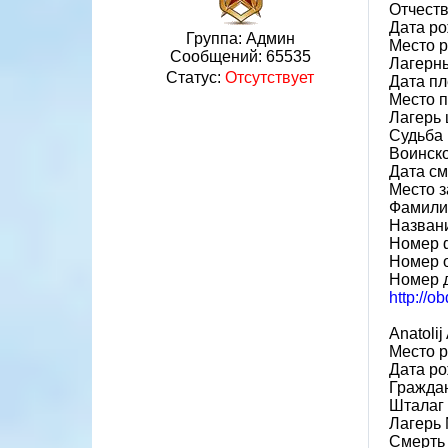
Отчест
Дата ро
Группа: Админ
Место 
Сообщений:
65535
Лагерн
Статус:
Отсутствует
Дата пл
Место 
Лагерь 
Судьба 
Воинско
Дата см
Место 
Фамилия
Назван
Номер 
Номер 
Номер 
http://o
Anatoli
Место р
Дата ро
Граждан
Шталаг
Лагерь 
Смерть