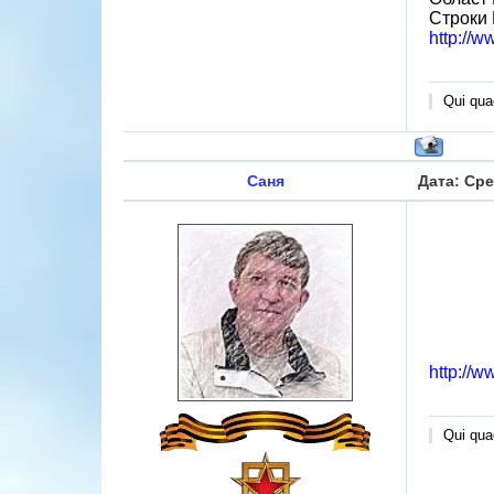
Строки
http://w
Qui quae
Саня
Дата: Сре
http://w
Qui quae