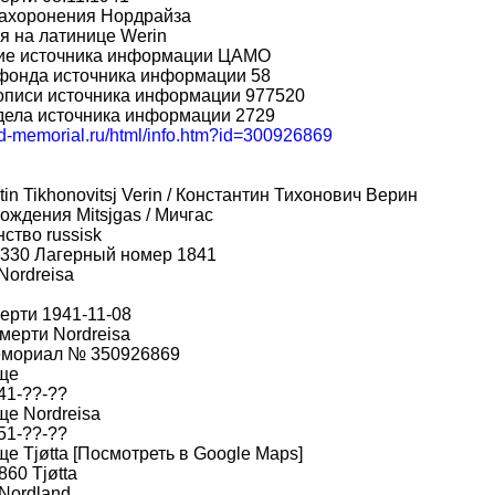
захоронения Нордрайза
 на латинице Werin
ие источника информации ЦАМО
фонда источника информации 58
описи источника информации 977520
дела источника информации 2729
bd-memorial.ru/html/info.htm?id=300926869
tin Tikhonovitsj Verin / Константин Тихонович Верин
ождения Mitsjgas / Мичгас
ство russisk
 330 Лагерный номер 1841
Nordreisa
ерти 1941-11-08
мерти Nordreisa
мориал № 350926869
ще
41-??-??
е Nordreisa
51-??-??
е Tjøtta [Посмотреть в Google Maps]
860 Tjøtta
Nordland