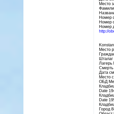
Место 
Фамилия
Назван
Номер 
Номер 
Номер 
http://o
Konstan
Место р
Граждан
Шталаг
Лагерь 
Смерть
Дата см
Место с
ОБД Ме
Кладби
Date 19
Кладбищ
Date 19
Кладбищ
Город 8
Област 