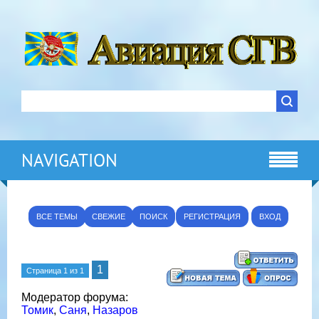
NAVIGATION
ВСЕ ТЕМЫ
СВЕЖИЕ
ПОИСК
РЕГИСТРАЦИЯ
ВХОД
1
Страница
1
из
1
Модератор форума:
Томик
,
Саня
,
Назаров