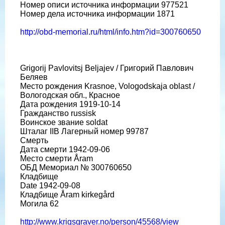
Номер описи источника информации 977521
Номер дела источника информации 1871
http://obd-memorial.ru/html/info.htm?id=300760650
Grigorij Pavlovitsj Beljajev / Григорий Павлович
Беляев
Место рождения Krasnoe, Vologodskaja oblast /
Вологодская обл., Красное
Дата рождения 1919-10-14
Гражданство russisk
Воинское звание soldat
Шталаг IIB Лагерный номер 99787
Смерть
Дата смерти 1942-09-06
Место смерти Åram
ОБД Мемориал № 300760650
Кладбище
Date 1942-09-08
Кладбище Åram kirkegård
Могила 62
http://www.krigsgraver.no/person/45568/view