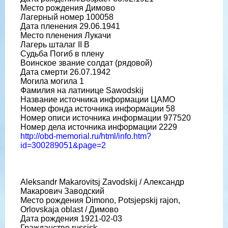
Место рождения Димово
Лагерный номер 100058
Дата пленения 29.06.1941
Место пленения Лукачи
Лагерь шталаг II B
Судьба Погиб в плену
Воинское звание солдат (рядовой)
Дата смерти 26.07.1942
Могила могила 1
Фамилия на латинице Sawodskij
Название источника информации ЦАМО
Номер фонда источника информации 58
Номер описи источника информации 977520
Номер дела источника информации 2229
http://obd-memorial.ru/html/info.htm?
id=300289051&page=2
Aleksandr Makarovitsj Zavodskij / Александр
Макарович Заводский
Место рождения Dimono, Potsjepskij rajon,
Orlovskaja oblast / Димово
Дата рождения 1921-02-03
Гражданство russisk