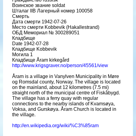
Воинское звание soldat
Шталаг IIB Лагерный номер 100058
Смерть
Дата смерти 1942-07-26
Место смерти Kobbevik (Hakallestrand)
ОБД Мемориал № 300289051
Кладбище
Date 1942-07-28
Кладбище Kobbevik
Могила 1
Кладбище Åram kirkegård
http://www.krigsgraver.no/person/45561/view
Åram is a village in Vanylven Municipality in Møre
og Romsdal county, Norway. The village is located
on the mainland, about 12 kilometres (7.5 mi)
straight north of the municipal centre of Fiskåbygd.
The village has a ferry quay with regular
connections to the nearby islands of Kvamsøya,
Voksa, and Gurskøya. Åram Church is located in
the village.
http://en.wikipedia.org/wiki/%C3%85ram