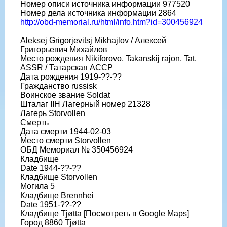
Номер описи источника информации 977520
Номер дела источника информации 2864
http://obd-memorial.ru/html/info.htm?id=300456924
Aleksej Grigorjevitsj Mikhajlov / Алексей
Григорьевич Михайлов
Место рождения Nikiforovo, Takanskij rajon, Tat.
ASSR / Татарская АССР
Дата рождения 1919-??-??
Гражданство russisk
Воинское звание Soldat
Шталаг IIH Лагерный номер 21328
Лагерь Storvollen
Смерть
Дата смерти 1944-02-03
Место смерти Storvollen
ОБД Мемориал № 350456924
Кладбище
Date 1944-??-??
Кладбище Storvollen
Могила 5
Кладбище Brennhei
Date 1951-??-??
Кладбище Tjøtta [Посмотреть в Google Maps]
Город 8860 Tjøtta