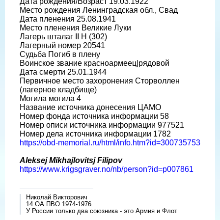
Дата рождения/Возраст 19.03.1922
Место рождения Ленинградская обл., Свад
Дата пленения 25.08.1941
Место пленения Великие Луки
Лагерь шталаг II H (302)
Лагерный номер 20541
Судьба Погиб в плену
Воинское звание красноармеец|рядовой
Дата смерти 25.01.1944
Первичное место захоронения Сторволлен
(лагерное кладбище)
Могила могила 4
Название источника донесения ЦАМО
Номер фонда источника информации 58
Номер описи источника информации 977521
Номер дела источника информации 1782
https://obd-memorial.ru/html/info.htm?id=300735753
Aleksej Mikhajlovitsj Filipov
https://www.krigsgraver.no/nb/person?id=p007861
Николай Викторович
14 ОА ПВО 1974-1976
У России только два союзника - это Армия и Флот