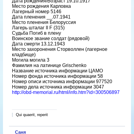
Дата рождения/Возраст 19.10.1917
Место рождения Карловка
Лагерный номер 5146
Дата пленения __.07.1941
Место пленения Белоруссия
Лагерь шталаг II F (315)
Судьба Погиб в плену
Воинское звание солдат (рядовой)
Дата смерти 13.12.1943
Место захоронения Сторволлен (лагерное
кладбище)
Могила могила 3
Фамилия на латинице Grischenko
Название источника информации ЦАМО
Номер фонда источника информации 58
Номер описи источника информации 977520
Номер дела источника информации 3047
http://obd-memorial.ru/html/info.htm?id=300506897
Qui quaerit, reperit
Саня