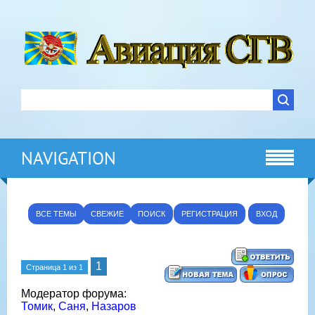
NAVIGATION
ВСЕ ТЕМЫ
СВЕЖИЕ
ПОИСК
РЕГИСТРАЦИЯ
ВХОД
1
Страница
1
из
1
Модератор форума:
Томик
,
Саня
,
Назаров