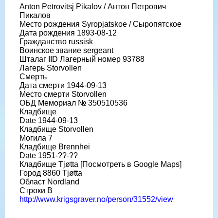
Anton Petrovitsj Pikalov / Антон Петрович
Пикалов
Место рождения Syropjatskoe / Сыропятское
Дата рождения 1893-08-12
Гражданство russisk
Воинское звание sergeant
Шталаг IID Лагерный номер 93788
Лагерь Storvollen
Смерть
Дата смерти 1944-09-13
Место смерти Storvollen
ОБД Мемориал № 350510536
Кладбище
Date 1944-09-13
Кладбище Storvollen
Могила 7
Кладбище Brennhei
Date 1951-??-??
Кладбище Tjøtta [Посмотреть в Google Maps]
Город 8860 Tjøtta
Област Nordland
Строки B
http://www.krigsgraver.no/person/31552/view