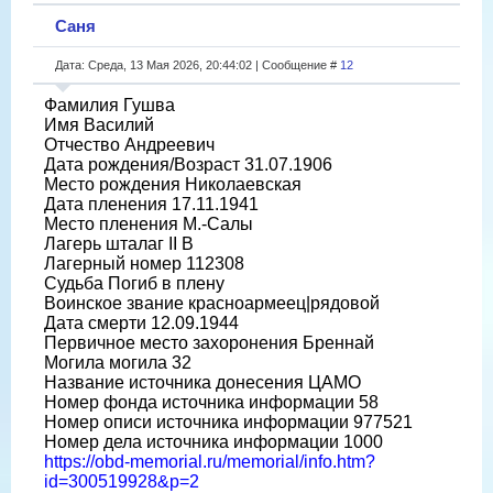
Саня
Дата: Среда, 13 Мая 2026, 20:44:02 | Сообщение #
12
Фамилия Гушва
Имя Василий
Отчество Андреевич
Дата рождения/Возраст 31.07.1906
Место рождения Николаевская
Дата пленения 17.11.1941
Место пленения М.-Салы
Лагерь шталаг II B
Лагерный номер 112308
Судьба Погиб в плену
Воинское звание красноармеец|рядовой
Дата смерти 12.09.1944
Первичное место захоронения Бреннай
Могила могила 32
Название источника донесения ЦАМО
Номер фонда источника информации 58
Номер описи источника информации 977521
Номер дела источника информации 1000
https://obd-memorial.ru/memorial/info.htm?
id=300519928&p=2