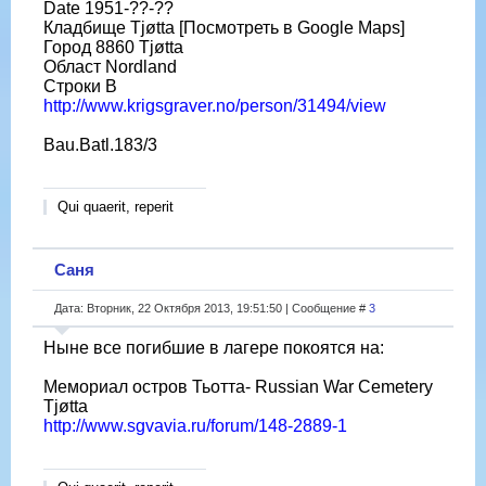
Date 1951-??-??
Кладбище Tjøtta [Посмотреть в Google Maps]
Город 8860 Tjøtta
Област Nordland
Строки B
http://www.krigsgraver.no/person/31494/view
Bau.Batl.183/3
Qui quaerit, reperit
Саня
Дата: Вторник, 22 Октября 2013, 19:51:50 | Сообщение #
3
Ныне все погибшие в лагере покоятся на:
Мемориал остров Тьотта- Russian War Cemetery
Tjøtta
http://www.sgvavia.ru/forum/148-2889-1