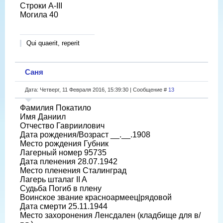
Строки A-III
Могила 40
Qui quaerit, reperit
Саня
Дата: Четверг, 11 Февраля 2016, 15:39:30 | Сообщение #
13
Фамилия Покатило
Имя Даниил
Отчество Гавриилович
Дата рождения/Возраст __.__.1908
Место рождения Губник
Лагерный номер 95735
Дата пленения 28.07.1942
Место пленения Сталинград
Лагерь шталаг II A
Судьба Погиб в плену
Воинское звание красноармеец|рядовой
Дата смерти 25.11.1944
Место захоронения Ленсдален (кладбище для в/