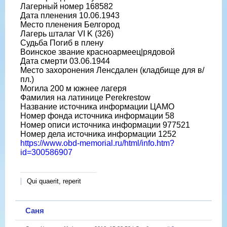
Лагерный номер 168582
Дата пленения 10.06.1943
Место пленения Белгород
Лагерь шталаг VI K (326)
Судьба Погиб в плену
Воинское звание красноармеец|рядовой
Дата смерти 03.06.1944
Место захоронения Ленсдален (кладбище для в/
пл.)
Могила 200 м южнее лагеря
Фамилия на латинице Perekrestow
Название источника информации ЦАМО
Номер фонда источника информации 58
Номер описи источника информации 977521
Номер дела источника информации 1252
https://www.obd-memorial.ru/html/info.htm?
id=300586907
Qui quaerit, reperit
Саня