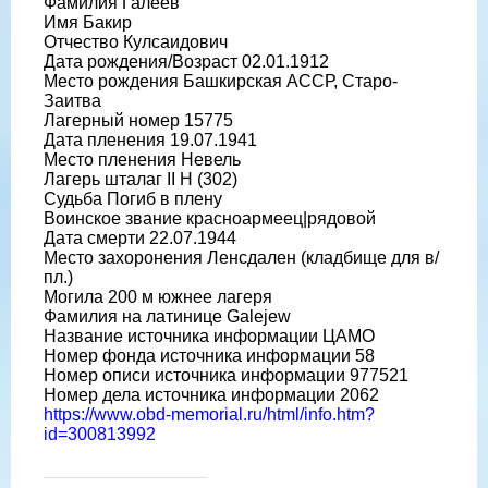
Фамилия Галеев
Имя Бакир
Отчество Кулсаидович
Дата рождения/Возраст 02.01.1912
Место рождения Башкирская АССР, Старо-
Заитва
Лагерный номер 15775
Дата пленения 19.07.1941
Место пленения Невель
Лагерь шталаг II H (302)
Судьба Погиб в плену
Воинское звание красноармеец|рядовой
Дата смерти 22.07.1944
Место захоронения Ленсдален (кладбище для в/
пл.)
Могила 200 м южнее лагеря
Фамилия на латинице Galejew
Название источника информации ЦАМО
Номер фонда источника информации 58
Номер описи источника информации 977521
Номер дела источника информации 2062
https://www.obd-memorial.ru/html/info.htm?
id=300813992