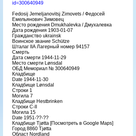
id=300640949
Fedosij Jemeljanovitsj Zimovets / Федосей
Емельянович Зимовец
Место рождения Dmukhalevka / Дмухалевка
Дата рождения 1903-01-07
Гражданство ukrainsk
Воинское звание Schütze
Шталаг IIA Лагерный номер 94157
Смерть
Дата смерти 1944-11-29
Место смерти Lønsdal
ОБД Мемориал № 300640949
Кладбище
Date 1944-11-30
Кладбище Lønsdal
Строки 1
Могила 7
Кладбище Hestbrinken
Строки C-II
Могила 15
Date 1951-??-??
Кладбище Tjøtta [Посмотреть в Google Maps]
Город 8860 Tjøtta
Област Nordland