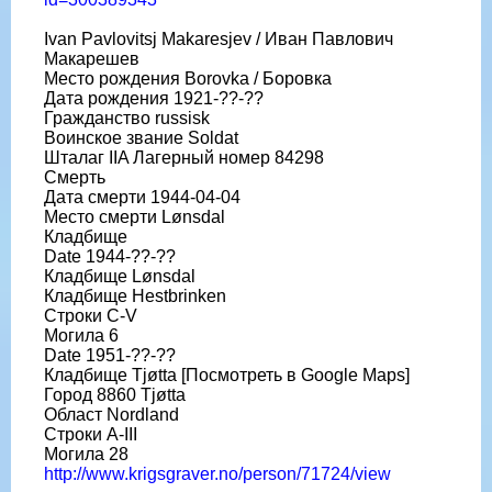
Ivan Pavlovitsj Makaresjev / Иван Павлович
Макарешев
Место рождения Borovka / Боровка
Дата рождения 1921-??-??
Гражданство russisk
Воинское звание Soldat
Шталаг IIA Лагерный номер 84298
Смерть
Дата смерти 1944-04-04
Место смерти Lønsdal
Кладбище
Date 1944-??-??
Кладбище Lønsdal
Кладбище Hestbrinken
Строки C-V
Могила 6
Date 1951-??-??
Кладбище Tjøtta [Посмотреть в Google Maps]
Город 8860 Tjøtta
Област Nordland
Строки A-III
Могила 28
http://www.krigsgraver.no/person/71724/view