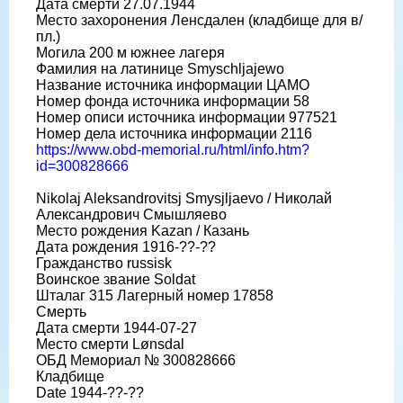
Дата смерти 27.07.1944
Место захоронения Ленсдален (кладбище для в/
пл.)
Могила 200 м южнее лагеря
Фамилия на латинице Smyschljajewo
Название источника информации ЦАМО
Номер фонда источника информации 58
Номер описи источника информации 977521
Номер дела источника информации 2116
https://www.obd-memorial.ru/html/info.htm?
id=300828666
Nikolaj Aleksandrovitsj Smysjljaevo / Николай
Александрович Смышляево
Место рождения Kazan / Казань
Дата рождения 1916-??-??
Гражданство russisk
Воинское звание Soldat
Шталаг 315 Лагерный номер 17858
Смерть
Дата смерти 1944-07-27
Место смерти Lønsdal
ОБД Мемориал № 300828666
Кладбище
Date 1944-??-??