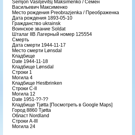
Semjon Vasiljevitsj Maksimenko / Семен
Васильевич Максименко
Место рождения Preobrazjenka / Преображенка
Дата рождения 1893-05-10
Гражданство ukrainsk
Воинское звание Soldat
Шталаг IIB Лагерный номер 125554
Смерть
Дата смерти 1944-11-17
Место смерти Lønsdal
Кладбище
Date 1944-11-18
Кладбище Lønsdal
Строки 1
Могила 4
Кладбище Hestbrinken
Строки C-II
Могила 12
Date 1951-??-??
Кладбище Tjøtta [Посмотреть в Google Maps]
Город 8860 Tjøtta
Област Nordland
Строки A-III
Могила 24