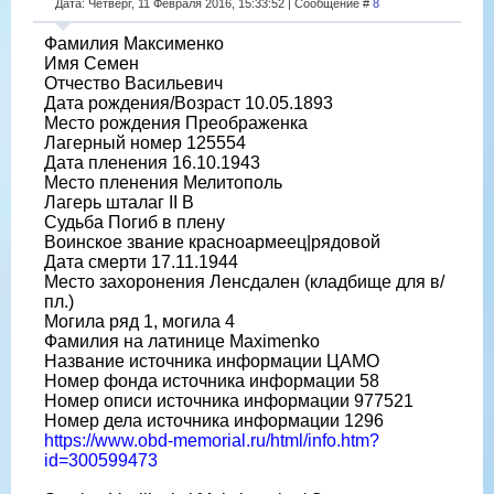
Дата: Четверг, 11 Февраля 2016, 15:33:52 | Сообщение #
8
Фамилия Максименко
Имя Семен
Отчество Васильевич
Дата рождения/Возраст 10.05.1893
Место рождения Преображенка
Лагерный номер 125554
Дата пленения 16.10.1943
Место пленения Мелитополь
Лагерь шталаг II B
Судьба Погиб в плену
Воинское звание красноармеец|рядовой
Дата смерти 17.11.1944
Место захоронения Ленсдален (кладбище для в/
пл.)
Могила ряд 1, могила 4
Фамилия на латинице Maximenko
Название источника информации ЦАМО
Номер фонда источника информации 58
Номер описи источника информации 977521
Номер дела источника информации 1296
https://www.obd-memorial.ru/html/info.htm?
id=300599473