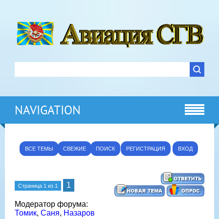
NAVIGATION
ВСЕ ТЕМЫ
СВЕЖИЕ
ПОИСК
РЕГИСТРАЦИЯ
ВХОД
1
Страница
1
из
1
Модератор форума:
Томик
,
Саня
,
Назаров