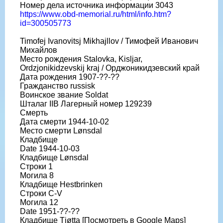
Номер дела источника информации 3043
https://www.obd-memorial.ru/html/info.htm?
id=300505773
Timofej Ivanovitsj Mikhajllov / Тимофей Иванович
Михайлов
Место рождения Stalovka, Kisljar,
Ordzjonikidzevskij kraj / Орджоникидзевский край
Дата рождения 1907-??-??
Гражданство russisk
Воинское звание Soldat
Шталаг IIB Лагерный номер 129239
Смерть
Дата смерти 1944-10-02
Место смерти Lønsdal
Кладбище
Date 1944-10-03
Кладбище Lønsdal
Строки 1
Могила 8
Кладбище Hestbrinken
Строки C-V
Могила 12
Date 1951-??-??
Кладбище Tjøtta [Посмотреть в Google Maps]