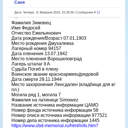
Саня
Дата: Четверг, 11 Февраля 2016, 15:38:56 | Сообщение #
12
Фамилия Зимовец
Имя Федосей
Отчество Емельянович
Дата рождения/Возраст 07.01.1903
Место рождения Дмухалевка
Лагерный номер 94157
Дата пленения 13.07.1942
Место пленения Ворошиловград
Лагерь шталаг II A
Судьба Погиб в плену
Воинское звание красноармеец|рядовой
Дата смерти 29.11.1944
Место захоронения Ленсдален (кладбище для в/
пл.)
Могила ряд 1, могила 7
Фамилия на латинице Simowez
Название источника информации ЦАМО
Номер фонда источника информации 58
Номер описи источника информации 977521
Номер дела источника информации 1445
https://www.obd-memorial.ru/html/info.htm?