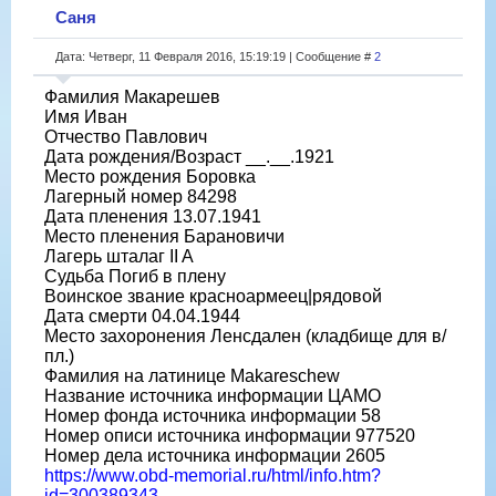
Саня
Дата: Четверг, 11 Февраля 2016, 15:19:19 | Сообщение #
2
Фамилия Макарешев
Имя Иван
Отчество Павлович
Дата рождения/Возраст __.__.1921
Место рождения Боровка
Лагерный номер 84298
Дата пленения 13.07.1941
Место пленения Барановичи
Лагерь шталаг II A
Судьба Погиб в плену
Воинское звание красноармеец|рядовой
Дата смерти 04.04.1944
Место захоронения Ленсдален (кладбище для в/
пл.)
Фамилия на латинице Makareschew
Название источника информации ЦАМО
Номер фонда источника информации 58
Номер описи источника информации 977520
Номер дела источника информации 2605
https://www.obd-memorial.ru/html/info.htm?
id=300389343