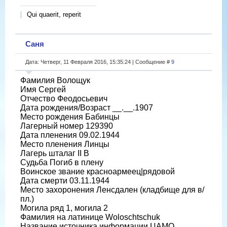
Qui quaerit, reperit
Саня
Дата: Четверг, 11 Февраля 2016, 15:35:24 | Сообщение #
9
Фамилия Волощук
Имя Сергей
Отчество Феодосьевич
Дата рождения/Возраст __.__.1907
Место рождения Бабинцы
Лагерный номер 129390
Дата пленения 09.02.1944
Место пленения Линцы
Лагерь шталаг II B
Судьба Погиб в плену
Воинское звание красноармеец|рядовой
Дата смерти 03.11.1944
Место захоронения Ленсдален (кладбище для в/
пл.)
Могила ряд 1, могила 2
Фамилия на латинице Woloschtschuk
Название источника информации ЦАМО