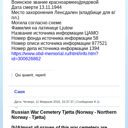
Воинское звание красноармеец|рядовой
Дата смерти 13.11.1944
Место захоронения Ленсдален (кладбище для в/
пл.)
Могила согласно схеме
Фамилия на латинице Ljutow
Название источника информации ЦАМО
Номер фонда источника информации 58
Номер описи источника информации 977521
Номер дела источника информации 1394
https://www.obd-memorial.ru/html/info.htm?
id=300626862
Qui quaerit, reperit
Саня
Дата: Четверг, 11 Февраля 2016, 15:37:37 | Сообщение #
11
Russian War Cemetery Tjøtta (Norway - Northern
Norway - Tjøtta)
[b]Almost all graves of this war cemetery are