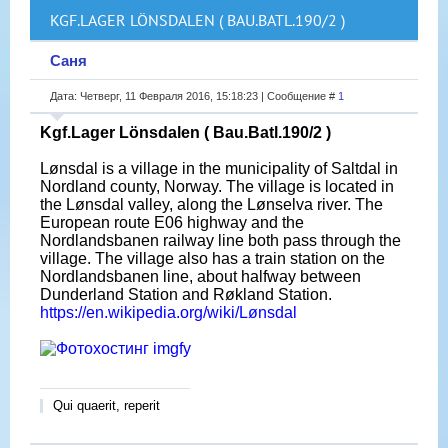
KGF.LAGER LÖNSDALEN ( BAU.BATL.190/2 )
Саня
Дата: Четверг, 11 Февраля 2016, 15:18:23 | Сообщение #
1
Kgf.Lager Lönsdalen ( Bau.Batl.190/2 )
Lønsdal is a village in the municipality of Saltdal in
Nordland county, Norway. The village is located in
the Lønsdal valley, along the Lønselva river. The
European route E06 highway and the
Nordlandsbanen railway line both pass through the
village. The village also has a train station on the
Nordlandsbanen line, about halfway between
Dunderland Station and Røkland Station.
https://en.wikipedia.org/wiki/Lønsdal
Qui quaerit, reperit