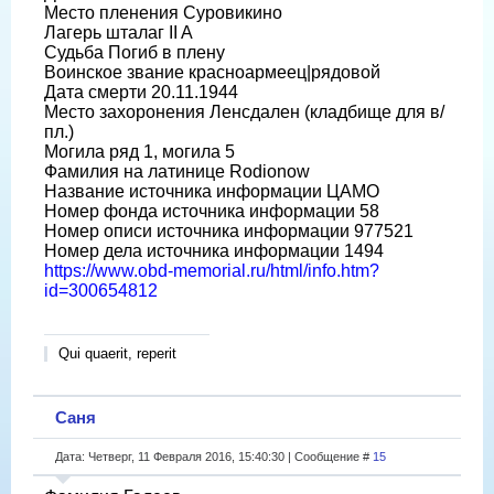
Место пленения Суровикино
Лагерь шталаг II A
Судьба Погиб в плену
Воинское звание красноармеец|рядовой
Дата смерти 20.11.1944
Место захоронения Ленсдален (кладбище для в/
пл.)
Могила ряд 1, могила 5
Фамилия на латинице Rodionow
Название источника информации ЦАМО
Номер фонда источника информации 58
Номер описи источника информации 977521
Номер дела источника информации 1494
https://www.obd-memorial.ru/html/info.htm?
id=300654812
Qui quaerit, reperit
Саня
Дата: Четверг, 11 Февраля 2016, 15:40:30 | Сообщение #
15