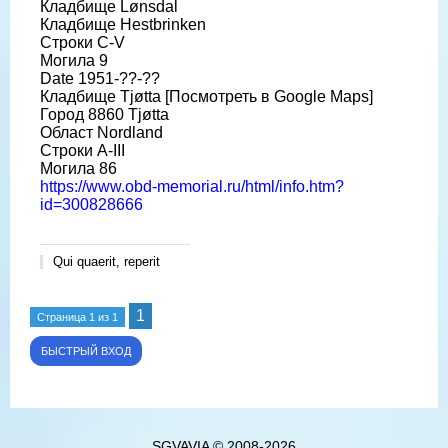
Кладбище Lønsdal
Кладбище Hestbrinken
Строки C-V
Могила 9
Date 1951-??-??
Кладбище Tjøtta [Посмотреть в Google Maps]
Город 8860 Tjøtta
Област Nordland
Строки A-III
Могила 86
https://www.obd-memorial.ru/html/info.htm?
id=300828666
Qui quaerit, reperit
1
Страница
1
из
1
SGVAVIA © 2008-2026