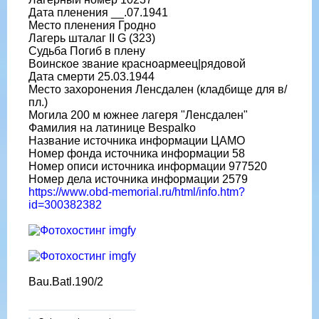
Дата пленения __.07.1941
Место пленения Гродно
Лагерь шталаг II G (323)
Судьба Погиб в плену
Воинское звание красноармеец|рядовой
Дата смерти 25.03.1944
Место захоронения Ленсдален (кладбище для в/
пл.)
Могила 200 м южнее лагеря "Ленсдален"
Фамилия на латинице Bespalko
Название источника информации ЦАМО
Номер фонда источника информации 58
Номер описи источника информации 977520
Номер дела источника информации 2579
https://www.obd-memorial.ru/html/info.htm?
id=300382382
Bau.Batl.190/2