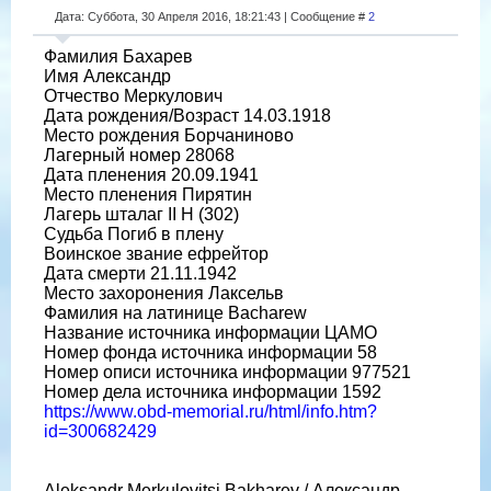
Дата: Суббота, 30 Апреля 2016, 18:21:43 | Сообщение #
2
Фамилия Бахарев
Имя Александр
Отчество Меркулович
Дата рождения/Возраст 14.03.1918
Место рождения Борчаниново
Лагерный номер 28068
Дата пленения 20.09.1941
Место пленения Пирятин
Лагерь шталаг II H (302)
Судьба Погиб в плену
Воинское звание ефрейтор
Дата смерти 21.11.1942
Место захоронения Лаксельв
Фамилия на латинице Bacharew
Название источника информации ЦАМО
Номер фонда источника информации 58
Номер описи источника информации 977521
Номер дела источника информации 1592
https://www.obd-memorial.ru/html/info.htm?
id=300682429
Aleksandr Merkulovitsj Bakharev / Александр