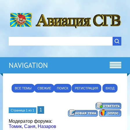
NAVIGATION
ВСЕ ТЕМЫ
СВЕЖИЕ
ПОИСК
РЕГИСТРАЦИЯ
ВХОД
1
Страница
1
из
1
Модератор форума:
Томик
,
Саня
,
Назаров