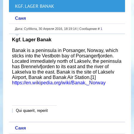
KGF. LAGER BANAK
Саня
Дата: Суббота, 30 Апреля 2016, 18:19:14 | Сообщение #
1
Kgf. Lager Banak
Banak is a peninsula in Porsanger, Norway, which
sticks into the Vestbotn bay of Porsangerfjorden.
Located immediately north of Lakselv, the peninsula
has Brennelvfjorden to its east and the river of
Lakselva to the east. Banak is the site of Lakselv
Airport, Banak and Banak Air Station.[1]
https://en.wikipedia.org/wiki/Banak,_Norway
Qui quaerit, reperit
Саня