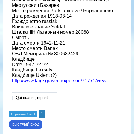
Меркулович Бахарев
Место рождения Bortsjaninovo / Борчаниново
Дата рождения 1918-03-14
Гражданство russisk
Воинское звание Soldat
Шталаг IIH Лагерный номер 28068
Смерть
Дата смерти 1942-11-21
Место смерти Banak
ОБД Мемориал № 300682429
Кладбище
Date 1942-??-??
Кладбище Lakselv
Кладбище Ukjent (?)
http://www.krigsgraver.no/person/71775/view
Qui quaerit, reperit
1
Страница
1
из
1