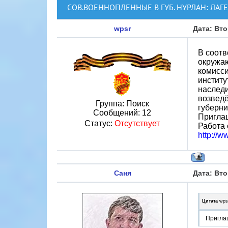
СОВ.ВОЕННОПЛЕННЫЕ В ГУБ. НУРЛАН: ЛАГ
wpsr
Дата: Вто
В соотв
окружаю
комисси
институ
наследи
возведё
Группа: Поиск
губерни
Сообщений:
12
Приглаш
Статус:
Отсутствует
Работа 
http://w
Саня
Дата: Вто
Цитата
wps
Приглаш