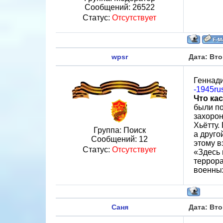
Сообщений:
26522
Статус:
Отсутствует
wpsr
Дата: Вто
Геннади
-1945ru
Что ка
были по
захорон
Хьётту.
Группа: Поиск
а друго
Сообщений:
12
этому в
Статус:
Отсутствует
«Здесь 
террора
военных
Саня
Дата: Вто