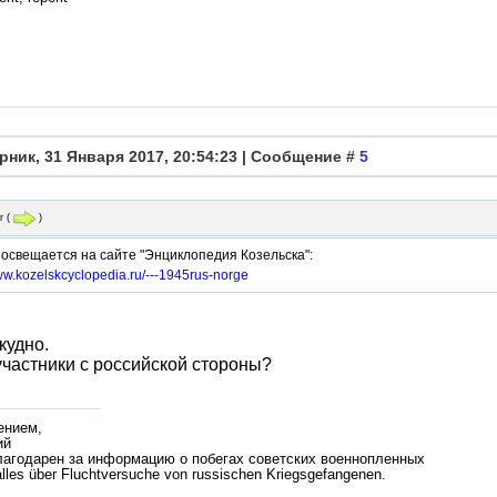
рник, 31 Января 2017, 20:54:23 | Сообщение #
5
r
(
)
освещается на сайте "Энциклопедия Козельска":
www.kozelskcyclopedia.ru/---1945rus-norge
кудно.
участники с российской стороны?
ением,
ий
лагодарен за информацию о побегах советских военнопленных
lles über Fluchtversuche von russischen Kriegsgefangenen.