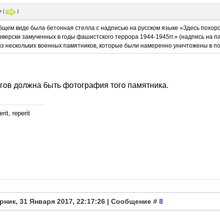
r
(
)
бщем виде была бетонная стелла с надписью на русском языке «Здесь похор
зверски замученных в годы фашистского террора 1944-1945гг.» (надпись на п
из нескольких военных памятников, которые были намеренно уничтожены в п
гов должна быть фотография того памятника.
rit, reperit
рник, 31 Января 2017, 22:17:26 | Сообщение #
8