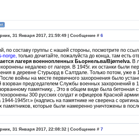
рник, 31 Января 2017, 21:59:49 | Сообщение #
6
й, по составу группы с нашей стороны, посмотрите по ссыл
s-norge,
только дочитайте, пожалуйста до конца, там есть от
сается лагеря военнопленных Бьорнельва/Bjørnelva.
В л
хоронены недалеко от лагеря. В 1945г. их останки были пе
ения в деревне Стурьорд в Салтдале. Только потом, уже в 
 После войны на месте первичного захоронения было устан
й взорван председателем Службы военных захоронений в 
зорванному памятнику. , Это в общем виде была бетонная с
похоронены 300 русских солдат и офицеров Красной армии
 1944-1945гг.» (надпись на памятнике не сверена с оригина
 памятников, которые были намеренно уничтожены в посл
рник, 31 Января 2017, 22:08:32 | Сообщение #
7