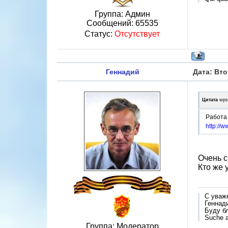
Группа: Админ
Сообщений:
65535
Статус:
Отсутствует
Геннадий
Дата: Вто
Цитата
wps
Работа 
http://
Очень с
Кто же 
С уваж
Геннад
Буду б
Suche a
Группа: Модератор