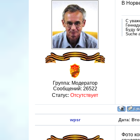
В Норв
С уваж
Геннад
Буду б
Suche a
Группа: Модератор
Сообщений:
26522
Статус:
Отсутствует
wpsr
Дата: Вто
Фото ко