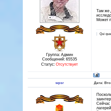
Там же 
исследо
Может п
Qui quae
Группа: Админ
Сообщений:
65535
Статус:
Отсутствует
wpsr
Дата: Вто
Посколь
заинтер
Сейчас 
лагерей