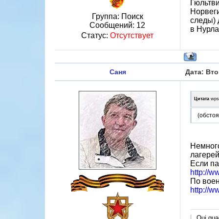
Гюльтви
Норвеги
Группа: Поиск
следы) 
Сообщений:
12
в Нурла
Статус:
Отсутствует
Саня
Дата: Вто
Цитата
wps
(обстоя
Немного
лагерей
Если па
http://w
По воен
http://w
Qui quae