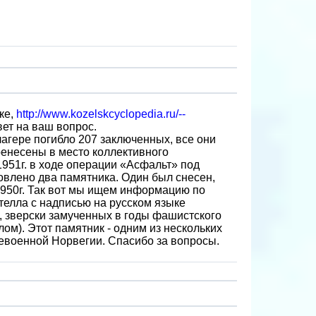
ке,
http://www.kozelskcyclopedia.ru/--
вет на ваш вопрос.
агере погибло 207 заключенных, все они
ренесены в место коллективного
1951г. в ходе операции «Асфальт» под
овлено два памятника. Один был снесен,
1950г. Так вот мы ищем информацию по
телла с надписью на русском языке
, зверски замученных в годы фашистского
лом). Этот памятник - одним из нескольких
евоенной Норвегии. Спасибо за вопросы.