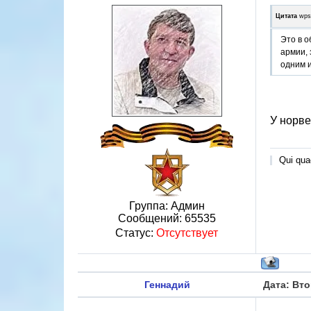
Цитата
wps
Это в о
армии, 
одним 
У норве
Qui quae
Группа: Админ
Сообщений:
65535
Статус:
Отсутствует
Геннадий
Дата: Вто