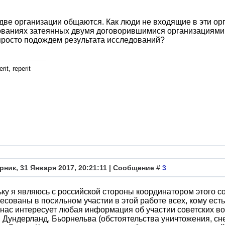
две организации общаются. Как люди не входящие в эти орг
ваниях затеянных двумя договорившимися организациями 
росто подождем результата исследований?
rit, reperit
рник, 31 Января 2017, 20:21:11 | Сообщение #
3
ку я являюсь с российской стороны координатором этого с
есованы в посильном участии в этой работе всех, кому есть 
нас интересует любая информация об участии советских 
 Дундерланд, Бьорнельва (обстоятельства уничтожения, сне