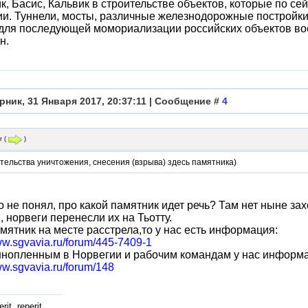
к, Басис, Кальвик в строительстве объектов, которые по се
и. Туннели, мосты, различные железнодорожные постройки, 
для последующей момориализации российских объектов во
н.
рник, 31 Января 2017, 20:37:11 | Сообщение #
4
r
(
)
тельства уничтожения, снесения (взрыва) здесь памятника)
 не понял, про какой памятник идет речь? Там нет ныне 
, норвеги перенесли их на Тьотту.
мятник на месте расстрела,то у нас есть информация:
ww.sgvavia.ru/forum/445-7409-1
нопленным в Норвегии и рабочим командам у нас информа
ww.sgvavia.ru/forum/148
rit, reperit