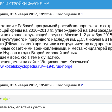
ЕРЯ И СТРОЙКИ ФАУСКЕ-МУ
рник, 31 Января 2017, 19:22:43 | Сообщение #
1
етствии с Рабочей программой российско-норвежского сотр
щей среды на 2016–2018 гг., утверждённой на 18-м засед
и по охране окружающей среды в Москве 1–2 декабря 2015 
т культурного и природного наследия им. Д.С. Лихачёва и 
ю (Riksantikvaren) приступили к сотрудничеству над проек
нные советскими военнопленными, и места концлагерей пр
и Нурлан в годы Второй мировой войны».
аем всех, кто в теме к участию.
освещается на сайте "Энциклопедия Козельска":
ww.kozelskcyclopedia.ru/---1945rus-norge
рник, 31 Января 2017, 19:48:23 | Сообщение #
2
r
(
)
аем всех, кто в теме к участию.