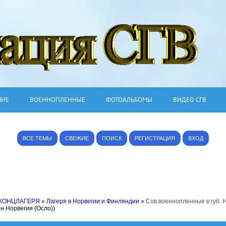
ШИЕ
ВОЕННОПЛЕННЫЕ
ФОТОАЛЬБОМЫ
ВИДЕО СГВ
ВСЕ ТЕМЫ
СВЕЖИЕ
ПОИСК
РЕГИСТРАЦИЯ
ВХОД
 КОНЦЛАГЕРЯ
»
Лагеря в Норвегии и Финляндии
»
Сов.военнопленные в губ. Н
н Норвегии (Осло))