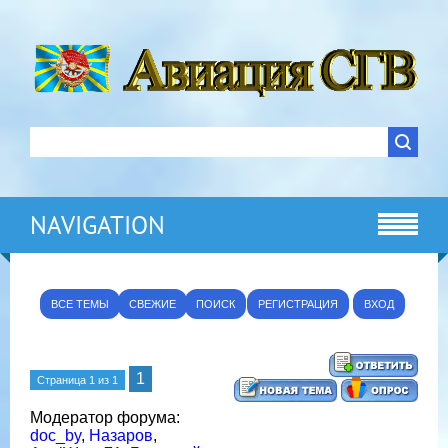
NAVIGATION
ВСЕ ТЕМЫ
СВЕЖИЕ
ПОИСК
РЕГИСТРАЦИЯ
ВХОД
1
Страница
1
из
1
Модератор форума:
doc_by
,
Назаров
,