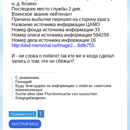
н, д. Козино
Последнее место службы 2 див.
Воинское звание лейтенант
Причина выбытия перешел на сторону врага
Название источника информации ЦАМО
Номер фонда источника информации 33
Номер описи источника информации 594259
Номер дела источника информации 16
http://obd-memorial.ru/Image2....8dfe755
И - ни слова о побеге! так кто же и когда сделал
запись о том, что он сбежал?
С уважением,
Геннадий
Буду благодарен за информацию о побегах советских
военнопленных
Suche alles über Fluchtversuche von russischen
Kriegsgefangenen.
1
Страница
1
из
1