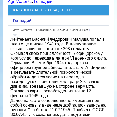
AgniWater71
,
Геннадий
КАЗАЧИЙ ЛАГЕРЬ В ГРАЦ - СССР
Геннадий
Дата: Суббота, 24 Декабря 2011, 20:23:53 | Сообщение #
1
Лейтенант Василий Федорович Малуша попал в
плен еще в июле 1941 года. В плену звание
скрыл - записан в шталаге 308 солдатом.
Скрывал свою принадлежность к офицерскому
корпусу до перевода в лагеря VI военного округа
Германии. В сентябре 1944 года признан
офицером группой абвера шталага VI A. Видимо,
в результате длительной психологической
обработки дал согласие на перевод в
находящуюся в австрийском Граце 2 казачью
дивизию, воевавшую на стороне вермахта.
Согласно карты, освобожден из плена 12
февраля 1945 года.
Далее на карте совершенно не имеющая под
собой основы в виде немецкой записи запись на
русском: "... сбежал 21.02.1945. Прибыл в СССР
30.07.45 г." К сожалению, даты под этими