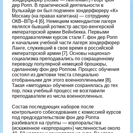
дер Ропп. В практической деятельности в
Вульхайде он был подчинен зондерфюреру «К»
Мосхаку (на правах капитана) — сотруднику
ОКВ–ВПр-4 [6]. Немецким комендантом лагеря
являлся бывший ротмистр австро-венгерской
императорской армии Вейнбекка. Первыми
преподавателями курсов стали Г. фон дер Ропп
и начальник учебной части лагеря зондерфюрер
Ланге, служивший в свое время в российской
императорской армии [7]. Основы национал-
социализма преподавались по сокращенному
переводу популярной немецкой брошюры,
сделанному фон дер Роппом. Процесс обучения
состоял из диктовки текста специально
отобранными для этого военнопленными [8].
Такая «методика» обучения сохранялась до тех
пор, пока учебный процесс не возглавили
преподаватели из числа военнопленных.
Состав последующих наборов после
контрольного собеседования с комиссией курсов
под председательством фон дер Роппа
разбивался на группы — корпоральства
(искаженное «корпорация») численностью около