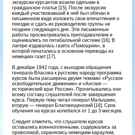
экскурсии курсантов возили одетыми в
гражданское платье [15]. После экскурсии
каждый участвовавший в ней был обязан в
письменном виде изложить свои впечатления о
поездке и сдать их руководителю группы не
позднее следующего дня. Эти письменные
работы просматривались преподавателем и
оценивались по пятибалльной системе [16]. В
лагере издавалась газета «Помощник», в
которой печатались в основном переводы из
немецких газет [17].
В декабре 1942 года, с выходом обращения
генерала Власова к русскому народу программа
курсов была расширена двумя темами: «Русское
освободительное движение» и «Англия —
исторический враг России». Прочитывались они
всему составу слушателей после завершения
курса. Первую тему читал генерал Малышкин,
вторую — генерал Благовещенский [18]. Срок
обучения на курсах колебался от 1 до 3 месяцев.
Следует отметить, что слушатели курсов
оставались военнопленными, содержались за
проволокой, охранялись немецким караулом,