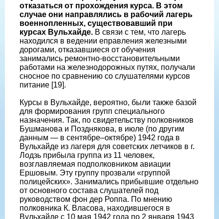
отказаться от прохождения курса. В этом
случае они направлялись в рабочий лагерь
военнопленных, существовавший при
курсах Вульхайде.
В связи с тем, что лагерь
находился в ведении eправления железными
дорогами, отказавшиеся от обучения
занимались ремонтно-восстановительными
работами на железнодорожных путях, получали
сносное по сравнению со слушателями курсов
питание [19].
Курсы в Вульхайде, вероятно, были также базой
для формирования групп специального
назначения. Так, по свидетельству полковников
Бушманова и Позднякова, в июле (по другим
данным — в сентябре–октябре) 1942 года в
Вульхайде из лагеря для советских летчиков в г.
Лодзь прибыла группа из 11 человек,
возглавляемая подполковником авиации
Ершовым. Эту группу прозвали «группой
полицейских». Занимались прибывшие отдельно
от основного состава слушателей под
руководством фон дер Роппа. По мнению
полковника К. Власова, находившегося в
Вульхайде с 10 мая 1942 года по 2 января 1943