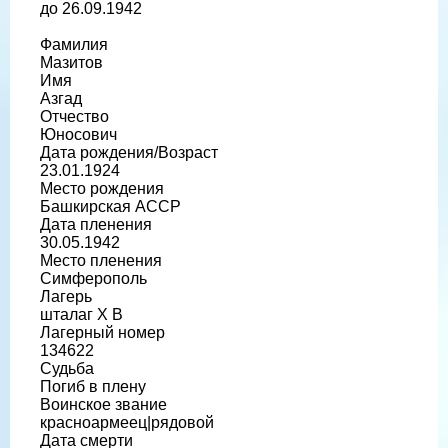
до 26.09.1942
Фамилия
Мазитов
Имя
Азгад
Отчество
Юносович
Дата рождения/Возраст
23.01.1924
Место рождения
Башкирская АССР
Дата пленения
30.05.1942
Место пленения
Симферополь
Лагерь
шталаг X B
Лагерный номер
134622
Судьба
Погиб в плену
Воинское звание
красноармеец|рядовой
Дата смерти