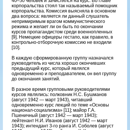
40–50 человек и зачислялся на курс. Во главе
корпоральства стоял так называемый помощник
корпоральства. Комиссия выясняла в основном
два вопроса: является ли данный слушатель
непримиримым врагом коммунистического
режима и желает ли он быть по окончании
курсов пропагандистом среди военнопленных
[9]. Немецкие офицеры гестапо, как правило, в
контрольно-отборочную комиссию не входили
[10].
В каждую сформированную группу назначался
руководитель из числа хорошо окончивших
предыдущий курс, который являлся
одновременно и преподавателем, он вел группу
до окончания занятий.
В разное время групповыми руководителями
курсов являлись: полковник Н.С. Бушманов
(август 1942 — март 1943), читавший
одновременно курс лекций по теме «Основы
национал-социализма» [11]; майор Г.А.
Пшеничный (август 1942 — март 1943);
лейтенант Н.И. Иванов (август 1942 — март
1943); интендант 3-го ранга И. Соболев (август