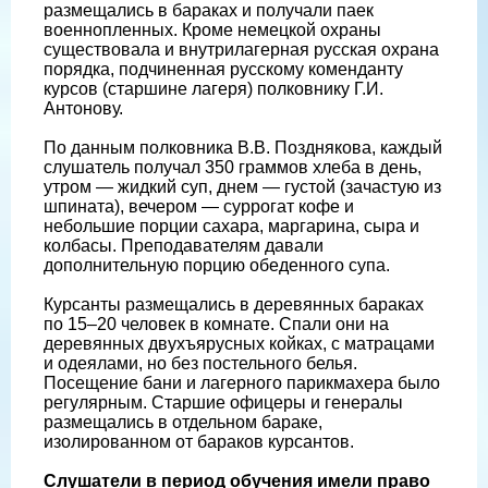
размещались в бараках и получали паек
военнопленных. Кроме немецкой охраны
существовала и внутрилагерная русская охрана
порядка, подчиненная русскому коменданту
курсов (старшине лагеря) полковнику Г.И.
Антонову.
По данным полковника В.В. Позднякова, каждый
слушатель получал 350 граммов хлеба в день,
утром — жидкий суп, днем — густой (зачастую из
шпината), вечером — суррогат кофе и
небольшие порции сахара, маргарина, сыра и
колбасы. Преподавателям давали
дополнительную порцию обеденного супа.
Курсанты размещались в деревянных бараках
по 15–20 человек в комнате. Спали они на
деревянных двухъярусных койках, с матрацами
и одеялами, но без постельного белья.
Посещение бани и лагерного парикмахера было
регулярным. Старшие офицеры и генералы
размещались в отдельном бараке,
изолированном от бараков курсантов.
Слушатели в период обучения имели право