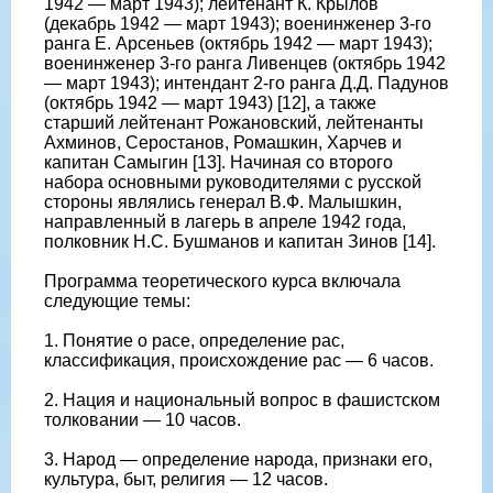
1942 — март 1943); лейтенант К. Крылов
(декабрь 1942 — март 1943); военинженер 3-го
ранга Е. Арсеньев (октябрь 1942 — март 1943);
военинженер 3-го ранга Ливенцев (октябрь 1942
— март 1943); интендант 2-го ранга Д.Д. Падунов
(октябрь 1942 — март 1943) [12], а также
старший лейтенант Рожановский, лейтенанты
Ахминов, Серостанов, Ромашкин, Харчев и
капитан Самыгин [13]. Начиная со второго
набора основными руководителями с русской
стороны являлись генерал В.Ф. Малышкин,
направленный в лагерь в апреле 1942 года,
полковник Н.С. Бушманов и капитан Зинов [14].
Программа теоретического курса включала
следующие темы:
1. Понятие о расе, определение рас,
классификация, происхождение рас — 6 часов.
2. Нация и национальный вопрос в фашистском
толковании — 10 часов.
3. Народ — определение народа, признаки его,
культура, быт, религия — 12 часов.