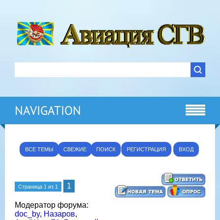
NAVIGATION
ВСЕ ТЕМЫ
СВЕЖИЕ
ПОИСК
РЕГИСТРАЦИЯ
ВХОД
1
Страница
1
из
1
Модератор форума:
doc_by
,
Назаров
,