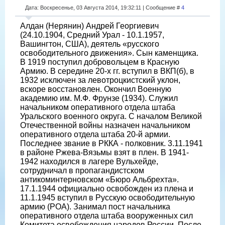
Дата: Воскресенье, 03 Августа 2014, 19:32:11 | Сообщение #
4
Алдан (Нерянин) Андрей Георгиевич
(24.10.1904, Средний Урал - 10.1.1957,
Вашингтон, США), деятель «русского
освободительного движения». Сын каменщика.
В 1919 поступил добровольцем в Красную
Армию. В середине 20-х гг. вступил в ВКП(б), в
1932 исключен за левотроцкистский уклон,
вскоре восстановлен. Окончил Военную
академию им. М.Ф. Фрунзе (1934). Служил
начальником оперативного отдела штаба
Уральского военного округа. С началом Великой
Отечественной войны назначен начальником
оперативного отдела штаба 20-й армии.
Последнее звание в РККА - полковник. 3.11.1941
в районе Ржева-Вязьмы взят в плен. В 1941-
1942 находился в лагере Вульхейде,
сотрудничал в пропагандистском
антикоминтерновском «Бюро Альбрехта».
17.1.1944 официально освобожден из плена и
11.1.1945 вступил в Русскую освободительную
армию (РОА). Занимал пост начальника
оперативного отдела штаба вооруженных сил
Комитета освобождения народов России. После