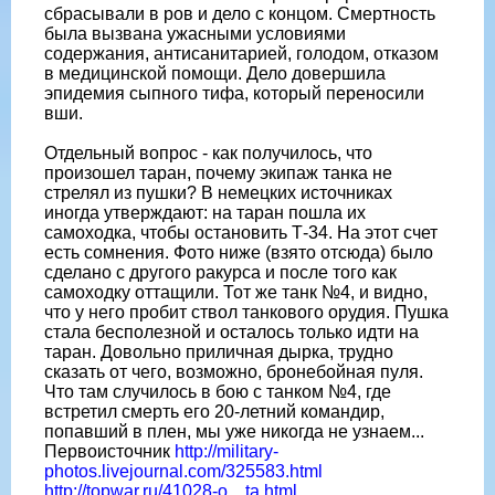
сбрасывали в ров и дело с концом. Смертность
была вызвана ужасными условиями
содержания, антисанитарией, голодом, отказом
в медицинской помощи. Дело довершила
эпидемия сыпного тифа, который переносили
вши.
Отдельный вопрос - как получилось, что
произошел таран, почему экипаж танка не
стрелял из пушки? В немецких источниках
иногда утверждают: на таран пошла их
самоходка, чтобы остановить Т-34. На этот счет
есть сомнения. Фото ниже (взято отсюда) было
сделано с другого ракурса и после того как
самоходку оттащили. Тот же танк №4, и видно,
что у него пробит ствол танкового орудия. Пушка
стала бесполезной и осталось только идти на
таран. Довольно приличная дырка, трудно
сказать от чего, возможно, бронебойная пуля.
Что там случилось в бою с танком №4, где
встретил смерть его 20-летний командир,
попавший в плен, мы уже никогда не узнаем...
Первоисточник
http://military-
photos.livejournal.com/325583.html
http://topwar.ru/41028-o....ta.html