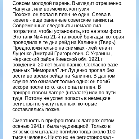
Совсем молодой парень. Выглядит отрешенно.
Напуган, или возможно, контузия.
Похоже, он попал в плен не один. Слева в
кювете - еще раненные советские танкисты.
Современные следопыты немало сил
потратили, чтобы установить, кто на этом фото.
Это танк № 4 из 21-й танковой бригады, которая
проводила в те дни рейд на Калинин (Тверь).
Предположительно на снимках - лейтенант
Луценко Дмитрий Григорьевич. С Украины,
Черкасский район Киевской обл. 1921 г.
рождения. 20 лет было парню. Согласно базе
данных "Мемориал" л-т Луценко пропал без
вести во время рейда на Калинин. В данном
случае это означает только одно: он погиб
вскоре после того, как попал в плен. В
прифронтовом лагере (шталаге) или по пути
туда. Потому не успел попасть в немецкие
регистры по учету пленных, которые
составлялись позже.
Смертность в прифронтовых лагерях летом-
осенью 1941 г. была чудовищной. Только в
Вяземском шталаге погибло тогда около 100
тысяч человек. Никто их не регистрировал -