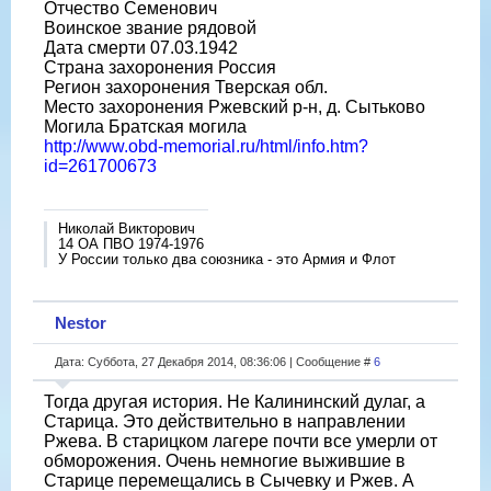
Отчество Семенович
Воинское звание рядовой
Дата смерти 07.03.1942
Страна захоронения Россия
Регион захоронения Тверская обл.
Место захоронения Ржевский р-н, д. Сытьково
Могила Братская могила
http://www.obd-memorial.ru/html/info.htm?
id=261700673
Николай Викторович
14 ОА ПВО 1974-1976
У России только два союзника - это Армия и Флот
Nestor
Дата: Суббота, 27 Декабря 2014, 08:36:06 | Сообщение #
6
Тогда другая история. Не Калининский дулаг, а
Старица. Это действительно в направлении
Ржева. В старицком лагере почти все умерли от
обморожения. Очень немногие выжившие в
Старице перемещались в Сычевку и Ржев. А