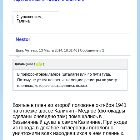
С уважением,
Галина
Nestor
Дата: Четверг, 13 Марта 2014, 18:01:46 | Сообщение #
2
Цитата
galina
(
)
В прифронтовом лагере (шталаге) или по пути туда.
Потому не успел попасть в немецкие регистры по учету
пленных, которые составлялись позже.
Взятые в плен во второй половине октября 1941
на отрезке шоссе Калинин - Медное (фотокадры
сделаны очевидно там) помещались в
безымянный дулаг в самом Калинине. При уходе
из города в декабре гитлеровцы поголовно
уничтожили всех находившихся в нем пленных.