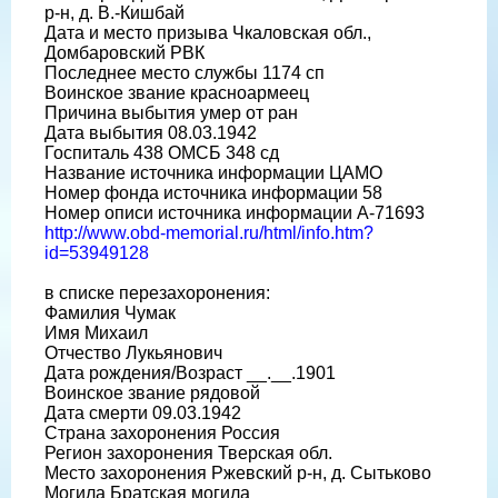
р-н, д. В.-Кишбай
Дата и место призыва Чкаловская обл.,
Домбаровский РВК
Последнее место службы 1174 сп
Воинское звание красноармеец
Причина выбытия умер от ран
Дата выбытия 08.03.1942
Госпиталь 438 ОМСБ 348 сд
Название источника информации ЦАМО
Номер фонда источника информации 58
Номер описи источника информации А-71693
http://www.obd-memorial.ru/html/info.htm?
id=53949128
в списке перезахоронения:
Фамилия Чумак
Имя Михаил
Отчество Лукьянович
Дата рождения/Возраст __.__.1901
Воинское звание рядовой
Дата смерти 09.03.1942
Страна захоронения Россия
Регион захоронения Тверская обл.
Место захоронения Ржевский р-н, д. Сытьково
Могила Братская могила