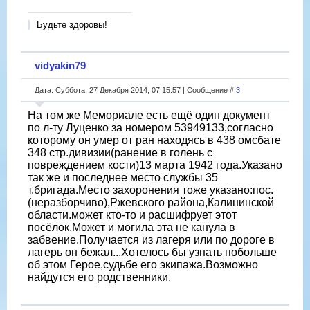
Будьте здоровы!
vidyakin79
Дата: Суббота, 27 Декабря 2014, 07:15:57 | Сообщение #
3
На том же Мемориале есть ещё один документ
по л-ту Луценко за номером 53949133,согласно
которому он умер от ран находясь в 438 омсбате
348 стр.дивизии(ранение в голень с
повреждением кости)13 марта 1942 года.Указано
так же и последнее место службы 35
т.бригада.Место захоронения тоже указано:пос.
(неразборчиво),Ржевского района,Калининской
области.может кто-то и расшифрует этот
посёлок.Может и могила эта не канула в
забвение.Получается из лагеря или по дороге в
лагерь он бежал...Хотелось бы узнать побольше
об этом Герое,судьбе его экипажа.Возможно
найдутся его родственники.