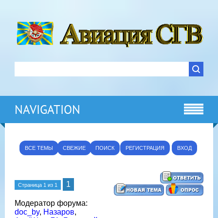
NAVIGATION
ВСЕ ТЕМЫ
СВЕЖИЕ
ПОИСК
РЕГИСТРАЦИЯ
ВХОД
1
Страница
1
из
1
Модератор форума:
doc_by
,
Назаров
,