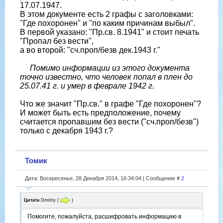
17.07.1947.
В этом документе есть 2 графы с заголовками:
"Где похоронен" и "по каким причинам выбыл".
В первой указано: "Пр.св. 8.1941" и стоит печать
"Пропал без вести",
а во второй: "сч.проп/безв дек.1943 г."
Помимо информации из этого документа
точно известно, что человек попал в плен до
25.07.41 г. и умер в феврале 1942 г.
Что же значит "Пр.св." в графе "Где похоронен"?
И может быть есть предположение, почему
считается пропавшим без вести ("сч.проп/безв")
только с декабря 1943 г.?
Томик
Дата: Воскресенье, 28 Декабря 2014, 16:34:04 | Сообщение #
2
Цитата
Dmitriy
(
)
Помогите, пожалуйста, расшифровать информацию в