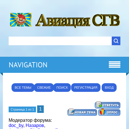
NAVIGATION
ВСЕ ТЕМЫ
СВЕЖИЕ
ПОИСК
РЕГИСТРАЦИЯ
ВХОД
1
Страница
1
из
1
Модератор форума:
doc_by
,
Назаров
,