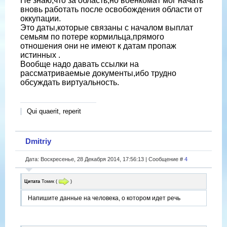
Не знаю,что за область,но военкомат мог начать
вновь работать после освобождения области от
оккупации.
Это даты,которые связаны с началом выплат
семьям по потере кормильца,прямого
отношения они не имеют к датам пропаж
истинных .
Вообще надо давать ссылки на
рассматриваемые документы,ибо трудно
обсуждать виртуальность.
Qui quaerit, reperit
Dmitriy
Дата: Воскресенье, 28 Декабря 2014, 17:56:13 | Сообщение #
4
Цитата
Томик
(
)
Напишите данные на человека, о котором идет речь