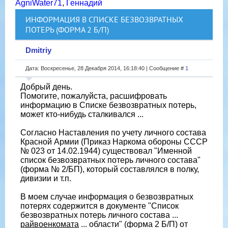
AgniWater71
,
Геннадий
ИНФОРМАЦИЯ В СПИСКЕ БЕЗВОЗВРАТНЫХ
ПОТЕРЬ (ФОРМА 2 Б/П)
Dmitriy
Дата: Воскресенье, 28 Декабря 2014, 16:18:40 | Сообщение #
1
Добрый день.
Помогите, пожалуйста, расшифровать
информацию в Списке безвозвратных потерь,
может кто-нибудь сталкивался ...
Согласно Наставления по учету личного состава
Красной Армии (Приказ Наркома обороны СССР
№ 023 от 14.02.1944) существовал "Именной
список безвозвратных потерь личного состава"
(форма № 2/БП), который составлялся в полку,
дивизии и т.п.
В моем случае информация о безвозвратных
потерях содержится в документе "Список
безвозвратных потерь личного состава ...
райвоенкомата
... области" (форма 2 Б/П) от