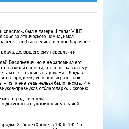
 спастись, был в лагере Шталаг VIII E
л себя за этнического немца, имел
азарете ( это было единственное барачное
 врача, делавшего ему перевязки и
олай Васильевич, но я не запомнил его
это на моей совести, что я не сказал ему
 там все казались стариками... Когда я
я, что я продолжу успешно играть свою
ы – из плена ведь нельзя было писать. И я
дь внуков-правнуков отблагодарю… склоню
е моего родственника.
-то документы с упоминанием врачей
городке Хабное (Хабне, в 1936–1957 гг.