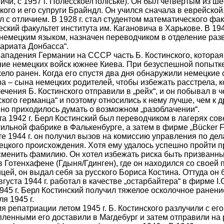
ичи, с 1957 г. Полесское/Полiське). Он был четвертым из 
кого и его супруги Брайндл. Он учился сначала в еврейской
л с отличием. В 1928 г. стал студентом математического факу
ский факультет института им. Кагановича в Харькове. В 194
немецким языком, назначен переводчиком в отделение разв
ариата Донбасса“.
ападения Германии на СССР часть Б. Костинского, которая
ие немецких войск южнее Киева. При безуспешной попытке 
ело ранен. Когда его спустя два дня обнаружили немецкие 
а – сына немецких родителей, чтобы избежать расстрела, к
ечения Б. Костинского отправили в „рейх“, и он побывал в 
ского германца“ и поэтому относились к нему лучше, чем к
но приходилось думать о возможном „разоблачении“.
та 1942 г. Берл Костинский был переводчиком в лагерях со
тильной фабрике в Фалькенбурге, а затем в фирме „Bücker 
те 1944 г. он получил вызов на комиссию управления по де
ецкого происхождения. Хотя ему удалось успешно пройти п
менить фамилию. Он хотел избежать риска быть призванны
в Готенхафене (Гдыня/Гдинген), где он находился со своей 
цей, он выдал себя за русского Бориса Костина. Оттуда он 
вгуста 1944 г. работал в качестве „остарбайтера“ в фирме I.
945 г. Берл Костинский получил тяжелое осколочное ранен
ля 1945 г.
я репатриации летом 1945 г. Б. Костинского разлучили с е
ленными его доставили в Магдебург и затем отправили на р