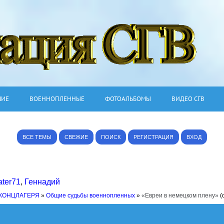
ШИЕ
ВОЕННОПЛЕННЫЕ
ФОТОАЛЬБОМЫ
ВИДЕО СГВ
ВСЕ ТЕМЫ
СВЕЖИЕ
ПОИСК
РЕГИСТРАЦИЯ
ВХОД
ter71
,
Геннадий
 КОНЦЛАГЕРЯ
»
Общие судьбы военнопленных
»
«Евреи в немецком плену»
(