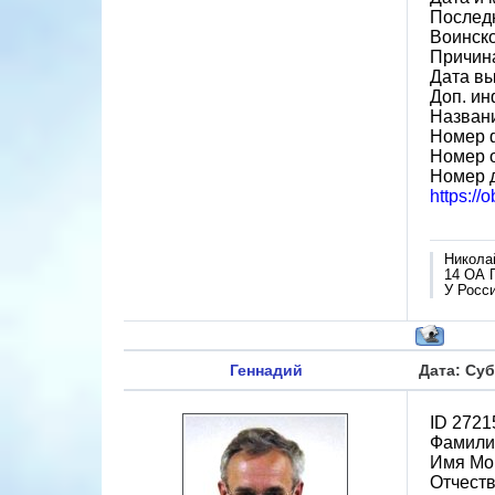
Послед
Воинско
Причина
Дата вы
Доп. ин
Назван
Номер 
Номер 
Номер 
https://
Никола
14 ОА 
У Росси
Геннадий
Дата: Суб
ID 2721
Фамилия
Имя М
Отчест