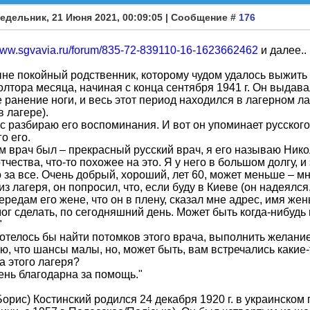
едельник, 21 Июня 2021, 00:09:05 | Сообщение #
176
/www.sgvavia.ru/forum/835-72-839110-16-1623662462
и далее..
не покойный родственник, которому чудом удалось выжить и
полтора месяца, начиная с конца сентября 1941 г. Он выдава
 ранение ноги, и весь этот период находился в лагерном л
в лагере).
с разбираю его воспоминания. И вот он упоминает русского
о его.
 там врач был – прекрасный русский врач, я его называю Ник
тчества, что-то похожее на это. Я у него в большом долгу, и 
 за все. Очень добрый, хороший, лет 60, может меньше – мне
из лагеря, он попросил, что, если буду в Киеве (он надеялс
передам его жене, что он в плену, сказал мне адрес, имя жен
мог сделать, по сегодняшний день. Может быть когда-нибу
"
отелось бы найти потомков этого врача, выполнить желани
, что шансы малы, но, может быть, вам встречались какие
а этого лагеря?
ень благодарна за помощь."
Борис) Костинский родился 24 декабря 1920 г. в украинском 