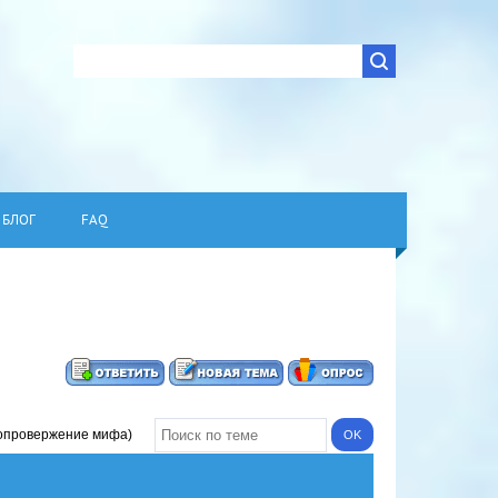
БЛОГ
FAQ
опровержение мифа)