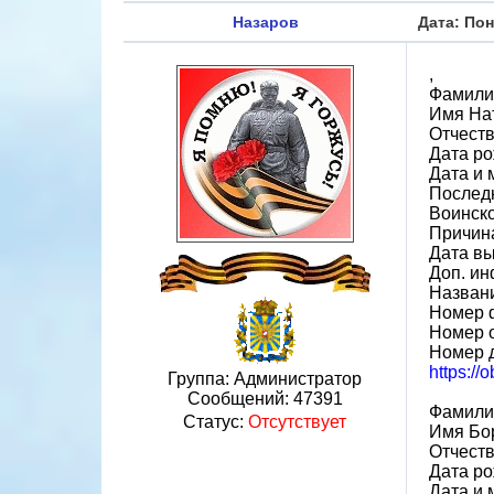
Назаров
Дата: Пон
,
Фамили
Имя На
Отчест
Дата ро
Дата и 
Послед
Воинск
Причина
Дата вы
Доп. ин
Назван
Номер 
Номер 
Номер 
https://
Группа: Администратор
Сообщений:
47391
Фамили
Статус:
Отсутствует
Имя Бо
Отчест
Дата ро
Дата и 