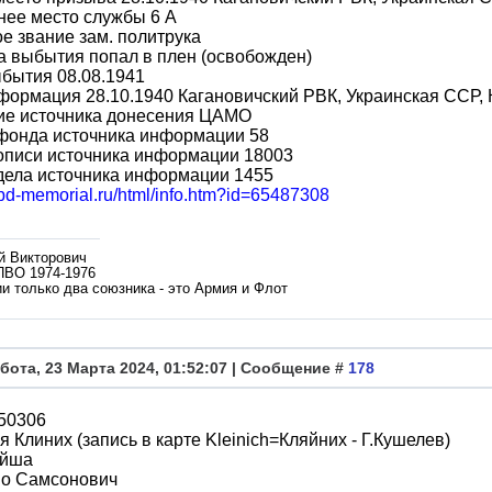
нее место службы 6 А
е звание зам. политрука
 выбытия попал в плен (освобожден)
бытия 08.08.1941
формация 28.10.1940 Кагановичский РВК, Украинская ССР, К
ие источника донесения ЦАМО
фонда источника информации 58
описи источника информации 18003
дела источника информации 1455
obd-memorial.ru/html/info.htm?id=65487308
й Викторович
ПВО 1974-1976
и только два союзника - это Армия и Флот
бота, 23 Марта 2024, 01:52:07 | Сообщение #
178
50306
 Клиних (запись в карте Kleinich=Кляйних - Г.Кушелев)
ойша
во Самсонович