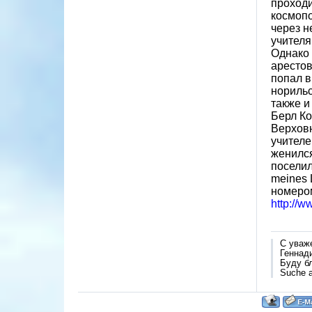
проходи
космопо
через н
учителя
Однако 
арестов
попал в
норильс
также и
Берл Ко
Верховн
учителе
женился
поселил
meines 
номером
http://
С уваж
Геннад
Буду б
Suche a