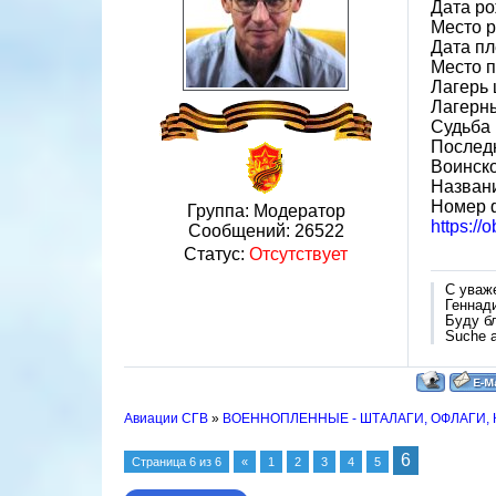
Дата ро
Место 
Дата пл
Место 
Лагерь 
Лагерн
Судьба 
Послед
Воинско
Назван
Номер 
Группа: Модератор
https://
Сообщений:
26522
Статус:
Отсутствует
С уваж
Геннад
Буду б
Suche a
Авиации СГВ
»
ВОЕННОПЛЕННЫЕ - ШТАЛАГИ, ОФЛАГИ,
6
Страница
6
из
6
«
1
2
3
4
5