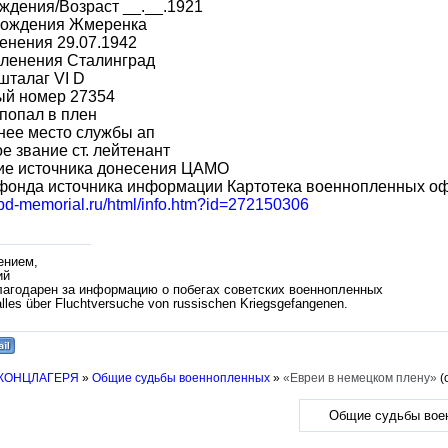
ждения/Возраст __.__.1921
рождения Жмеренка
енения 29.07.1942
пленения Сталинград
шталаг VI D
ый номер 27354
попал в плен
нее место службы ап
е звание ст. лейтенант
ие источника донесения ЦАМО
фонда источника информации Картотека военнопленных о
obd-memorial.ru/html/info.htm?id=272150306
ением,
ий
лагодарен за информацию о побегах советских военнопленных
lles über Fluchtversuche von russischen Kriegsgefangenen.
 КОНЦЛАГЕРЯ
»
Общие судьбы военнопленных
»
«Евреи в немецком плену»
(