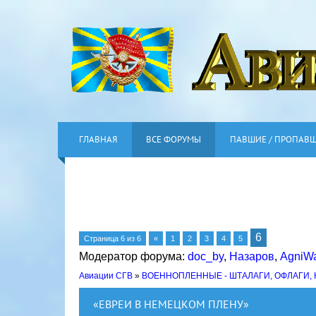
ГЛАВНАЯ
ВСЕ ФОРУМЫ
ПАВШИЕ / ПРОПАВ
6
Страница
6
из
6
«
1
2
3
4
5
Модератор форума:
doc_by
,
Назаров
,
AgniWa
Авиации СГВ
»
ВОЕННОПЛЕННЫЕ - ШТАЛАГИ, ОФЛАГИ,
«ЕВРЕИ В НЕМЕЦКОМ ПЛЕНУ»