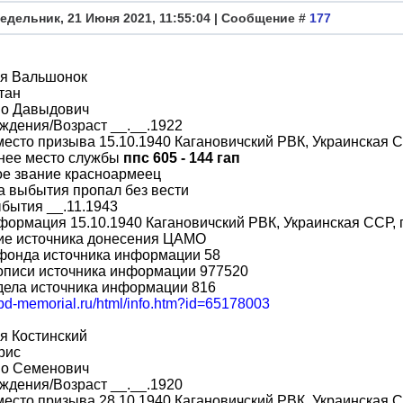
едельник, 21 Июня 2021, 11:55:04 | Сообщение #
177
я Вальшонок
тан
во Давыдович
ждения/Возраст __.__.1922
место призыва 15.10.1940 Кагановичский РВК, Украинская СС
нее место службы
ппс 605 - 144 гап
ое звание красноармеец
 выбытия пропал без вести
бытия __.11.1943
формация 15.10.1940 Кагановичский РВК, Украинская ССР, г
ие источника донесения ЦАМО
фонда источника информации 58
описи источника информации 977520
дела источника информации 816
obd-memorial.ru/html/info.htm?id=65178003
я Костинский
рис
во Семенович
ждения/Возраст __.__.1920
место призыва 28.10.1940 Кагановичский РВК, Украинская СС