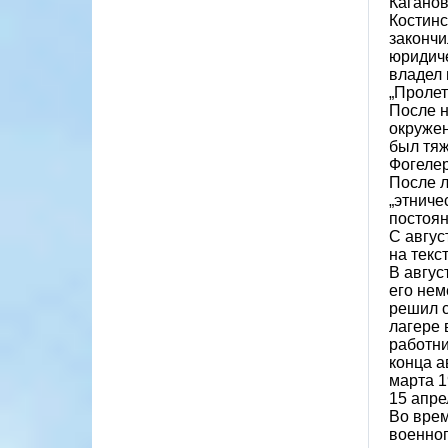
Каганов
Костинс
закончи
юридиче
владел 
„Пролет
После н
окружен
был тяж
Фогелер
После л
„этниче
постоян
С авгус
на текс
В авгус
его нем
решил с
лагере 
работни
конца а
марта 1
15 апре
Во врем
военноп