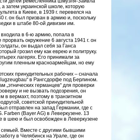
шести детей ремесленника Шмуэля-Зайвла
, а затем украинской школе, которую
льтета в Киеве, в 1939 г. перевелся на
0 г. он был призван в армию и, поскольку
едки в штабе 80-ой дивизии им.
 входила в 6-ю армию, попала в
прорвать окружение 6 августа 1941 г. он
солдаты, он выдал себя за Ганса
оторый грозил ему как еврею и политруку.
четырех лагерях. Его принимали за
 другим пленным красноармейцам, но ему
ветских принудительных рабочих – сначала
Flugzeugbau“ в Рангсдорфе под Берлином.
лам „этнических германцев“ для проверки
роверку и не вызвать подозрения, он
м в вермахт, поэтому в транзитном
подругой, советской принудительной
был отправлен на запад Германии, где с
G. Farben (Bayer AG) в Леверкузене. 13
ие в шею и был освобожден в Леверкузене
го семьей. Вместе с другими бывшими
аботу в Челябинск на Урале, где он