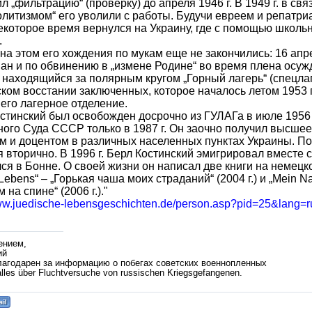
л „фильтрацию“ (проверку) до апреля 1946 г. В 1949 г. в св
литизмом“ его уволили с работы. Будучи евреем и репатриа
екоторое время вернулся на Украину, где с помощью школьн
.
на этом его хождения по мукам еще не закончились: 16 апре
ан и по обвинению в „измене Родине“ во время плена осужд
 находящийся за полярным кругом „Горный лагерь“ (спецлаг
ком восстании заключенных, которое началось летом 1953 г
 его лагерное отделение.
стинский был освобожден досрочно из ГУЛАГа в июле 1956
ого Суда СССР только в 1987 г. Он заочно получил высше
м и доцентом в различных населенных пунктах Украины. По
 вторично. В 1996 г. Берл Костинский эмигрировал вместе 
ся в Бонне. О своей жизни он написал две книги на немецком
Lebens“ – „Горькая чаша моих страданий“ (2004 г.) и „Mein 
 на спине“ (2006 г.)."
www.juedische-lebensgeschichten.de/person.asp?pid=25&lang=r
ением,
ий
лагодарен за информацию о побегах советских военнопленных
lles über Fluchtversuche von russischen Kriegsgefangenen.