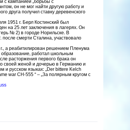
язи с кампанией „борьбы с
нтом, он не мог найти другую работу и
ого друга получил ставку деревенского
ля 1951 г. Берл Костинский был
ен на 25 лет заключения в лагерях. Он
ерь № 2) в городе Норильске. В
. после смерти Сталина, участвовало
 г., а реабитилирован решением Пленума
е образование, работал школьным
сле расторжения первого брака он
со своей женой и дочерью в Германию и
 и русском языках: „Der bittere Kelch
Name war CH-555 “ – „За полярным кругом с
uss