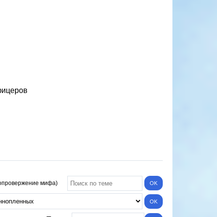
фицеров
опровержение мифа)