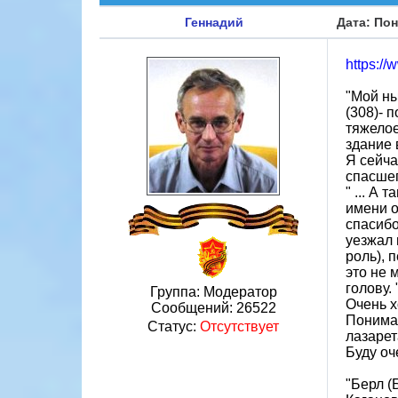
Геннадий
Дата: Пон
https:/
"Мой ны
(308)- 
тяжелое
здание 
Я сейча
спасшег
" ... А
имени о
спасибо
уезжал 
роль), 
это не 
голову. 
Группа: Модератор
Очень х
Сообщений:
26522
Понимаю
Статус:
Отсутствует
лазарет
Буду оч
"Берл (