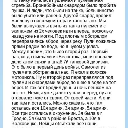
По танку началась пушечная и пулеметная
стрельба. Бронебойным снарядом было пробита
пушка. И люди, что были на танке, большинство
было убито или ранено. Другой снаряд пробил
масленую систему мотора и танк заглох. Мы
были вынуждены взять из танка пулемет и с
экипажем из 2х человек идти вперед, поскольку
назад уже не могли. Под плотным обстрелом
переправились вброд через реку. Пули ложились
прями рядом по воде, но я чудом уцелел.
Между прочим, это было второй раз. Первый
раз, когда выехали из Белостока, меня послали
делегатом связи в штаб 7й танковой дивизии.
Это было в первый день войны. Самолет из
пулемета обстреливал нас. Я ехал в коляске
мотоцикла. Ну и второй раз переправлялся под
пулями и снарядами вброд по шею в воде на тот
берег. И так вот бродил день и ночь пешком на
восток. Немцы уже далеко ушли вперед, ну а я
оторвался уже от своих. От своей части. А они
так там и остались. Можно сказать, что там
осталась вся 10я армия, 3я армия, 5я армия.
Все три остались в окружении. 3я была в г.
Гродно, 5я была в районе Бреста, а 10я в
Волковицке. Немцы объехали все наши