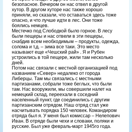
безопасное. Вечером он нас отвел в другой
хутор. В другом хуторе нас также хорошо
приняли, но сказали, что оставаться здесь тоже
опасно, и что лучше идти в лес. Они тоже
боялись немцев.
Местечко под Слободкой было горное. В лесу
были пещеры и нас отвели в эти пещеры,
снабдив всем необходимым – продукты, одежда,
солома и т.д. – зима все таки. Это место
называют еще «Чешский рай» . Я и Рубен
устроились в той пещере, жили там несколько
дней.
Потом нас связали с местной организацией под
названием «Север» недалеко от города
Либерцы. Там мы связались с местными
партизанами, собрали тоже беглых, что были
там. Нас вооружили, мы совершили налет на
немецкий склад, переехали в соседний
населенный пункт, где соединились с другим
партизанским отрядом. Наш отряд стал уже
насчитывать порядка 150 человек. Командиром
отряда был я. У меня был комиссар – Нелепович
Иван. В отряде были чехи и словаки, поляки и
русские. Был уже февраль-март 1945го года.