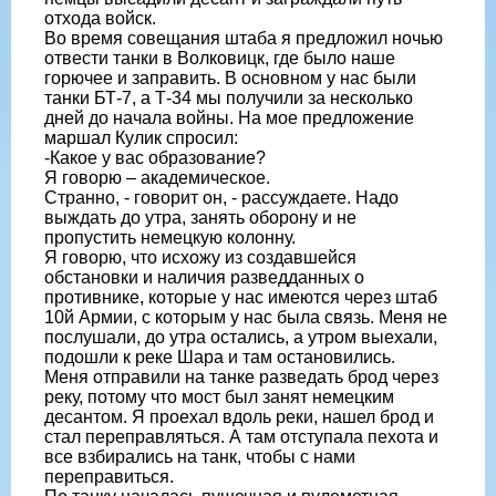
отхода войск.
Во время совещания штаба я предложил ночью
отвести танки в Волковицк, где было наше
горючее и заправить. В основном у нас были
танки БТ-7, а Т-34 мы получили за несколько
дней до начала войны. На мое предложение
маршал Кулик спросил:
-Какое у вас образование?
Я говорю – академическое.
Странно, - говорит он, - рассуждаете. Надо
выждать до утра, занять оборону и не
пропустить немецкую колонну.
Я говорю, что исхожу из создавшейся
обстановки и наличия разведданных о
противнике, которые у нас имеются через штаб
10й Армии, с которым у нас была связь. Меня не
послушали, до утра остались, а утром выехали,
подошли к реке Шара и там остановились.
Меня отправили на танке разведать брод через
реку, потому что мост был занят немецким
десантом. Я проехал вдоль реки, нашел брод и
стал переправляться. А там отступала пехота и
все взбирались на танк, чтобы с нами
переправиться.