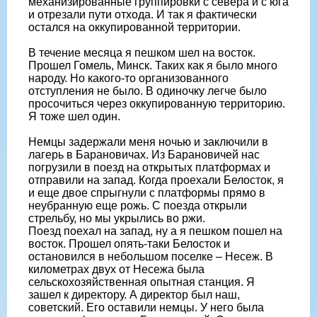
механизированные группировки с севера и с юга
и отрезали пути отхода. И так я фактически
остался на оккупированной территории.
В течение месяца я пешком шел на восток.
Прошел Гомель, Минск. Таких как я было много
народу. Но какого-то организованного
отступления не было. В одиночку легче было
просочиться через оккупированную территорию.
Я тоже шел один.
Немцы задержали меня ночью и заключили в
лагерь в Барановичах. Из Барановичей нас
погрузили в поезд на открытых платформах и
отправили на запад. Когда проехали Белосток, я
и еще двое спрыгнули с платформы прямо в
неубранную еще рожь. С поезда открыли
стрельбу, но мы укрылись во ржи.
Поезд поехал на запад, ну а я пешком пошел на
восток. Прошел опять-таки Белосток и
остановился в небольшом поселке – Несеж. В
километрах двух от Несежа была
сельскохозяйственная опытная станция. Я
зашел к директору. А директор был наш,
советский. Его оставили немцы. У него была