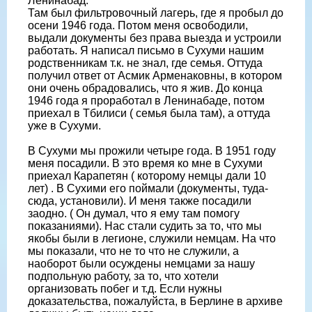
Ленинабад.
Там был фильтровочный лагерь, где я пробыл до
осени 1946 года. Потом меня освободили,
выдали документы без права выезда и устроили
работать. Я написал письмо в Сухуми нашим
родственникам т.к. не знал, где семья. Оттуда
получил ответ от Асмик Арменаковны, в котором
они очень обрадовались, что я жив. До конца
1946 года я проработал в Ленинабаде, потом
приехал в Тбилиси ( семья была там), а оттуда
уже в Сухуми.
В Сухуми мы прожили четыре года. В 1951 году
меня посадили. В это время ко мне в Сухуми
приехал Карапетян ( которому немцы дали 10
лет) . В Сухими его поймали (документы, туда-
сюда, установили). И меня также посадили
заодно. ( Он думал, что я ему там помогу
показаниями). Нас стали судить за то, что мы
якобы были в легионе, служили немцам. На что
мы показали, что не то что не служили, а
наоборот были осуждены немцами за нашу
подпольную работу, за то, что хотели
организовать побег и т.д. Если нужны
доказательства, пожалуйста, в Берлине в архиве