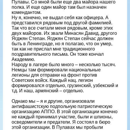
Пулавы. Со мной были еще два майора нашего
полка. И еще один майор там был назначен
комендантом.
Ну я, конечно, не выдал себя как офицера. А
представился рядовым под другой фамилией.
Так что все считали меня рядовым, кроме этих
двух майоров. Их звали Минасян Давид, другого
Ягджян Степан. Ягджян Степан сейчас должен
быть в Ленинграде, но я полагаю, что он умер,
так как не прислал мне традиционного
поздравительного письма. Он тоже кончал
Академию.
Народу в лагере было много – несколько тысяч.
Немцы там формировали национальные
легионы для отправки на фронт против
Советских войск. Каждый нац. легион
формировался отдельно, грузинский, узбекский и
т.д. И наш, армянский – отдельно.
Однако мы – я и другие, организовали
антифашистскую подпольную патриотическую
организацию АППО. В этой организации конечно
не каждый принимал участие, были и шпионы,
осведомители и предатели. Я состоял в бюро
этой организации. В Пулавах мы пробыли