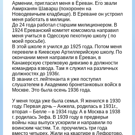
Армении, пригласил меня в Ереван. Его звали
Амирханян Шаварш (похоронен на
Новодевичьем кладбище). В Ереване он устроил
меня работать в милиции.
До 24 года работал старшим милиционером. В
1924 Ереванский комитет комсомола направил
меня учиться в Одесскую пехотную школу ( по
моей просьбе).
В этой школе я учился до 1925 года. Потом меня
перевели в Киевскую Артиллерийскую школу. По
окончании меня направили в Ереван, в
Канакерскую стрелковую дивизию в должности
командира взвода. Там я служил на различных
должностях до 1936г.
В звании ст. лейтенанта я уже поступил
слушателем в Академию бронетанковых войск в
Москве. Это была осень 1936 года.
У меня тогда уже была семья. Я женился в 1930
году. Первая дочь – Анжела, родилась в 1931г.,
вторая – Белле – в 1934 году. А в Москва в 1938
г. родилась Зефа. В 1939 году в предверьи
войны наш выпуск ускорили и направили по
воинским частям. Т.е. проучились три года
вместо четырех. Жили на квартире в Лефортово,