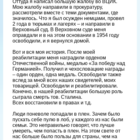
Оттуда я написал большую жалобу во ВЦИК.
Мою жалобу направили в прокуратуру,
рассмотрели вместе с теми документами, где
значилось. Что я был осужден немцами, провел
2 года в тюрьмах и лагерях – и направили в
Верховный суд. В Верховном суде меня
оправдали и в на этом основании в 1954 году
освободили, и я вернулся домой.
Вот и вся моя история. После моей
реабилитации меня наградили орденом
Отечественной войны, медалью «За победу над
Германией». Получил и чехословацкие награды
– один орден, одна медаль. Освободили также
вслед за мной всех наших свидетелей, моих
товарищей. Освободили и реабилитировали.
Конечно, в нашей реабилитации большую роль
сыграла смерть тов. Сталина.
Всех восстановили в правах и т.д.
Люди поневоле попадали в плен. Зачем было
пускать себе пулю в лоб, у каждого из нас были
семьи. Это неправильно говорят, что лучше
умереть, чем попасть в плен. На этом свете от
нас больше было пользы для страны, чем на