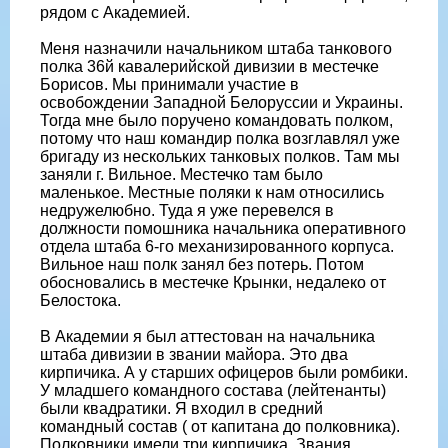
рядом с Академией.
Меня назначили начальником штаба танкового
полка 36й кавалерийской дивизии в местечке
Борисов. Мы принимали участие в
освобождении Западной Белоруссии и Украины.
Тогда мне было поручено командовать полком,
потому что наш командир полка возглавлял уже
бригаду из нескольких танковых полков. Там мы
заняли г. Вильное. Местечко там было
маленькое. Местные поляки к нам относились
недружелюбно. Туда я уже перевелся в
должности помошника начальника оперативного
отдела штаба 6-го механизированного корпуса.
Вильное наш полк занял без потерь. Потом
обосновались в местечке Крынки, недалеко от
Белостока.
В Академии я был аттестован на начальника
штаба дивизии в звании майора. Это два
кирпичика. А у старших офицеров были ромбики.
У младшего командного состава (лейтенанты)
были квадратики. Я входил в средний
командный состав ( от капитана до полковника).
Полковники имели три кирпичика. Звания