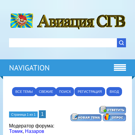
NAVIGATION
ВСЕ ТЕМЫ
СВЕЖИЕ
ПОИСК
РЕГИСТРАЦИЯ
ВХОД
1
Страница
1
из
1
Модератор форума:
Томик
,
Назаров