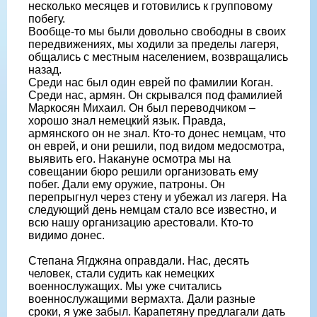
несколько месяцев и готовились к групповому
побегу.
Вообще-то мы были довольно свободны в своих
передвижениях, мы ходили за пределы лагеря,
общались с местным населением, возвращались
назад.
Среди нас был один еврей по фамилии Коган.
Среди нас, армян. Он скрывался под фамилией
Маркосян Михаил. Он был переводчиком –
хорошо знал немецкий язык. Правда,
армянского он не знал. Кто-то донес немцам, что
он еврей, и они решили, под видом медосмотра,
выявить его. Накануне осмотра мы на
совещании бюро решили организовать ему
побег. Дали ему оружие, патроны. Он
перепрыгнул через стену и убежал из лагеря. На
следующий день немцам стало все известно, и
всю нашу организацию арестовали. Кто-то
видимо донес.
Степана Ягджяна оправдали. Нас, десять
человек, стали судить как немецких
военнослужащих. Мы уже считались
военнослужащими вермахта. Дали разные
сроки, я уже забыл. Карапетяну предлагали дать