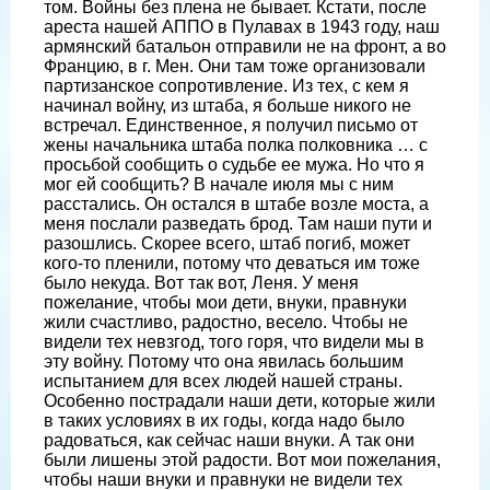
том. Войны без плена не бывает. Кстати, после
ареста нашей АППО в Пулавах в 1943 году, наш
армянский батальон отправили не на фронт, а во
Францию, в г. Мен. Они там тоже организовали
партизанское сопротивление. Из тех, с кем я
начинал войну, из штаба, я больше никого не
встречал. Единственное, я получил письмо от
жены начальника штаба полка полковника … с
просьбой сообщить о судьбе ее мужа. Но что я
мог ей сообщить? В начале июля мы с ним
расстались. Он остался в штабе возле моста, а
меня послали разведать брод. Там наши пути и
разошлись. Скорее всего, штаб погиб, может
кого-то пленили, потому что деваться им тоже
было некуда. Вот так вот, Леня. У меня
пожелание, чтобы мои дети, внуки, правнуки
жили счастливо, радостно, весело. Чтобы не
видели тех невзгод, того горя, что видели мы в
эту войну. Потому что она явилась большим
испытанием для всех людей нашей страны.
Особенно пострадали наши дети, которые жили
в таких условиях в их годы, когда надо было
радоваться, как сейчас наши внуки. А так они
были лишены этой радости. Вот мои пожелания,
чтобы наши внуки и правнуки не видели тех