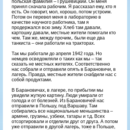
польская фамилия – Грушевицкий. Он меня
принял сначала рабочим. Я рассказал ему, кто я
есть. Он говорит, мол, хорошо, потом устроим.
Потом он перевел меня в лабораторию в
качестве научного работника, там я
продержался всю зиму. Хлеб там давали,
картошку давали, местные жители помогали кто
чем. Там же, между прочим,. были еще два
танкиста – они работали на тракторах.
Так мы работали до апреля 1942 года. Но
немцев осведомляли о таких как мы – так
сказать не местных жителях. Соответственно
нас собрали и отправили опять в Барановичи, в
лагерь. Правда, местные жители снабдили нас с
собой продуктами.
В Барановичах, в лагере, по прибытии мы
увидели жуткую картину. Люди умирали от
голода и от болезней. Из Барановичей нас
отправили в Польшу, под Варшаву. Там
собирались все национальные меньшинства –
армяне, грузины, узбеки, татары и т.д. Всех
отсортировали и отделили друг от друга. А потом
уже отправили в другой лагерь, тоже в Польше,