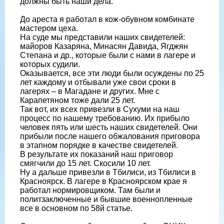
должны быть наши дела.
До ареста я работал в кож-обувном комбинате
мастером цеха.
На суде мы представили наших свидетелей:
майоров Казаряна, Минасян Давида, Ягджян
Степана и др., которые были с нами в лагере и
которых судили.
Оказывается, все эти люди были осуждены по 25
лет каждому и отбывали уже свои сроки в
лагерях – в Магадане и других. Мне с
Карапетяном тоже дали 25 лет.
Так вот, их всех привезли в Сухуми на наш
процесс по нашему требованию. Их прибыло
человек пять или шесть наших свидетелей. Они
прибыли после нашего обжалования приговора
в этапном порядке в качестве свидетелей.
В результате их показаний наш приговор
смягчили до 15 лет. Скосили 10 лет.
Ну а дальше привезли в Тбилиси, из Тбилиси в
Красноярск. В лагере в Красноярском крае я
работал нормировщиком. Там были и
политзаключенные и бывшие военнопленные
все в основном по 58й статье.