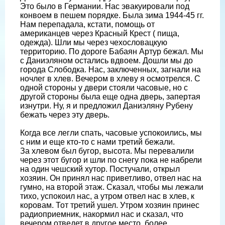
Это было в Германии. Нас эвакуировали под
конвоем в пешем порядке. Была зима 1944-45 гг.
Нам перепадала, кстати, помощь от
американцев через Красный Крест ( пища,
одежда). Шли мы через чехословацкую
территорию. По дороге Бабаян Артур бежал. Мы
с Даниэляном остались вдвоем. Дошли мы до
города Слободка. Нас, заключенных, загнали на
ночлег в хлев. Вечером в хлеву я осмотрелся. С
одной стороны у двери стояли часовые, но с
другой стороны была еще одна дверь, запертая
изнутри. Ну, я и предложил Даниэляну Рубену
бежать через эту дверь.
Когда все легли спать, часовые успокоились, мы
с ним и еще кто-то с нами третий бежали.
За хлевом был бугор, высота. Мы перевалили
через этот бугор и шли по снегу пока не набрели
на один чешский хутор. Постучали, открыл
хозяин. Он принял нас приветливо, отвел нас на
гумно, на второй этаж. Сказал, чтобы мы лежали
тихо, успокоил нас, а утром отвел нас в хлев, к
коровам. Тот третий ушел. Утром хозяин принес
радиоприемник, накормил нас и сказал, что
вечером отведет в другое место, более