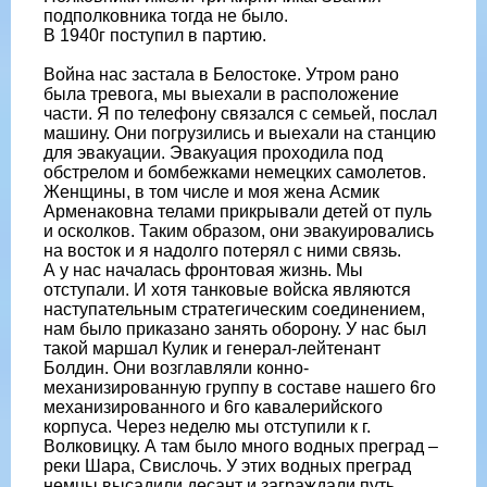
подполковника тогда не было.
В 1940г поступил в партию.
Война нас застала в Белостоке. Утром рано
была тревога, мы выехали в расположение
части. Я по телефону связался с семьей, послал
машину. Они погрузились и выехали на станцию
для эвакуации. Эвакуация проходила под
обстрелом и бомбежками немецких самолетов.
Женщины, в том числе и моя жена Асмик
Арменаковна телами прикрывали детей от пуль
и осколков. Таким образом, они эвакуировались
на восток и я надолго потерял с ними связь.
А у нас началась фронтовая жизнь. Мы
отступали. И хотя танковые войска являются
наступательным стратегическим соединением,
нам было приказано занять оборону. У нас был
такой маршал Кулик и генерал-лейтенант
Болдин. Они возглавляли конно-
механизированную группу в составе нашего 6го
механизированного и 6го кавалерийского
корпуса. Через неделю мы отступили к г.
Волковицку. А там было много водных преград –
реки Шара, Свислочь. У этих водных преград
немцы высадили десант и заграждали путь