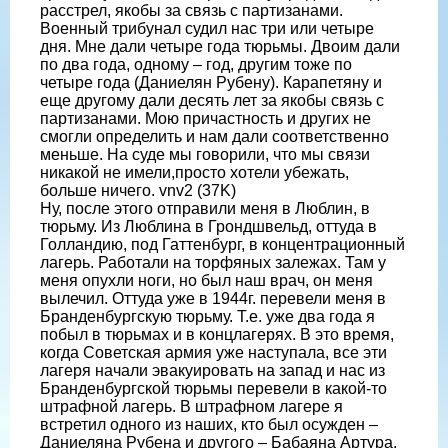
расстрел, якобы за связь с партизанами.
Военный трибунал судил нас три или четыре
дня. Мне дали четыре года тюрьмы. Двоим дали
по два года, одному – год, другим тоже по
четыре года (Даниелян Рубену). Карапетяну и
еще другому дали десять лет за якобы связь с
партизанами. Мою причастность и других не
смогли определить и нам дали соответственно
меньше. На суде мы говорили, что мы связи
никакой не имели,просто хотели убежать,
больше ничего. vnv2 (37K)
Ну, после этого отправили меня в Люблин, в
тюрьму. Из Люблина в Грондшвельд, оттуда в
Голландию, под Гаттенбург, в концентрационный
лагерь. Работали на торфяных залежах. Там у
меня опухли ноги, но был наш врач, он меня
вылечил. Оттуда уже в 1944г. перевели меня в
Бранденбургскую тюрьму. Т.е. уже два года я
побыл в тюрьмах и в концлагерях. В это время,
когда Советская армия уже наступала, все эти
лагеря начали эвакуировать на запад и нас из
Бранденбургской тюрьмы перевели в какой-то
штрафной лагерь. В штрафном лагере я
встретил одного из наших, кто был осужден –
Даниеляна Рубена и другого – Бабаяна Артура.