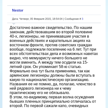
Nestor
Дата: Четверг, 05 Февраля 2015, 18:54:04 | Сообщение #
3
Достаточно важное свидетельство. По нашим
законам, действовавшим во второй половине
40-х, легионеры, не принимавшие участия в
военных действиях и карательных акциях на
восточном фронте, против советских граждан
вообще, подлежали поселению на 6 лет. Тут при
всех обстоятельствах дела и возможных наветах
видно, что мемуаристу ничего большего не
могли вменить. А между тем осудили на 15-
летний срок. Он упоминает 58-ю статью.
Формально она тут была применима, так как
армянские легионеры должны были вступать в
какую-то националистическую организацию.
Названия ее не помню, да, полагаю, членство в
ней рядового легионера ни к чему
практическому его не обязывало.
В этом, по-видимому, первая волна осуждения
бывших пленных принципиально отличалась от
второй. По первой сажали капо, очевидных