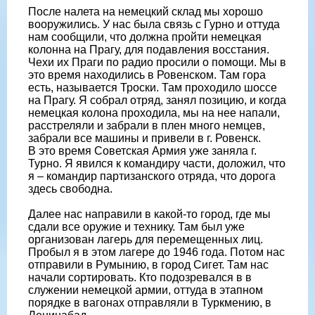
После налета на немецкий склад мы хорошо
вооружились. У нас была связь с Гурно и оттуда
нам сообщили, что должна пройти немецкая
колонна на Прагу, для подавления восстания.
Чехи их Праги по радио просили о помощи. Мы в
это время находились в Ровенском. Там гора
есть, называется Троски. Там проходило шоссе
на Прагу. Я собрал отряд, занял позицию, и когда
немецкая колона проходила, мы на нее напали,
расстреляли и забрали в плен много немцев,
забрали все машины и привели в г. Ровенск.
В это время Советская Армия уже заняла г.
Турно. Я явился к командиру части, доложил, что
я – командир партизанского отряда, что дорога
здесь свободна.
Далее нас направили в какой-то город, где мы
сдали все оружие и технику. Там был уже
организован лагерь для перемещенных лиц.
Пробыл я в этом лагере до 1946 года. Потом нас
отправили в Румынию, в город Сигет. Там нас
начали сортировать. Кто подозревался в в
служении немецкой армии, оттуда в этапном
порядке в вагонах отправляли в Туркмению, в