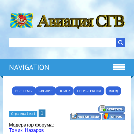
NAVIGATION
ВСЕ ТЕМЫ
СВЕЖИЕ
ПОИСК
РЕГИСТРАЦИЯ
ВХОД
1
Страница
1
из
1
Модератор форума:
Томик
,
Назаров