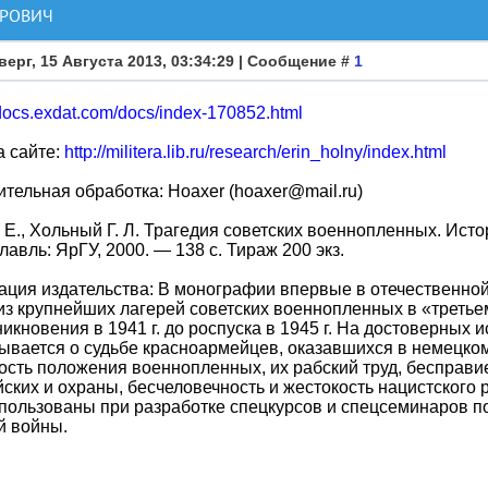
ОРОВИЧ
верг, 15 Августа 2013, 03:34:29 | Сообщение #
1
udocs.exdat.com/docs/index-170852.html
а сайте:
http://militera.lib.ru/research/erin_holny/index.html
тельная обработка: Hoaxer (hoaxer@mail.ru)
 Е., Хольный Г. Л. Трагедия советских военнопленных. Истор
авль: ЯрГУ, 2000. — 138 с. Тираж 200 экз.
ация издательства: В монографии впервые в отечественно
из крупнейших лагерей советских военнопленных в «третьем
никновения в 1941 г. до роспуска в 1945 г. На достоверных 
ывается о судьбе красноармейцев, оказавшихся в немецко
ость положения военнопленных, их рабский труд, бесправи
ских и охраны, бесчеловечность и жестокость нацистского
пользованы при разработке спецкурсов и спецсеминаров п
й войны.