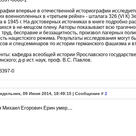
рафии впервые в отечественной историографии исследуетс
их военнопленных в «третьем рейхе» - шталага 326 (VI К) Зе
а в 1945 г. На достоверных источниках в книге подробно р
ихся в не-мещсом плену. Авторы показывают всю трагично
 труд, бесправие и беззащитность, произвол лагерных поли
сть нацистского режима. Результаты исследования могут б
сов и спецсеминаров по истории германского фашизма и в
нты: кафедра всеобщей истории Ярославского государствен
нского; д-р ист. наук, проф. B.C. Павлов.
8397-0
едельник, 09 Июня 2014, 18:49:15 | Сообщение #
2
 Михаил Егорович Ерин умер....