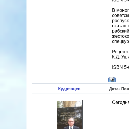
В моног
советск
роспуск
оказавш
рабский
жестоко
спецкур
Рецензе
К.Д. Уши
ISBN 5-
Кудрявцев
Дата: Пон
Сегодня