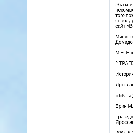
Эта кни
некомме
того по
спросу 
сайт «В
Министе
Демидо
М.Е. Ер
^ ТРА
История
Яросла
ББКТ 3(
Ерин М,
Трагеди
Ярослав
ISBN 5-