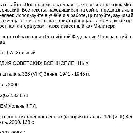
га с сайта «Военная литература», также известного как М
рческий. Все тексты, находящиеся на сайте, предназначен
желает. Используйте в учёбе и в работе, цитируйте, заучива
размещать эти тексты на своих страницах, в этом случае пр
оенная литература», также известный как Милитера.
рство образования Российской Федерации Ярославский гос
ва
ин, Г.А. Хольный
ГЕДИЯ СОВЕТСКИХ ВОЕННОПЛЕННЫХ
 шталага 326 (VI К) Зенне. 1941 - 1945 гг.
вль 2000
2)622.82 Е71
ЕМ Хольный Г.Л,
я советских военнопленных (история шталага 326 (VI К) Зенне,
ль, 2000. 138 с
8397-0068-1