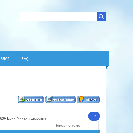
БЛОГ
FAQ
326- Ерин Михаил Егорович