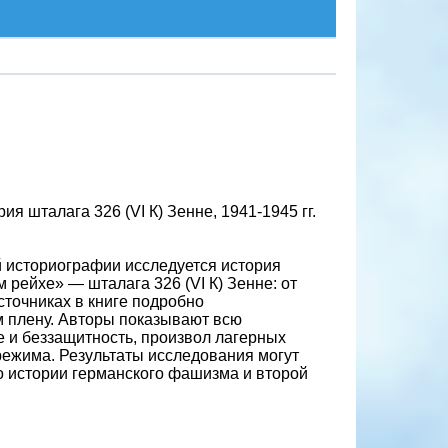
ия шталага 326 (VI К) Зенне, 1941-1945 гг.
й историографии исследуется история
 рейхе» — шталага 326 (VI К) Зенне: от
источниках в книге подробно
м плену. Авторы показывают всю
е и беззащитность, произвол лагерных
 режима. Результаты исследования могут
о истории германского фашизма и второй