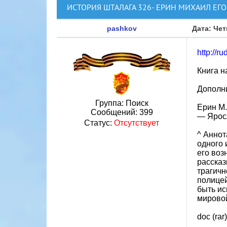
ИСТОРИЯ ШТАЛАГА 326- ЕРИН МИХАИЛ ЕГ
pashkov
Дата: Чет
http://r
Книга н
Дополни
Группа: Поиск
Ерин М.
Сообщений:
399
— Яросл
Статус:
Отсутствует
^ Аннот
одного 
его воз
рассказ
трагичн
полицей
быть ис
мирово
doc (rar)