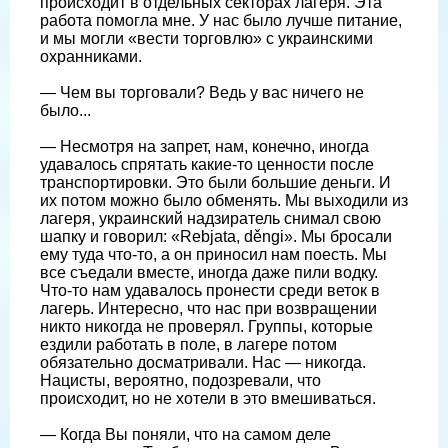
происходит в отдельных секторах лагеря. Эта
работа помогла мне. У нас было лучше питание,
и мы могли «вести торговлю» с украинскими
охранниками.
— Чем вы торговали? Ведь у вас ничего не
было...
— Несмотря на запрет, нам, конечно, иногда
удавалось спрятать какие-то ценности после
транспортировки. Это были большие деньги. И
их потом можно было обменять. Мы выходили из
лагеря, украинский надзиратель снимал свою
шапку и говорил: «Rebjata, děngi». Мы бросали
ему туда что-то, а он приносил нам поесть. Мы
все съедали вместе, иногда даже пили водку.
Что-то нам удавалось пронести среди веток в
лагерь. Интересно, что нас при возвращении
никто никогда не проверял. Группы, которые
ездили работать в поле, в лагере потом
обязательно досматривали. Нас — никогда.
Нацисты, вероятно, подозревали, что
происходит, но не хотели в это вмешиваться.
— Когда Вы поняли, что на самом деле