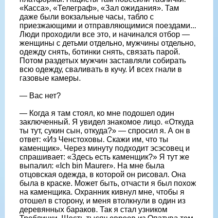
«Касса», «Телеграф», «Зал ожидания». Там
даже были вокзальные часы, табло с
приезжающими и отправляющимися поездами...
Люди проходили все это, и начинался отбор —
женщины с детьми отдельно, мужчины отдельно,
одежду снять, ботинки снять, связать парой.
Потом раздетых мужчин заставляли собирать
всю одежду, сваливать в кучу. И всех гнали в
газовые камеры.
— Вас нет?
— Когда я там стоял, ко мне подошел один
заключенный. Я увидел знакомое лицо. «Откуда
ты тут, сукин сын, откуда?» — спросил я. А он в
ответ: «Из Ченстоховы. Скажи им, что ты
каменщик». Через минуту подходит эсэсовец и
спрашивает: «Здесь есть каменщик?» Я тут же
выпалил: «Ich bin Maurer». На мне была
отцовская одежда, в которой он рисовал. Она
была в краске. Может быть, отчасти я был похож
на каменщика. Охранник кивнул мне, чтобы я
отошел в сторону, и меня втолкнули в один из
деревянных бараков. Так я стал узником