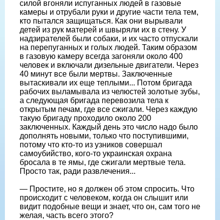
силой вгоняли испуганных людей в газовые
камеры и отрубали руки и другие части тела тем,
кто пытался защищаться. Как они вырывали
детей из рук матерей и швыряли их в стену. У
надзирателей были собаки, и их часто отпускали
на перепуганных и голых людей. Таким образом
в газовую камеру всегда загоняли около 400
человек и включали дизельные двигатели. Через
40 минут все были мертвы. Заключенные
вытаскивали их еще теплыми... Потом бригада
рабочих выламывала из челюстей золотые зубы,
а следующая бригада перевозила тела к
открытым печам, где все сжигали. Через каждую
такую бригаду проходило около 200
заключенных. Каждый день это число надо было
дополнять новыми, только что поступившими,
потому что кто-то из узников совершал
самоубийство, кого-то украинская охрана
бросала в те ямы, где сжигали мертвые тела.
Просто так, ради развлечения...
— Простите, но я должен об этом спросить. Что
происходит с человеком, когда он слышит или
видит подобные вещи и знает, что он, сам того не
желая, часть всего этого?