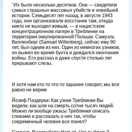
"Их было несколько десятков. Они — свидетели
самых страшных массовых убийств в новейшей
истории. Семьдесят лет назад, в августе 1943
года, они организовали восстание там, откуда
никто не выходил живым, — в нацистском
концентрационном лагере в Треблинке на
территории оккупированной Польши. Самуэль
Вилленберг (Samuel Willenberg), сейчас ему 90
лет, был одним из них. Один из немногих узников,
он выжил во время бунта и дождался окончания
войны. Его рассказ и даже спустя столько лет
прерывают слезы.
И хотя нам кто-то что-то заранее говорит, мы все
равно не верим
Йозеф Паздерка: Как узник Треблинки Вы
видели, как шли на смерть сотни тысяч людей.
Можно ли вообще ужасы Треблинки описать
словами и рассказать о них так, чтобы
современный человек все понял?