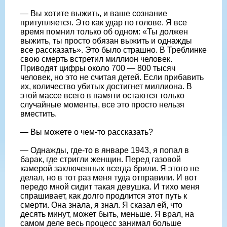
— Вы хотите выжить, и ваше сознание
притупляется. Это как удар по голове. Я все
время помнил только об одном: «Ты должен
выжить, ты просто обязан выжить и однажды
все рассказать». Это было страшно. В Треблинке
свою смерть встретил миллион человек.
Приводят цифры около 700 — 800 тысяч
человек, но это не считая детей. Если прибавить
их, количество убитых достигнет миллиона. В
этой массе всего в памяти остаются только
случайные моменты, все это просто нельзя
вместить.
— Вы можете о чем-то рассказать?
— Однажды, где-то в январе 1943, я попал в
барак, где стригли женщин. Перед газовой
камерой заключенных всегда брили. Я этого не
делал, но в тот раз меня туда отправили. И вот
передо мной сидит такая девушка. И тихо меня
спрашивает, как долго продлится этот путь к
смерти. Она знала, я знал. Я сказал ей, что
десять минут, может быть, меньше. Я врал, на
самом деле весь процесс занимал больше