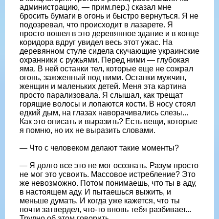
администрацию, — прим.пер.) сказал мне
бросить бумаги в огонь и быстро вернуться. Я не
подозревал, что происходит в лазарете. Я
просто вошел в это деревянное здание и в конце
коридора вдруг увидел весь этот ужас. На
деревянном стуле сидела скучающие украинские
охранники с ружьями. Перед ними — глубокая
яма. В ней останки тел, которые еще не сожрал
огонь, зажженный под ними. Останки мужчин,
женщин и маленьких детей. Меня эта картина
просто парализовала. Я слышал, как трещат
горящие волосы и лопаются кости. В носу стоял
едкий дым, на глазах наворачивались слезы...
Как это описать и выразить? Есть вещи, которые
я помню, но их не выразить словами.
— Что с человеком делают такие моменты?
— Я долго все это не мог осознать. Разум просто
не мог это усвоить. Массовое истребление? Это
же невозможно. Потом понимаешь, что ты в аду,
в настоящем аду. И пытаешься выжить, и
меньше думать. И когда уже кажется, что ты
почти затвердел, что-то вновь тебя разбивает...
Трудно об этом говорить.