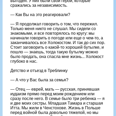
выгоден. У них были свои герои, которые
сражались за независимость.
— Как Вы на это реагировали?
— Я продолжал говорить о том, что пережил.
Только меня никто не слушал. Мы сидели со
знакомыми, и все повторялось по кругу: мы
начинали говорить о погоде или еще о чем-то, а
заканчивалось все Холокостом. И так до сих пор.
Стоит заговорить о какой-то хорошей бутылке, и
пошло — знаешь, тогда такую бутылку можно
было продать, она спасла мне жизнь... Холокост
глубоко в нас.
Детство и отъезд в Треблинку
— А что у Вас была за семья?
— Отец — еврей, мать — русская, принявшая
иудаизм прямо перед моим рождением или
сразу после него. В семье было три ребенка — я
и две моих сестры. Младшая Тамара и старшая
Итта. Мы жили в Ченстохове. Жизнь в Польше
перед войной была довольно тяжелой, но мы