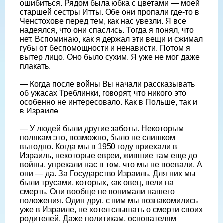
ошибиться. Рядом была юбка с цветами — моей
старшей сестры Итты. Обе они пропали где-то в
Ченстохове перед тем, как нас увезли. Я все
надеялся, что они спаслись. Тогда я понял, что
нет. Вспоминаю, как я держал эти вещи и сжимал
губы от беспомощности и ненависти. Потом я
вытер лицо. Оно было сухим. Я уже не мог даже
плакать.
— Когда после войны Вы начали рассказывать
об ужасах Треблинки, говорят, что никого это
особенно не интересовало. Как в Польше, так и
в Израиле
— У людей были другие заботы. Некоторым
полякам это, возможно, было не слишком
выгодно. Когда мы в 1950 году приехали в
Израиль, некоторые евреи, жившие там еще до
войны, упрекали нас в том, что мы не воевали. А
они — да. За Государство Израиль. Для них мы
были трусами, которых, как овец, вели на
смерть. Они вообще не понимали нашего
положения. Один друг, с ним мы познакомились
уже в Израиле, не хотел слышать о смерти своих
родителей. Даже политикам, основателям