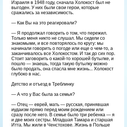
Израиля в 1948 году, сначала Холокост был не
выгоден. У них были свои герои, которые
сражались за независимость.
— Как Вы на это реагировали?
— Я продолжал говорить о том, что пережил.
Только меня никто не слушал. Мы сидели со
знакомыми, и все повторялось по кругу: мы
начинали говорить о погоде или еще о чем-то, а
заканчивалось все Холокостом. И так до сих пор.
Стоит заговорить о какой-то хорошей бутылке, и
пошло — знаешь, тогда такую бутылку можно
было продать, она спасла мне жизнь... Холокост
глубоко в нас.
Детство и отъезд в Треблинку
— А что у Вас была за семья?
— Отец — еврей, мать — русская, принявшая
иудаизм прямо перед моим рождением или
сразу после него. В семье было три ребенка — я
и две моих сестры. Младшая Тамара и старшая
Итта. Мы жили в Ченстохове. Жизнь в Польше