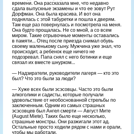
времени. Она рассказала мне, что недавно
сдала выпускные экзамены и что ее зовут Рут
Дорфман. Она была красива. И вот она
поднялась с этой табуретки и пошла к дверям.
Там еще раз повернулась и посмотрела на меня.
Она будто прощалась. Не со мной, а со всем
миром. Такие отрывочные моменты оставались
в памяти... Отец после приезда снимал обувь
своему маленькому сыну. Мужчина уже знал, что
происходит, а ребенок еще ничего не
подозревал. Папа снял с него ботинки и еще
связал их вместе шнурком...
— Надзиратели, руководители лагеря — кто это
был? Что это были за люди?
— Хуже всех были эсэсовцы. Часто это были
алкоголики и садисты, которые получали
удовольствие от необоснованной стрельбы по
заключенным. Одним из самых страшных
эсэсовцев был Ангел смерти — Август Мите
(August Miete). Таких было еще несколько,
страшные монстры. Они разжигали этот ад.
Остальные просто ходили рядом с нами и орали,
чтобы мы работали.