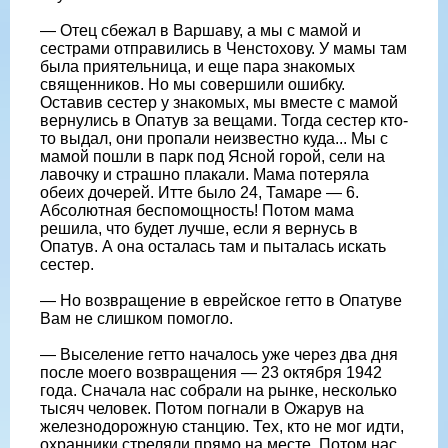
— Отец сбежал в Варшаву, а мы с мамой и
сестрами отправились в Ченстохову. У мамы там
была приятельница, и еще пара знакомых
священников. Но мы совершили ошибку.
Оставив сестер у знакомых, мы вместе с мамой
вернулись в Опатув за вещами. Тогда сестер кто-
то выдал, они пропали неизвестно куда... Мы с
мамой пошли в парк под Ясной горой, сели на
лавочку и страшно плакали. Мама потеряла
обеих дочерей. Итте было 24, Тамаре — 6.
Абсолютная беспомощность! Потом мама
решила, что будет лучше, если я вернусь в
Опатув. А она осталась там и пыталась искать
сестер.
— Но возвращение в еврейское гетто в Опатуве
Вам не слишком помогло.
— Выселение гетто началось уже через два дня
после моего возвращения — 23 октября 1942
года. Сначала нас собрали на рынке, несколько
тысяч человек. Потом погнали в Ожарув на
железнодорожную станцию. Тех, кто не мог идти,
охранники стреляли прямо на месте. Потом нас