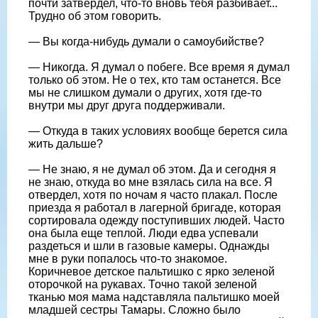
почти затвердел, что-то вновь тебя разбивает...
Трудно об этом говорить.
— Вы когда-нибудь думали о самоубийстве?
— Никогда. Я думал о побеге. Все время я думал
только об этом. Не о тех, кто там останется. Все
мы не слишком думали о других, хотя где-то
внутри мы друг друга поддерживали.
— Откуда в таких условиях вообще берется сила
жить дальше?
— Не знаю, я не думал об этом. Да и сегодня я
не знаю, откуда во мне взялась сила на все. Я
отвердел, хотя по ночам я часто плакал. После
приезда я работал в лагерной бригаде, которая
сортировала одежду поступивших людей. Часто
она была еще теплой. Люди едва успевали
раздеться и шли в газовые камеры. Однажды
мне в руки попалось что-то знакомое.
Коричневое детское пальтишко с ярко зеленой
оторочкой на рукавах. Точно такой зеленой
тканью моя мама надставляла пальтишко моей
младшей сестры Тамары. Сложно было