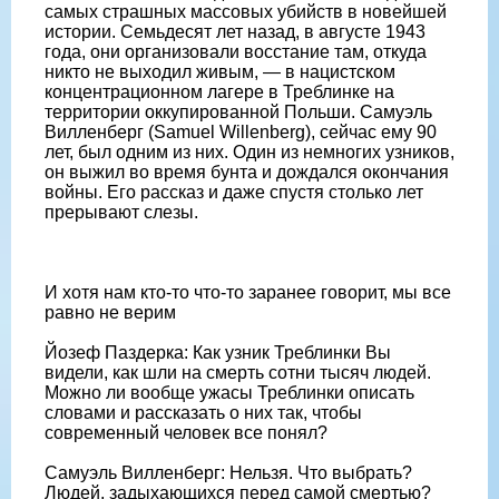
самых страшных массовых убийств в новейшей
истории. Семьдесят лет назад, в августе 1943
года, они организовали восстание там, откуда
никто не выходил живым, — в нацистском
концентрационном лагере в Треблинке на
территории оккупированной Польши. Самуэль
Вилленберг (Samuel Willenberg), сейчас ему 90
лет, был одним из них. Один из немногих узников,
он выжил во время бунта и дождался окончания
войны. Его рассказ и даже спустя столько лет
прерывают слезы.
И хотя нам кто-то что-то заранее говорит, мы все
равно не верим
Йозеф Паздерка: Как узник Треблинки Вы
видели, как шли на смерть сотни тысяч людей.
Можно ли вообще ужасы Треблинки описать
словами и рассказать о них так, чтобы
современный человек все понял?
Самуэль Вилленберг: Нельзя. Что выбрать?
Людей, задыхающихся перед самой смертью?