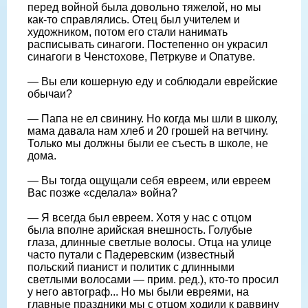
перед войной была довольно тяжелой, но мы
как-то справлялись. Отец был учителем и
художником, потом его стали нанимать
расписывать синагоги. Постепенно он украсил
синагоги в Ченстохове, Петркуве и Опатуве.
— Вы ели кошерную еду и соблюдали еврейские
обычаи?
— Папа не ел свинину. Но когда мы шли в школу,
мама давала нам хлеб и 20 грошей на ветчину.
Только мы должны были ее съесть в школе, не
дома.
— Вы тогда ощущали себя евреем, или евреем
Вас позже «сделала» война?
— Я всегда был евреем. Хотя у нас с отцом
была вполне арийская внешность. Голубые
глаза, длинные светлые волосы. Отца на улице
часто путали с Падеревским (известный
польский пианист и политик с длинными
светлыми волосами — прим. ред.), кто-то просил
у него автограф... Но мы были евреями, на
главные праздники мы с отцом ходили к раввину