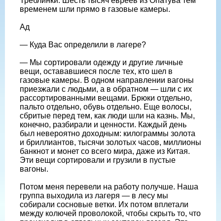
Треблинки. Шесть тысяч евреев из Опатува тем
временем шли прямо в газовые камеры.
Ад
— Куда Вас определили в лагере?
— Мы сортировали одежду и другие личные
вещи, остававшиеся после тех, кто шел в
газовые камеры. В одном направлении вагоны
приезжали с людьми, а в обратном — шли с их
рассортированными вещами. Брюки отдельно,
пальто отдельно, обувь отдельно. Еще волосы,
сбритые перед тем, как люди шли на казнь. Мы,
конечно, разбирали и ценности. Каждый день
был невероятно доходным: килограммы золота
и бриллиантов, тысячи золотых часов, миллионы
банкнот и монет со всего мира, даже из Китая.
Эти вещи сортировали и грузили в пустые
вагоны.
Потом меня перевели на работу получше. Наша
группа выходила из лагеря — в лесу мы
собирали сосновые ветки. Их потом вплетали
между колючей проволокой, чтобы скрыть то, что