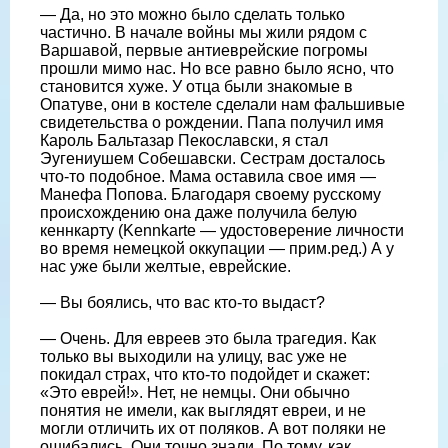
— Да, но это можно было сделать только
частично. В начале войны мы жили рядом с
Варшавой, первые антиеврейские погромы
прошли мимо нас. Но все равно было ясно, что
становится хуже. У отца были знакомые в
Опатуве, они в костеле сделали нам фальшивые
свидетельства о рождении. Папа получил имя
Кароль Бальтазар Пекославски, я стал
Эугениушем Собешавски. Сестрам досталось
что-то подобное. Мама оставила свое имя —
Манефа Попова. Благодаря своему русскому
происхождению она даже получила белую
кеннкарту (Kennkarte — удостоверение личности
во время немецкой оккупации — прим.ред.) А у
нас уже были желтые, еврейские.
— Вы боялись, что вас кто-то выдаст?
— Очень. Для евреев это была трагедия. Как
только вы выходили на улицу, вас уже не
покидал страх, что кто-то подойдет и скажет:
«Это еврей!». Нет, не немцы. Они обычно
понятия не имели, как выглядят евреи, и не
могли отличить их от поляков. А вот поляки не
ошибались. Они точно знали. По тому, как