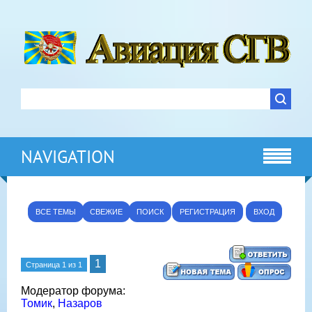
NAVIGATION
ВСЕ ТЕМЫ
СВЕЖИЕ
ПОИСК
РЕГИСТРАЦИЯ
ВХОД
1
Страница
1
из
1
Модератор форума:
Томик
,
Назаров