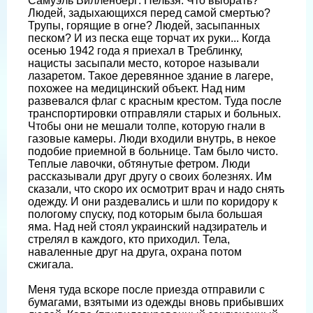
Самуэль Вилленберг: Нельзя. Что выбрать?
Людей, задыхающихся перед самой смертью?
Трупы, горящие в огне? Людей, засыпанных
песком? И из песка еще торчат их руки... Когда
осенью 1942 года я приехал в Треблинку,
нацисты засыпали место, которое называли
лазаретом. Такое деревянное здание в лагере,
похожее на медицинский объект. Над ним
развевался флаг с красным крестом. Туда после
транспортировки отправляли старых и больных.
Чтобы они не мешали толпе, которую гнали в
газовые камеры. Люди входили внутрь, в некое
подобие приемной в больнице. Там было чисто.
Теплые лавочки, обтянутые фетром. Люди
рассказывали друг другу о своих болезнях. Им
сказали, что скоро их осмотрит врач и надо снять
одежду. И они раздевались и шли по коридору к
пологому спуску, под которым была большая
яма. Над ней стоял украинский надзиратель и
стрелял в каждого, кто приходил. Тела,
наваленные друг на друга, охрана потом
сжигала.
Меня туда вскоре после приезда отправили с
бумагами, взятыми из одежды вновь прибывших