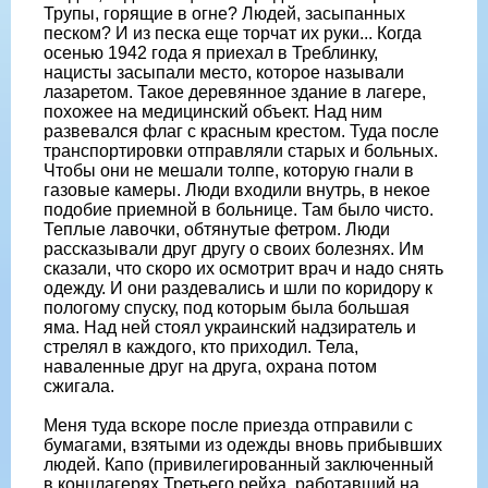
Трупы, горящие в огне? Людей, засыпанных
песком? И из песка еще торчат их руки... Когда
осенью 1942 года я приехал в Треблинку,
нацисты засыпали место, которое называли
лазаретом. Такое деревянное здание в лагере,
похожее на медицинский объект. Над ним
развевался флаг с красным крестом. Туда после
транспортировки отправляли старых и больных.
Чтобы они не мешали толпе, которую гнали в
газовые камеры. Люди входили внутрь, в некое
подобие приемной в больнице. Там было чисто.
Теплые лавочки, обтянутые фетром. Люди
рассказывали друг другу о своих болезнях. Им
сказали, что скоро их осмотрит врач и надо снять
одежду. И они раздевались и шли по коридору к
пологому спуску, под которым была большая
яма. Над ней стоял украинский надзиратель и
стрелял в каждого, кто приходил. Тела,
наваленные друг на друга, охрана потом
сжигала.
Меня туда вскоре после приезда отправили с
бумагами, взятыми из одежды вновь прибывших
людей. Капо (привилегированный заключенный
в концлагерях Третьего рейха, работавший на