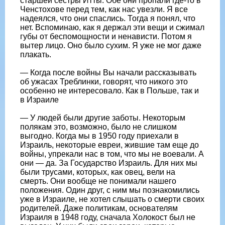
старшей сестры Итты. Обе они пропали где-то в
Ченстохове перед тем, как нас увезли. Я все
надеялся, что они спаслись. Тогда я понял, что
нет. Вспоминаю, как я держал эти вещи и сжимал
губы от беспомощности и ненависти. Потом я
вытер лицо. Оно было сухим. Я уже не мог даже
плакать.
— Когда после войны Вы начали рассказывать
об ужасах Треблинки, говорят, что никого это
особенно не интересовало. Как в Польше, так и
в Израиле
— У людей были другие заботы. Некоторым
полякам это, возможно, было не слишком
выгодно. Когда мы в 1950 году приехали в
Израиль, некоторые евреи, жившие там еще до
войны, упрекали нас в том, что мы не воевали. А
они — да. За Государство Израиль. Для них мы
были трусами, которых, как овец, вели на
смерть. Они вообще не понимали нашего
положения. Один друг, с ним мы познакомились
уже в Израиле, не хотел слышать о смерти своих
родителей. Даже политикам, основателям
Израиля в 1948 году, сначала Холокост был не