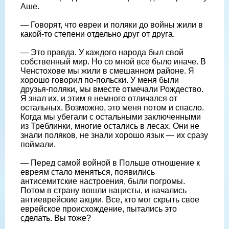
Аше.
— Говорят, что евреи и поляки до войны жили в
какой-то степени отдельно друг от друга.
— Это правда. У каждого народа был свой
собственный мир. Но со мной все было иначе. В
Ченстохове мы жили в смешанном районе. Я
хорошо говорил по-польски. У меня были
друзья-поляки, мы вместе отмечали Рождество.
Я знал их, и этим я немного отличался от
остальных. Возможно, это меня потом и спасло.
Когда мы убегали с остальными заключенными
из Треблинки, многие остались в лесах. Они не
знали поляков, не знали хорошо язык — их сразу
поймали.
— Перед самой войной в Польше отношение к
евреям стало меняться, появились
антисемитские настроения, были погромы.
Потом в страну вошли нацисты, и начались
антиеврейские акции. Все, кто мог скрыть свое
еврейское происхождение, пытались это
сделать. Вы тоже?