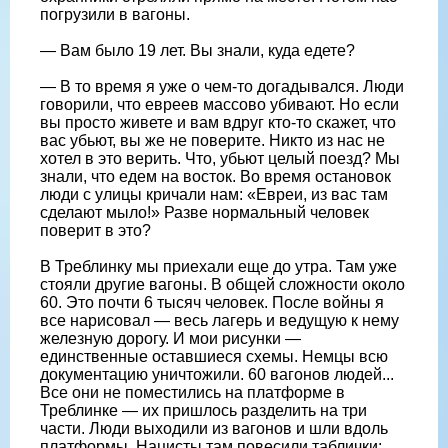
погрузили в вагоны.
— Вам было 19 лет. Вы знали, куда едете?
— В то время я уже о чем-то догадывался. Люди
говорили, что евреев массово убивают. Но если
вы просто живете и вам вдруг кто-то скажет, что
вас убьют, вы же не поверите. Никто из нас не
хотел в это верить. Что, убьют целый поезд? Мы
знали, что едем на восток. Во время остановок
люди с улицы кричали нам: «Евреи, из вас там
сделают мыло!» Разве нормальный человек
поверит в это?
В Треблинку мы приехали еще до утра. Там уже
стояли другие вагоны. В общей сложности около
60. Это почти 6 тысяч человек. После войны я
все нарисовал — весь лагерь и ведущую к нему
железную дорогу. И мои рисунки —
единственные оставшиеся схемы. Немцы всю
документацию уничтожили. 60 вагонов людей...
Все они не поместились на платформе в
Треблинке — их пришлось разделить на три
части. Люди выходили из вагонов и шли вдоль
платформы. Нацисты там повесили таблички: