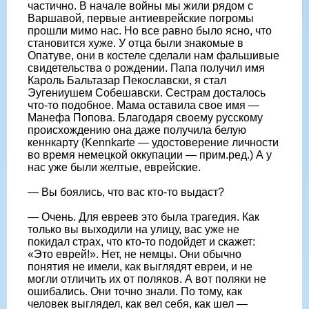
частично. В начале войны мы жили рядом с
Варшавой, первые антиеврейские погромы
прошли мимо нас. Но все равно было ясно, что
становится хуже. У отца были знакомые в
Опатуве, они в костеле сделали нам фальшивые
свидетельства о рождении. Папа получил имя
Кароль Бальтазар Пекославски, я стал
Эугениушем Собешавски. Сестрам досталось
что-то подобное. Мама оставила свое имя —
Манефа Попова. Благодаря своему русскому
происхождению она даже получила белую
кеннкарту (Kennkarte — удостоверение личности
во время немецкой оккупации — прим.ред.) А у
нас уже были желтые, еврейские.
— Вы боялись, что вас кто-то выдаст?
— Очень. Для евреев это была трагедия. Как
только вы выходили на улицу, вас уже не
покидал страх, что кто-то подойдет и скажет:
«Это еврей!». Нет, не немцы. Они обычно
понятия не имели, как выглядят евреи, и не
могли отличить их от поляков. А вот поляки не
ошибались. Они точно знали. По тому, как
человек выглядел, как вел себя, как шел —