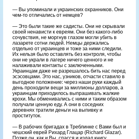
— Вы упоминали и украинских охранников. Они
чем-то отличались от немцев?
— Это были такие же садисты. Они не скрывали
своей ненависти к евреям. Они без какого-либо
сочувствия, не моргнув глазом могли убить в
лазарете сотни людей. Немцы держались
отдельно от украинцев и тоже за ними следили.
Их нельзя было оставлять без контроля, чтобы
они не украли в лагере ничего ценного и не
налаживали контакты с заключенными.
Украинцам даже не разрешалось бить нас перед
эсэсовцами. Это нас, узников, отчасти ставило в
выгодное положение: через наши руки каждый
день проходили вещи за миллионы долларов, а
украинцам приходилось выпрашивать жалкие
крохи. Мы обменивались с ними и таким образом
получали ценную еду. А они в соседних
деревнях тратили деньги на выпивку и
проституток.
— В рабочих бригадах в Треблинке с Вами был и
чешский еврей Рихард Глацар (Richard Glazar).
Позже он, как и Вы, спасся и издал книгу