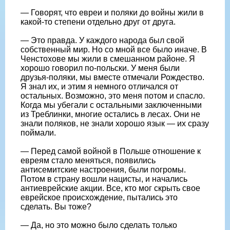
— Говорят, что евреи и поляки до войны жили в
какой-то степени отдельно друг от друга.
— Это правда. У каждого народа был свой
собственный мир. Но со мной все было иначе. В
Ченстохове мы жили в смешанном районе. Я
хорошо говорил по-польски. У меня были
друзья-поляки, мы вместе отмечали Рождество.
Я знал их, и этим я немного отличался от
остальных. Возможно, это меня потом и спасло.
Когда мы убегали с остальными заключенными
из Треблинки, многие остались в лесах. Они не
знали поляков, не знали хорошо язык — их сразу
поймали.
— Перед самой войной в Польше отношение к
евреям стало меняться, появились
антисемитские настроения, были погромы.
Потом в страну вошли нацисты, и начались
антиеврейские акции. Все, кто мог скрыть свое
еврейское происхождение, пытались это
сделать. Вы тоже?
— Да, но это можно было сделать только