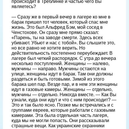
происходит в Треблинке и частью чего Вы
являетесь?
— Сразу же в первый вечер в лагере ко мне в
барак пришел тот человек, который спас мне
жизнь. Это был Альфред Бэм, мой сосед в
Ченстохове. Он сразу мне прямо сказал:
«Парень, ты на заводе смерти. Здесь всех
убивают. Убьют и нас с тобой». Вы слышите это,
но все равно не хотите верить. Но
действительность постепенно переубеждает. В
лагере был четкий распорядок. С утра до вечера
несколько поступлений. Женщины — налево,
мужчины — направо. Мужчины остаются на
улице, женщины идут в барак. Там они должны
раздеться и быть готовыми. Зимой из этого
барака шел пар. Везде пар, и в нем эти женщины
идут в газовые камеры. Женщины — отдельно,
мужчины — отдельно. Никогда вместе. — Как Вы
узнали, куда они идут и что с ним происходит? —
Это и так было ясно. Позже мы встречались и с
группами евреев, которые работали с газовыми
камерами. Эта была отдельная часть лагеря,
куда мы не могли попасть. Они рассказывали
страшные вещи. Как украинские охранники