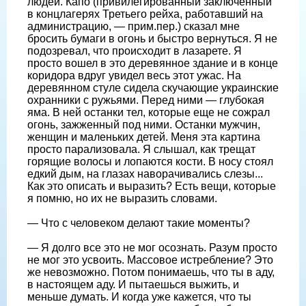
людей. Капо (привилегированный заключенный
в концлагерях Третьего рейха, работавший на
администрацию, — прим.пер.) сказал мне
бросить бумаги в огонь и быстро вернуться. Я не
подозревал, что происходит в лазарете. Я
просто вошел в это деревянное здание и в конце
коридора вдруг увидел весь этот ужас. На
деревянном стуле сидела скучающие украинские
охранники с ружьями. Перед ними — глубокая
яма. В ней останки тел, которые еще не сожрал
огонь, зажженный под ними. Останки мужчин,
женщин и маленьких детей. Меня эта картина
просто парализовала. Я слышал, как трещат
горящие волосы и лопаются кости. В носу стоял
едкий дым, на глазах наворачивались слезы...
Как это описать и выразить? Есть вещи, которые
я помню, но их не выразить словами.
— Что с человеком делают такие моменты?
— Я долго все это не мог осознать. Разум просто
не мог это усвоить. Массовое истребление? Это
же невозможно. Потом понимаешь, что ты в аду,
в настоящем аду. И пытаешься выжить, и
меньше думать. И когда уже кажется, что ты