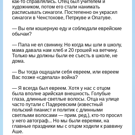
как-то справлялись. Отец был учителем и
художником, потом его стали нанимать
расписывать синагоги. Постепенно он украсил
синагоги в Ченстохове, Петркуве и Опатуве.
— Вы ели кошерную еду и соблюдали еврейские
обычаи?
— Папа не ел свинину. Но когда мы шли в школу,
мама давала нам хлеб и 20 грошей на ветчину.
Только мы должны были ее съесть в школе, не
дома.
— Вы тогда ощущали себя евреем, или евреем
Вас позже «сделала» война?
— Я всегда был евреем. Хотя у нас с отцом
была вполне арийская внешность. Голубые
глаза, длинные светлые волосы. Отца на улице
часто путали с Падеревским (известный
польский пианист и политик с длинными
светлыми волосами — прим. ред.), кто-то просил
у него автограф... Но мы были евреями, на
главные праздники мы с отцом ходили к раввину
Аше.