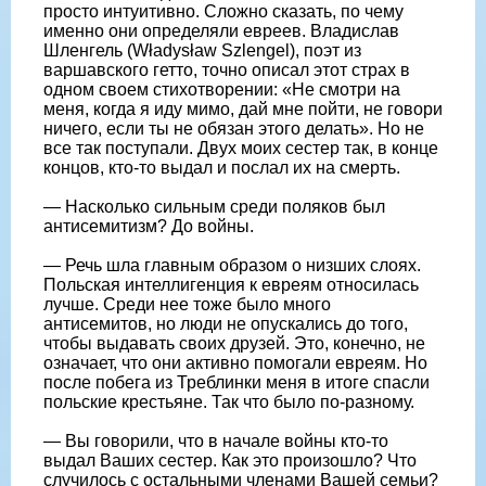
просто интуитивно. Сложно сказать, по чему
именно они определяли евреев. Владислав
Шленгель (Władysław Szlengel), поэт из
варшавского гетто, точно описал этот страх в
одном своем стихотворении: «Не смотри на
меня, когда я иду мимо, дай мне пойти, не говори
ничего, если ты не обязан этого делать». Но не
все так поступали. Двух моих сестер так, в конце
концов, кто-то выдал и послал их на смерть.
— Насколько сильным среди поляков был
антисемитизм? До войны.
— Речь шла главным образом о низших слоях.
Польская интеллигенция к евреям относилась
лучше. Среди нее тоже было много
антисемитов, но люди не опускались до того,
чтобы выдавать своих друзей. Это, конечно, не
означает, что они активно помогали евреям. Но
после побега из Треблинки меня в итоге спасли
польские крестьяне. Так что было по-разному.
— Вы говорили, что в начале войны кто-то
выдал Ваших сестер. Как это произошло? Что
случилось с остальными членами Вашей семьи?