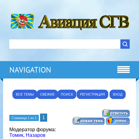
NAVIGATION
ВСЕ ТЕМЫ
СВЕЖИЕ
ПОИСК
РЕГИСТРАЦИЯ
ВХОД
1
Страница
1
из
1
Модератор форума:
Томик
,
Назаров