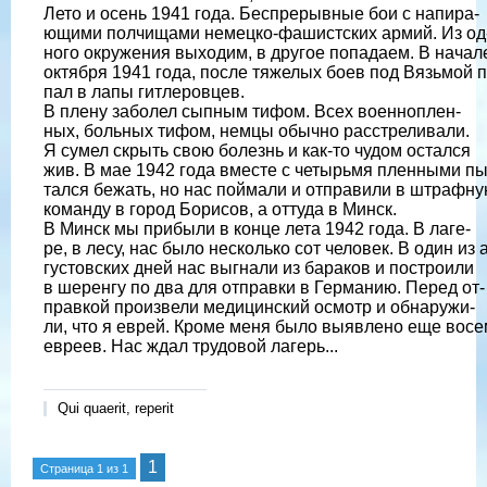
Лето и осень 1941 года. Беспрерывные бои с напира-
ющими полчищами немецко-фашистских армий. Из од
ного окружения выходим, в другое попадаем. В начал
октября 1941 года, после тяжелых боев под Вязьмой п
пал в лапы гитлеровцев.
В плену заболел сыпным тифом. Всех военноплен-
ных, больных тифом, немцы обычно расстреливали.
Я сумел скрыть свою болезнь и как-то чудом остался
жив. В мае 1942 года вместе с четырьмя пленными пы
тался бежать, но нас поймали и отправили в штрафн
команду в город Борисов, а оттуда в Минск.
В Минск мы прибыли в конце лета 1942 года. В лаге-
ре, в лесу, нас было несколько сот человек. В один из 
густовских дней нас выгнали из бараков и построили
в шеренгу по два для отправки в Германию. Перед от-
правкой произвели медицинский осмотр и обнаружи-
ли, что я еврей. Кроме меня было выявлено еще восе
евреев. Нас ждал трудовой лагерь...
Qui quaerit, reperit
1
Страница
1
из
1