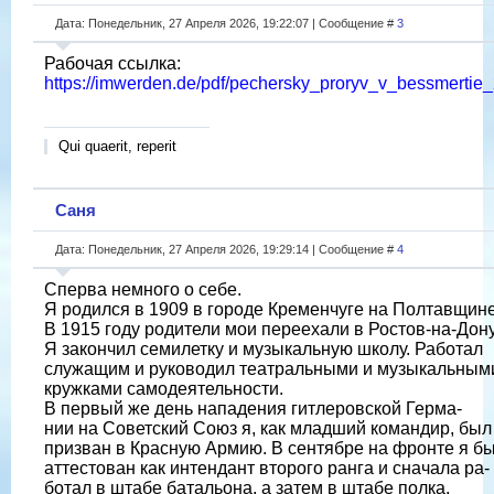
Дата: Понедельник, 27 Апреля 2026, 19:22:07 | Сообщение #
3
Рабочая ссылка:
https://imwerden.de/pdf/pechersky_proryv_v_bessmertie
Qui quaerit, reperit
Саня
Дата: Понедельник, 27 Апреля 2026, 19:29:14 | Сообщение #
4
Сперва немного о себе.
Я родился в 1909 в городе Кременчуге на Полтавщине
В 1915 году родители мои переехали в Ростов-на-Дону
Я закончил семилетку и музыкальную школу. Работал
служащим и руководил театральными и музыкальным
кружками самодеятельности.
В первый же день нападения гитлеровской Герма-
нии на Советский Союз я, как младший командир, был
призван в Красную Армию. В сентябре на фронте я б
аттестован как интендант второго ранга и сначала ра-
ботал в штабе батальона, а затем в штабе полка.