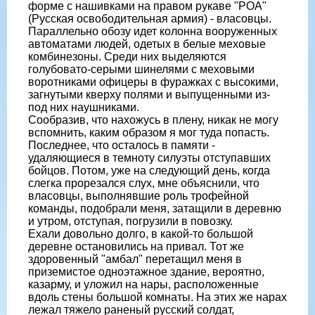
форме с нашивками на правом рукаве "РОА"
(Русская освободительная армия) - власовцы.
Параллельно обозу идет колонна вооруженных
автоматами людей, одетых в белые меховые
комбинезоны. Среди них выделяются
голубовато-серыми шинелями с меховыми
воротниками офицеры в фуражках с высокими,
загнутыми кверху полями и выпущенными из-
под них наушниками.
Сообразив, что нахожусь в плену, никак не могу
вспомнить, каким образом я мог туда попасть.
Последнее, что осталось в памяти -
удаляющиеся в темноту силуэты отступавших
бойцов. Потом, уже на следующий день, когда
слегка прорезался слух, мне объяснили, что
власовцы, выполнявшие роль трофейной
команды, подобрали меня, затащили в деревню
и утром, отступая, погрузили в повозку.
Ехали довольно долго, в какой-то большой
деревне остановились на привал. Тот же
здоровенный "амбал" перетащил меня в
приземистое одноэтажное здание, вероятно,
казарму, и уложил на нары, расположенные
вдоль стены большой комнаты. На этих же нарах
лежал тяжело раненый русский солдат,