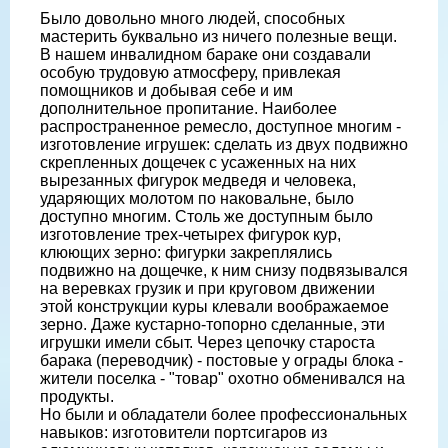
Было довольно много людей, способных
мастерить буквально из ничего полезные вещи.
В нашем инвалидном бараке они создавали
особую трудовую атмосферу, привлекая
помощников и добывая себе и им
дополнительное пропитание. Наиболее
распространенное ремесло, доступное многим -
изготовление игрушек: сделать из двух подвижно
скрепленных дощечек с усаженных на них
вырезанных фигурок медведя и человека,
ударяющих молотом по наковальне, было
доступно многим. Столь же доступным было
изготовление трех-четырех фигурок кур,
клюющих зерно: фигурки закреплялись
подвижно на дощечке, к ним снизу подвязывался
на веревках грузик и при круговом движении
этой конструкции куры клевали воображаемое
зерно. Даже кустарно-топорно сделанные, эти
игрушки имели сбыт. Через цепочку староста
барака (переводчик) - постовые у ограды блока -
жители поселка - "товар" охотно обменивался на
продукты.
Но были и обладатели более профессиональных
навыков: изготовители портсигаров из