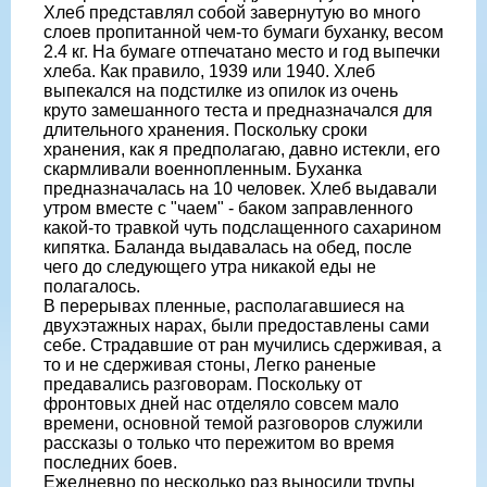
Хлеб представлял собой завернутую во много
слоев пропитанной чем-то бумаги буханку, весом
2.4 кг. На бумаге отпечатано место и год выпечки
хлеба. Как правило, 1939 или 1940. Хлеб
выпекался на подстилке из опилок из очень
круто замешанного теста и предназначался для
длительного хранения. Поскольку сроки
хранения, как я предполагаю, давно истекли, его
скармливали военнопленным. Буханка
предназначалась на 10 человек. Хлеб выдавали
утром вместе с "чаем" - баком заправленного
какой-то травкой чуть подслащенного сахарином
кипятка. Баланда выдавалась на обед, после
чего до следующего утра никакой еды не
полагалось.
В перерывах пленные, располагавшиеся на
двухэтажных нарах, были предоставлены сами
себе. Страдавшие от ран мучились сдерживая, а
то и не сдерживая стоны, Легко раненые
предавались разговорам. Поскольку от
фронтовых дней нас отделяло совсем мало
времени, основной темой разговоров служили
рассказы о только что пережитом во время
последних боев.
Ежедневно по несколько раз выносили трупы