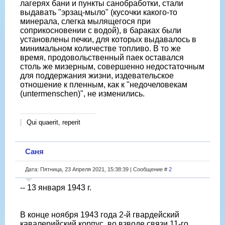
лагерях бани и пункты санобработки, стали
выдавать "эрзац-мыло" (кусочки какого-то
минерала, слегка мылящегося при
соприкосновении с водой), в бараках были
установлены печки, для которых выдавалось в
минимальном количестве топливо. В то же
время, продовольственный паек оставался
столь же мизерным, совершенно недостаточным
для поддержания жизни, издевательское
отношение к пленным, как к "недочеловекам
(untermenschen)", не изменились.
Qui quaerit, reperit
Саня
Дата: Пятница, 23 Апреля 2021, 15:38:39 | Сообщение #
2
-- 13 января 1943 г.
В конце ноября 1943 года 2-й гвардейский
кавалерийский корпус, во взводе связи 11-го