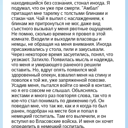
находившийся без сознания, стонал иногда. Я
подумал, что он уже при смерти. "Амбал"
притащил мне тарелку с толстыми блинами и
стакан чая. Чай я выпил с наслаждением, к
блинам же притронуться не мог, даже вид
съестного вызывал у меня рвотные ощущения.
Не помню, сколько времени я провел в этой
комнате. Входили и выходили власовцы и
немцы, не обращая на меня внимания. Иногда
присаживались у стола, пили и закусывали.
Через некоторое время засуетились, понял, что
уезжают. Затихло. Появилась мысль и надежда,
что меня и умирающего раненого решили
оставить. Но, вдруг опять появился мой
здоровенный опекун, взвалил меня на спину и
поволок к той же, уже запряженной повозке.
Усадив меня, пытался войти со мной в контакт,
но я его совсем не cлышал. Объясняясь
жестами и много раз повторяя слова, так что я
кое-что стал понимать по движению губ. Он
поведал мне, что так же, как и я когда-то был
ранен, подобран на месте боя и попал в
немецкий госпиталь. Там его вылечили, и он
вступил во Власовские войска. И меня он хочет
определить в немецкий госпиталь.