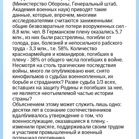
(Министерство Обороны, Генеральный штаб,
Академия военных наук) приводят такие
данные, которые, впрочем, многими
исследователями считаются заниженными:
общие безвозвратные потери вооруженных сил -
8,8 млн. чел. В Германском плену оказались 5,7
млн., из них были расстреляны, погибли от
голода, ран, болезней и непосильного рабского
труда - 3,3 млн., т.е. 58%. Количество
красноармейцев и командиров, погибших в
плену - 38% от общего числа погибших в войне.
Несмотря на столь трагические последствия
войны, много ли опубликовано книг, снято
кинофильмов о судьбах военнопленных, их
борьбе и страданиях? Разве судьба 1/3 всех,
вставших на защиту Родины и погибших за нее,
не является неотъемлемой частью истории
страны?
Объяснением этому может служить лишь одно:
десятки лет в сознание соотечественников
вдалбливалось утверждение о том, что
военнослужащие, оказавшиеся в плену, -
изменили присяге, поддерживали своим трудом
и участием промышленный и военный
потенциал противника.