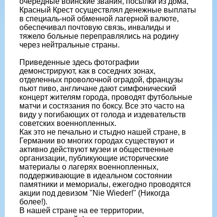
очередные воинские звания, посылки из дома,
Красный Крест осуществлял денежные выплаты
в специаль-ной обменной лагерной валюте,
обеспечивал почтовую связь, инвалиды и
тяжело больные переправлялись на родину
через нейтральные страны.
Приведенные здесь фотографии
демонстрируют, как в соседних зонах,
отделенных проволочной оградой, французы
пьют пиво, англичане дают симфонический
концерт жителям города, проводят футбольные
матчи и состязания по боксу. Все это часто на
виду у погибающих от голода и издевательств
советских военнопленных.
Как это не печально и стыдно нашей стране, в
Германии во многих городах существуют и
активно действуют музеи и общественные
организации, публикующие исторические
материалы о лагерях военнопленных,
поддерживающие в идеальном состоянии
памятники и мемориалы, ежегодно проводятся
акции под девизом "Nie Wieder!" (Никогда
более!).
В нашей стране на ее территории,