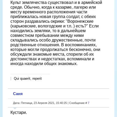
Культ землячества существовал и в армейской
среде. Обычно, когда к казарме, лагерю или
месту временного расположения части
приближалась новая группа солдат, с обеих
сторон раздавались окрики: "Воронежские
(харьковские, вологодские и т.п. ) есть?" Если
находились земляки, то в дальнейшем
совместном пребывании между ними
складывались особо дружественные, почти
родственные отношения. В воспоминаниях,
которые могли продолжаться бесконечно, они
обсуждали знакомые места, спорили об их
достоинствах и недостатках, вспоминали и
иногда находили общих знакомых.
Qui quaerit, reperit
Саня
Дата: Пятница, 23 Апреля 2021, 15:40:25 | Сообщение #
7
Кустари.