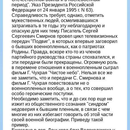
период". Указ Президента Российской
Федерации от 24 января 1995 г. N 63).
Справедливость требует, однако, отметить
мужественных людей, осмеливавшихся
затрагивать в те годы эту неблагодарную и
опасную для них тему. Писатель Сергей
Сергеевич Смирнов провел цикл телевизионных
передач "Подвиг", в которых впервые заговорил
о бывших военнопленных, как о патриотах
Родины. Правда, вскоре кто-то из членов
партийного руководства страны спохватился, и
эти передачи были прекращены. Огромную роль
в перемене отношения к военнопленным сыграл
фильм Г. Чухрая "Чистое небо". Нельзя все же
не заметить, что и передачи С. Смирнова и
фильм Г. Чухрая повествовали не о
военнопленных вообще, а о тех, кто совершил
особо героические поступки.
Необходимо заметить, что и до сих пор еще не
изжит из общественного сознания "синдром"
недоверия к бывшим пленным, в связи с чем
многие из них избегают говорить об этой части
своей военной биографии. Приведу такой
пример.