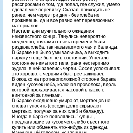
расспросами о том, где попал, где служил, умело
сделал мне перевязку. Сказал: приходить не
ранее, чем через три дня - без хлеба не
проживешь, да и все равно нет перевязочных
материалов.
Настали дни мучительного ожидания
неизвестного конца. Тянулись невероятно
медленно, точками отсчета времени были
раздача хлеба, так называемого чая и баланды.
В бараке не было умывальника, а выходить
наружу я еще был не в состоянии. Угнетало
состояние немытого тела, рана нестерпимо
зудела: в ней завелись черви. Сосед успокаивал:
это хорошо, с червями быстрее заживает.
В окошко на противоположной стороне барака
виден кусочек неба, колючая проволока, вдоль
которой прохаживается часовой в каске с
винтовкой за плечами.
В бараке ежедневно умирают, мертвецов не
спешат уносить (соседи долго скрывают
мертвых, получая за них хлеб и баланду).
Иногда в бараке появлялись "купцы",
предлагавшие за кусок чего-либо съестного
купить или обменять что-нибудь из одежды.
Измученный голодом, усиленным