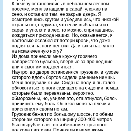
К вечеру остановились в небольшом лесном
поселке, меня затащили в сарай, уложив на
сено, и оставили там, не закрыв дверь. Я,
осмотревшись кругом и убедившись, что никакой
охраны нет, подумал, что если выбраться из
сарая и уползти в лес, то можно, спрятавшись,
дождаться прихода наших. Но, оказывается, я
настолько ослабел от потери крови, что даже
подняться на ноги нет сил. Да и как я наступлю
на искалеченную ногу?
Из дома принесли мне кружку горячего
наваристого бульона, впервые за прошедшие
дни я смог им подкрепиться.
Наутро, во дворе остановился грузовик, в кузове
которого вдоль бортов сидели раненые немцы.
Меня погрузили к ним. Сидя на полу, я пытался
облокотиться о ноги сидящего на сидении немца,
которые были перевязаны, вероятно,
обморожены, но, увидев это, отшатнулся, боясь
причинить ему боль. Он взял меня за плечи и
прислонил к своим ногам.
Грузовик бежал по большому шоссе, по обеим
сторонам которого на ширину 300-400 метров
был вырублен лес во избежание скрытного
подхода партизан. Приехали к немецкому