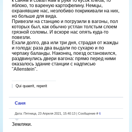
к саням и совал нам в руки то кусок хлеба, то
яблоко, то вареную картофелину. Немцы,
охранявшие нас, незлобиво покрикивали на них,
но больше для вида.
Привезли на станцию и погрузили в вагоны, пол
которых был, как обычно устлан толстым слоем
грязной соломы. И вскоре нас опять куда-то
повезли.
Ехали долго, два или три дня, страдая от жажды
и голода: раза два выдали по сухарю и по
черпаку баланды. Наконец, поезд остановился,
раздвинулись двери вагона: прямо перед ними
оказалось здание станции с надписью
"Allenstein".
Qui quaerit, reperit
Саня
Дата: Пятница, 23 Апреля 2021, 15:40:13 | Сообщение #
6
Земляки.