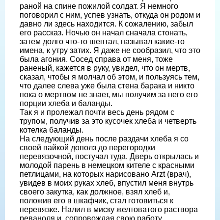
раной на спине пожилой солдат. Я немного
поговорил с ним, успев узнать, откуда он родом и
давно ли здесь находится. К сожалению, забыл
его рассказ. Ночью он начал сначала стонать,
затем долго что-то шептал, называл какие-то
имена, к утру затих. Я даже не сообразил, что это
была агония. Сосед справа от меня, тоже
раненый, кажется в руку, увидел, что он мертв,
сказал, чтобы я молчал об этом, и пользуясь тем,
что далее слева уже была стена барака и никто
пока о мертвом не знает, мы получим за него его
порции хлеба и баланды.
Так я и пролежал почти весь день рядом с
трупом, получив за это кусочек хлеба и четверть
котелка баланды.
На следующий день после раздачи хлеба я со
своей пайкой дополз до перегородки
перевязочной, постучал туда. Дверь открылась и
молодой парень в немецком кителе с красными
петлицами, на которых нарисовано Arzt (врач),
увидев в моих руках хлеб, впустил меня внутрь
своего закутка, как должное, взял хлеб и,
положив его в шкафчик, стал готовиться к
перевязке. Налил в миску желтоватого раствора
реваноля и, сопровождая свою работу