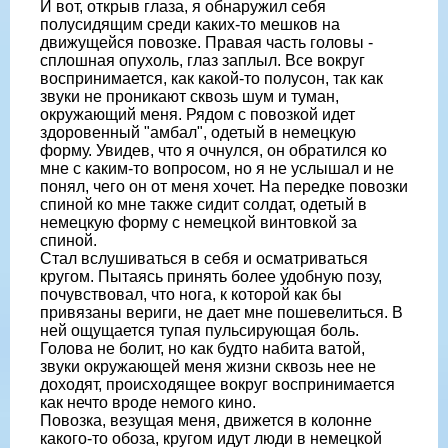
И вот, открыв глаза, я обнаружил себя
полусидящим среди каких-то мешков на
движущейся повозке. Правая часть головы -
сплошная опухоль, глаз заплыл. Все вокруг
воспринимается, как какой-то полусон, так как
звуки не проникают сквозь шум и туман,
окружающий меня. Рядом с повозкой идет
здоровенный "амбал", одетый в немецкую
форму. Увидев, что я очнулся, он обратился ко
мне с каким-то вопросом, но я не услышал и не
понял, чего он от меня хочет. На передке повозки
спиной ко мне также сидит солдат, одетый в
немецкую форму с немецкой винтовкой за
спиной.
Стал вслушиваться в себя и осматриваться
кругом. Пытаясь принять более удобную позу,
почувствовал, что нога, к которой как бы
привязаны вериги, не дает мне пошевелиться. В
ней ощущается тупая пульсирующая боль.
Голова не болит, но как будто набита ватой,
звуки окружающей меня жизни сквозь нее не
доходят, происходящее вокруг воспринимается
как нечто вроде немого кино.
Повозка, везущая меня, движется в колонне
какого-то обоза, кругом идут люди в немецкой