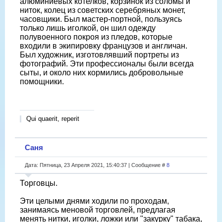
алюминиевых котелков, корзинок из соломы и
ниток, колец из советских серебряных монет,
часовщики. Был мастер-портной, пользуясь
только лишь иголкой, он шил одежду
полувоенного покроя из пледов, которые
входили в экипировку французов и англичан.
Был художник, изготовлявший портреты из
фотографий. Эти профессионалы были всегда
сыты, и около них кормились добровольные
помощники.
Qui quaerit, reperit
Саня
Дата: Пятница, 23 Апреля 2021, 15:40:37 | Сообщение #
8
Торговцы.
Эти целыми днями ходили по проходам,
занимаясь меновой торговлей, предлагая
менять нитки, иголки, ложки или "закурку" табака,