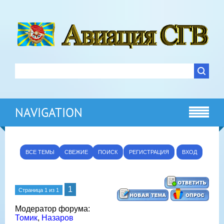
NAVIGATION
ВСЕ ТЕМЫ
СВЕЖИЕ
ПОИСК
РЕГИСТРАЦИЯ
ВХОД
1
Страница
1
из
1
Модератор форума:
Томик
,
Назаров