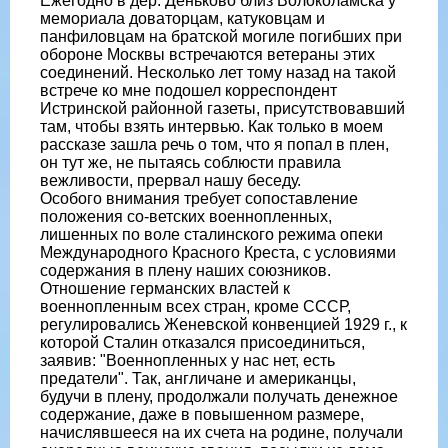
Ежегодно в дер. Деньково близ Волоколамска у
мемориала доваторцам, катуковцам и
панфиловцам на братской могиле погибших при
обороне Москвы встречаются ветераны этих
соединений. Несколько лет тому назад на такой
встрече ко мне подошел корреспондент
Истринской районной газеты, присутствовавший
там, чтобы взять интервью. Как только в моем
рассказе зашла речь о том, что я попал в плен,
он тут же, не пытаясь соблюсти правила
вежливости, прервал нашу беседу.
Особого внимания требует сопоставление
положения со-ветских военнопленных,
лишенных по воле сталинского режима опеки
Международного Красного Креста, с условиями
содержания в плену наших союзников.
Отношение германских властей к
военнопленным всех стран, кроме СССР,
регулировались Женевской конвенцией 1929 г., к
которой Сталин отказался присоединиться,
заявив: "Военнопленных у нас нет, есть
предатели". Так, англичане и американцы,
будучи в плену, продолжали получать денежное
содержание, даже в повышенном размере,
начислявшееся на их счета на родине, получали