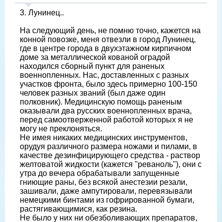
3. Лунинец..
На следующий день, не помню точно, кажется на
конной повозке, меня отвезли в город Лунинец,
где в центре города в двухэтажном кирпичном
доме за металлической кованой оградой
находился сборный пункт для раненых
военнопленных. Нас, доставленных с разных
участков фронта, было здесь примерно 100-150
человек разных званий (был даже один
полковник). Медицинскую помощь раненым
оказывали два русских военнопленных врача,
перед самоотверженной работой которых я не
могу не преклоняться.
Не имея никаких медицинских инструментов,
орудуя различного размера ножами и пилами, в
качестве дезинфицирующего средства - раствор
желтоватой жидкости (кажется "реваноль"), они с
утра до вечера обрабатывали запущенные
гниющие раны, без всякой анестезии резали,
зашивали, даже ампутировали, перевязывали
немецкими бинтами из гофрированной бумаги,
растягивающимися, как резина.
Не было у них ни обезболивающих препаратов,