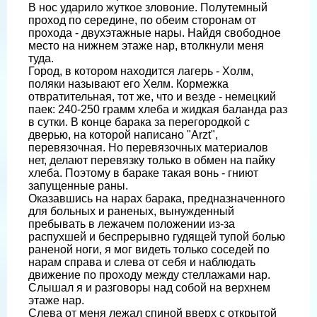
В нос ударило жуткое зловоние. Полутемный
проход по середине, по обеим сторонам от
прохода - двухэтажные нары. Найдя свободное
место на нижнем этаже нар, втолкнули меня
туда.
Город, в котором находится лагерь - Холм,
поляки называют его Хелм. Кормежка
отвратительная, тот же, что и везде - немецкий
паек: 240-250 грамм хлеба и жидкая баланда раз
в сутки. В конце барака за перегородкой с
дверью, на которой написано "Arzt",
перевязочная. Но перевязочных материалов
нет, делают перевязку только в обмен на пайку
хлеба. Поэтому в бараке такая вонь - гниют
запущенные раны.
Оказавшись на нарах барака, предназначенного
для больных и раненых, вынужденный
пребывать в лежачем положении из-за
распухшей и беспрерывно гудящей тупой болью
раненой ноги, я мог видеть только соседей по
нарам справа и слева от себя и наблюдать
движение по проходу между стеллажами нар.
Слышал я и разговоры над собой на верхнем
этаже нар.
Слева от меня лежал спиной вверх с открытой