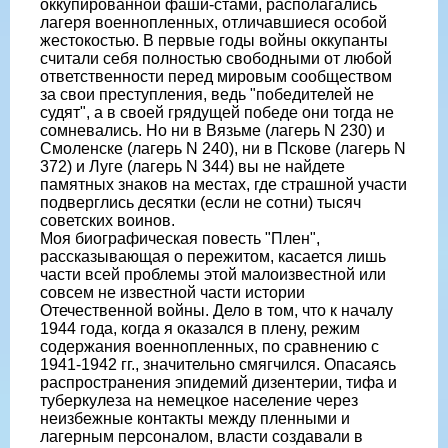
оккупированной фаши-стами, располагались
лагеря военнопленных, отличавшиеся особой
жестокостью. В первые годы войны оккупанты
считали себя полностью свободными от любой
ответственности перед мировым сообществом
за свои преступления, ведь "победителей не
судят", а в своей грядущей победе они тогда не
сомневались. Но ни в Вязьме (лагерь N 230) и
Смоленске (лагерь N 240), ни в Пскове (лагерь N
372) и Луге (лагерь N 344) вы не найдете
памятных знаков на местах, где страшной участи
подверглись десятки (если не сотни) тысяч
советских воинов.
Моя биографическая повесть "Плен",
рассказывающая о пережитом, касается лишь
части всей проблемы этой малоизвестной или
совсем не известной части истории
Отечественной войны. Дело в том, что к началу
1944 года, когда я оказался в плену, режим
содержания военнопленных, по сравнению с
1941-1942 гг., значительно смягчился. Опасаясь
распространения эпидемий дизентерии, тифа и
туберкулеза на немецкое население через
неизбежные контакты между пленными и
лагерным персоналом, власти создавали в