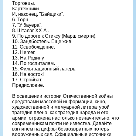
Торговцы.
Картежники.
И, наконец, "Байщики".
6. Торн.
7. "У бауера".
8. Шталаг ХХ-А .
9. По дороге к Стиксу (Марш смерти).
10. Зандбостель. Еще жив!
11. Освобождение.
12. Hemer.
13. На Родину.
14. По госпиталям.
15. Фильтрационный лагерь.
16. На восток!
17. Стройбат.
Предисловие.
В освещении истории Отечественной войны
средствами массовой информации, кино,
художественной и мемуарной литературой
трагедия плена, как трагедия народа и его
армии, отражена настолько незначительно, что
современникам почти не известна. Давайте
взглянем на цифры безвозвратных потерь
вооруженных сил. Официальные источники