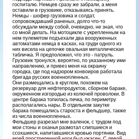
госпиталю. Немцев сразу же забрали, а меня
оставили в грузовике, отказываясь принять.
Немцы - шофер грузовика и солдат,
сопровождавший раненых, долго что-то
обсуждали между собой, очевидно, не зная, что
со мной делать. На мотоцикле с укрепленным на
нем пулеметом подъехали два вооруженных
автоматами немца в касках, на груди одного из
них висела на цепочке овальная металлическая
табличка. Я предположил, что это - патруль.
Грузовик тронулся, вероятно, по указанному ими
направлению, и привез меня на окраину
городка, где под надзором конвоиров работала
бригада русских военнопленных.
Они размещались в круглом, похожем на
резервуар для нефтепродуктов, сборном бараке,
окруженном изгородью из колючей проволоки. В
центре барака топилась печка, по периметру
располагались нары. В отдельном закутке
барака помещались староста и фельдшер, также
из числа военнопленных.
Фельдшер разрезал мне валенок, с трудом под
мои стоны и оханья размотал слипшиеся и
ссохшиеся, напитавшиеся кровью портянки. Вид
моей простреленной ноги был ужасен. С левой