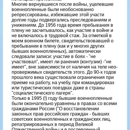
Многие вернувшиеся после войны, уцелевшие
военнопленные были необоснованно
репрессированы, избежавшие этой участи
долгие годы подвергались преследованиям и
унижениям. До 1956 года время пребывания в
плену не засчитывалось, как участие в войне и
не включалось в трудовой стаж. За отметкой в
моем военном билете, свидетельствовавшей о
пребывании в плену (как и у многих других
бывших военнопленных), автоматически
следовали записи: участие в боях - "не
участвовал", имеет ли ранения (контузии) -"не
имеет", вне зависимости от наличия на теле нео-
провержимых свидетельств этого. До 90-х годов
прошлого века существовали ограничения при
приеме на работу, на учебу, при командировках
или туристических поездках даже в страны
"социалистического лагеря".
Только в 1995 (!) году бывшие военнопленные
были окончательно уравнены в правах со всеми
гражданами России ("О восстановлении
законных прав российских граждан - бывших
советских военнопленных и гражданских лиц,
репатриированных в период Великой
Отечественной войны и в послевоенный