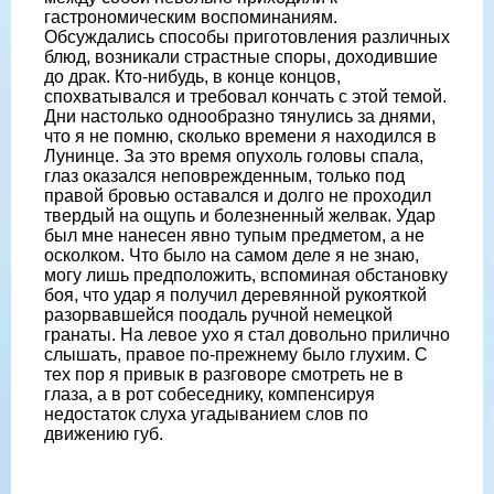
гастрономическим воспоминаниям.
Обсуждались способы приготовления различных
блюд, возникали страстные споры, доходившие
до драк. Кто-нибудь, в конце концов,
спохватывался и требовал кончать с этой темой.
Дни настолько однообразно тянулись за днями,
что я не помню, сколько времени я находился в
Лунинце. За это время опухоль головы спала,
глаз оказался неповрежденным, только под
правой бровью оставался и долго не проходил
твердый на ощупь и болезненный желвак. Удар
был мне нанесен явно тупым предметом, а не
осколком. Что было на самом деле я не знаю,
могу лишь предположить, вспоминая обстановку
боя, что удар я получил деревянной рукояткой
разорвавшейся поодаль ручной немецкой
гранаты. На левое ухо я стал довольно прилично
слышать, правое по-прежнему было глухим. С
тех пор я привык в разговоре смотреть не в
глаза, а в рот собеседнику, компенсируя
недостаток слуха угадыванием слов по
движению губ.