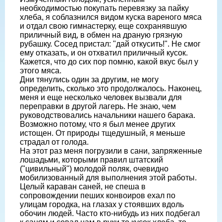
необходимостью покупать перевязку за пайку
хлеба, я соблазнился видом куска вареного мяса
и отдал свою гимнастерку, еще сохранявшую
приличный вид, в обмен на драную грязную
рубашку. Сосед пристал: "дай откусить!". Не смог
ему отказать, и он отхватил приличный кусок.
Кажется, что до сих пор помню, какой вкус был у
этого мяса.
Дни тянулись один за другим, не могу
определить, сколько это продолжалось. Наконец,
меня и еще несколько человек вызвали для
переправки в другой лагерь. Не знаю, чем
руководствовались начальники нашего барака.
Возможно потому, что я был менее других
истощен. От природы тщедушный, я меньше
страдал от голода.
На этот раз меня погрузили в сани, запряженные
лошадьми, которыми правил штатский
("цивильный") молодой поляк, очевидно
мобилизованный для выполнения этой работы.
Целый караван саней, не спеша в
сопровождении пеших конвоиров ехал по
улицам городка, на глазах у стоявших вдоль
обочин людей. Часто кто-нибудь из них подбегал