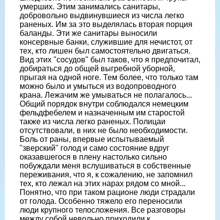
умерших. Этим занимались санитары,
добровольно выдвинувшиеся из числа легко
раненых. Им за это выделялась вторая порция
баланды. Эти же санитары выносили
консервные банки, служившие для нечистот, от
тех, кто лишен был самостоятельно двигаться.
Вид этих "сосудов" был таков, что я предпочитал,
добираться до общей выгребной уборной,
прыгая на одной ноге. Тем более, что только там
можно было и умыться из водопроводного
крана. Лежачим же умываться не полагалось...
Общий порядок внутри соблюдался немецким
фельдфебелем и назначенным им старостой
также из числа легко раненых. Полицаи
отсутствовали, в них не было необходимости.
Боль от раны, впервые испытываемый
"зверский" голод и само состояние вдруг
оказавшегося в плену настолько сильно
побуждали меня вслушиваться в собственные
переживания, что я, к сожалению, не запомнил
тех, кто лежал на этих нарах рядом со мной...
Понятно, что при таком рационе люди страдали
от голода. Особенно тяжело его переносили
люди крупного телосложения. Все разговоры
между собой невольно приходили к