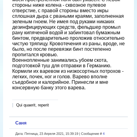
стороны ниже колена - сквозное пулевое
отверстие, с правой стороны вместо икры
сплошная дыра с рваными краями, заполненная
зеленым гноем. Не имея под руками никаких
дезинфицирующих средств, фельдшер промыл
рану кипяченой водой и забинтовал бумажным
бинтом, предварительно проложив относительно
чистую тряпицу. Кровотечения из раны, вроде, не
было, но после перевязки бинт постепенно
пропитался кровью.
Военнопленные занимались убоем скота,
подготовкой туш для отправки в Германию.
Кормили их варевом из низкосортных потрохов -
легких, почек, ног и голов. Варево вполне
съедобное и калорийное. Принесли и мне
консервную банку этого варева.
Qui quaerit, reperit
Саня
Дата: Пятница, 23 Апреля 2021, 15:39:19 | Сообщение #
4