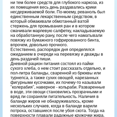
ни тем более средств для глубокого наркоза, из
их помещения весь день раздавались крики
несдерживаемой боли. По-моему, реваноль был
единственным лекарственным средством, в
который обмакивали обмотанный ватой
стержень для промывания ран и в котором
смачивали марлевую салфетку, накладываемую
на обработанную рану, после чего наматывали
повязку из бумажного гофрированного бинта,
впрочем, довольно прочного.
Естественно, распорядок дня определялся
ожиданием в очереди на перевязку и дважды в
день раздачей пиши.
Дневной рацион питания состоял из пайки
сухого хлеба, о нем стоит рассказать отдельно, и
пол-литра баланды, сваренной из брюквы или
турнепса, а также сухих овощей, нарезанных
фигурными кусочками, их почему-то называли
"колерабия", наверное - кольраби. Разваренные
в воде, эти овощи становились прозрачными и
вряд ли сохраняли питательность. Наличия в
баланде жиров не обнаруживалось, кроме
нескольких случаев, когда в баланде варили
потроха, оставшиеся после убоя скота. Тогда на
поверхности плавали радужные кружочки жира.