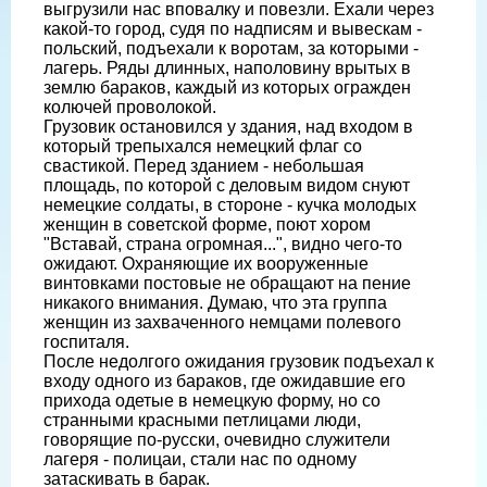
выгрузили нас вповалку и повезли. Ехали через
какой-то город, судя по надписям и вывескам -
польский, подъехали к воротам, за которыми -
лагерь. Ряды длинных, наполовину врытых в
землю бараков, каждый из которых огражден
колючей проволокой.
Грузовик остановился у здания, над входом в
который трепыхался немецкий флаг со
свастикой. Перед зданием - небольшая
площадь, по которой с деловым видом снуют
немецкие солдаты, в стороне - кучка молодых
женщин в советской форме, поют хором
"Вставай, страна огромная...", видно чего-то
ожидают. Охраняющие их вооруженные
винтовками постовые не обращают на пение
никакого внимания. Думаю, что эта группа
женщин из захваченного немцами полевого
госпиталя.
После недолгого ожидания грузовик подъехал к
входу одного из бараков, где ожидавшие его
прихода одетые в немецкую форму, но со
странными красными петлицами люди,
говорящие по-русски, очевидно служители
лагеря - полицаи, стали нас по одному
затаскивать в барак.