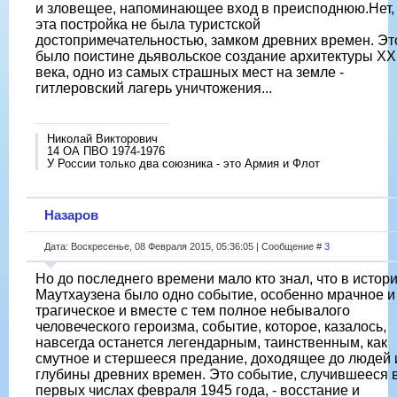
и зловещее, напоминающее вход в преисподнюю.Нет,
эта постройка не была туристской
достопримечательностью, замком древних времен. Эт
было поистине дьявольское создание архитектуры XX
века, одно из самых страшных мест на земле -
гитлеровский лагерь уничтожения...
Николай Викторович
14 ОА ПВО 1974-1976
У России только два союзника - это Армия и Флот
Назаров
Дата: Воскресенье, 08 Февраля 2015, 05:36:05 | Сообщение #
3
Но до последнего времени мало кто знал, что в истор
Маутхаузена было одно событие, особенно мрачное и
трагическое и вместе с тем полное небывалого
человеческого героизма, событие, которое, казалось,
навсегда останется легендарным, таинственным, как
смутное и стершееся предание, доходящее до людей 
глубины древних времен. Это событие, случившееся 
первых числах февраля 1945 года, - восстание и