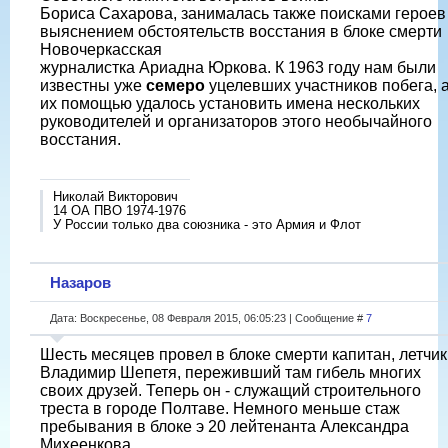
Бориса Сахарова, занималась также поисками героев
выяснением обстоятельств восстания в блоке смерти
Новочеркасская
журналистка Ариадна Юркова. К 1963 году нам были
известны уже
семеро
уцелевших участников побега, а
их помощью удалось установить имена нескольких
руководителей и организаторов этого необычайного
восстания.
Николай Викторович
14 ОА ПВО 1974-1976
У России только два союзника - это Армия и Флот
Назаров
Дата: Воскресенье, 08 Февраля 2015, 06:05:23 | Сообщение #
7
Шесть месяцев провел в блоке смерти капитан, летчик
Владимир Шепетя, переживший там гибель многих
своих друзей. Теперь он - служащий строительного
треста в городе Полтаве. Немного меньше стаж
пребывания в блоке э 20 лейтенанта Александра
Михеенкова,