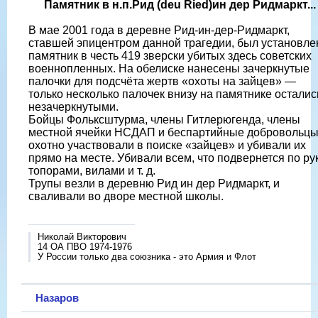
Памятник в н.п.Рид (deu Ried)ин дер Ридмаркт...
В мае 2001 года в деревне Рид-ин-дер-Ридмаркт,
ставшей эпицентром данной трагедии, был установле
памятник в честь 419 зверски убитых здесь советских
военнопленных. На обелиске нанесены зачеркнутые
палочки для подсчёта жертв «охоты на зайцев» —
только несколько палочек внизу на памятнике осталис
незачеркнутыми.
Бойцы Фольксштурма, члены Гитлерюгенда, члены
местной ячейки НСДАП и беспартийные добровольц
охотно участвовали в поиске «зайцев» и убивали их
прямо на месте. Убивали всем, что подвернется по рук
топорами, вилами и т. д.
Трупы везли в деревню Рид ин дер Ридмаркт, и
сваливали во дворе местной школы.
Николай Викторович
14 ОА ПВО 1974-1976
У России только два союзника - это Армия и Флот
Назаров