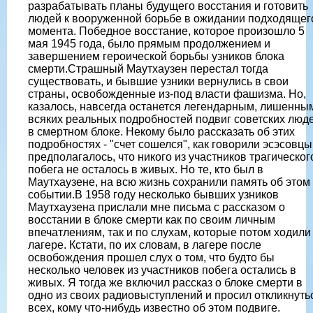
разрабатывать планы будущего восстания и готовить
людей к вооруженной борьбе в ожидании подходящег
момента. Победное восстание, которое произошло 5
мая 1945 года, было прямым продолжением и
завершением героической борьбы узников блока
смерти.Страшный Маутхаузен перестал тогда
существовать, и бывшие узники вернулись в свои
страны, освобожденные из-под власти фашизма. Но,
казалось, навсегда останется легендарным, лишенны
всяких реальных подробностей подвиг советских люд
в смертном блоке. Некому было рассказать об этих
подробностях - "счет сошелся", как говорили эсэсовцы
предполагалось, что никого из участников трагическог
побега не осталось в живых. Но те, кто был в
Маутхаузене, на всю жизнь сохранили память об этом
событии.В 1958 году несколько бывших узников
Маутхаузена прислали мне письма с рассказом о
восстании в блоке смерти как по своим личным
впечатлениям, так и по слухам, которые потом ходили
лагере. Кстати, по их словам, в лагере после
освобождения прошел слух о том, что будто бы
несколько человек из участников побега остались в
живых. Я тогда же включил рассказ о блоке смерти в
одно из своих радиовыступлений и просил откликнуть
всех, кому что-нибудь известно об этом подвиге.