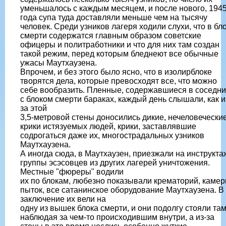
уменьшалось с каждым месяцем, и после нового, 194
года супа туда доставляли меньше чем на тысячу
человек. Среди узников лагеря ходили слухи, что в бл
смерти содержатся главным образом советские
офицеры и политработники и что для них там создан
такой режим, перед которым бледнеют все обычные
ужасы Маутхаузена.
Впрочем, и без этого было ясно, что в изолирблоке
творятся дела, которые превосходят все, что можно
себе вообразить. Пленные, содержавшиеся в соседни
с блоком смерти бараках, каждый день слышали, как и
за этой
3,5-метровой стены доносились дикие, нечеловечески
крики истязуемых людей, крики, заставлявшие
содрогаться даже их, многострадальных узников
Маутхаузена.
А иногда сюда, в Маутхаузен, приезжали на инструкта
группы эсэсовцев из других лагерей уничтожения.
Местные "фюреры" водили
их по блокам, любезно показывали крематорий, каме
пыток, все сатанинское оборудование Маутхаузена. В
заключение их вели на
одну из вышек блока смерти, и они подолгу стояли там
наблюдая за чем-то происходившим внутри, а из-за