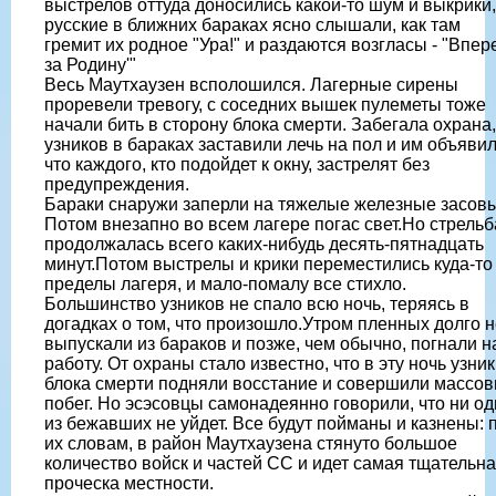
выстрелов оттуда доносились какой-то шум и выкрики,
русские в ближних бараках ясно слышали, как там
гремит их родное "Ура!" и раздаются возгласы - "Впер
за Родину'"
Весь Маутхаузен всполошился. Лагерные сирены
проревели тревогу, с соседних вышек пулеметы тоже
начали бить в сторону блока смерти. Забегала охрана,
узников в бараках заставили лечь на пол и им объявил
что каждого, кто подойдет к окну, застрелят без
предупреждения.
Бараки снаружи заперли на тяжелые железные засовы
Потом внезапно во всем лагере погас свет.Но стрельб
продолжалась всего каких-нибудь десять-пятнадцать
минут.Потом выстрелы и крики переместились куда-то
пределы лагеря, и мало-помалу все стихло.
Большинство узников не спало всю ночь, теряясь в
догадках о том, что произошло.Утром пленных долго н
выпускали из бараков и позже, чем обычно, погнали н
работу. От охраны стало известно, что в эту ночь узни
блока смерти подняли восстание и совершили массо
побег. Но эсэсовцы самонадеянно говорили, что ни од
из бежавших не уйдет. Все будут пойманы и казнены: 
их словам, в район Маутхаузена стянуто большое
количество войск и частей СС и идет самая тщательн
проческа местности.