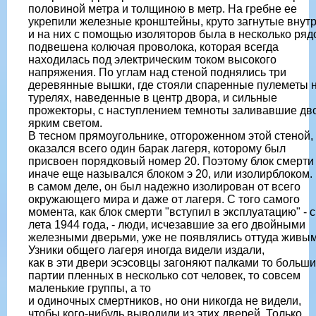
половиной метра и толщиною в метр. На гребне ее
укрепили железные кронштейны, круто загнутые внутр
и на них с помощью изоляторов была в несколько ряд
подвешена колючая проволока, которая всегда
находилась под электрическим током высокого
напряжения. По углам над стеной поднялись три
деревянные вышки, где стояли спаренные пулеметы 
турелях, наведенные в центр двора, и сильные
прожекторы, с наступлением темноты заливавшие дв
ярким светом.
В тесном прямоугольнике, отгороженном этой стеной,
оказался всего один барак лагеря, которому был
присвоен порядковый номер 20. Поэтому блок смерти
иначе еще назывался блоком э 20, или изолирблоком.
в самом деле, он был надежно изолирован от всего
окружающего мира и даже от лагеря. С того самого
момента, как блок смерти "вступил в эксплуатацию" - с
лета 1944 года, - люди, исчезавшие за его двойными
железными дверьми, уже не появлялись оттуда живым
Узники общего лагеря иногда видели издали,
как в эти двери эсэсовцы загоняют палками то больш
партии пленных в несколько сот человек, то совсем
маленькие группы, а то
и одиночных смертников, но они никогда не видели,
чтобы кого-нибудь выводили из этих дверей. Только