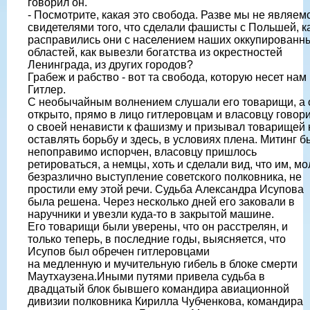
говорил он.
- Посмотрите, какая это свобода. Разве мы не являем
свидетелями того, что сделали фашисты с Польшей, к
расправились они с населением наших оккупированн
областей, как вывезли богатства из окрестностей
Ленинграда, из других городов?
Грабеж и рабство - вот та свобода, которую несет нам
Гитлер.
С необычайным волнением слушали его товарищи, а 
открыто, прямо в лицо гитлеровцам и власовцу говор
о своей ненависти к фашизму и призывал товарищей 
оставлять борьбу и здесь, в условиях плена. Митинг б
непоправимо испорчен, власовцу пришлось
ретироваться, а немцы, хоть и сделали вид, что им, мо
безразлично выступление советского полковника, не
простили ему этой речи. Судьба Александра Исупова
была решена. Через несколько дней его заковали в
наручники и увезли куда-то в закрытой машине.
Его товарищи были уверены, что он расстрелян, и
только теперь, в последние годы, выясняется, что
Исупов был обречен гитлеровцами
на медленную и мучительную гибель в блоке смерти
Маутхаузена.Иными путями привела судьба в
двадцатый блок бывшего командира авиационной
дивизии полковника Кирилла Чубченкова, командира