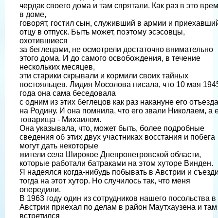
чердак своего дома и там спрятали. Как раз в это вре
в доме,
говорят, гостил сын, служивший в армии и приехавший
отцу в отпуск. Быть может, поэтому эсэсовцы,
охотившиеся
за беглецами, не осмотрели достаточно внимательно
этого дома. И до самого освобождения, в течение
нескольких месяцев,
эти старики скрывали и кормили своих тайных
постояльцев. Лидия Мосолова писала, что 10 мая 194
года она сама беседовала
с одним из этих беглецов как раз накануне его отъезд
на Родину. И она помнила, что его звали Николаем, а 
товарища - Михаилом.
Она указывала, что, может быть, более подробные
сведения об этих двух участниках восстания и побега
могут дать некоторые
жители села Широкое Днепропетровской области,
которые работали батраками на этом хуторе Винден.
Я надеялся когда-нибудь побывать в Австрии и съезд
тогда на этот хутор. Но случилось так, что меня
опередили.
В 1963 году один из сотрудников нашего посольства в
Австрии приехал по делам в район Маутхаузена и там
встретился