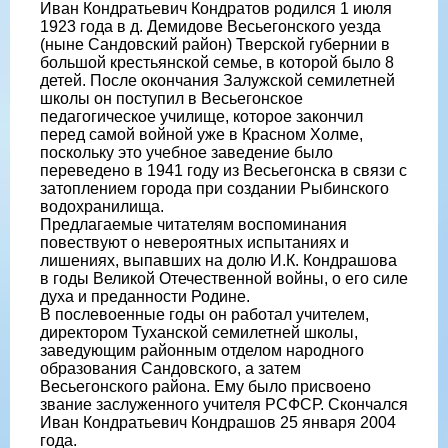
Иван Кондратьевич Кондратов родился 1 июля
1923 года в д. Демидове Весьегонского уезда
(ныне Сандовский район) Тверской губернии в
большой крестьянской семье, в которой было 8
детей. После окончания Залужской семилетней
школы он поступил в Весьегонское
педагогическое училище, которое закончил
перед самой войной уже в Красном Холме,
поскольку это учебное заведение было
переведено в 1941 году из Весьегонска в связи с
затоплением города при создании Рыбинского
водохранилища.
Предлагаемые читателям воспоминания
повествуют о невероятных испытаниях и
лишениях, выпавших на долю И.К. Кондрашова
в годы Великой Отечественной войны, о его силе
духа и преданности Родине.
В послевоенные годы он работал учителем,
директором Туханской семилетней школы,
заведующим районным отделом народного
образования Сандовского, а затем
Весьегонского района. Ему было присвоено
звание заслуженного учителя РСФСР. Скончался
Иван Кондратьевич Кондрашов 25 января 2004
года.