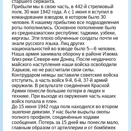
старшего сержанта.
Прибыли мы в свою часть, в 442-й стрелковый
полк, 30 мая 1942 года. А с 1 июня я вступил в
командование взводом, в котором было 30
человек. К нашему прибытию все подразделения
роты пополнились. Основное пополнение было
из среднеазиатских республик: таджики, узбеки,
киргизы. Эти плохо обученные солдаты почти не
знали русского языка. Лиц других
национальностей во взводе было 5—6 человек.
Наша армия занимала оборону в районе Изюма
близ реки Севере-кии Донец. После неудачного
майского наступления наши войска освободили
Харьков, но не рассчитали свои силы.
Контрударом немцы заставили советские войска
отступить, а часть войск 9-й, 6-й, 37-й армий
окружили. В результате соединения Красной
Армии понесли большие потери в людях и
технике. При выходе из окружения часть наших
войск попала в плен.
До 15 июня 1942 года полк находился во втором
эшелоне дивизии. У нас были вырыты окопы
полного профиля, соединённые ходами
сообщения. Потерь за 15 дней мы понесли мало,
главным образом от артиллерии и от бомбёжек