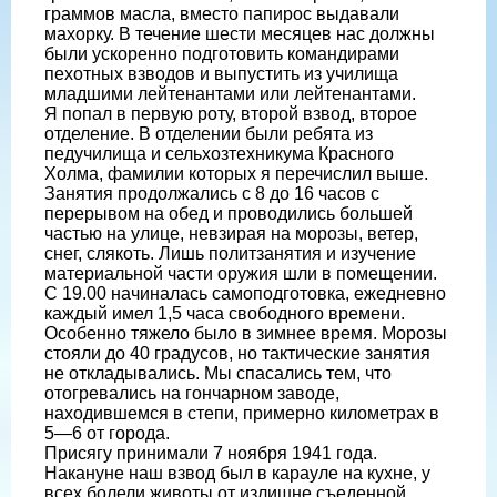
граммов масла, вместо папирос выдавали
махорку. В течение шести месяцев нас должны
были ускоренно подготовить командирами
пехотных взводов и выпустить из училища
младшими лейтенантами или лейтенантами.
Я попал в первую роту, второй взвод, второе
отделение. В отделении были ребята из
педучилища и сельхозтехникума Красного
Холма, фамилии которых я перечислил выше.
Занятия продолжались с 8 до 16 часов с
перерывом на обед и проводились большей
частью на улице, невзирая на морозы, ветер,
снег, слякоть. Лишь политзанятия и изучение
материальной части оружия шли в помещении.
С 19.00 начиналась самоподготовка, ежедневно
каждый имел 1,5 часа свободного времени.
Особенно тяжело было в зимнее время. Морозы
стояли до 40 градусов, но тактические занятия
не откладывались. Мы спасались тем, что
отогревались на гончарном заводе,
находившемся в степи, примерно километрах в
5—6 от города.
Присягу принимали 7 ноября 1941 года.
Накануне наш взвод был в карауле на кухне, у
всех болели животы от излишне съеденной