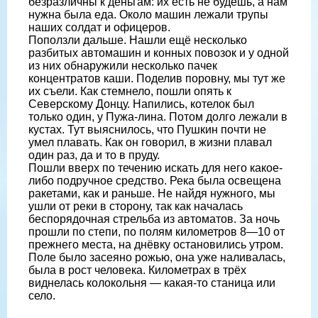
безразличны к деньгам: их есть не будешь, а нам
нужна была еда. Около машин лежали трупы
наших солдат и офицеров.
Поползли дальше. Нашли ещё несколько
разбитых автомашин и конных повозок и у одной
из них обнаружили несколько пачек
концентратов каши. Поделив поровну, мы тут же
их съели. Как стемнело, пошли опять к
Северскому Донцу. Напились, котелок был
только один, у Пужа-лина. Потом долго лежали в
кустах. Тут выяснилось, что Пушкин почти не
умел плавать. Как он говорил, в жизни плавал
один раз, да и то в пруду.
Пошли вверх по течению искать для него какое-
либо подручное средство. Река была освещена
ракетами, как и раньше. Не найдя нужного, мы
ушли от реки в сторону, так как началась
беспорядочная стрельба из автоматов. За ночь
прошли по степи, по полям километров 8—10 от
прежнего места, на днёвку остановились утром.
Поле было засеяно рожью, она уже наливалась,
была в рост человека. Километрах в трёх
виднелась колокольня — какая-то станица или
село.