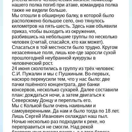
нашего полка погиб при атаке, командира полка
также не видели больше.
Мы отошли в обширную балку, в которой было
расположено большое село, оно тянулось
километров на пять-шесть. Здесь нам объявили
приказ, чтобы выходить из окружения,
разбившись на небольшие группы по несколько
человек (считай, спасайся, кто как может).
Спасаться в той местности было трудно. Кругом
незасеянные поля, лишь кое-где заросли сухой
прошлогодней неубранной кукурузы в
человеческий рост.
24 июня сколотились в группу из трёх человек:
С.И. Пужалин и мы с Пушкиным. Во-первых,
наскоро перекусили тем, что у нас было: две
пачки пшённого концентрата, две банки
консервов, несколько сухарей. Далее составили
план: дождаться ночи, а затем двигаться к
Северскому Донцу и переплыть его.
Мы с Колькой были очень наивными и
самоуверенными. Да нам и было тогда по 18 лет.
Лишь Сергей Иванович охлаждал наш пыл.
Ночью несколько раз подходили к реке, но
переправиться не смогли. Над рекой