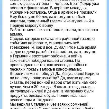
семь классов, а Лёша — четыре. Брат Фёдор уже
воевал с фашистами. В деревне молодых
мужчин не осталось. Отца в армию не призвали.
Ему было уже 60 лет, да к тому же он был
инвалид, травленный газами и контуженный в
Первую мировую войну.
Работать меня не заставляли, знали, что скоро в
армию.
Сводки, которые печатали в районной газете о
событиях на фронте, становились всё
тревожнее. Я, как и все, думал, что наша армия
за две недели разобьёт фашистов, да к тому же
в Германии восстанут рабочие, и война
закончится победой нашей страны. Но
происходило не так, как пелось до войны в
песнях и показывалось в кинофильмах.
Верили ли мы в победу? Да, безусловно! Верили
ли нашему правительству? Да, нужно прямо
сказать, перед войной народ стал жить намного
лучше, чем в 30-е годы. В колхозе выдавались
на трудодень хлеб и деньги, в магазинах были
продукты, одежда, обувь. Появились часы,
велосипеды и так далее.
Мы верили Сталину и без всяких сомнений
готовы были за Советскую власть идти в бой с