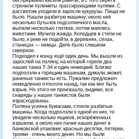
беспрерывно висели ракеты, а с того берега
строчили пулеметы трассирующими пулями. С
рассветом уходили в заросли кукурузы. Пищи не
было. Нашли разбитую машину; около неё
несколько бутылок подсолнечного масла,
выпили несколько глотков, потом маялись
животами. Мучила жажда. Колодцев в степи не
было, к реке не подойти, в деревнях, сёлах,
станицах — немцы. Дело было слишком
скверное.
Подходил к концу ещё один день. Мы вышли из
зарослей на поляну, на которой горели два
наших танка Т-34 и один немецкий. Близко
подползли к горящим машинам, думали, может,
раненые танкисты есть. Пужалин предложил
немедленно отползти назад, так как мог быть
взрыв. Но этого не произошло, видимо, все
снаряды у наших танкистов были
израсходованы.
Поляна усеяна бумагами, стояли разбитые
машины. Когда подползли к одной из них, то
увидели несколько ящиков, искорёженных
взрывом, а около них пачки наших денег в
банковской упаковке: красные десятки, пятёрки,
трояки - очень много денег. Но мы были