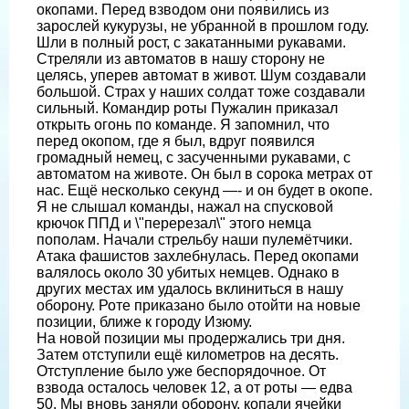
окопами. Перед взводом они появились из
зарослей кукурузы, не убранной в прошлом году.
Шли в полный рост, с закатанными рукавами.
Стреляли из автоматов в нашу сторону не
целясь, уперев автомат в живот. Шум создавали
большой. Страх у наших солдат тоже создавали
сильный. Командир роты Пужалин приказал
открыть огонь по команде. Я запомнил, что
перед окопом, где я был, вдруг появился
громадный немец, с засученными рукавами, с
автоматом на животе. Он был в сорока метрах от
нас. Ещё несколько секунд —- и он будет в окопе.
Я не слышал команды, нажал на спусковой
крючок ППД и \"перерезал\" этого немца
пополам. Начали стрельбу наши пулемётчики.
Атака фашистов захлебнулась. Перед окопами
валялось около 30 убитых немцев. Однако в
других местах им удалось вклиниться в нашу
оборону. Роте приказано было отойти на новые
позиции, ближе к городу Изюму.
На новой позиции мы продержались три дня.
Затем отступили ещё километров на десять.
Отступление было уже беспорядочное. От
взвода осталось человек 12, а от роты — едва
50. Мы вновь заняли оборону, копали ячейки