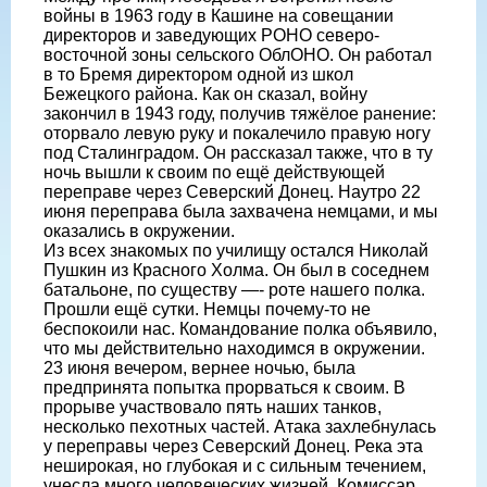
войны в 1963 году в Кашине на совещании
директоров и заведующих РОНО северо-
восточной зоны сельского ОблОНО. Он работал
в то Бремя директором одной из школ
Бежецкого района. Как он сказал, войну
закончил в 1943 году, получив тяжёлое ранение:
оторвало левую руку и покалечило правую ногу
под Сталинградом. Он рассказал также, что в ту
ночь вышли к своим по ещё действующей
переправе через Северский Донец. Наутро 22
июня переправа была захвачена немцами, и мы
оказались в окружении.
Из всех знакомых по училищу остался Николай
Пушкин из Красного Холма. Он был в соседнем
батальоне, по существу —- роте нашего полка.
Прошли ещё сутки. Немцы почему-то не
беспокоили нас. Командование полка объявило,
что мы действительно находимся в окружении.
23 июня вечером, вернее ночью, была
предпринята попытка прорваться к своим. В
прорыве участвовало пять наших танков,
несколько пехотных частей. Атака захлебнулась
у переправы через Северский Донец. Река эта
неширокая, но глубокая и с сильным течением,
унесла много человеческих жизней. Комиссар