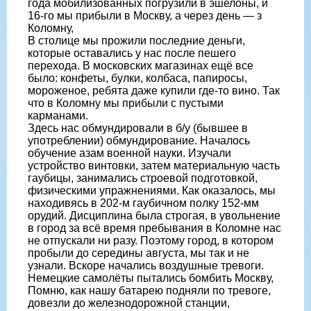
года мобилизованных погрузили в эшелоны, и
16-го мы прибыли в Москву, а через день — з
Коломну,
В столице мы прожили последние деньги,
которые оставались у нас после пешего
перехода. В московских магазинах ещё все
было: конфеты, булки, колбаса, папиросы,
мороженое, ребята даже купили где-то вино. Так
что в Коломну мы прибыли с пустыми
карманами.
Здесь нас обмундировали в б/у (бывшее в
употреблении) обмундирование. Началось
обучение азам военной науки. Изучали
устройство винтовки, затем материальную часть
гаубицы, занимались строевой подготовкой,
физическими упражнениями. Как оказалось, мы
находивясь в 202-м гаубичном полку 152-мм
орудий. Дисциплина была строгая, в увольнение
в город за всё время пребывания в Коломне нас
не отпускали ни разу. Поэтому город, в котором
пробыли до середины августа, мы так и не
узнали. Вскоре начались воздушные тревоги.
Немецкие самолёты пытались бомбить Москву,
Помню, как нашу батарею подняли по тревоге,
довезли до железнодорожной станции,