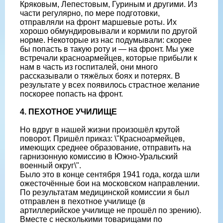
Кряковым, Лепестовым, Гуриным и другими. Из
части регулярно, по мере подготовки,
отправляли на фронт маршевые роты. Их
хорошо обмундировывали и кормили по другой
норме. Некоторые из нас подумывали: скорее
бы попасть в такую роту и — на фронт. Мы уже
встречали красноармейцев, которые прибыли к
нам в часть из госпиталей, они много
рассказывали о тяжёлых боях и потерях. В
результате у всех появилось страстное желание
поскорее попасть на фронт.
4. ПЕХОТНОЕ УЧИЛИЩЕ
Но вдруг в нашей жизни произошёл крутой
поворот. Пришёл приказ: \"Красноармейцев,
имеющих среднее образование, отправить на
гарнизонную комиссию в Южно-Уральский
военный округ\".
Было это в конце сентября 1941 года, когда шли
ожесточённые бои на московском направлении.
По результатам медицинской комиссии я был
отправлен в пехотное училище (в
артиллерийское училище не прошёл по зрению).
Вместе с несколькими товарищами по