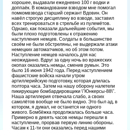
хорошее, выдавали ежедневно 100 г водки и
доппаёк. В командовании взводом мне помогал
помкомвзвода старший сержант Вдовин. Он
навёл строгую дисциплину во взводе, заставил
всех тренироваться в стрельбе из пулемётов.
Однако, как показали дальнейшие события, мы
были плохо подготовлены к отражению
наступления немцев. Солдаты в большинстве
своём не были обстреляны, не выдержали атаки
немецких автоматчиков, но об этом потом.
Наступление немцев началось для нас
неожиданно. Вдруг за одну ночь во вражеских
окопах оказались немцы, сменив румын. Это
было 16 июня 1942 года. Перед наступлением
фашистские войска начали утром
артиллерийскую подготовку, которая длилась
полтора часа. Затем на нашу оборону налетели
пикирующие бомбардировщики \"Юнкерсы-88\".
Наша артиллерия отвечала слабо, а своих
самолётов вообще не было видно. Это был ад, в
котором, я думал, не останется ни одного
живого. Бомбёжка продолжалась больше часа.
Примерно в девять часов немцы перешли в
наступление, прорвав первую линию обороны.
Часам к 11-ти они оказались перед нашими