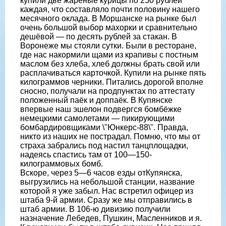
купили две жареные курицы по 250 рублей
каждая, что составляло почти половину нашего
месячного оклада. В Моршанске на рынке был
очень большой выбор махорки и сравнительно
дешёвой — по десять рублей за стакан. В
Воронеже мы стояли сутки. Были в ресторане,
где нас накормили щами из крапивы с постным
маслом без хлеба, хлеб должны брать свой или
расплачиваться карточкой. Купили на рынке пять
килограммов черники. Питались дорогой вполне
сносно, получали на продпунктах по аттестату
положенный паёк и доппаёк. В Купянске
впервые наш эшелон подвергся бомбёжке
немецкими самолетами — пикирующими
бомбардировщиками \"Юнкерс-88\". Правда,
никто из наших не пострадал. Помню, что мы от
страха забрались под настил танцплощадки,
надеясь спастись там от 100—150-
килограммовых бомб.
Вскоре, через 5—6 часов езды отКупянска,
выгрузились на небольшой станции, название
которой я уже забыл. Нас встретил офицер из
штаба 9-й армии. Сразу же мы отправились в
штаб армии. В 106-ю дивизию получили
назначение Лебедев, Пушкин, Масленников и я.