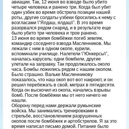
авиации. Так, 12 июня во взводе было убито
четыре человека и ранено три. Когда был убит
один узбек во время обстрела позиции нашей
роты, другие солдаты-узбеки бросились к нему с
возгласами \"Ялдаш, ялдаш\". В это время
разорвался рядом снаряд, и в результате еще
было убито три человека и трое ранено.
13 июня во время бомбёжки погиб земляк,
командир соседнего взвода Масленников. Мы
лежали с ним в одном окопе, курили,
вспоминали училище. Налетели \"Юнкерсы\",
началась карусель: одни бомбили, другие
улетали на заправку. Так продолжалось около
часа. Бомбы ложились рядом с нашим окопом.
Было страшно. Вальке Масленникову
показалось, что наш окоп вот-вот накроют, и он
решил перебежать в свой, метрах в пятидесяти.
Когда он выскочил из окопа, начались взрывы
бомб. После бомбёжки мы от него ничего не
нашли.
Оборону перед нами держали румынские
войска. Мы занимались тренировками в
стрельбе, восстановлением разрушенных
окопов после бомбёжек и артобстрелов. Я за это
время написал письмо домой. Питание было