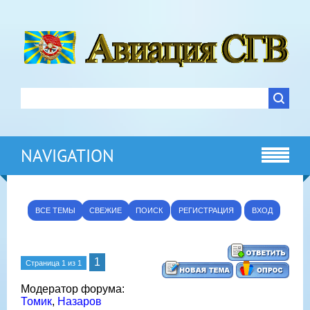
NAVIGATION
ВСЕ ТЕМЫ
СВЕЖИЕ
ПОИСК
РЕГИСТРАЦИЯ
ВХОД
1
Страница
1
из
1
Модератор форума:
Томик
,
Назаров