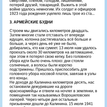
смертями, пленом, голодом, лишениями,
потерей друзей, товарищей. Выжить в этой
войне удалось немногим. Их солдат и офицеров
1923 года рождения уцелело лишь трое из ста...
3. АРМЕЙСКИЕ БУДНИ
Строем мы двигались километров двадцать.
Затем многие стали отставать от впереди
идущих, колонна растягивалась всё больше и
больше, а через день её уже не было,
добирались, кто как сумеет. 13 июля нам удалось
проехать около 30 километров на автомашине,
при этом я потерял свою кепку. Без головного
убора идти было очень плохо: дни стояли
солнечные, а волосы были коротко
подстрижены. Пришлось приспособить для
головного убора носовой платок, завязав в узлы
его концы.
Не доходя до Калинина километров десять, нас
остановили дежурившие на дороге
красноармейцы и отвели на ночлег в землянки, в
помещения так называемых Ворошиловских
лагерей. Через четыре дня остальные
призывники дошли до Калинина. 15 июля 1941