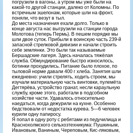
погрузили в вагоны, а утром мы уже были на
какой-то другой станции, далеко от Коломны. По
встречным эшелонам, которые шли на фронт,
поняли, что везут в тыл.
До места назначения ехали долго. Только в
конце августа нас выгрузили на станции города
Молотова (теперь Пермь). В пешем порядке мы
шли двое суток. Прибыли в воинскую часть 239-й
запасной стрелковой дивизии и начали строить
себе землянки. Это были так называемые
Бершадские лагеря. Здесь началась тяжёлая
служба. Обмундирование быстро износилось,
ботинки прохудились. Питание было плохое, по
тыловой норме давали 400 г хлеба. Занятия шли
ежедневно: учили стрелять, ходить строем, мы
изучали материальную часть винтовки, пулемёта
Дегтярёва, устройство гранат, несли караульную
службу, кроме этого, работали в подсобном
хозяйстве части. Удавалось относительно
наедаться, когда дежурили на кухне. Особенно
бедствовали от недостатка курева. 5—6 человек
курили одну папиросу.
Я попал в одну роту с ребятами из педучилища и
Краснохолмского сельхозтехникума: Пушкиным,
Ивановым, Ваниным, Череповым, Кис-ляковым,