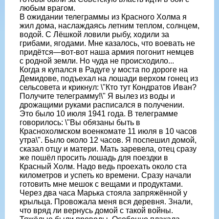
любым врагом.
В ожидании телеграммы из Красного Холма я
жил дома, наслаждаясь летним теплом, солнцем,
водой. С Лёшкой ловили рыбу, ходили за
грибами, ягодами. Мне казалось, что воевать не
придётся—вот-вот наша армия погонит немцев
с родной земли. Но чуда не происходило...
Когда я купался в Радуге у моста по дороге на
Демидове, подъехал на лошади верхом гонец из
сельсовета и крикнул: \"Кто тут Кондратов Иван?
Получите телеграмму!\" Я вылез из воды и
дрожащими руками расписался в получении.
Это было 10 июля 1941 года. В телеграмме
говорилось: \"Вы обязаны быть в
Краснохолмском военкомате 11 июля в 10 часов
утра\". Было около 12 часов. Я поспешил домой,
сказал отцу и матери. Мать заревела, отец сразу
же пошёл просить лошадь для поездки в
Красный Холм. Надо ведь проехать около ста
километров и успеть ко времени. Сразу начали
готовить мне мешок с вещами и продуктами.
Через два часа Марька стояла запряжённой у
крыльца. Провожала меня вся деревня. Знали,
что вряд ли вернусь домой с такой войны.