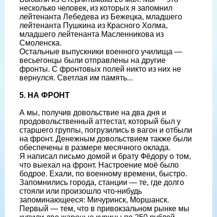
несколько человек, из которых я запомнил
лейтенанта Лебедева из Бежецка, младшего
лейтенанта Пушкина из Красного Холма,
младшего лейтенанта Масленникова из
Смоленска.
Остальные выпускники военного училища —
весьегонцы были отправлены на другие
фронты. С фронтовых полей никто из них не
вернулся. Светлая им память...
5. НА ФРОНТ
А мы, получив довольствие на два дня и
продовольственный аттестат, который был у
старшего группы, погрузились в вагон и отбыли
на фронт. Денежным довольствием также были
обеспечены в размере месячного оклада.
Я написал письмо домой и брату Фёдору о том,
что выехал на фронт. Настроение моё было
бодрое. Ехали, по военному времени, быстро.
Запомнились города, станции — те, где долго
стояли или произошло что-нибудь
запоминающееся: Мичуринск, Моршанск.
Первый — тем, что в привокзальном рынке мы