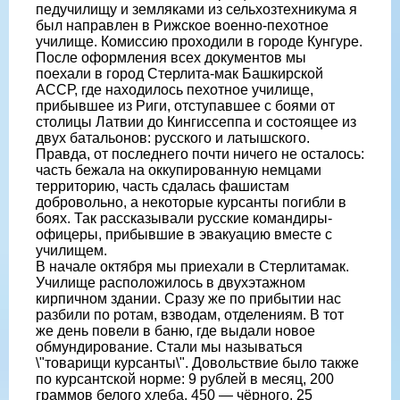
педучилищу и земляками из сельхозтехникума я
был направлен в Рижское военно-пехотное
училище. Комиссию проходили в городе Кунгуре.
После оформления всех документов мы
поехали в город Стерлита-мак Башкирской
АССР, где находилось пехотное училище,
прибывшее из Риги, отступавшее с боями от
столицы Латвии до Кингиссеппа и состоящее из
двух батальонов: русского и латышского.
Правда, от последнего почти ничего не осталось:
часть бежала на оккупированную немцами
территорию, часть сдалась фашистам
добровольно, а некоторые курсанты погибли в
боях. Так рассказывали русские командиры-
офицеры, прибывшие в эвакуацию вместе с
училищем.
В начале октября мы приехали в Стерлитамак.
Училище расположилось в двухэтажном
кирпичном здании. Сразу же по прибытии нас
разбили по ротам, взводам, отделениям. В тот
же день повели в баню, где выдали новое
обмундирование. Стали мы называться
\"товарищи курсанты\". Довольствие было также
по курсантской норме: 9 рублей в месяц, 200
граммов белого хлеба, 450 — чёрного, 25