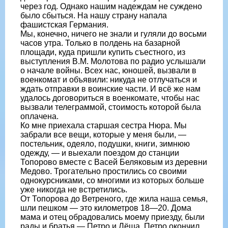
через год. Однако нашим надеждам не суждено
было сбыться. На нашу страну напала
фашистская Германия.
Мы, конечно, ничего не знали и гуляли до восьми
часов утра. Только в полдень на базарной
площади, куда пришли купить съестного, из
выступления В.М. Молотова по радио услышали
о начале войны. Всех нас, юношей, вызвали в
военкомат и объявили: никуда не отлучаться и
ждать отправки в воинские части. И всё же нам
удалось договориться в военкомате, чтобы нас
вызвали телеграммой, стоимость которой была
оплачена.
Ко мне приехала старшая сестра Нюра. Мы
забрали все вещи, которые у меня были, —
постельник, одеяло, подушки, книги, зимнюю
одежду, — и выехали поездом до станции
Топорово вместе с Васей Беляковым из деревни
Медово. Трогательно простились со своими
однокурсниками, со многими из которых больше
уже никогда не встретились.
От Топорова до Ветреного, где жила наша семья,
шли пешком — это километров 18—20. Дома
мама и отец обрадовались моему приезду, были
рады и братья — Петро и Лёша. Петро окончил