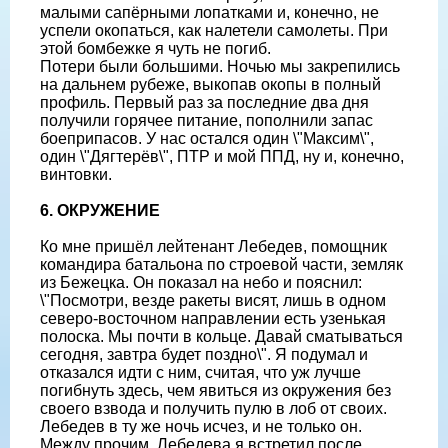
малыми сапёрными лопатками и, конечно, не
успели окопаться, как налетели самолеты. При
этой бомбежке я чуть не погиб.
Потери были большими. Ночью мы закрепились
на дальнем рубеже, выкопав окопы в полный
профиль. Первый раз за последние два дня
получили горячее питание, пополнили запас
боеприпасов. У нас остался один \"Максим\",
один \"Дягтерёв\", ПТР и мой ППД, ну и, конечно,
винтовки.
6. ОКРУЖЕНИЕ
Ко мне пришёл лейтенант Лебедев, помощник
командира батальона по строевой части, земляк
из Бежецка. Он показал на небо и пояснил:
\"Посмотри, везде ракеты висят, лишь в одном
северо-восточном направлении есть узенькая
полоска. Мы почти в кольце. Давай сматываться
сегодня, завтра будет поздно\". Я подумал и
отказался идти с ним, считая, что уж лучше
погибнуть здесь, чем явиться из окружения без
своего взвода и получить пулю в лоб от своих.
Лебедев в ту же ночь исчез, и не только он.
Между прочим, Лебедева я встретил после