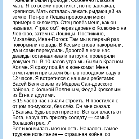
Тяжёлые были проводы. Особенно плакала
мать. Я со всеми простился, но не заплакал,
крепился. Мать осталась лежать рыдающей на
земле. Пет-ро и Лёшка провожали меня
примерно километр. Отец повёз меня, как он
называл, \"трактом\" через деревню Колюхино на
Левково, затем на Лошицы, Постижино,
Михалёво, Иван-Погост. Там мы в первый раз
покормили лошадь. В Кесьме снова накормили,
да и сами перекусили. Дорогой в ночи нас
дважды останавливали патрули, проверяли
документы. В 10 часов утра мы были в Красном
Холме. Я сразу пошёл в военкомат. Меня
отметили и приказали быть в городском саду в
12 часов. Я встретился с нашими ребятами:
Васей Беляковым из Медова Сан-довского
района, с Колькой Волгиным, Федей Кряковым
из Ёгна и другими.
В 15 часов нас начали строить. Я простился с
отцом по-мужски, без слёз. Он мне сказал:
\"Ванька, будь верен присяге. Всякая власть от
Бога, нарушать присягу солдату — самый
большой грех...\"
Вот и кончилась моя юность. Началось самое
трудное испытание — страшная война, со