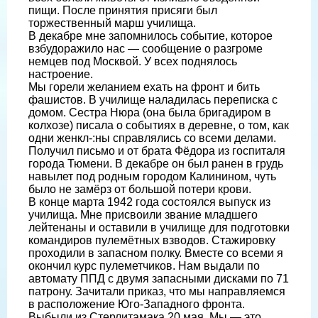
пищи. После принятия присяги был
торжественный марш училища.
В декабре мне запомнилось событие, которое
взбудоражило нас — сообщение о разгроме
немцев под Москвой. У всех поднялось
настроение.
Мы горели желанием ехать на фронт и бить
фашистов. В училище наладилась переписка с
домом. Сестра Нюра (она была бригадиром в
колхозе) писала о событиях в деревне, о том, как
одни женкл-:ны справлялись со всеми делами.
Получил письмо и от брата Фёдора из госпиталя
города Тюмени. В декабре он был ранен в грудь
навылет под родным городом Калинином, чуть
было не замёрз от большой потери крови.
В конце марта 1942 года состоялся выпуск из
училища. Мне присвоили звание младшего
лейтенаны и оставили в училище для подготовки
командиров пулемётных взводов. Стажировку
проходили в запасном полку. Вместе со всеми я
окончил курс пулеметчиков. Нам выдали по
автомату ППД с двумя запасными дисками по 71
патрону. Зачитали приказ, что мы направляемся
в расположение Юго-Западного фронта.
Выбыли из Стерлитамака 20 мая. Мы — это