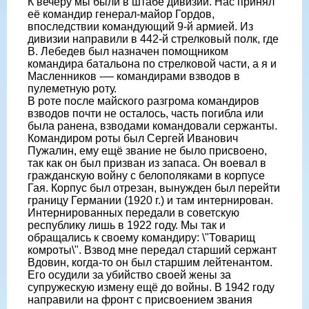
К вечеру мы были в штабе дивизии. Нас принял
её командир генерал-майор Гордов,
впоследствии командующий 9-й армией. Из
дивизии направили в 442-й стрелковый полк, где
В. Лебедев был назначен помощником
командира батальона по стрелковой части, а я и
Масленников -— командирами взводов в
пулеметную роту.
В роте после майского разгрома командиров
взводов почти не осталось, часть погибла или
была ранена, взводами командовали сержанты.
Командиром роты был Сергей Иванович
Пужалин, ему ещё звание не было присвоено,
так как он был призван из запаса. Он воевал в
гражданскую войну с белополяками в корпусе
Гая. Корпус был отрезан, вынужден был перейти
границу Германии (1920 г.) и там интернирован.
Интернированных передали в советскую
республику лишь в 1922 году. Мы так и
обращались к своему командиру: \"Товарищ
комроты\". Взвод мне передал старший сержант
Вдовин, когда-то он был старшим лейтенантом.
Его осудили за убийство своей жены за
супружескую измену ещё до войны. В 1942 году
направили на фронт с присвоением звания