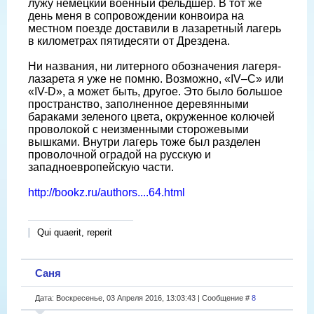
лужу немецкий военный фельдшер. В тот же
день меня в сопровождении конвоира на
местном поезде доставили в лазаретный лагерь
в километрах пятидесяти от Дрездена.
Ни названия, ни литерного обозначения лагеря-
лазарета я уже не помню. Возможно, «IV–C» или
«IV-D», а может быть, другое. Это было большое
пространство, заполненное деревянными
бараками зеленого цвета, окруженное колючей
проволокой с неизменными сторожевыми
вышками. Внутри лагерь тоже был разделен
проволочной оградой на русскую и
западноевропейскую части.
http://bookz.ru/authors....64.html
Qui quaerit, reperit
Саня
Дата: Воскресенье, 03 Апреля 2016, 13:03:43 | Сообщение #
8