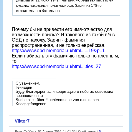
дивизии от 22 июня 1941 г. читаем: «Среди взятых в плен
русских находился политкомиссар Зарин из 178-го
строительного батальона.
Почему бы не привести его имя-отчество для
возможности поиска? Я такового из такой в/ч в
ОБД не нахожу. Зарин - фамилия
распространенная, и не только еврейская.
https://www.obd-memorial.ru/html....=19&p=1
Если набирать эту фамилию только по пленным,
то
https://www.obd-memorial.ru/html....ties=27
С уважением,
Геннадий
Буду благодарен за информацию о побегах советских
военнопленных
Suche alles über Fluchtversuche von russischen
Kriegsgefangenen.
Viktor7
Дата: Суббота, 02 Апреля 2016, 14:01:38 | Сообщение #
5