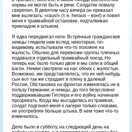
нормы не могло быть и речи. Солдатик помалу
свирепел. В девятом часу вечера он приказал
мне вылезать: «raus!» (т. е. heraus – вон!) и повел
меня к трамвайной остановке, подталкивая
прикладом и штыком.
Я едва передвигал ноги. Встречные гражданские
немцы глядели нам вслед; некоторые, по-
видимому, испытывали что-то похожее на
жалость. Обычно для перевозки группы пленных
подавался отдельный трамвайный поезд. Но
теперь нас было только двое и мы сели в общий
вагон. Немки смотрели на нас обоих с жалостью.
Возможно, им представлялось, что их чей-нибудь
сын вот так же страдает в плену в далекой
России. Обстановка на фронтах изменялась не в
пользу Германии, и немцы, до того безусловно
поддерживавшие Гитлера и его войну, начинали
прозревать. Когда мы высадились из трамвая,
солдат подгонял меня к лагерю только словами,
не употребляя больше штыка. В нем тоже что-то
изменилось.
Дело было в субботу, на следующий день на