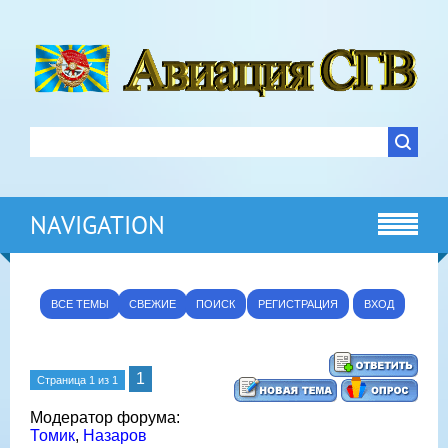
NAVIGATION
ВСЕ ТЕМЫ
СВЕЖИЕ
ПОИСК
РЕГИСТРАЦИЯ
ВХОД
1
Страница
1
из
1
Модератор форума:
Томик
,
Назаров