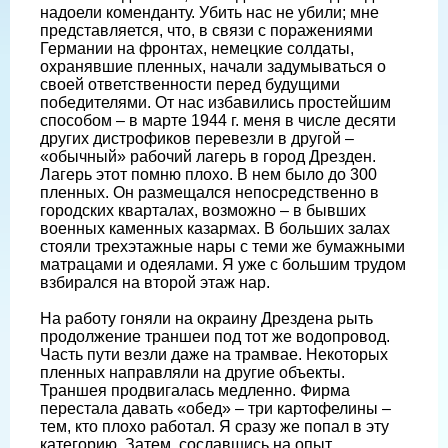
надоели коменданту. Убить нас не убили; мне
представляется, что, в связи с поражениями
Германии на фронтах, немецкие солдаты,
охранявшие пленных, начали задумываться о
своей ответственности перед будущими
победителями. От нас избавились простейшим
способом – в марте 1944 г. меня в числе десяти
других дистрофиков перевезли в другой –
«обычный» рабочий лагерь в город Дрезден.
Лагерь этот помню плохо. В нем было до 300
пленных. Он размещался непосредственно в
городских кварталах, возможно – в бывших
военных каменных казармах. В больших залах
стояли трехэтажные нары с теми же бумажными
матрацами и одеялами. Я уже с большим трудом
взбирался на второй этаж нар.
На работу гоняли на окраину Дрездена рыть
продолжение траншеи под тот же водопровод.
Часть пути везли даже на трамвае. Некоторых
пленных направляли на другие объекты.
Траншея продвигалась медленно. Фирма
перестала давать «обед» – три картофелины –
тем, кто плохо работал. Я сразу же попал в эту
категорию. Затем, сославшись на опыт