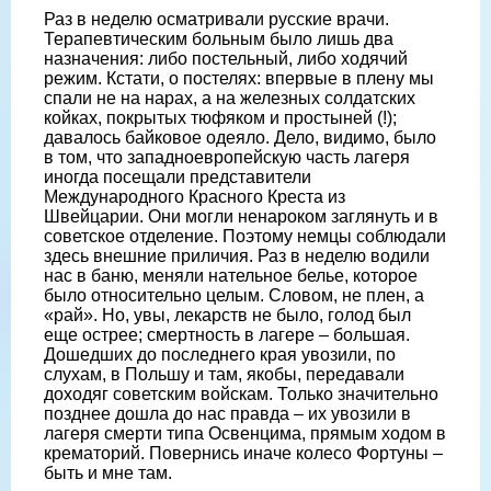
Раз в неделю осматривали русские врачи.
Терапевтическим больным было лишь два
назначения: либо постельный, либо ходячий
режим. Кстати, о постелях: впервые в плену мы
спали не на нарах, а на железных солдатских
койках, покрытых тюфяком и простыней (!);
давалось байковое одеяло. Дело, видимо, было
в том, что западноевропейскую часть лагеря
иногда посещали представители
Международного Красного Креста из
Швейцарии. Они могли ненароком заглянуть и в
советское отделение. Поэтому немцы соблюдали
здесь внешние приличия. Раз в неделю водили
нас в баню, меняли нательное белье, которое
было относительно целым. Словом, не плен, а
«рай». Но, увы, лекарств не было, голод был
еще острее; смертность в лагере – большая.
Дошедших до последнего края увозили, по
слухам, в Польшу и там, якобы, передавали
доходяг советским войскам. Только значительно
позднее дошла до нас правда – их увозили в
лагеря смерти типа Освенцима, прямым ходом в
крематорий. Повернись иначе колесо Фортуны –
быть и мне там.