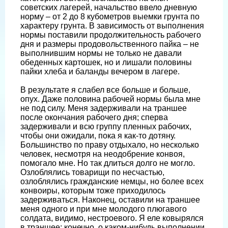
советских лагерей, начальство ввело дневную
норму – от 2 до 8 кубометров выемки грунта по
характеру грунта. В зависимость от выполнения
нормы поставили продолжительность рабочего
дня и размеры продовольственного пайка – не
выполнившим нормы не только не давали
обеденных картошек, но и лишали половины
пайки хлеба и баланды вечером в лагере.
В результате я слабел все больше и больше,
опух. Даже половина рабочей нормы была мне
не под силу. Меня задерживали на траншее
после окончания рабочего дня; сперва
задерживали и всю группу пленных рабочих,
чтобы они ожидали, пока я как-то дотяну.
Большинство по праву отдыхало, но несколько
человек, несмотря на неодобрение конвоя,
помогало мне. Но так длиться долго не могло.
Озлоблялись товарищи по несчастью,
озлоблялись гражданские немцы, но более всех
конвоиры, которым тоже приходилось
задерживаться. Наконец, оставили на траншее
меня одного и при мне молодого плюгавого
солдата, видимо, нестроевого. Я еле ковырялся
в траншее; конечно, о каком-нибудь выполнении