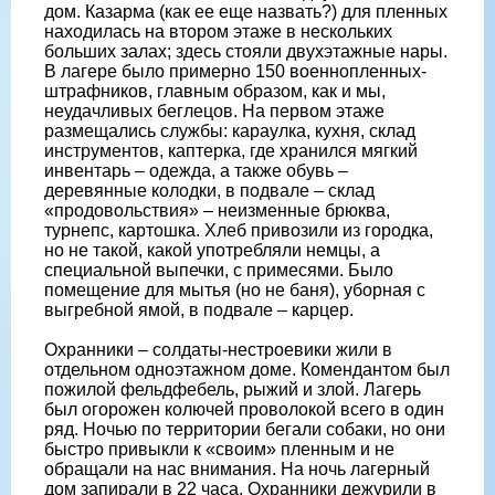
дом. Казарма (как ее еще назвать?) для пленных
находилась на втором этаже в нескольких
больших залах; здесь стояли двухэтажные нары.
В лагере было примерно 150 военнопленных-
штрафников, главным образом, как и мы,
неудачливых беглецов. На первом этаже
размещались службы: караулка, кухня, склад
инструментов, каптерка, где хранился мягкий
инвентарь – одежда, а также обувь –
деревянные колодки, в подвале – склад
«продовольствия» – неизменные брюква,
турнепс, картошка. Хлеб привозили из городка,
но не такой, какой употребляли немцы, а
специальной выпечки, с примесями. Было
помещение для мытья (но не баня), уборная с
выгребной ямой, в подвале – карцер.
Охранники – солдаты-нестроевики жили в
отдельном одноэтажном доме. Комендантом был
пожилой фельдфебель, рыжий и злой. Лагерь
был огорожен колючей проволокой всего в один
ряд. Ночью по территории бегали собаки, но они
быстро привыкли к «своим» пленным и не
обращали на нас внимания. На ночь лагерный
дом запирали в 22 часа. Охранники дежурили в