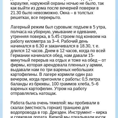
караулке, наружной охраны ночью не было, так
как выйти из дома после вечерней поверки в
21.30 было невозможно. Окна – в толстых
решетках, все перекрыто.
Лагерный режим был суровым: подъем в 5 утра,
полчаса на уборную, умывание и одевание,
утренняя поверка, в 5.45 строем под конвоем на
работу километра за 3–4. Рабочий день
начинался в 6.30 и заканчивался в 18.30, т. е.
длился 12 часов. Днем в 12 часов, когда по всей
Германии начинался обед, нам давали 15-
минутный перерыв на отдых и тоже на обед – от
фирмы, которая арендовала пленных у армии,
выдавали нам по три вареных небольших
картофелины. В лагере кормили один раз
вечером, когда пригоняли с работы: 0,5 литра
баланды из брюквы, 100 граммов хлеба, 5–6
вареных картофелин. Утром на работу
отправлялись натощак.
Работа была очень тяжелой: мы пробивали в
скалах (местность горная) траншею для
водопровода в гор. Дрезден. Инструмент – кирка
и совковая лопата. Киркой мы откалывали кусок