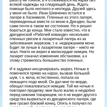
работу не гоняли, и я отлеживался на нарах без
всякой надежды на следующий день. Ждать
помощи было неоткого и неоткуда. Друзей здесь
у меня не было. Иван Шевченко остался в
лагере в Хюэнмюле. Пленные из этого лагеря,
переведенные вместе со мною в Дрезден, были
сами почти в таком же состоянии. Но я решил
бороться до конца. Мне стало известно, что в
дрезденской «Рабочей команде» нескольких
пленных увезли в лазаретный лагерь из-за
заболевания энурезом, т. е. недержанием мочи.
Будет ли лучше в лазаретном лагере – никто не
знал. Никто не верил в милосердие немцев. Но
лазарет означал изменение обстановки, а к
этому стремилось большинство пленных.
И я задумал инсценировать энурез. Ночью я
помочился прямо на нарах, вызвав большой
шум, т. к. моча, естественно, попала на
лежащего подо мной. Он дал мне по морде,
обещал пожаловаться немцам. Той же ночью я
повторил проделку; мне было жалко и неудобно
перед нижним товарищем, но я не видел другого
средства вырваться из дрезденского лагеря, где
мне грозил близкий конец. Опять я получил по