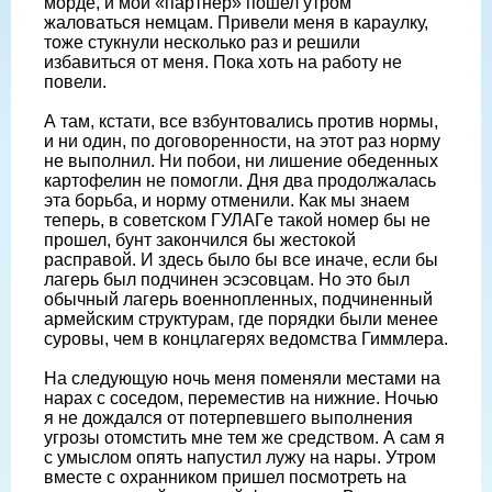
морде, и мой «партнер» пошел утром
жаловаться немцам. Привели меня в караулку,
тоже стукнули несколько раз и решили
избавиться от меня. Пока хоть на работу не
повели.
А там, кстати, все взбунтовались против нормы,
и ни один, по договоренности, на этот раз норму
не выполнил. Ни побои, ни лишение обеденных
картофелин не помогли. Дня два продолжалась
эта борьба, и норму отменили. Как мы знаем
теперь, в советском ГУЛАГе такой номер бы не
прошел, бунт закончился бы жестокой
расправой. И здесь было бы все иначе, если бы
лагерь был подчинен эсэсовцам. Но это был
обычный лагерь военнопленных, подчиненный
армейским структурам, где порядки были менее
суровы, чем в концлагерях ведомства Гиммлера.
На следующую ночь меня поменяли местами на
нарах с соседом, переместив на нижние. Ночью
я не дождался от потерпевшего выполнения
угрозы отомстить мне тем же средством. А сам я
с умыслом опять напустил лужу на нары. Утром
вместе с охранником пришел посмотреть на