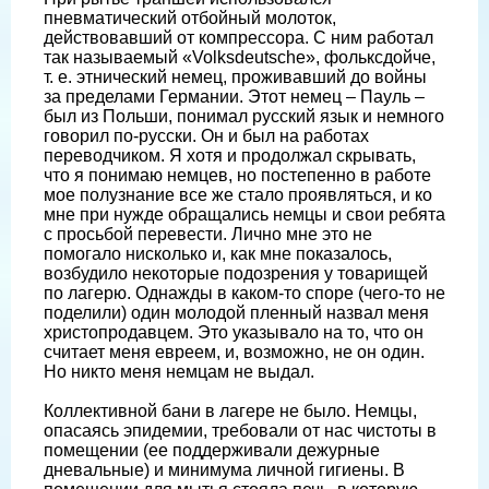
пневматический отбойный молоток,
действовавший от компрессора. С ним работал
так называемый «Volksdeutsche», фольксдойче,
т. е. этнический немец, проживавший до войны
за пределами Германии. Этот немец – Пауль –
был из Польши, понимал русский язык и немного
говорил по-русски. Он и был на работах
переводчиком. Я хотя и продолжал скрывать,
что я понимаю немцев, но постепенно в работе
мое полузнание все же стало проявляться, и ко
мне при нужде обращались немцы и свои ребята
с просьбой перевести. Лично мне это не
помогало нисколько и, как мне показалось,
возбудило некоторые подозрения у товарищей
по лагерю. Однажды в каком-то споре (чего-то не
поделили) один молодой пленный назвал меня
христопродавцем. Это указывало на то, что он
считает меня евреем, и, возможно, не он один.
Но никто меня немцам не выдал.
Коллективной бани в лагере не было. Немцы,
опасаясь эпидемии, требовали от нас чистоты в
помещении (ее поддерживали дежурные
дневальные) и минимума личной гигиены. В