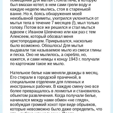
помещении для мытья стояла печь, в которую
был вмазан котел; в нем сами грели воду и
каждую неделю мылись, стоя в старенькой
ванне. Но я, боясь обнаружения моей
неизбывной приметы, ухитрился уклоняться от
мытья тела в течение 7 месяцев (!), мыл только
голову. Потом все же решился и стал мыться
вдвоем с Иваном Шевченко или как раз с тем
Алексеем, который обозвал меня
христопродавцем. Прикрывался, насколько
было возможно. Обошлось! Для мытья
выдавали так называемое мыло из смеси глины
и песка. Оно не мылилось, а скребло, но,
кажется, и сами немцы к концу 1943 г. получали
по карточкам такое же мыло.
Нательное белье нам меняли дважды в месяц.
Его стирали в городской прачечной, в
специальном отделении для пленных и
иностранных рабочих. В каждую смену оно все
более превращалось в лохмотья и становилось
объектом развлечения. Когда получали белье,
начинался между нами обмен «не глядя»,
возбуждая громкий хохот при виде обрывков,
которые невозможно было даже определить, что