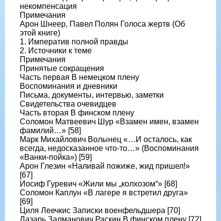
некомпенсация
Примечания
Арон Шнеер, Павел Полян Голоса жертв (Об
этой книге)
1. Императив полной правды
2. Источники к теме
Примечания
Принятые сокращения
Часть первая В немецком плену
Воспоминания и дневники
Письма, документы, интервью, заметки
Свидетельства очевидцев
Часть вторая В финском плену
Соломон Матвеевич Шур «Взамен имен, взамен
фамилий…» [58]
Марк Михайлович Волынец «…И осталось, как
всегда, недосказанное что-то…» (Воспоминания
«Ванки-пойка») [59]
Арон Глезин «Наливай пожиже, жид пришел!»
[67]
Иосиф Гуревич «Жили мы „колхозом“» [68]
Соломон Каплун «В лагере я встретил друга»
[69]
Циля Леечкис Записки военфельдшера [70]
Лазарь Залманович Раскин В финском плену [72]