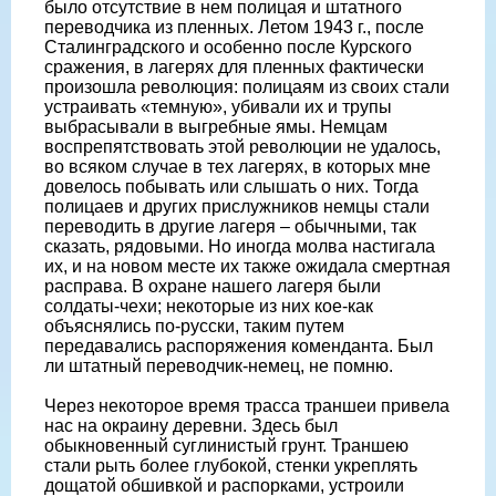
было отсутствие в нем полицая и штатного
переводчика из пленных. Летом 1943 г., после
Сталинградского и особенно после Курского
сражения, в лагерях для пленных фактически
произошла революция: полицаям из своих стали
устраивать «темную», убивали их и трупы
выбрасывали в выгребные ямы. Немцам
воспрепятствовать этой революции не удалось,
во всяком случае в тех лагерях, в которых мне
довелось побывать или слышать о них. Тогда
полицаев и других прислужников немцы стали
переводить в другие лагеря – обычными, так
сказать, рядовыми. Но иногда молва настигала
их, и на новом месте их также ожидала смертная
расправа. В охране нашего лагеря были
солдаты-чехи; некоторые из них кое-как
объяснялись по-русски, таким путем
передавались распоряжения коменданта. Был
ли штатный переводчик-немец, не помню.
Через некоторое время трасса траншеи привела
нас на окраину деревни. Здесь был
обыкновенный суглинистый грунт. Траншею
стали рыть более глубокой, стенки укреплять
дощатой обшивкой и распорками, устроили