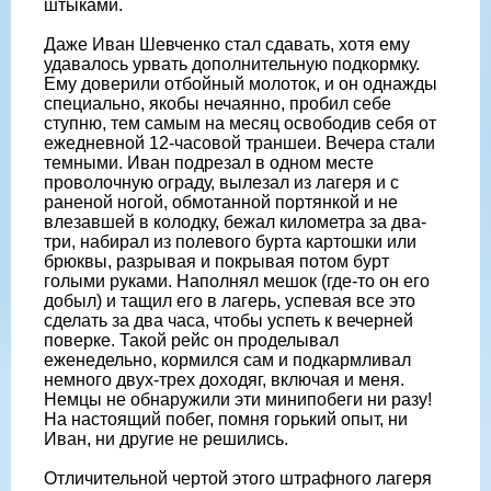
штыками.
Даже Иван Шевченко стал сдавать, хотя ему
удавалось урвать дополнительную подкормку.
Ему доверили отбойный молоток, и он однажды
специально, якобы нечаянно, пробил себе
ступню, тем самым на месяц освободив себя от
ежедневной 12-часовой траншеи. Вечера стали
темными. Иван подрезал в одном месте
проволочную ограду, вылезал из лагеря и с
раненой ногой, обмотанной портянкой и не
влезавшей в колодку, бежал километра за два-
три, набирал из полевого бурта картошки или
брюквы, разрывая и покрывая потом бурт
голыми руками. Наполнял мешок (где-то он его
добыл) и тащил его в лагерь, успевая все это
сделать за два часа, чтобы успеть к вечерней
поверке. Такой рейс он проделывал
еженедельно, кормился сам и подкармливал
немного двух-трех доходяг, включая и меня.
Немцы не обнаружили эти минипобеги ни разу!
На настоящий побег, помня горький опыт, ни
Иван, ни другие не решились.
Отличительной чертой этого штрафного лагеря