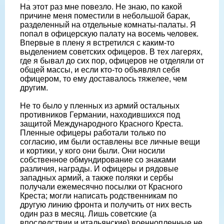
На этот раз мне повезло. Не знаю, по какой
причине меня поместили в небольшой барак,
разделенный на отдельные комнаты-палаты. Я
попал в офицерскую палату на восемь человек.
Впервые в плену я встретился с каким-то
выделением советских офицеров. В тех лагерях,
где я бывал до сих пор, офицеров не отделяли от
общей массы, и если кто-то объявлял себя
офицером, то ему доставалось тяжелее, чем
другим.
Не то было у пленных из армий остальных
противников Германии, находившихся под
защитой Международного Красного Креста.
Пленные офицеры работали только по
согласию, им были оставлены все личные вещи
и кортики, у кого они были. Они носили
собственное обмундирование со знаками
различия, награды. И офицеры и рядовые
западных армий, а также поляки и сербы
получали ежемесячно посылки от Красного
Креста; могли написать родственникам по
другую линию фронта и получить от них весть
один раз в месяц. Лишь советские (а
впоследствии и итальянские) военнопленные не