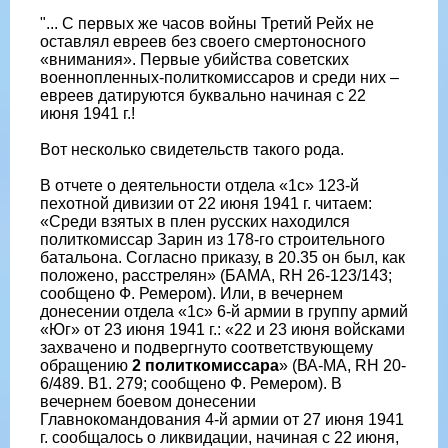
"... С первых же часов войны Третий Рейх не
оставлял евреев без своего смертоносного
«внимания». Первые убийства советских
военнопленных-политкомиссаров и среди них –
евреев датируются буквально начиная с 22
июня 1941 г.!
Вот несколько свидетельств такого рода.
В отчете о деятельности отдела «1с» 123-й
пехотной дивизии от 22 июня 1941 г. читаем:
«Среди взятых в плен русских находился
политкомиссар Зарин из 178-го строительного
батальона. Согласно приказу, в 20.35 он был, как
положено, расстрелян» (БАМА, RH 26-123/143;
сообщено Ф. Ремером). Или, в вечернем
донесении отдела «1с» 6-й армии в группу армий
«Юг» от 23 июня 1941 г.: «22 и 23 июня войсками
захвачено и подвергнуто соответствующему
обращению
2 политкомиссара
» (ВА-МА, RH 20-
6/489. В1. 279; сообщено Ф. Ремером). В
вечернем боевом донесении
Главнокомандования 4-й армии от 27 июня 1941
г. сообщалось о ликвидации, начиная с 22 июня,