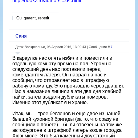
http://bookz.ru/authors....64.html
Qui quaerit, reperit
Саня
Дата: Воскресенье, 03 Апреля 2016, 13:02:43 | Сообщение #
7
В караулке нас опять избили и поместили в
отдельную комнату прямо на пол. Утром на
следующий день нас поставили перед
комендантом лагеря. Он наорал на нас и
сообщил, что отправляет нас в штрафную
рабочую команду. Это произошло через два дня.
Нас в наказание лишили в эти два дня хлебной
пайки, затем выдали дубликаты номеров.
Именно этот дубликат я и храню.
Итак, мы – трое беглецов и еще двое из нашей
бывшей кухонной бригады (за то, что сразу не
сообщили о побеге) – были отвезены на том же
автофургоне в штрафной лагерь возле городка
Хюэнмюле. Это был каменный двухэтажный