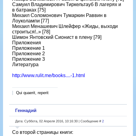
Самуил Владимирович Тиркельтауб В лагерях и
в батраках [75]
Михаил Соломонович Тумаркин Раввин в
Лоуколампи [77]
Михаил Менашевич Шлейфер «Жиды, выходи
строиться!..» [78]
Шимон Янтовский Сионист в плену [79]
Приложения
Приложение 1
Приложение 2
Приложение 3
Литература
http://www.rulit.me/books....-1.html
Qui quaerit, reperit
Геннадий
Дата: Суббота, 02 Апреля 2016, 10:16:30 | Сообщение #
2
Со второй страницы книги: