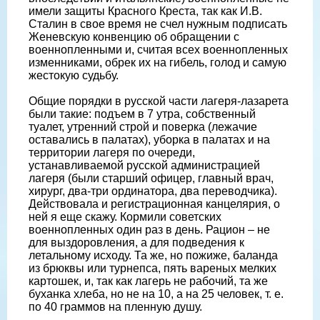
имели защиты Красного Креста, так как И.В.
Сталин в свое время не счел нужным подписать
Женевскую конвенцию об обращении с
военнопленными и, считая всех военнопленных
изменниками, обрек их на гибель, голод и самую
жестокую судьбу.
Общие порядки в русской части лагеря-лазарета
были такие: подъем в 7 утра, собственный
туалет, утренний строй и поверка (лежачие
оставались в палатах), уборка в палатах и на
территории лагеря по очереди,
устанавливаемой русской администрацией
лагеря (были старший офицер, главный врач,
хирург, два-три ординатора, два переводчика).
Действовала и регистрационная канцелярия, о
ней я еще скажу. Кормили советских
военнопленных один раз в день. Рацион – не
для выздоровления, а для подведения к
летальному исходу. Та же, но пожиже, баланда
из брюквы или турнепса, пять вареных мелких
картошек, и, так как лагерь не рабочий, та же
буханка хлеба, но не на 10, а на 25 человек, т. е.
по 40 граммов на пленную душу.