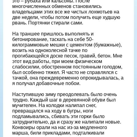
это – рубаха или кальсоны. После
многочисленных обменов становились
владельцами этих все же чистых лохмотьев на
две недели, чтобы потом получить еще худшую
рвань. Портянки стирали сами.
На траншее пришлось выполнять и
бетонирование, таскать на себе 50-
килограммовые мешки с цементом (бумажные),
возить на одноколесной тачке по
прогибающейся доске песок, гравий, бетон. Мне
этот вид работы, при моем физическом
слабосилии, обостренном постоянным голодом,
был особенно тяжел. Я часто не справлялся с
тачкой, она преждевременно опрокидывалась, а
я получал добавочные побои.
Наступившую зиму преодолевать было очень
трудно. Каждый шаг в деревянной обуви был
мучителен. На колодки налипал снег,
превращался на ходу в бугры, ноги
подламывались, сбивать эти горки было
затруднительно, да и сразу же налипали новые.
Конвоиры орали на нас из-за медленного
марша, били прикладами, подталкивали