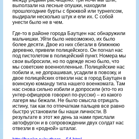
выползали на лесные опушки, находили
прошлогодние бурты с брюквой или турнепсом,
выдирали несколько штук и ели их. С собой
унести было не в чем.
Где-то в районе города Баутцен нас обнаружили
мальчишки. Уйти было невозможно, их было
более десяти. Двое из них сбегали в ближнюю
деревню, привели полицейского. Он погнал нас
под пистолетом в полицейский пункт. Номера мы
свои выбросили, но по одежде ясно было, что
мы советские военнопленные. Полицейские нас
побили и, не допрашивая, усадили в повозку, и
двое полицейских отвезли нас в город Баутцен в
воинскую команду типа нашего военкомата. Там
нас снова сильно избили и допросили (кто-то из
унтер-офицеров говорил по-русски) – из какого
лагеря мы бежали. Не было смысла отрицать
истину, так как по отпечаткам пальцев все равно
быстро установили бы наши личности. В
результате в этот же день за нами прислали
автофургон и в сопровождении двух солдат нас
отвезли в «родной» шталаг.