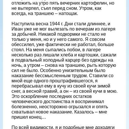
отложить на утро пять вечерних картофелин, но
не вытерпел, съел перед сном. Утром, как
всегда, на траншею – натощак.
Наступила весна 1944 г. Дни стали длиннее, и
Иван уже не мог вылезать по вечерам из лагеря
за добычей. Никакой подкормки не стало не
только у меня, но и у него самого. Я совсем
обессилел, уже фактически не работал, больше
стоял. На меня сыпались побои, в лагере
несколько раз лишали хлеба и картошки, сажали
в подвальный холодный карцер без одежды на
ночь, а утром – снова на траншею, рыть которую
сил не было. Особенно унизительным было
наказание бессмысленным трудом. Ставили со
мной еще одного проштрафившегося, я
перебрасывал ему в кучу из своей кучи зимой
снег, а весной гравий, а он – из своей кучи в мою.
Это оскорбление последних остатков
человеческого достоинства я воспринимал
болезненно, неосторожно огрызался и опять
схватывал новое наказание. Казалось – мне
пришел конец…
По всей видимости, я и подобные мне доходяги