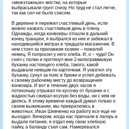
«межэтажные» мостки, на которые
выбрасывали грунт снизу. Но труд не стал легче,
так как сил не было совсем.
В деревне я пережил счастливый день, если
можно назвать счастливым день в плену.
Однажды, когда конвоиры отошли в дальний
конец траншеи, я выбрался из нее и забежал в
находившийся метрах в тридцати магазинчик. В
нем стоял за прилавком хозяин – пожилой
немец. Я попросил у него хлеба. И, о – чудо! Он
снял с полки и протянул мне 2-килограммовую
буханку настоящего хлеба, такого, какой
выдавали немцам по карточкам. Я ухватил эту
буханку, сунул за пояс в брюки и успел добежать
к своему рабочему месту до возвращения
конвоира. И вот в течение двух часов я
потихоньку отрывал по кусочку от буханки и с
жадностью сжирал всухую без воды, ни с кем не
делясь. К этому времени каждый думал только о
своем выживании, мы превратились в
животных. Иван Шевченко на работу все еще не
выходил. Вечером, когда нас пригнали в лагерь и
выдали питание, я отдал ему свою хлебную
пайку, а баланду съел сам. Намеревался