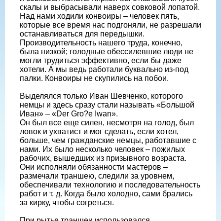
скалы и выбрасывали наверх совковой лопатой.
Над нами ходили конвоиры – человек пять,
которые все время нас подгоняли, не разрешали
останавливаться для передышки.
Производительность нашего труда, конечно,
была низкой; голодные обессилевшие люди не
могли трудиться эффективно, если бы даже
хотели. А мы ведь работали буквально из-под
палки. Конвоиры не скупились на побои.
Выделялся только Иван Шевченко, которого
немцы и здесь сразу стали называть «Большой
Иван» – «Der Gro?e Iwan».
Он был все еще силен, несмотря на голод, был
ловок и ухватист и мог сделать, если хотел,
больше, чем гражданские немцы, работавшие с
нами. Их было несколько человек – пожилых
рабочих, вышедших из призывного возраста.
Они исполняли обязанности мастеров –
размечали траншею, следили за уровнем,
обеспечивали технологию и последовательность
работ и т. д. Когда было холодно, сами брались
за кирку, чтобы согреться.
При рытье траншеи использовался