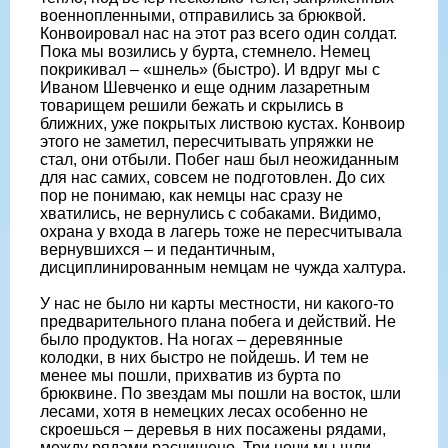
военнопленными, отправились за брюквой.
Конвоировал нас на этот раз всего один солдат.
Пока мы возились у бурта, стемнело. Немец
покрикивал – «шнель» (быстро). И вдруг мы с
Иваном Шевченко и еще одним лазаретным
товарищем решили бежать и скрылись в
ближних, уже покрытых листвою кустах. Конвоир
этого не заметил, пересчитывать упряжки не
стал, они отбыли. Побег наш был неожиданным
для нас самих, совсем не подготовлен. До сих
пор не понимаю, как немцы нас сразу не
хватились, не вернулись с собаками. Видимо,
охрана у входа в лагерь тоже не пересчитывала
вернувшихся – и педантичным,
дисциплинированным немцам не чужда халтура.
У нас не было ни карты местности, ни какого-то
предварительного плана побега и действий. Не
было продуктов. На ногах – деревянные
колодки, в них быстро не пойдешь. И тем не
менее мы пошли, прихватив из бурта по
брюквине. По звездам мы пошли на восток, шли
лесами, хотя в немецких лесах особенно не
скроешься – деревья в них посажены рядами,
между рядами расчищено. Три ночи мы шли,