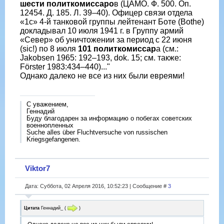
шести политкомиссаро
в (ЦАМО. Ф. 500. Оп.
12454. Д. 185. Л. 39–40). Офицер связи отдела
«1с» 4-й танковой группы лейтенант Боте (Bothe)
докладывал 10 июля 1941 г. в Группу армий
«Север» об уничтожении за период с 22 июня
(sic!) по 8 июля
101 политкомиссар
а (см.:
Jakobsen 1965: 192–193, dok. 15; см. также:
Förster 1983:434–440)..."
Однако далеко не все из них были евреями!
С уважением,
Геннадий
Буду благодарен за информацию о побегах советских
военнопленных
Suche alles über Fluchtversuche von russischen
Kriegsgefangenen.
Viktor7
Дата: Суббота, 02 Апреля 2016, 10:52:23 | Сообщение #
3
Цитата
Геннадий_
(
)