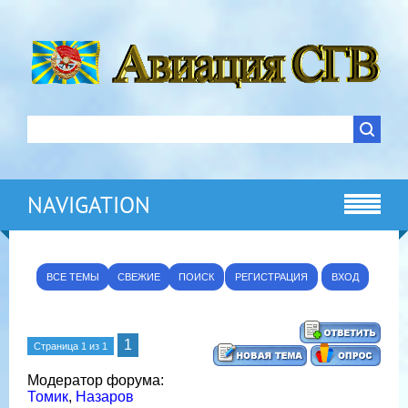
NAVIGATION
ВСЕ ТЕМЫ
СВЕЖИЕ
ПОИСК
РЕГИСТРАЦИЯ
ВХОД
1
Страница
1
из
1
Модератор форума:
Томик
,
Назаров