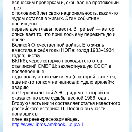
всяческим проверкам и, скрывая на протяжении
трех
с половиной лет свою национальность, каким-то
чудом остался в живых. Этим событиям
посвящены
первые две главы повести. В третьей — автор
описывает то, что пришлось ему пережить до и
после
Великой Отечественной войны. Его жизнь
вместила в себя годы НЭПа; голод 1933–1934
годов; чистку
ВКП(б), через которую проходил его отец;
сталинский СМЕРШ; захлестнувшую СССР в
послевоенные
годы волну антисемитизма (о которой, кажется,
еще никто топком не написал); «дело врачей»;
аварию
на Чернобыльской АЭС, рядом с которой он
оказался по воле судьбы весной 1986 года…
Вторую часть книги составляет статья известного
российского историка П. Поляна об участи
попавших в
плен евреев-красноармейцев.
http://www.libros.am/book....ejjca-1