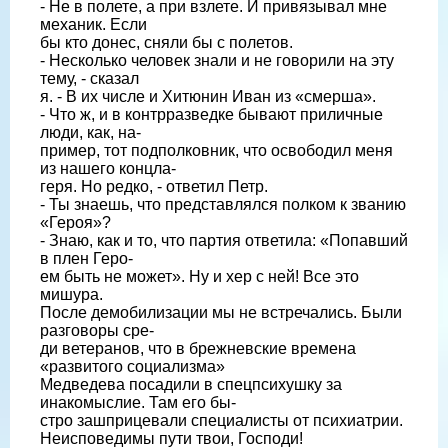
- Не в полете, а при взлете. И привязывал мне
механик. Если
бы кто донес, сняли бы с полетов.
- Несколько человек знали и не говорили на эту
тему, - сказал
я. - В их числе и Хитюнин Иван из «смерша».
- Что ж, и в контрразведке бывают приличные
люди, как, на-
пример, тот подполковник, что освободил меня
из нашего концла-
геря. Но редко, - ответил Петр.
- Ты знаешь, что представлялся полком к званию
«Героя»?
- Знаю, как и то, что партия ответила: «Попавший
в плен Геро-
ем быть не может». Ну и хер с ней! Все это
мишура.
После демобилизации мы не встречались. Были
разговоры сре-
ди ветеранов, что в брежневские времена
«развитого социализма»
Медведева посадили в спецпсихушку за
инакомыслие. Там его бы-
стро зашприцевали специалисты от психиатрии.
Неисповедимы пути твои, Господи!