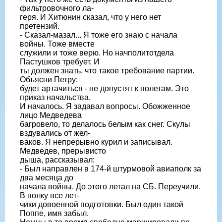
фильтровочного ла-
геря. И Хитюнин сказал, что у него нет
претензий.
- Сказал-мазал... Я тоже его знаю с начала
войны. Тоже вместе
служили и тоже верю. Но начполитотдела
Пастушков требует. И
ты должен знать, что такое требование партии.
Объясни Петру:
будет артачиться - не допустят к полетам. Это
приказ начальства.
И началось. Я задавал вопросы. Обожженное
лицо Медведева
багровело, то делалось белым как снег. Скулы
вздувались от жел-
ваков. Я непрерывно курил и записывал.
Медведев, прерывисто
дыша, рассказывал:
- Был направлен в 174-й штурмовой авиаполк за
два месяца до
начала войны. До этого летал на СБ. Переучили.
В полку все лет-
чики довоенной подготовки. Был один такой
Поппе, имя забыл.