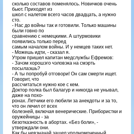
сколько составов поменялось. Новичков очень
бьют. Приходят из
школ с налетом всего часов двадцать, а нужно
сто.
- Нас до войны так и готовили. Только машины
были говно по
сравнению с немецкими. А штурмовики
появились только перед
самым началом войны. И у немцев таких нет.
- Можешь идти, - сказал я.
Утром пришел капитан медслужбы Ефремов:
- Зачэм хорошэго чэловэка на смэрть
посылаэшь?
- А ты попробуй отговори! Он сам смерти ищет.
Говорит, что
рассчитаться нужно кое с кем.
Доктор полка был балагур и никогда не унывал,
даже на похо-
ронах. Летчики его любили за анекдоты и за то,
что он лечил от всех
болезней, включая венерические. Прибористки и
оружейницы - за
безотказность в абортах. «Без боли», -
утверждали они.
Как бы невзначай зашел уполномоченный