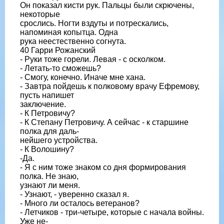
Он показал кисти рук. Пальцы были скрючены,
некоторые
срослись. Ногти вздуты и потрескались,
напоминая копытца. Одна
рука неестественно согнута.
40 Гарри Рожанский
- Руки тоже горели. Левая - с осколком.
- Летать-то сможешь?
- Смогу, конечно. Иначе мне хана.
- Завтра пойдешь к полковому врачу Ефремову,
пусть напишет
заключение.
- К Петровичу?
- К Степану Петровичу. А сейчас - к старшине
полка для даль-
нейшего устройства.
- К Волошину?
-Да.
- Я с ним тоже знаком со дня формирования
полка. Не знаю,
узнают ли меня.
- Узнают, - уверенно сказал я.
- Много ли осталось ветеранов?
- Летчиков - три-четыре, которые с начала войны.
Уже не-