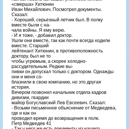
«смерша» Хитюнин
Иван Михайлович. Посмотрел документы.
Сказал:
- Хороший, серьезный летчик был. В полку
вместе были с на-
чала войны. Я ему верю.
- И я тоже, - добавил доктор.
Ушли они вместе, так как почти всегда ходили
вместе. Старший
лейтенант Хитюнин, в противоположность
доктору, был не то
чтобы угрюмым, а скорее холодно-
рассудительным. Редкие вы-
пивки он допускал только с доктором. Однажды
они и меня со-
блазнили в свою компанию, но это другая
история.
Вечером позвонил начальник отдела кадров
дивизии, гвардии
майор Богуславский Лев Евсеевич. Сказал:
- Возьми письменное объяснение от Медведева,
где и как он
проводил время до возвращения в полк.
Петр Медведев 41
- Так у него же есть документы из нашего