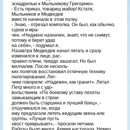
эскадрилью к Мыльникову Григорию».
- Есть приказ, товарищ майор! Кстати,
Мыльников и Медведев
вместе начинали в этом полку.
- Знаю, - отрезал комполка. Он был, как обычно,
суров и мра-
чен. «Недавно назначен, знает, что не снимут,
потому и берет удар
на себя», - подумал я.
Назавтра Медведев начал летать и сразу
изменился в лице, рас-
правил плечи, твердо зашагал. Но был
молчалив. После несколь-
ких полетов восстановил отличную технику
пилотирования. Лет-
чики говорили: «Надежен, как гранит». Летал
Петр много и с удо-
вольствием. «По боевому уставу пехоты
замыкающим в строю
должен быть старшина и лучший боец», -
отшучивался он, когда
ему предлагали лететь ведущим звена или
группы. «Лучше пусть
хвост прикрывает», - просили летчики.
Работы было много. Армия наступала. Немец