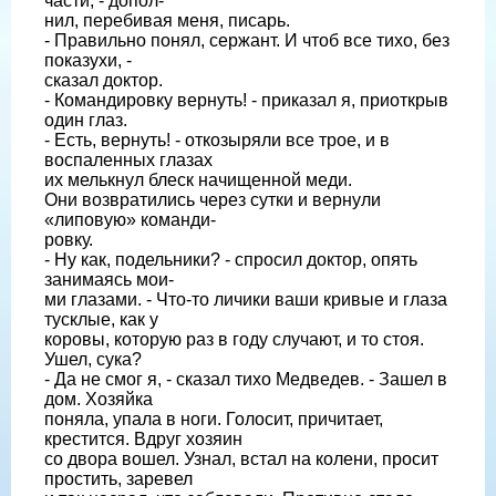
части, - допол-
нил, перебивая меня, писарь.
- Правильно понял, сержант. И чтоб все тихо, без
показухи, -
сказал доктор.
- Командировку вернуть! - приказал я, приоткрыв
один глаз.
- Есть, вернуть! - откозыряли все трое, и в
воспаленных глазах
их мелькнул блеск начищенной меди.
Они возвратились через сутки и вернули
«липовую» команди-
ровку.
- Ну как, подельники? - спросил доктор, опять
занимаясь мои-
ми глазами. - Что-то личики ваши кривые и глаза
тусклые, как у
коровы, которую раз в году случают, и то стоя.
Ушел, сука?
- Да не смог я, - сказал тихо Медведев. - Зашел в
дом. Хозяйка
поняла, упала в ноги. Голосит, причитает,
крестится. Вдруг хозяин
со двора вошел. Узнал, встал на колени, просит
простить, заревел