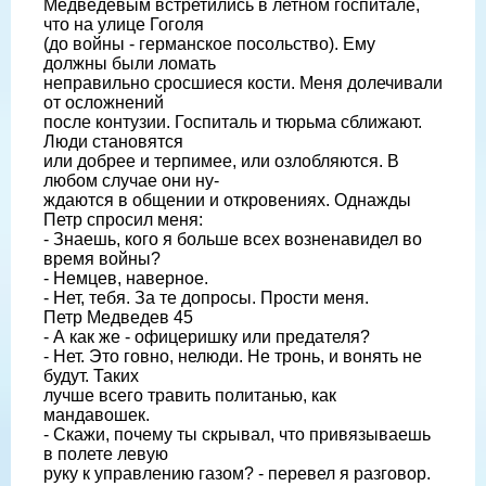
Медведевым встретились в летном госпитале,
что на улице Гоголя
(до войны - германское посольство). Ему
должны были ломать
неправильно сросшиеся кости. Меня долечивали
от осложнений
после контузии. Госпиталь и тюрьма сближают.
Люди становятся
или добрее и терпимее, или озлобляются. В
любом случае они ну-
ждаются в общении и откровениях. Однажды
Петр спросил меня:
- Знаешь, кого я больше всех возненавидел во
время войны?
- Немцев, наверное.
- Нет, тебя. За те допросы. Прости меня.
Петр Медведев 45
- А как же - офицеришку или предателя?
- Нет. Это говно, нелюди. Не тронь, и вонять не
будут. Таких
лучше всего травить политанью, как
мандавошек.
- Скажи, почему ты скрывал, что привязываешь
в полете левую
руку к управлению газом? - перевел я разговор.