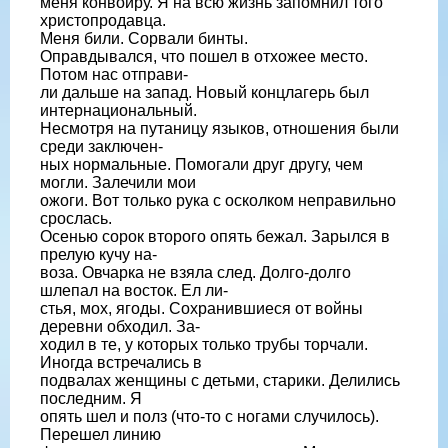
меня конвоиру. Я на всю жизнь запомнил того
христопродавца.
Меня били. Сорвали бинты.
Оправдывался, что пошел в отхожее место.
Потом нас отправи-
ли дальше на запад. Новый концлагерь был
интернациональный.
Несмотря на путаницу языков, отношения были
среди заключен-
ных нормальные. Помогали друг другу, чем
могли. Залечили мои
ожоги. Вот только рука с осколком неправильно
срослась.
Осенью сорок второго опять бежал. Зарылся в
прелую кучу на-
воза. Овчарка не взяла след. Долго-долго
шлепал на восток. Ел ли-
стья, мох, ягоды. Сохранившиеся от войны
деревни обходил. За-
ходил в те, у которых только трубы торчали.
Иногда встречались в
подвалах женщины с детьми, старики. Делились
последним. Я
опять шел и полз (что-то с ногами случилось).
Перешел линию