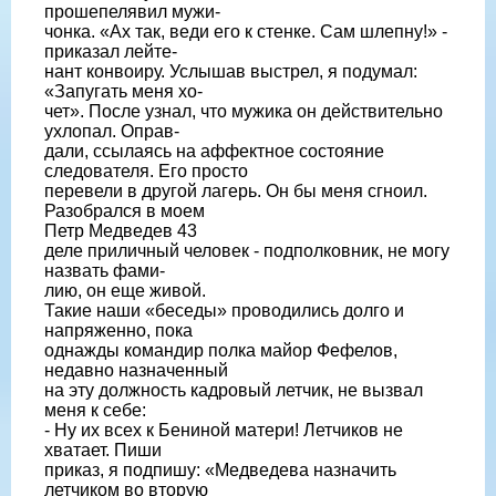
прошепелявил мужи-
чонка. «Ах так, веди его к стенке. Сам шлепну!» -
приказал лейте-
нант конвоиру. Услышав выстрел, я подумал:
«Запугать меня хо-
чет». После узнал, что мужика он действительно
ухлопал. Оправ-
дали, ссылаясь на аффектное состояние
следователя. Его просто
перевели в другой лагерь. Он бы меня сгноил.
Разобрался в моем
Петр Медведев 43
деле приличный человек - подполковник, не могу
назвать фами-
лию, он еще живой.
Такие наши «беседы» проводились долго и
напряженно, пока
однажды командир полка майор Фефелов,
недавно назначенный
на эту должность кадровый летчик, не вызвал
меня к себе:
- Ну их всех к Бениной матери! Летчиков не
хватает. Пиши
приказ, я подпишу: «Медведева назначить
летчиком во вторую