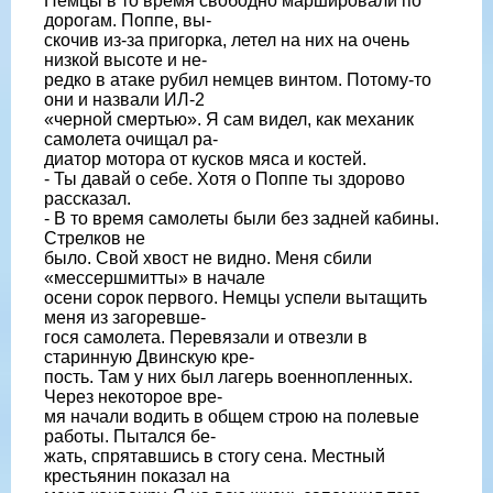
Немцы в то время свободно маршировали по
дорогам. Поппе, вы-
скочив из-за пригорка, летел на них на очень
низкой высоте и не-
редко в атаке рубил немцев винтом. Потому-то
они и назвали ИЛ-2
«черной смертью». Я сам видел, как механик
самолета очищал ра-
диатор мотора от кусков мяса и костей.
- Ты давай о себе. Хотя о Поппе ты здорово
рассказал.
- В то время самолеты были без задней кабины.
Стрелков не
было. Свой хвост не видно. Меня сбили
«мессершмитты» в начале
осени сорок первого. Немцы успели вытащить
меня из загоревше-
гося самолета. Перевязали и отвезли в
старинную Двинскую кре-
пость. Там у них был лагерь военнопленных.
Через некоторое вре-
мя начали водить в общем строю на полевые
работы. Пытался бе-
жать, спрятавшись в стогу сена. Местный
крестьянин показал на