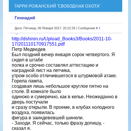
ГАРРИ РОЖАНСКИЙ "СВОБОДНАЯ ОХОТА"
Геннадий
Дата: Пятница, 06 Января 2017, 20:22:29 | Сообщение #
1
http://dshinin.ru/Upload_Books3/Books/2011-10-
17/201110170917551.pdf
Петр Медведев
Был поздний вечер января сорок четвертого. Я
сидел в штабе
полка и срочно составлял аттестацию и
наградной лист на летчика,
утром особо отличившегося в штурмовой атаке.
Горела лампа,
создавая лишь небольшое круглое пятно на
столе. В комнате было
одиноко и сумеречно, как в келье. Неожиданно в
дверь постучали
и сразу открыли. В проеме, в клубах холодного
воздуха, появилась
фигура в заиндевевшей шинели.
- Заходи. Я сейчас, только фразу допишу, -
сказал я.