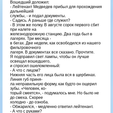
Вошедший доложил:
- Лейтенант Медведев прибыл для прохождения
дальнейшей
службы, - и подал документы.
- Садись. А раньше где служил?
- В этом же полку. В августе сорок первого сбит
при налете на
железнодорожную станцию. Два года был в
лагерях. Три месяца -
в бегах. Две недели, как освободился из нашего
фильтровочного
лагеря. В документах все сказано. Прочтите.
Я подправил свет лампы, чтобы он лучше
освещал вошедшего,
и спросил ошеломленный:
- А что с лицом?
Нижняя часть его лица была вся в щербинах.
Линия губ приня-
ла неправильную форму, как будто он ощерил
зубы. «Человек, ко-
торый смеется», - подумалось мне. Но было не
до смеха. Скорее
холодно - до озноба.
- Обжарился, - медленно ответил лейтенант.
- А что с руками?