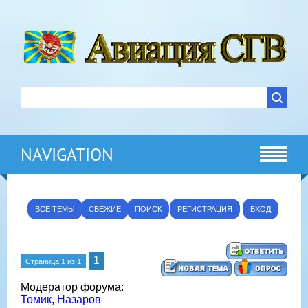
NAVIGATION
ВСЕ ТЕМЫ
СВЕЖИЕ
ПОИСК
РЕГИСТРАЦИЯ
ВХОД
1
Страница
1
из
1
Модератор форума:
Томик
,
Назаров