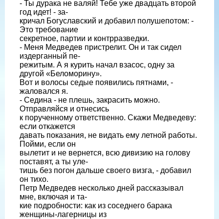
- Ты дурака не валяй! Тебе уже двадцать второй
год идет! - за-
кричал Богуславский и добавил полушепотом: -
Это требование
секретное, партии и контрразведки.
- Меня Медведев пристрелит. Он и так сидел
издерганный пе-
режитым. А я курить начал взасос, одну за
другой «Беломорину».
Вот и волосы седые появились пятнами, -
жаловался я.
- Седина - не плешь, закрасить можно.
Отправляйся и отнесись
к порученному ответственно. Скажи Медведеву:
если откажется
давать показания, не видать ему летной работы.
Пойми, если он
вылетит и не вернется, всю дивизию на голову
поставят, а ты уле-
тишь без погон дальше своего визга, - добавил
он тихо.
Петр Медведев несколько дней рассказывал
мне, включая и та-
кие подробности: как из соседнего барака
женщины-лагерницы из