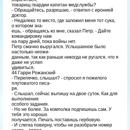
товарищ гвардии капитан медслужбы?
- Обращайтесь, разрешаю, - ответил с иронией
доктор.
- Недалеко то место, где заложил меня тот сука,
о котором зна-
ешь, - обращаясь ко мне, сказал Петр. - Дайте
командировку нам
на пару дней, пока войны нет.
Петр смачно выругался. Услышанное было
настолько неожи-
данным, так как раньше никогда не ругался, что я
даже не успел
удивиться.
44 Гарри Рожанский
- Перепечко, слышал? - спросил я пожилого
плутоватого писа-
ря.
- Слышал, сейчас выпишу на двое суток. Как для
выполнения
особого задания.
- Но не более. За комполка подпишешь сам. У
тебя это хорошо
получается. Печать поставишь гербовую.
- И слегка поверну, чтобы не разобрали номер