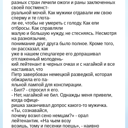
разных стран лечили ожоги и раны заключенных
своей постменст-
руальной мочой. Как мужики отдавали им свою
сперму и те глота-
ли ее, чтобы не умереть с голоду. Как ели
отбросы. Как справляли
малую и большую нужду, не стесняясь. Несмотря
на разноязычие,
понимание друг друга было полное. Кроме того,
он рассказал, как
уже в нашем спецлагере его допрашивал
отглаженный молодень-
кий лейтенант в черных очках и с нагайкой и все
настаивал, что
Петр завербован немецкой разведкой, которая
обжарила его па-
яльной лампой для конспирации.
- Бил? - спросил я его.
- Нет, нагайкой не бил. Однажды меня привели,
когда офице-
ришка заканчивал допрос какого-то мужичка.
«Ты, сознавайся,
почему возил сено немцам?» - орал
лейтенантик. «На чьем возу
возишь, тому и песенки поешь», - наивно