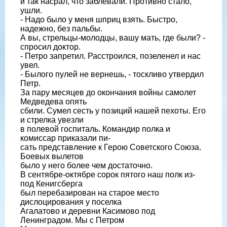
и так насрал, что заблевали. Противно стало,
ушли.
- Надо было у меня шприц взять. Быстро,
надежно, без пальбы.
А вы, стрельцы-молодцы, вашу мать, где были? -
спросил доктор.
- Петро запретил. Расстроился, позеленел и нас
увел.
- Былого пулей не вернешь, - тоскливо утвердил
Петр.
За пару месяцев до окончания войны самолет
Медведева опять
сбили. Сумел сесть у позиций нашей пехоты. Его
и стрелка увезли
в полевой госпиталь. Командир полка и
комиссар приказали пи-
сать представление к Герою Советского Союза.
Боевых вылетов
было у него более чем достаточно.
В сентябре-октябре сорок пятого наш полк из-
под Кенигсберга
был перебазирован на старое место
дислоцирования у поселка
Агалатово и деревни Касимово под
Ленинградом. Мы с Петром