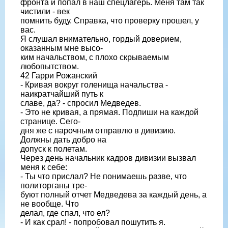
фронта и попал в наш спецлагерь. Меня там так
чистили - век
помнить буду. Справка, что проверку прошел, у
вас.
Я слушал внимательно, гордый доверием,
оказанным мне высо-
ким начальством, с плохо скрываемым
любопытством.
42 Гарри Рожанский
- Кривая вокруг голенища начальства -
наикратчайший путь к
славе, да? - спросил Медведев.
- Это не кривая, а прямая. Подпиши на каждой
странице. Сего-
дня же с нарочным отправлю в дивизию.
Должны дать добро на
допуск к полетам.
Через день начальник кадров дивизии вызвал
меня к себе:
- Ты что прислал? Не понимаешь разве, что
политорганы тре-
буют полный отчет Медведева за каждый день, а
не вообще. Что
делал, где спал, что ел?
- И как срал! - попробовал пошутить я.