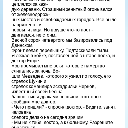
цеплялся за каж-
дую деревню. Страшный зенитный огонь велся
от железнодорож-
ных мостов и освобождаемых городов. Все было
напряжено - и
нервы, и лица. Но в душе что-то поет -
двигаемся, не стоим...
Весной сорок четвертого мы базировались под
Двинском.
Фронт делал передышку. Подтаскивали тылы.
Я лежал в койке, поставленной в штабе полка, и
доктор Ефре-
мов промывал мне веки, которые намертво
слипались за ночь. Во-
шли Медведев, которого я узнал по голосу, его
стрелок Щукин и
стрелок командира эскадрильи Чернов,
известный своей бесша-
башностью и драками по пьяни, о которых
сообщил мне доктор.
- Чего пришли? - спросил доктор. - Видите, занят,
человека
слепого делаю на сегодня зрячим.
- Мы не к тебе, доктор, а к больному. Разрешите
обратиться,