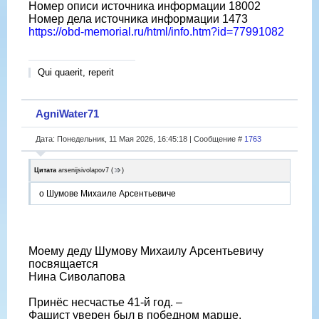
Номер описи источника информации 18002
Номер дела источника информации 1473
https://obd-memorial.ru/html/info.htm?id=77991082
Qui quaerit, reperit
AgniWater71
Дата: Понедельник, 11 Мая 2026, 16:45:18 | Сообщение #
1763
Цитата
arsenijsivolapov7
(
)
о Шумове Михаиле Арсентьевиче
Моему деду Шумову Михаилу Арсентьевичу
посвящается
Нина Сиволапова
Принёс несчастье 41-й год. –
Фашист уверен был в победном марше.