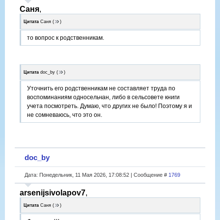
Саня
,
Цитата
Саня
(
)
то вопрос к родственникам.
Цитата
doc_by
(
)
Уточнить его родственникам не составляет труда по
воспоминаниям односельчан, либо в сельсовете книги
учета посмотреть. Думаю, что других не было! Поэтому я и
не сомневаюсь, что это он.
doc_by
Дата: Понедельник, 11 Мая 2026, 17:08:52 | Сообщение #
1769
arsenijsivolapov7
,
Цитата
Саня
(
)