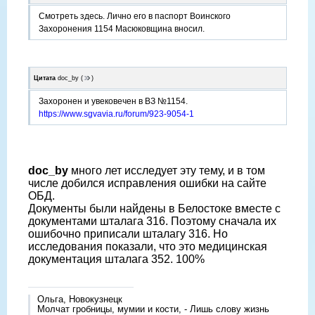
Смотреть здесь. Лично его в паспорт Воинского
Захоронения 1154 Масюковщина вносил.
Цитата
doc_by
(
)
Захоронен и увековечен в ВЗ №1154.
https://www.sgvavia.ru/forum/923-9054-1
doc_by
много лет исследует эту тему, и в том
числе добился исправления ошибки на сайте
ОБД.
Документы были найдены в Белостоке вместе с
документами шталага 316. Поэтому сначала их
ошибочно приписали шталагу 316. Но
исследования показали, что это медицинская
документация шталага 352. 100%
Ольга, Новокузнецк
Молчат гробницы, мумии и кости, - Лишь слову жизнь