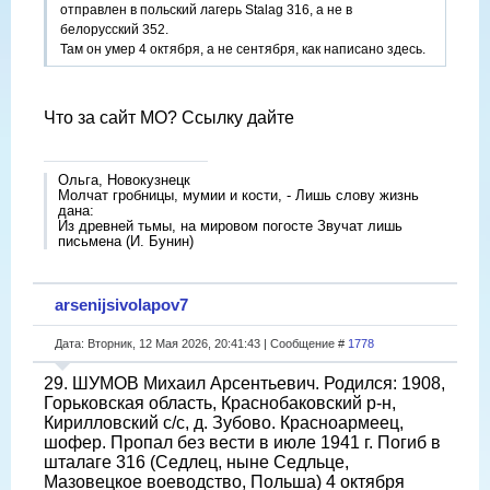
отправлен в польский лагерь Stalag 316, а не в
белорусский 352.
Там он умер 4 октября, а не сентября, как написано здесь.
Что за сайт МО? Ссылку дайте
Ольга, Новокузнецк
Молчат гробницы, мумии и кости, - Лишь слову жизнь
дана:
Из древней тьмы, на мировом погосте Звучат лишь
письмена (И. Бунин)
arsenijsivolapov7
Дата: Вторник, 12 Мая 2026, 20:41:43 | Сообщение #
1778
29. ШУМОВ Михаил Арсентьевич. Родился: 1908,
Горьковская область, Краснобаковский р-н,
Кирилловский с/с, д. Зубово. Красноармеец,
шофер. Пропал без вести в июле 1941 г. Погиб в
шталаге 316 (Седлец, ныне Седльце,
Мазовецкое воеводство, Польша) 4 октября