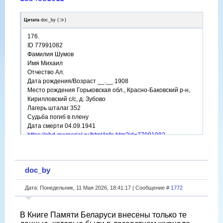
Цитата
doc_by
(
)
176.
ID 77991082
Фамилия Шумов
Имя Михаил
Отчество Ал.
Дата рождения/Возраст __.__.1908
Место рождения Горьковская обл., Красно-Баковский р-н,
Кирилловский с/с, д. Зубово
Лагерь шталаг 352
Судьба погиб в плену
Дата смерти 04.09.1941
https://obd-memorial.ru/html/info.htm?id=77991082
doc_by
Дата: Понедельник, 11 Мая 2026, 18:41:17 | Сообщение #
1772
В Книге Памяти Беларуси внесены только те