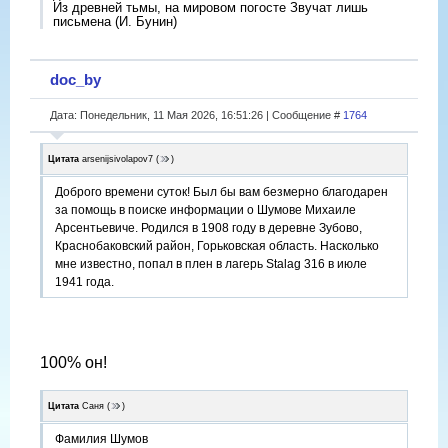
Из древней тьмы, на мировом погосте Звучат лишь
письмена (И. Бунин)
doc_by
Дата: Понедельник, 11 Мая 2026, 16:51:26 | Сообщение #
1764
Цитата
arsenijsivolapov7
(
)
Доброго времени суток! Был бы вам безмерно благодарен
за помощь в поиске информации о Шумове Михаиле
Арсентьевиче. Родился в 1908 году в деревне Зубово,
Краснобаковский район, Горьковская область. Насколько
мне известно, попал в плен в лагерь Stalag 316 в июле
1941 года.
100% он!
Цитата
Саня
(
)
Фамилия Шумов