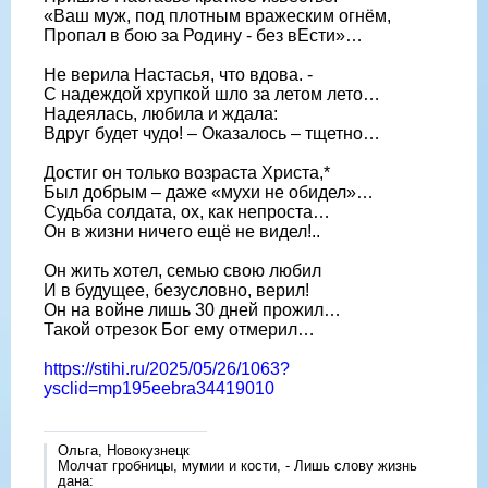
«Ваш муж, под плотным вражеским огнём,
Пропал в бою за Родину - без вЕсти»…
Не верила Настасья, что вдова. -
С надеждой хрупкой шло за летом лето…
Надеялась, любила и ждала:
Вдруг будет чудо! – Оказалось – тщетно…
Достиг он только возраста Христа,*
Был добрым – даже «мухи не обидел»…
Судьба солдата, ох, как непроста…
Он в жизни ничего ещё не видел!..
Он жить хотел, семью свою любил
И в будущее, безусловно, верил!
Он на войне лишь 30 дней прожил…
Такой отрезок Бог ему отмерил…
https://stihi.ru/2025/05/26/1063?
ysclid=mp195eebra34419010
Ольга, Новокузнецк
Молчат гробницы, мумии и кости, - Лишь слову жизнь
дана: