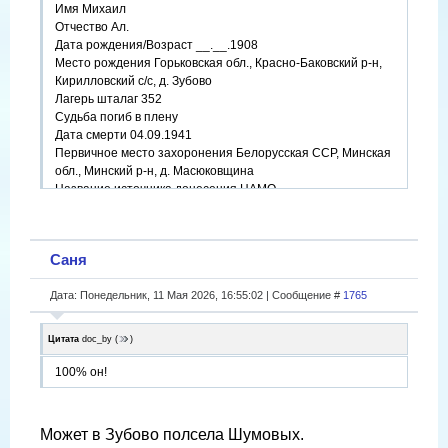
Имя Михаил
Отчество Ал.
Дата рождения/Возраст __.__.1908
Место рождения Горьковская обл., Красно-Баковский р-н,
Кирилловский с/с, д. Зубово
Лагерь шталаг 352
Судьба погиб в плену
Дата смерти 04.09.1941
Первичное место захоронения Белорусская ССР, Минская
обл., Минский р-н, д. Масюковщина
Название источника донесения ЦАМО
Номер фонда источника информации 58
Номер описи источника информации 18002
Номер дела источника информации 1473
Саня
https://obd-memorial.ru/html/info.htm?id=77991082
Дата: Понедельник, 11 Мая 2026, 16:55:02 | Сообщение #
1765
Цитата
doc_by
(
)
100% он!
Может в Зубово полсела Шумовых.