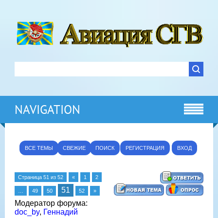
NAVIGATION
ВСЕ ТЕМЫ
СВЕЖИЕ
ПОИСК
РЕГИСТРАЦИЯ
ВХОД
Страница
51
из
52
«
1
2
51
…
49
50
52
»
Модератор форума:
doc_by
,
Геннадий