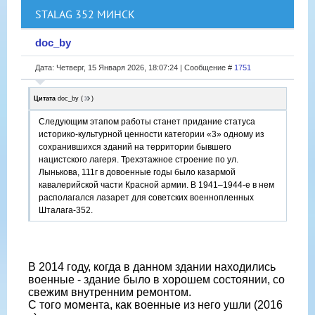
STALAG 352 МИНСК
doc_by
Дата: Четверг, 15 Января 2026, 18:07:24 | Сообщение #
1751
Цитата
doc_by
(
)
Следующим этапом работы станет придание статуса
историко-культурной ценности категории «3» одному из
сохранившихся зданий на территории бывшего
нацистского лагеря. Трехэтажное строение по ул.
Лынькова, 111г в довоенные годы было казармой
кавалерийской части Красной армии. В 1941–1944-е в нем
располагался лазарет для советских военнопленных
Шталага-352.
В 2014 году, когда в данном здании находились
военные - здание было в хорошем состоянии, со
свежим внутренним ремонтом.
С того момента, как военные из него ушли (2016