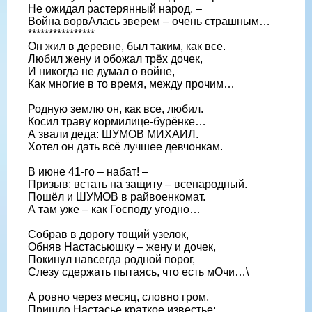
Не ожидал растерянный народ. –
Война ворвАлась зверем – очень страшным…
****************
Он жил в деревне, был таким, как все.
Любил жену и обожал трёх дочек,
И никогда не думал о войне,
Как многие в то время, между прочим…
Родную землю он, как все, любил.
Косил траву кормилице-бурёнке…
А звали деда: ШУМОВ МИХАИЛ.
Хотел он дать всё лучшее девчонкам.
В июне 41-го – набат! –
Призыв: встать на защиту – всенародный.
Пошёл и ШУМОВ в райвоенкомат.
А там уже – как Господу угодно…
Собрав в дорогу тощий узелок,
Обняв Настасьюшку – жену и дочек,
Покинул навсегда родной порог,
Слезу сдержать пытаясь, что есть мОчи…\
А ровно через месяц, словно гром,
Пришло Настасье краткое известье: