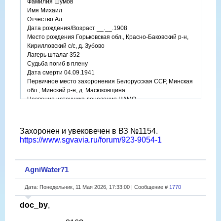
Фамилия Шумов
Имя Михаил
Отчество Ал.
Дата рождения/Возраст __.__.1908
Место рождения Горьковская обл., Красно-Баковский р-н,
Кирилловский с/с, д. Зубово
Лагерь шталаг 352
Судьба погиб в плену
Дата смерти 04.09.1941
Первичное место захоронения Белорусская ССР, Минская
обл., Минский р-н, д. Масюковщина
Название источника донесения ЦАМО
Номер фонда источника информации 58
Номер описи источника информации 18002
Номер дела источника информации 1473
Захоронен и увековечен в ВЗ №1154.
https://obd-memorial.ru/html/info.htm?id=77991082
https://www.sgvavia.ru/forum/923-9054-1
Qui quaerit, reperit
AgniWater71
Дата: Понедельник, 11 Мая 2026, 17:33:00 | Сообщение #
1770
doc_by
,