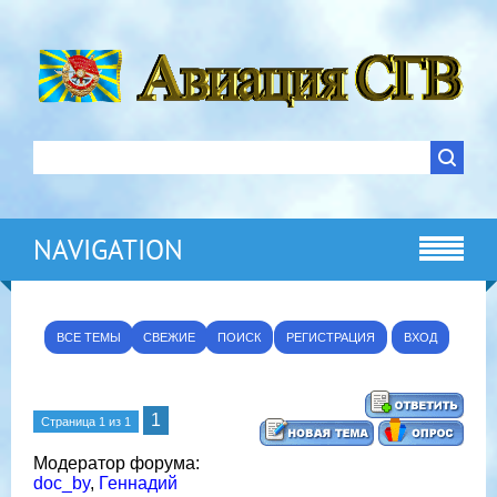
NAVIGATION
ВСЕ ТЕМЫ
СВЕЖИЕ
ПОИСК
РЕГИСТРАЦИЯ
ВХОД
1
Страница
1
из
1
Модератор форума:
doc_by
,
Геннадий