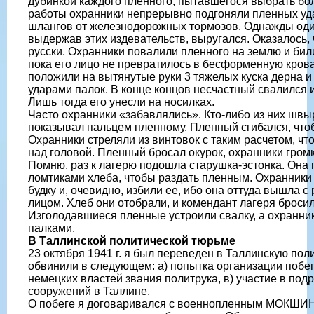
дубинкой каждого пленного, пытавшегося выбрать б
работы охранники непрерывно подгоняли пленных уд
шлангов от железнодорожных тормозов. Однажды оди
выдержав этих издевательств, выругался. Оказалось, 
русски. Охранники повалили пленного на землю и бил
пока его лицо не превратилось в бесформенную кров
положили на вытянутые руки 3 тяжелых куска дерна и 
ударами палок. В конце концов несчастный свалился и
Лишь тогда его унесли на носилках.
Часто охранники «забавлялись». Кто-либо из них швыр
показывал пальцем пленному. Пленный сгибался, чтоб
Охранники стреляли из винтовок с таким расчетом, чт
над головой. Пленный бросал окурок, охранники громк
Помню, раз к лагерю подошла старушка-эстонка. Она 
ломтиками хлеба, чтобы раздать пленным. Охранники
будку и, очевидно, избили ее, ибо она оттуда вышла 
лицом. Хлеб они отобрали, и комендант лагеря бросил 
Изголодавшиеся пленные устроили свалку, а охранни
палками.
В Таллинской политической тюрьме
23 октября 1941 г. я был переведен в Таллинскую пол
обвинили в следующем: а) попытка организации побега
немецких властей звания политрука, в) участие в под
сооружений в Таллине.
О побеге я договаривался с военнопленным МОКШ