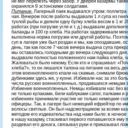
не мог перелезть через забор. У дверей казармы такж
охранялся 9 эстонскими солдатами.
Питание.
Лагерный паек выдавался утром: поллитра
чая. Вечером после работы выдавали 1 л супа из гнил
тухлой рыбы и делили одну булку хлеба весом в 1 кг 2
работах (при погрузке угля и т. д.) выдавали дополни
баланды и 100 гр хлеба. На работах задерживали меня
выполнена норма погрузки или другой работы. Поэтом
суп в лагере уже был роздан и мы, как опоздавшие, о
день, так как после 7 часов вечера выдача супа прек
мы оставались голодными до вечера следующего дня.
выдавали полностью положенного нам пайка хлеба, ч
Жаловаться было некому. Если кто и спрашивал: «По
хлеба?», то он лишался талона на питание на весь де
этом военнопленного клали на скамью, снимали брюк
дубинками здесь же, у кухни. Избивали нас за это бо
числа русских военнопленных, продавшихся немцам з
Избиение военнопленных. Немцы избивали нас без вся
не только кулаками, били каблуками сапог, палками и
избиениях принимали участие не только немецкие сол
офицеры. Так, в лагере был немецкий ефрейтор по им
волосы светлые. Он был надсмотрщиком за всеми к
методом его издевательства над нами было: в ночно
в нашу казарму, стаскивал первого попавшегося ему п
раздевал его донага, связывал руки и приказывал лож