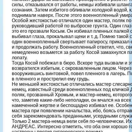
силы, отказывался от работы, немцы избивали шланг
сознания. Затем избитого обливали холодной водой, 
поднимали наверх. После этого военнопленный умира
Особой жестокостью отличался один мастер, поляк по
руководивший работой по выброске грунта. Один глаз 
это его прозвали Косым. Он избивал пленных палкой 
выбивал глаза, прокалывал щеки и т. д. Помню такой с
один военнопленный свертывает папиросу, приказал 
и продолжать работу. Военнопленный ответил, что, св
немедленно возьмется за работу. Косой замахнулся п
лопату.
Тогда Косой побежал в бюро. Вскоре туда вызвали и э
возвратился избитым, с окровавленным лицом. Через 
вооружившись винтовкой, повел пленного в лагерь. П
в пленного и прострелил ему грудь.
Не меньшей жестокостью отличались мастер слесарно
немец, известный среди военнопленных под кличкой 
поляк, прозванный Хромым, и мастер-немец, которого 
что, заметив какие-либо неполадки, он мчался на всех 
намеченной жертве и беспощадно избивал ее. Особе
мастера при появлении начальства, ибо, боясь отправ
себя зарекомендовать преданными, усердными служа
Только 2 мастера-немца вели себя по-человечески.
АНДРЕАС. Интересно отметить, что оба они хорошо г
настроены против гитлеровского режима.