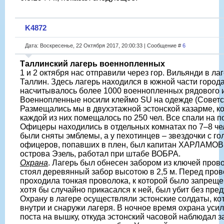
K4872
Дата: Воскресенье, 22 Октября 2017, 20:00:33 | Сообщение #
6
Таллинский лагерь военнопленных
1 и 2 октября нас отправили через гор. Вильянди в ла
Таллин. Здесь лагерь находился в южной части город
насчитывалось более 1000 военнопленных рядового и
Военнопленные носили клеймо SU на одежде (Советск
Размещались мы в двухэтажной эстонской казарме, ко
каждой из них помещалось по 250 чел. Все спали на п
Офицеры находились в отдельных комнатах по 7–8 че
были сняты эмблемы, а у пехотинцев – звездочки с го
офицеров, попавших в плен, был капитан ХАРЛАМОВ 
острова Эзель, работал при штабе ВОБРА.
Охрана
. Лагерь был обнесен забором из ключей прово
стоял деревянный забор высотою в 2,5 м. Перед про
проходила тонкая проволока, к которой было запрещен
хотя бы случайно прикасался к ней, был убит без пре
Охрану в лагере осуществляли эстонские солдаты, к
внутри и снаружи лагеря. В ночное время охрана ус
поста на вышку, откуда эстонский часовой наблюдал за