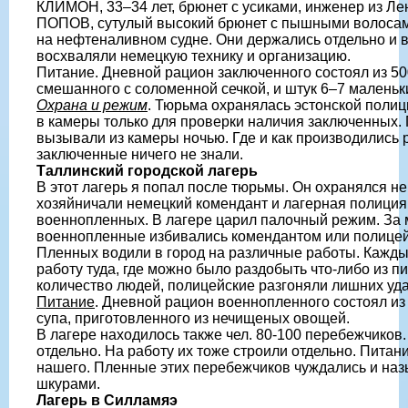
КЛИМОН, 33–34 лет, брюнет с усиками, инженер из Ле
ПОПОВ, сутулый высокий брюнет с пышными волосам
на нефтеналивном судне. Они держались отдельно и 
восхваляли немецкую технику и организацию.
Питание. Дневной рацион заключенного состоял из 500
смешанного с соломенной сечкой, и штук 6–7 маленьк
Охрана и режим
. Тюрьма охранялась эстонской поли
в камеры только для проверки наличия заключенных.
вызывали из камеры ночью. Где и как производились 
заключенные ничего не знали.
Таллинский городской лагерь
В этот лагерь я попал после тюрьмы. Он охранялся н
хозяйничали немецкий комендант и лагерная полиция,
военнопленных. В лагере царил палочный режим. За
военнопленные избивались комендантом или полицейс
Пленных водили в город на различные работы. Кажды
работу туда, где можно было раздобыть что-либо из 
количество людей, полицейские разгоняли лишних уд
Питание
. Дневной рацион военнопленного состоял из 1
супа, приготовленного из нечищеных овощей.
В лагере находилось также чел. 80-100 перебежчиков
отдельно. На работу их тоже строили отдельно. Питан
нашего. Пленные этих перебежчиков чуждались и н
шкурами.
Лагерь в Силламяэ