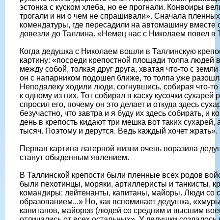
эстонка с куском хлеба, но ее прогнали. Конвоиры вел
трогали и ни о чем не спрашивали». Сначала пленных
комендатуры, где пересадили на автомашину вместе 
довезли до Таллина. «Немец нас с Николаем повел в 
Когда дедушка с Николаем вошли в Таллинскую крепо
картину: «посреди крепостной площади толпа людей 
между собой, толкая друг друга, хватая что-то с земли 
он с напарником подошел ближе, то толпа уже разошл
Неподалеку ходили люди, согнувшись, собирая что-то
к одному из них. Тот собирал в каску кусочки сухарей
спросил его, почему он это делает и откуда здесь суха
безучастно, что завтра и я буду их здесь собирать, и 
день в крепость кидают три мешка вот таких сухарей, 
тысяч. Поэтому и дерутся. Ведь каждый хочет жрать».
Первая картина лагерной жизни очень поразила дедуш
станут обыденным явлением.
В Таллинской крепости были пленные всех родов войс
были пехотинцы, моряки, артиллеристы и танкисты, 
командиры: лейтенанты, капитаны, майоры. Люди со
образованием...» Но, как вспоминает дедушка, «хмур
капитанов, майоров (людей со средним и высшим во
отличались от всех остальных». У дедушки создалось 