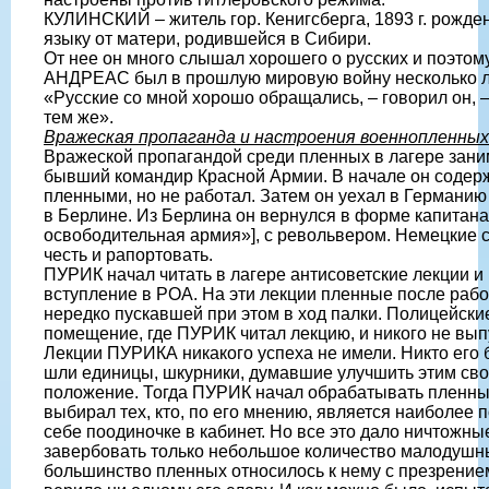
КУЛИНСКИЙ – житель гор. Кенигсберга, 1893 г. рожде
языку от матери, родившейся в Сибири.
От нее он много слышал хорошего о русских и поэтому
АНДРЕАС был в прошлую мировую войну несколько ле
«Русские со мной хорошо обращались, – говорил он, –
тем же».
Вражеская пропаганда и настроения военнопленных
Вражеской пропагандой среди пленных в лагере зан
бывший командир Красной Армии. В начале он содерж
пленными, но не работал. Затем он уехал в Германию
в Берлине. Из Берлина он вернулся в форме капитана
освободительная армия»], с револьвером. Немецкие с
честь и рапортовать.
ПУРИК начал читать в лагере антисоветские лекции и 
вступление в РОА. На эти лекции пленные после рабо
нередко пускавшей при этом в ход палки. Полицейски
помещение, где ПУРИК читал лекцию, и никого не вып
Лекции ПУРИКА никакого успеха не имели. Никто его 
шли единицы, шкурники, думавшие улучшить этим св
положение. Тогда ПУРИК начал обрабатывать пленны
выбирал тех, кто, по его мнению, является наиболее 
себе поодиночке в кабинет. Но все это дало ничтожны
завербовать только небольшое количество малодушн
большинство пленных относилось к нему с презрением,