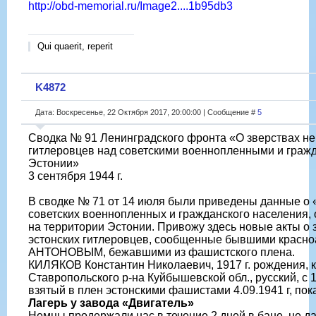
http://obd-memorial.ru/Image2....1b95db3
Qui quaerit, reperit
K4872
Дата: Воскресенье, 22 Октября 2017, 20:00:00 | Сообщение #
5
Сводка № 91 Ленинградского фронта «О зверствах не
гитлеровцев над советскими военнопленными и граж
Эстонии»
3 сентября 1944 г.
В сводке № 71 от 14 июля были приведены данные о 
советских военнопленных и гражданского населения,
на территории Эстонии. Привожу здесь новые акты о 
эстонских гитлеровцев, сообщенные бывшими крас
АНТОНОВЫМ, бежавшими из фашистского плена.
КИЛЯКОВ Константин Николаевич, 1917 г. рождения, к
Ставропольского р-на Куйбышевской обл., русский, с 
взятый в плен эстонскими фашистами 4.09.1941 г, по
Лагерь у завода «Двигатель»
Немцы продержали нас в течение 2 дней в бане, не да