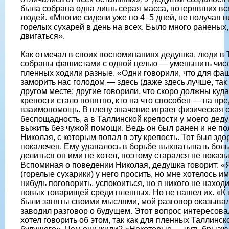
была собрана одна лишь серая масса, потерявших вс
людей. «Многие сидели уже по 4–5 дней, не получая н
горелых сухарей в день на всех. Было много раненых,
двигаться».
Как отмечал в своих воспоминаниях дедушка, люди в
собраны фашистами с одной целью — уменьшить числ
пленных ходили разные. «Одни говорили, что для фаш
заморить нас голодом — здесь (даже здесь лучше, так 
другом месте; другие говорили, что скоро должны куд
крепости стало понятно, кто на что способен — на пр
взаимопомощь. В плену значение играет физическая с
беспощадность, а в Таллинской крепости у моего дед
выжить без чужой помощи. Ведь он был ранен и не по
Николая, с которым попал в эту крепость. Тот был здо
покалечен. Ему удавалось в борьбе выхватывать боль
делиться он ими не хотел, поэтому старался не показ
Вспоминая о поведении Николая, дедушка говорит: «Я,
(горелые сухарики) у него просить, но мне хотелось и
нибудь поговорить, успокоиться, но я никого не наход
новых товарищей среди пленных. Но не нашел их. «К 
были заняты своими мыслями, мой разговор оказывал
заводил разговор о будущем. Этот вопрос интересовал
хотел говорить об этом, так как для пленных Таллинск