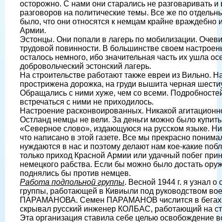
осторожно. С нами они старались не разговаривать и
разговоров на политические темы. Все же по отдель
было, что они относятся к немцам крайне враждебно 
Армии.
Эстонцы. Они попали в лагерь по мобилизации. Очев
трудовой повинности. В большинстве своем настроен
осталось немного, ибо значительная часть их ушла осе
добровольческий эстонский лагерь.
На строительстве работают также евреи из Вильно. На
прострижена дорожка, на груди вышита черная шестиу
Обращались с ними хуже, чем со всеми. Подробностей
встречаться с ними не приходилось.
Настроение расконвоированных. Никакой агитационн
Остланд немцы не вели. За деньги можно было купить
«Северное слово», издающуюся на русском языке. Ник
что написано в этой газете. Все мы прекрасно поним
нуждаются в нас и поэтому делают нам кое-какие побл
только приход Красной Армии или удачный побег при
немецкого рабства. Если бы можно было достать ору
поднялись бы против немцев.
Работа подпольной группы
. Весной 1944 г. я узнал 
группы, работающей в Кивиыли под руководством во
ПАРАМАНОВА. Семен ПАРАМАНОВ числится в бегах, 
скрывал русский инженер КОЛБАС, работающий на ст
Эта организация ставила себе целью освобождение 