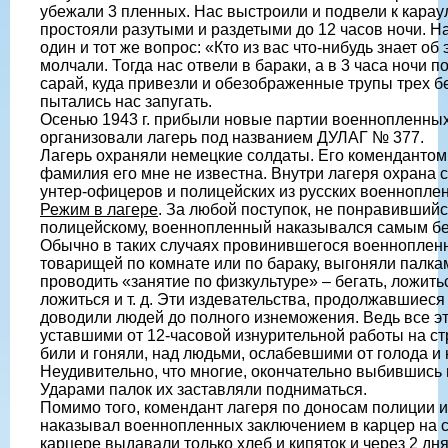
убежали 3 пленных. Нас выстроили и подвели к кара
простояли разутыми и раздетыми до 12 часов ночи. Н
один и тот же вопрос: «Кто из вас что-нибудь знает об
молчали. Тогда нас отвели в бараки, а в 3 часа ночи п
сарай, куда привезли и обезображенные трупы трех бе
пытались нас запугать.
Осенью 1943 г. прибыли новые партии военнопленных
организовали лагерь под названием ДУЛАГ № 377.
Лагерь охраняли немецкие солдаты. Его комендантом
фамилия его мне не известна. Внутри лагеря охрана с
унтер-офицеров и полицейских из русских военнопле
Режим в лагере
. За любой поступок, не понравивший
полицейскому, военнопленный наказывался самым б
Обычно в таких случаях провинившегося военнопленно
товарищей по комнате или по бараку, выгоняли палка
проводить «занятие по физкультуре» – бегать, ложитьс
ложиться и т. д. Эти издевательства, продолжавшиеся
доводили людей до полного изнеможения. Ведь все э
уставшими от 12-часовой изнурительной работы на стр
били и гоняли, над людьми, ослабевшими от голода и 
Неудивительно, что многие, окончательно выбившись и
Ударами палок их заставляли подниматься.
Помимо того, комендант лагеря по доносам полиции 
наказывал военнопленных заключением в карцер на сро
карцере выдавали только хлеб и кипяток и через 2 дня