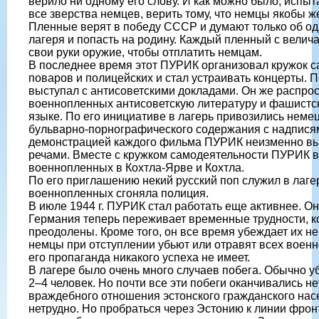
верило ни одному его слову. И как можно было, испы
все зверства немцев, верить тому, что немцы якобы 
Пленные верят в победу СССР и думают только об од
лагеря и попасть на родину. Каждый пленный с велич
свои руки оружие, чтобы отплатить немцам.
В последнее время этот ПУРИК организовал кружок с
поваров и полицейских и стал устраивать концерты. 
выступал с антисоветскими докладами. Он же распро
военнопленных антисоветскую литературу и фашистск
языке. По его инициативе в лагерь привозились неме
бульварно-порнографического содержания с надписям
демонстрацией каждого фильма ПУРИК неизменно вы
речами. Вместе с кружком самодеятельности ПУРИК в
военнопленных в Кохтла-Ярве и Кохтла.
По его приглашению некий русский поп служил в лаге
военнопленных сгоняла полиция.
В июле 1944 г. ПУРИК стал работать еще активнее. Он
Германия теперь переживает временные трудности, к
преодолены. Кроме того, он все время убеждает их не 
немцы при отступлении убьют или отравят всех военн
его пропаганда никакого успеха не имеет.
В лагере было очень много случаев побега. Обычно у
2–4 человек. Но почти все эти побеги оканчивались н
враждебного отношения эстонского гражданского насе
нетрудно. Но пробраться через Эстонию к линии фрон