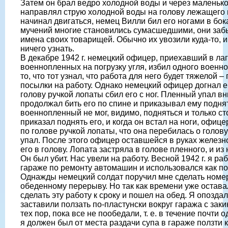
Затем он брал ведро холодной воды и через маленько
направлял струю холодной воды на голову лежащего 
начинал двигаться, немец Вилли бил его ногами в бока
мучений многие становились сумасшедшими, они забыв
имена своих товарищей. Обычно их увозили куда-то, и
ничего узнать.
В декабре 1942 г. немецкий офицер, приехавший в ла
военнопленных на погрузку угля, избил одного военн
то, что тот узнал, что работа для него будет тяжелой –
посылки на работу. Однако немецкий офицер догнал е
голову ручкой лопаты сбил его с ног. Пленный упал в
продолжал бить его по спине и приказывал ему подня
военнопленный не мог, видимо, подняться и только ст
приказал поднять его, и когда он встал на ноги, офице
по голове ручкой лопаты, что она перебилась о голов
упал. После этого офицер оставшейся в руках железн
его в голову. Лопата застряла в голове пленного, и из
Он был убит. Нас увели на работу. Весной 1942 г. я р
гараже по ремонту автомашин и использовался как по
Однажды немецкий солдат поручил мне сделать номе
обеденному перерыву. Но так как времени уже оставал
сделать эту работу к сроку и пошел на обед. Я опоздал
заставили ползать по-пластунски вокруг гаража с зак
тех пор, пока все не пообедали, т. е. в течение почти
я должен был от места раздачи супа в гараже ползти к