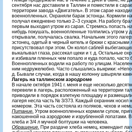
сентября нас доставили в Таллин и поместили в сара
территории завода «Двигатель». В этом сарае находил
военнопленных. Охраняли барак эстонцы. Кормили на
получал ежедневно только 2–3 сухаря. На работу брали
первым выходил утром из сарая. Стремясь попасть на 
нибудь покушать, военнопленные толпились утром у дв
открывали, получалась свалка. Начальник этого лаге
эстонец, одетый в черный китель и брюки с красными
присутствовал при этом. Он колол саблей выбегающи
выкалывал глаза, рассекал щеки и т. д. Остальные ох
и избивали пленных чем попало и куда попало, часто 
Военнопленных водили на работу по улицам. Населен
ним недружелюбно. Часто слышались выкрики: «Непо
д. Бывали случаи, когда в нашу колонну швыряли камн
Лагерь на таллинском аэродроме
В начале октября 1941 г. меня и еще несколько деся
перевели в лагерь, расположенный на территории та
приводили в порядок взлетную площадку и размещали
лагеря несла часть № 3/373. Каждый охранник носил н
номером. Эта часть состояла из поляков, чехов и нем
Питание.
Утром военнопленных кормили супом, приг
накошенной на аэродроме и изрубленной лопатами. В
хлеба и 3/4 л мучной болтушки на человека.
Обращение.
При раздаче хлеба немец, комендант лаг