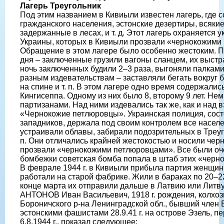
Лагерь Треугольник
Под этим названием в Кивиыли известен лагерь, где 
гражданского населения, эстонские дезертиры, всяки
задержанные в лесах, и т. д. Этот лагерь охраняется
Украины, которых в Кивиыли прозвали «чернокожими
Обращение в этом лагере было особенно жестоким. П
дня – заключенные грузили вагоны сланцем, их выстр
ночь заключенных будили 2–3 раза, выгоняли палками
разным издевательствам – заставляли бегать вокруг б
на спине и т. п. В этом лагере одно время содержалис
Кингисеппа. Одному из них было 8, второму 9 лет. Не
партизанами. Над ними издевались так же, как и над 
«Чернокожие петлюровцы». Украинская полиция, сост
западников, держала под своим контролем все насел
устраивали облавы, забирали подозрительных в Треуго
п. Они отличались крайней жестокостью и носили черн
прозвали «чернокожими петлюровцами». Все были оче
бомбежки советская бомба попала в штаб этих «черн
В феврале 1944 г. в Кивиыли прибыла партия женщин 
работали на старой фабрике. Жили в бараках по 20–22
конце марта их отправили дальше в Латвию или Литву
АНТОНОВ Иван Васильевич, 1918 г. рождения, колхозн
Бороничского р-на Ленинградской обл., бывший чле
эстонскими фашистами 28.9.41 г. на острове Эзель,
6.8.1944 г., показал следующее: