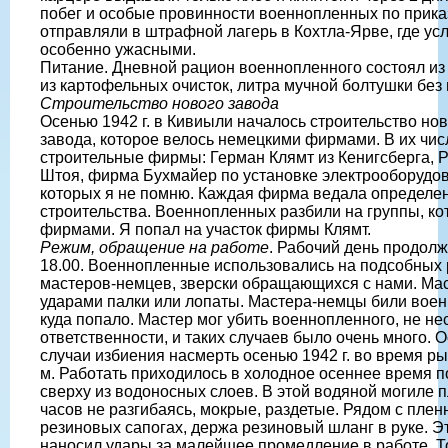
побег и особые провинности военнопленных по прика
отправляли в штрафной лагерь в Кохтла-Ярве, где у
особенно ужасными.
Питание. Дневной рацион военнопленного состоял из 3
из картофельных очисток, литра мучной болтушки без 
Строительство нового завода
Осенью 1942 г. в Кивиыли началось строительство но
завода, которое велось немецкими фирмами. В их чи
строительные фирмы: Герман Клямт из Кенигсберга, Р
Штоя, фирма Бухмайер по установке электрооборудов
которых я не помню. Каждая фирма ведала определе
строительства. Военнопленных разбили на группы, к
фирмами. Я попал на участок фирмы Клямт.
Режим, обращение на работе
. Рабочий день продолжа
18.00. Военнопленные использовались на подсобных 
мастеров-немцев, зверски обращающихся с нами. Ма
ударами палки или лопаты. Мастера-немцы били воен
куда попало. Мастер мог убить военнопленного, не не
ответственности, и таких случаев было очень много.
случаи избиения насмерть осенью 1942 г. во время р
м. Работать приходилось в холодное осеннее время 
сверху из водоносных слоев. В этой водяной могиле 
часов не разгибаясь, мокрые, раздетые. Рядом с плен
резиновых сапогах, держа резиновый шланг в руке. 
наносил удары за малейшее промедление в работе. То