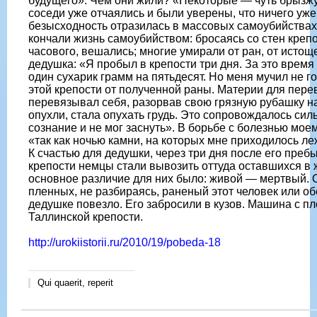
будущего». Чем они жили? «Некоторые — чуть брызжу
соседи уже отчаялись и были уверены, что ничего уже
безысходность отразилась в массовых самоубийствах
кончали жизнь самоубийством: бросаясь со стен крепо
часового, вешались; многие умирали от ран, от истощ
дедушка: «Я пробыл в крепости три дня. За это время
один сухарик грамм на пятьдесят. Но меня мучил не го
этой крепости от полученной раны. Материи для пере
перевязывал себя, разорвав свою грязную рубашку на
опухли, стала опухать грудь. Это сопровождалось силь
сознание и не мог заснуть». В борьбе с болезнью мое
«так как ночью камни, на которых мне приходилось л
К счастью для дедушки, через три дня после его преб
крепости немцы стали вывозить оттуда оставшихся в
основное различие для них было: живой — мертвый. О
пленных, не разбираясь, раненый этот человек или 
дедушке повезло. Его забросили в кузов. Машина с п
Таллинской крепости.
http://urokiistorii.ru/2010/19/pobeda-18
Qui quaerit, reperit