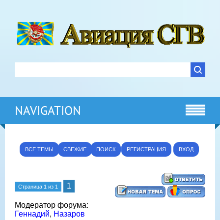
NAVIGATION
ВСЕ ТЕМЫ
СВЕЖИЕ
ПОИСК
РЕГИСТРАЦИЯ
ВХОД
1
Страница
1
из
1
Модератор форума:
Геннадий
,
Назаров