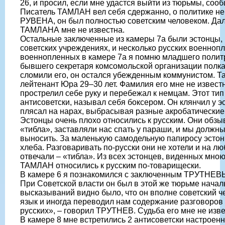
26, и просил, если мне удастся выйти из тюрьмы, соо
Писатель ТАМЛАН вел себя сдержанно, о политике не
РУВЕНА, он был полностью советским человеком. Д
ТАМЛАНА мне не известна.
Остальные заключенные из камеры 7а были эстонцы,
советских учреждениях, и несколько русских военнопл
военнопленных в камере 7а я помню младшего поли
бывшего секретаря комсомольской организации полка
сломили его, он остался убежденным коммунистом. Т
лейтенант Юра 29–30 лет. Фамилия его мне не извес
прострелил себе руку и перебежал к немцам. Этот ти
антисоветски, называл себя боксером. Он клянчил у эс
плясал на нарах, выбрасывая разные акробатические
Эстонцы очень плохо относились к русским. Они обзы
«тибла», заставляли нас спать у параши, и мы должн
выносить. За маленькую самодельную папиросу эстонц
хлеба. Разговаривать по-русски они не хотели и на л
отвечали – «тибла». Из всех эстонцев, виденных мно
ТАМЛАН относились к русским по-товарищески.
В камере 6 я познакомился с заключенным ТРУТНЕВЫ
При Советской власти он был в этой же тюрьме начал
высказываний видно было, что он вполне советский че
язык и иногда переводил нам содержание разговоров 
русских», – говорил ТРУТНЕВ. Судьба его мне не изве
В камере 8 мне встретились 2 антисоветски настроен