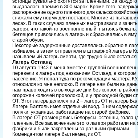
эстонцы буквально охотятся за пленными. За каждого
выдавалась премия в 300 марок. Кроме того, задержа
распоряжение одного пленного для сельскохозяйствен
снижали ему норму для поставок. Многие из пытавши
лесах. В таких случаях пленных выстраивали и зачит
лагеря, что такой-то военнопленный, пытаясь бежать, б
беглецов привозились в лагерь и сбрасывались в яму
старой обуви.
Некоторые задержанные доставлялись обратно в лаг
избивали, а затем отправляли в штрафной лагерь в Ко
называемый лагерь смерти, где трудно было остаться
Лагерь Остланд
10 августа 1943 г. меня вместе с группой военнопленн
перевели в лагерь под названием Остланд, в которо
население. Я попал туда по рекомендации мастера 
относился ко мне неплохо. В лагере нам были выдан
нам право ходить в выходные дни без конвоя в район
огорожен колючей проволокой, и у проходной будки с
ОТ. Этот лагерь делился на 2 – лагерь ОТ и лагерь Ба
Лагерь Балтоль имел отдельный вход. В нем содержал
поляки, украинцы, работавшие на старой фабрике.
В лагере ОТ размещались белорусы, эстонцы, голла
пленные. Все заключенные этого лагеря работали на 
фабрики и были закреплены за разными фирмами.
Комендантом лагеря был немец из ОТ.