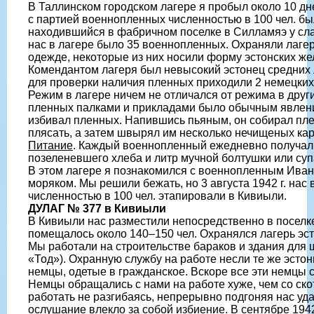
В Таллинском городском лагере я пробыл около 10 дне
с партией военнопленных численностью в 100 чел. бы
находившийся в фабричном поселке в Силламяэ у сла
нас в лагере было 35 военнопленных. Охраняли лаге
одежде, некоторые из них носили форму эстонских ж
Комендантом лагеря был невысокий эстонец средних л
для проверки наличия пленных приходили 2 немецких
Режим в лагере ничем не отличался от режима в друг
пленных палками и прикладами было обычным явлени
избивал пленных. Напившись пьяным, он собирал плен
плясать, а затем швырял им несколько нечищеных ка
Питание
. Каждый военнопленный ежедневно получал 
позеленевшего хлеба и литр мучной болтушки или суп
В этом лагере я познакомился с военнопленным И
моряком. Мы решили бежать, но 3 августа 1942 г. нас 
численностью в 100 чел. этапировали в Кивиыли.
ДУЛАГ № 377 в Кивиыли
В Кивиыли нас разместили непосредственно в поселке 
помещалось около 140–150 чел. Охранялся лагерь эс
Мы работали на строительстве бараков и здания для 
«Тод»). Охранную службу на работе несли те же эстон
немцы, одетые в гражданское. Вскоре все эти немцы 
Немцы обращались с нами на работе хуже, чем со ско
работать не разгибаясь, непрерывно подгоняя нас уд
ослушание влекло за собой избиение. В сентябре 1942