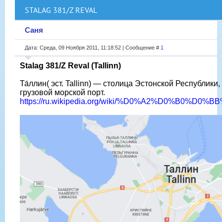
STALAG 381/Z REVAL
Саня
Дата: Среда, 09 Ноября 2011, 11:18:52 | Сообщение #
1
Stalag 381/Z Reval (Tallinn)
Та́ллин( эст. Tallinn) — столица Эстонской Республик
грузовой морской порт.
https://ru.wikipedia.org/wiki/%D0%A2%D0%B0%