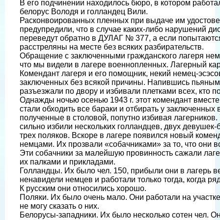
В его подчинении находилось бюро, в котором работа
белорус Володя и голландец Вили.
Расконвоированных пленных при выдаче им удостове
предупредили, что в случае каких-либо нарушений д
переведут обратно в ДУЛАГ № 377, а если попытаются
расстреляны на месте без всяких разбирательств.
Обращение с заключенными гражданского лагеря немн
что мы видели в лагере военнопленных. Лагерный кар
Комендант лагеря и его помощник, некий немец-эсэсо
заключенных без всякой причины. Напившись пьяным
разъезжали по двору и избивали плетками всех, кто п
Однажды ночью осенью 1943 г. этот комендант вмест
стали обходить все бараки и отбирать у заключенных 
полученные в столовой, попутно избивая лагерников. 
сильно избили нескольких голландцев, двух девушек-б
трех поляков. Вскоре в лагере появился новый коме
немцами. Их прозвали «собачниками» за то, что они вс
Эти собачники за малейшую провинность сажали лаге
их палками и прикладами.
Голландцы. Их было чел. 150, прибыли они в лагерь в
ненавидели немцев и работали только тогда, когда ря
К русским они относились хорошо.
Поляки. Их было очень мало. Они работали на участке
не могу сказать о них.
Белорусы-западники. Их было несколько сотен чел. О