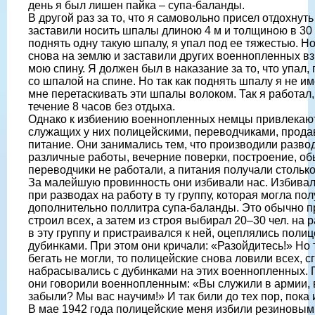
день я был лишен пайка – супа-баланды.
В другой раз за то, что я самовольно присел отдохнут
заставили носить шпалы длиною 4 м и толщиною в 30 
поднять одну такую шпалу, я упал под ее тяжестью. Н
снова на землю и заставили других военнопленных вз
мою спину. Я должен был в наказание за то, что упал,
со шпалой на спине. Но так как поднять шпалу я не и
мне перетаскивать эти шпалы волоком. Так я работал,
течение 8 часов без отдыха.
Однако к избиению военнопленных немцы привлекают
служащих у них полицейскими, переводчиками, прод
питание. Они занимались тем, что производили разв
различные работы, вечерние поверки, построение, обы
переводчики не работали, а питания получали столько
За малейшую провинность они избивали нас. Избивали
при разводах на работу в ту группу, которая могла пол
дополнительно поллитра супа-баланды. Это обычно п
строил всех, а затем из строя выбирал 20–30 чел. на ра
в эту группу и пристраивался к ней, оцеплялись поли
дубинками. При этом они кричали: «Разойдитесь!» Но 
бегать не могли, то полицейские снова ловили всех, сг
набрасывались с дубинками на этих военнопленных.
они говорили военнопленным: «Вы служили в армии, в
забыли? Мы вас научим!» И так били до тех пор, пока
В мае 1942 года полицейские меня избили резиновым