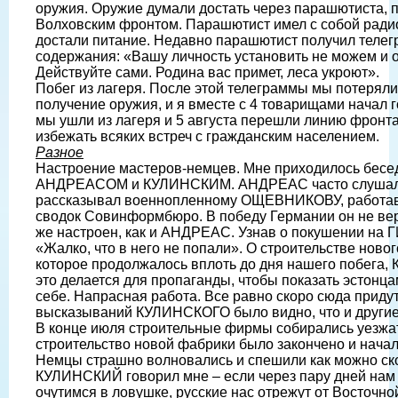
оружия. Оружие думали достать через парашютиста, п
Волховским фронтом. Парашютист имел с собой радио
достали питание. Недавно парашютист получил теле
содержания: «Вашу личность установить не можем и 
Действуйте сами. Родина вас примет, леса укроют».
Побег из лагеря. После этой телеграммы мы потерял
получение оружия, и я вместе с 4 товарищами начал г
мы ушли из лагеря и 5 августа перешли линию фронта
избежать всяких встреч с гражданским населением.
Разное
Настроение мастеров-немцев. Мне приходилось бесед
АНДРЕАСОМ и КУЛИНСКИМ. АНДРЕАС часто слушал с
рассказывал военнопленному ОЩЕВНИКОВУ, работав
сводок Совинформбюро. В победу Германии он не в
же настроен, как и АНДРЕАС. Узнав о покушении на Г
«Жалко, что в него не попали». О строительстве ново
которое продолжалось вплоть до дня нашего побега
это делается для пропаганды, чтобы показать эстонца
себе. Напрасная работа. Все равно скоро сюда придут
высказываний КУЛИНСКОГО было видно, что и другие 
В конце июля строительные фирмы собирались уезжат
строительство новой фабрики было закончено и нача
Немцы страшно волновались и спешили как можно ско
КУЛИНСКИЙ говорил мне – если через пару дней нам 
очутимся в ловушке, русские нас отрежут от Восточно