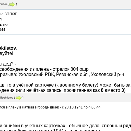
ентин
(
)
ие ВПП/ЗП
п
бытия
944
eoktistov
,
вуйте!
 дед? -
свобождения из плена - стрелок 304 ошр
ризыва: Ухоловский РВК, Рязанская обл., Ухоловский р-н
ш, то в учётной карточке (к военному билету) может быть з
дения (или нечёткая запись, прочитанная как
8
вместо
3
)
lijfeoktistov
(
)
ся в плену в Латвии в городе Двинск с 28.10.1941 по 4.08.44
и ошибки в учётных карточках - обычное дело, сплошь и ря
о, освобожден в марте 1944 г., а не в августе.