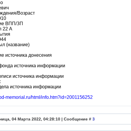
во
евич
ождения/Возраст
910
ие ВПП/ЗП
п 22 А
бытия
944
ыл (название)
е источника донесения
фонда источника информации
описи источника информации
с
дела источника информации
obd-memorial.ru/html/info.htm?id=2001156252
ница, 04 Марта 2022, 04:28:10 | Сообщение #
3