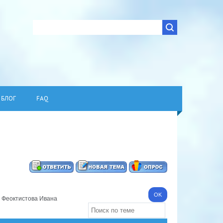
БЛОГ
FAQ
 Феоктистова Ивана