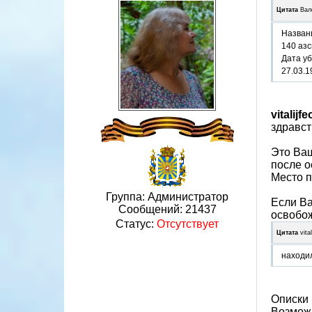
Цитата
Вал
Назван
140 азс
Дата у
27.03.1
vitalijf
здравст
Это Ваш
после о
Место п
Группа: Администратор
Если Ва
Сообщений:
21437
освобож
Статус:
Отсутствует
Цитата
vita
находил
Описки 
Возможн