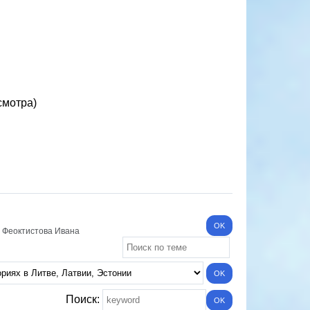
смотра)
 Феоктистова Ивана
Поиск: