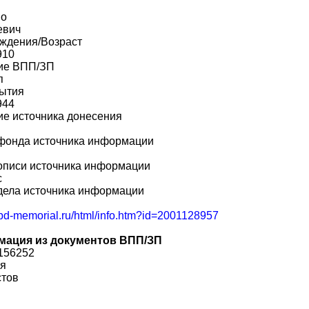
во
евич
ождения/Возраст
910
ие ВПП/ЗП
п
бытия
944
е источника донесения
фонда источника информации
описи источника информации
с
дела источника информации
obd-memorial.ru/html/info.htm?id=2001128957
ация из документов ВПП/ЗП
156252
я
стов