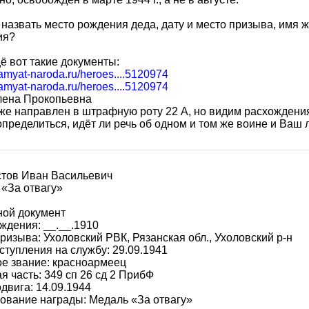
назвать место рождения деда, дату и место призыва, имя 
ия?
ё вот такие документы:
pamyat-naroda.ru/heroes....5120974
pamyat-naroda.ru/heroes....5120974
лена Прокопьевна
же направлен в штрафную роту 22 А, но видим расхождения
пределиться, идёт ли речь об одном и том же воине и Ваш л
стов Иван Васильевич
«За отвагу»
ной документ
ждения: __.__.1910
ризыва: Ухоловский РВК, Рязанская обл., Ухоловский р-н
ступления на службу: 29.09.1941
е звание: красноармеец
я часть: 349 сп 26 сд 2 ПрибФ
двига: 14.09.1944
ование награды: Медаль «За отвагу»