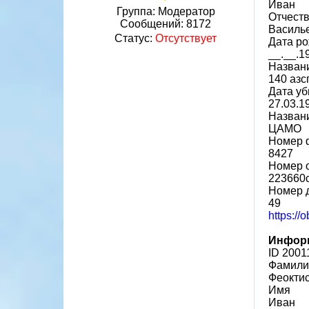
Иван
Группа: Модератор
Отчест
Сообщений:
8172
Василь
Статус:
Отсутствует
Дата р
__.__.1
Назван
140 азс
Дата у
27.03.1
Названи
ЦАМО
Номер 
8427
Номер 
223660
Номер 
49
https://
Информ
ID 2001
Фамили
Феокти
Имя
Иван