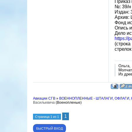
Приказ
№: 39/н
Издан: 
Архив:
Фонд ис
Опись и
Дело ис
https://
(строка
стрелок
Ольга,
Молчат 
Из дре
Авиации СГВ
»
ВОЕННОПЛЕННЫЕ - ШТАЛАГИ, ОФЛАГИ,
Васильевича
(Военопленые)
1
Страница
1
из
1