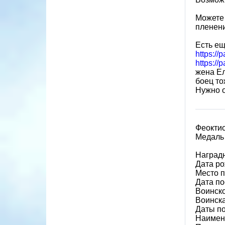
Можете 
пленен
Есть ещ
https://
https://
жена Е
боец то
Нужно о
Феокти
Медаль 
Наград
Дата ро
Место п
Дата по
Воинско
Воинска
Даты по
Наимен