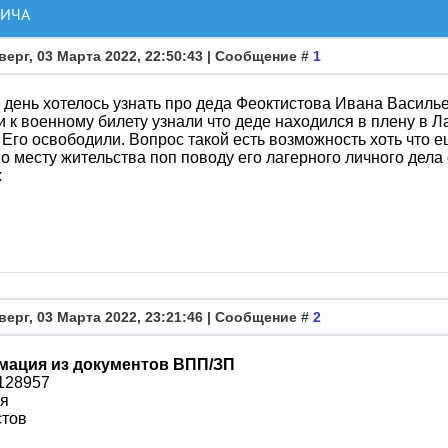
ВИЧА
верг, 03 Марта 2022, 22:50:43 | Сообщение #
1
день хотелось узнать про деда Феоктистова Ивана Васильев
и к военному билету узнали что деде находился в плену в Л
. Его освободили. Вопрос такой есть возможность хоть что 
о месту жительства поп поводу его лагерного личного дела о
х
верг, 03 Марта 2022, 23:21:46 | Сообщение #
2
ация из документов ВПП/ЗП
128957
я
стов