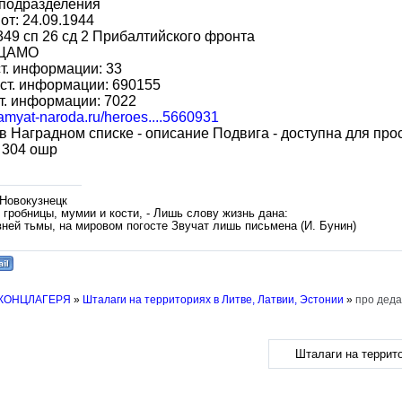
 подразделения
 от: 24.09.1944
349 сп 26 сд 2 Прибалтийского фронта
 ЦАМО
т. информации: 33
ст. информации: 690155
т. информации: 7022
pamyat-naroda.ru/heroes....5660931
 в Наградном списке - описание Подвига - доступна для про
 304 ошр
 Новокузнецк
гробницы, мумии и кости, - Лишь слову жизнь дана:
вней тьмы, на мировом погосте Звучат лишь письмена (И. Бунин)
 КОНЦЛАГЕРЯ
»
Шталаги на территориях в Литве, Латвии, Эстонии
»
про деда