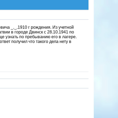
ича _._.1910 г рождения. Из учетной
атвии в городе Двинск с 28.10.1941 по
еще узнать по пребыванию его в лагере.
твет получил что такого дела нету в