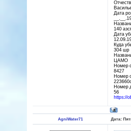
Отчест
Василь
Дата р
__.__.1
Назван
140 азс
Дата у
12.09.1
Куда уб
304 шр
Названи
ЦАМО
Номер 
8427
Номер 
223660
Номер 
56
https://
AgniWater71
Дата: Пят