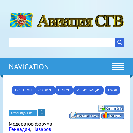
NAVIGATION
ВСЕ ТЕМЫ
СВЕЖИЕ
ПОИСК
РЕГИСТРАЦИЯ
ВХОД
1
Страница
1
из
1
Модератор форума:
Геннадий
,
Назаров