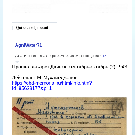
Qui quaerit, reperit
AgniWater71
Дата: Вторник, 15 Октября 2024, 20:39:06 | Сообщение #
12
Прошëл лазарет Двинск, сентябрь-октябрь (?) 1943
Лейтенант М. Мухамеджанов
https://obd-memorial.ru/html/info.htm?
id=85629177&p=1