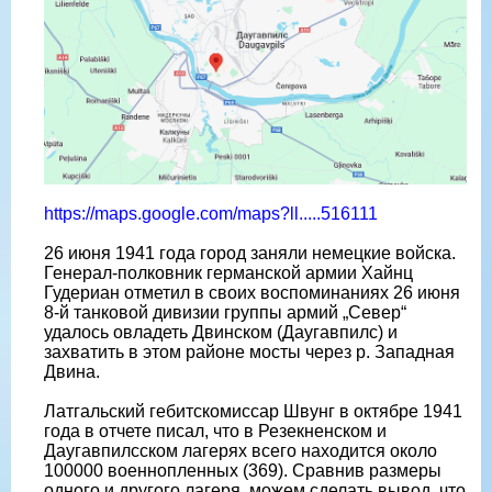
https://maps.google.com/maps?ll.....516111
26 июня 1941 года город заняли немецкие войска.
Генерал-полковник германской армии Хайнц
Гудериан отметил в своих воспоминаниях 26 июня
8-й танковой дивизии группы армий „Север“
удалось овладеть Двинском (Даугавпилс) и
захватить в этом районе мосты через р. Западная
Двина.
Латгальский гебитскомиссар Швунг в октябре 1941
года в отчете писал, что в Резекненском и
Даугавпилсском лагерях всего находится около
100000 военнопленных (369). Сравнив размеры
одного и другого лагеря, можем сделать вывод, что