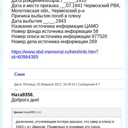
Дата рождения/Возраст __.__.1910
Дата и место призыва __.07.1941 Чермозский РВК,
Молотовская обл., Чермозский р-н
Причина выбытия погиб в плену
Дата выбытия __.__.1943
Название источника информации ЦАМО
Номер фонда источника информации 58
Номер описи источника информации 977520
Номер дела источника информации 269
https://www.obd-memorial.ru/html/info.htm?
id=60964385
Саня
Дата: Пятница, 03 Февраля 2017, 16:39:15 | Сообщение #
7
Ната9356
,
Доброго дня!
Цитата
Ната9356
(
)
донесение, уточняющим потери указано, что умер в плену в
1943 г. в г. Двинске. Правильно я понимаю это город