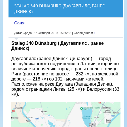
STALAG 340 DÜNABURG (ДАУГАВПИЛС, РАНЕЕ
ДВИНСК)
Саня
Дата: Среда, 27 Октября 2010, 15:55:32 | Сообщение #
1
Stalag 340 Dünaburg ( Даугавпилс , ранее
Двинск)
Да́угавпилс (ранее Двинск, Динабург ) — город
республиканского подчинения в Латвии, второй по
величине и значению город страны после столицы
Риги (расстояние по шоссе — 232 км, по железной
дороге — 218 км) со 102 тысячами жителей.
Расположен на реке Даугава (Западная Двина),
рядом с границами Литвы (25 км) и Белоруссии (33
км).