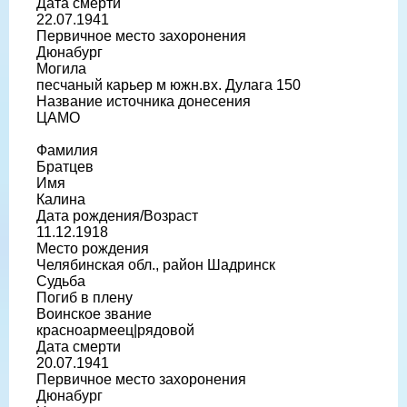
Дата смерти
22.07.1941
Первичное место захоронения
Дюнабург
Могила
песчаный карьер м южн.вх. Дулага 150
Название источника донесения
ЦАМО
Фамилия
Братцев
Имя
Калина
Дата рождения/Возраст
11.12.1918
Место рождения
Челябинская обл., район Шадринск
Судьба
Погиб в плену
Воинское звание
красноармеец|рядовой
Дата смерти
20.07.1941
Первичное место захоронения
Дюнабург