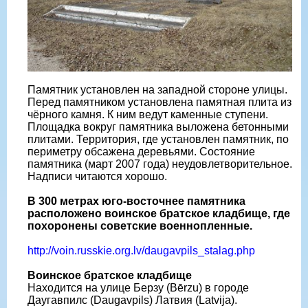
Памятник установлен на западной стороне улицы.
Перед памятником установлена памятная плита из
чёрного камня. К ним ведут каменные ступени.
Площадка вокруг памятника выложена бетонными
плитами. Территория, где установлен памятник, по
периметру обсажена деревьями. Состояние
памятника (март 2007 года) неудовлетворительное.
Надписи читаются хорошо.
В 300 метрах юго-восточнее памятника
расположено воинское братское кладбище, где
похоронены советские военнопленные.
http://voin.russkie.org.lv/daugavpils_stalag.php
Воинское братское кладбище
Находится на улице Берзу (Bērzu) в городе
Даугавпилс (Daugavpils) Латвия (Latvija).