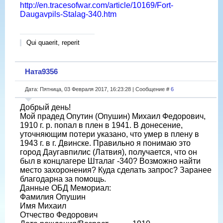
http://en.tracesofwar.com/article/10169/Fort-
Daugavpils-Stalag-340.htm
Qui quaerit, reperit
Ната9356
Дата: Пятница, 03 Февраля 2017, 16:23:28 | Сообщение #
6
Добрый день!
Мой прадед Опутин (Опушин) Михаил Федорович,
1910 г. р. попал в плен в 1941. В донесение,
уточняющим потери указано, что умер в плену в
1943 г. в г. Двинске. Правильно я понимаю это
город Даугавпилис (Латвия), получается, что он
был в концлагере Шталаг -340? Возможно найти
место захоронения? Куда сделать запрос? Заранее
благодарна за помощь.
Данные ОБД Мемориал:
Фамилия Опушин
Имя Михаил
Отчество Федорович