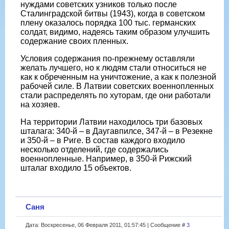
нуждами советских узников только после
Сталинградской битвы (1943), когда в советском
плену оказалось порядка 100 тыс. германских
солдат, видимо, надеясь таким образом улучшить
содержание своих пленных.
Условия содержания по-прежнему оставляли
желать лучшего, но к людям стали относиться не
как к обреченным на уничтожение, а как к полезной
рабочей силе. В Латвии советских военнопленных
стали распределять по хуторам, где они работали
на хозяев.
На территории Латвии находилось три базовых
шталага: 340-й – в Даугавпилсе, 347-й – в Резекне
и 350-й – в Риге. В состав каждого входило
несколько отделений, где содержались
военнопленные. Например, в 350-й Рижский
шталаг входило 15 объектов.
Саня
Дата: Воскресенье, 06 Февраля 2011, 01:57:45 | Сообщение #
3