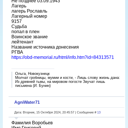
Не позднее 03.09.1943
Лагерь
лагерь Рославль
Лагерный номер
9157
Судьба
попал в плен
Воинское звание
лейтенант
Название источника донесения
РГВА
https://obd-memorial.ru/html/info.htm?id=84313571
Ольга, Новокузнецк
Молчат гробницы, мумии и кости, - Лишь слову жизнь дана:
Из древней тьмы, на мировом погосте Звучат лишь
письмена (И. Бунин)
AgniWater71
Дата: Вторник, 15 Октября 2024, 20:45:57 | Сообщение #
13
Фамилия Воробьев
Имя Григорий