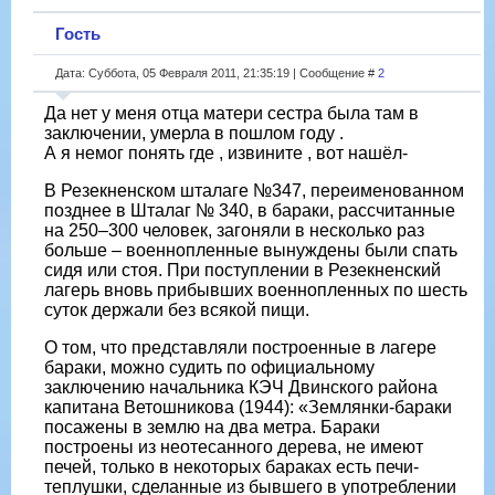
Гость
Дата: Суббота, 05 Февраля 2011, 21:35:19 | Сообщение #
2
Да нет у меня отца матери сестра была там в
заключении, умерла в пошлом году .
А я немог понять где , извините , вот нашёл-
В Резекненском шталаге №347, переименованном
позднее в Шталаг № 340, в бараки, рассчитанные
на 250–300 человек, загоняли в несколько раз
больше – военнопленные вынуждены были спать
сидя или стоя. При поступлении в Резекненский
лагерь вновь прибывших военнопленных по шесть
суток держали без всякой пищи.
О том, что представляли построенные в лагере
бараки, можно судить по официальному
заключению начальника КЭЧ Двинского района
капитана Ветошникова (1944): «Землянки-бараки
посажены в землю на два метра. Бараки
построены из неотесанного дерева, не имеют
печей, только в некоторых бараках есть печи-
теплушки, сделанные из бывшего в употреблении