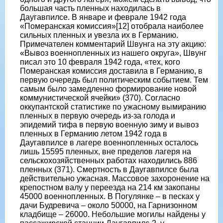
большая часть пленных находилась в
Даугавпилсе. В январе и феврале 1942 года
«Померанская комиссия»[12] отобрала наиболее
сильных пленных и увезла их в Германию.
Примечателен комментарий Швунга на эту акцию:
«Вывоз военнопленных из нашего округа», Швунг
писал это 10 февраля 1942 года, «тех, кого
Померанская комиссия доставила в Германию, в
первую очередь был политическим событием. Тем
самым было замедленно формирование новой
коммунистической ячейки» (370). Согласно
оккупантской статистике по ужасному вымиранию
пленных в первую очередь из-за голода и
эпидемий тифа в первую военную зиму и вывоз
пленных в Германию летом 1942 года в
Даугавпилсе в лагере военнопленных осталось
лишь 15595 пленных, вне пределов лагеря на
сельскохозяйственных работах находились 886
пленных (371). Смертность в Даугавпилсе была
действительно ужасная. Массовое захоронение на
крепостном валу у переезда на 214 км закопаны
45000 военнопленных. В Погулянке – в песках у
дачи Будревича – около 50000, на Гарнизонном
кладбище – 26000. Небольшие могилы найдены у