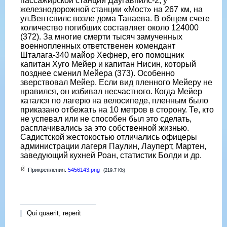
пассажирской станции Даугавпилс-2, у
железнодорожной станции «Мост» на 267 км, на
ул.Вентспилс возле дома Танаева. В общем счете
количество погибших составляет около 124000
(372). За многие смерти тысяч замученных
военнопленных ответственен комендант
Шталага-340 майор Хефнер, его помощник
капитан Хуго Мейер и капитан Нисин, который
позднее сменил Мейера (373). Особенно
зверствовал Мейер. Если вид пленного Мейеру не
нравился, он избивал несчастного. Когда Мейер
катался по лагерю на велосипеде, пленным было
приказано отбежать на 10 метров в сторону. Те, кто
не успевал или не способен был это сделать,
расплачивались за это собственной жизнью.
Садистской жестокостью отличались офицеры
администрации лагеря Паулин, Лауперт, Мартен,
заведующий кухней Роан, статистик Болди и др.
Прикрепления:
5456143.png
(219.7 Kb)
Qui quaerit, reperit