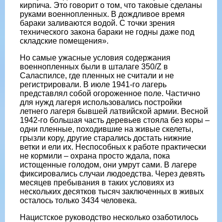
кирпича. Это говорит о том, что таковые сделаны
руками военнопленных. В дождливое время
бараки заливаются водой. С точки зрения
технического закона бараки не годны даже под
складские помещения».
Но самые ужасные условия содержания
военнопленных были в шталаге 350/Z в
Саласпилсе, где пленных не считали и не
регистрировали. В июле 1941-го лагерь
представлял собой огороженное поле. Частично
для нужд лагеря использовались постройки
летнего лагеря бывшей латвийской армии. Весной
1942-го большая часть деревьев стояла без коры –
одни пленные, походившие на живые скелеты,
грызли кору, другие старались достать нижние
ветки и ели их. Неспособных к работе практически
не кормили – охрана просто ждала, пока
истощенные голодом, они умрут сами. В лагере
фиксировались случаи людоедства. Через девять
месяцев пребывания в таких условиях из
нескольких десятков тысяч заключенных в живых
осталось только 3434 человека.
Нацистское руководство несколько озаботилось