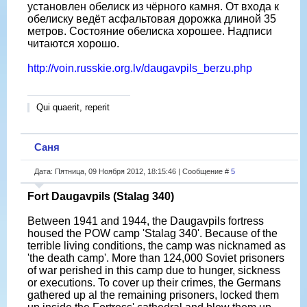
установлен обелиск из чёрного камня. От входа к
обелиску ведёт асфальтовая дорожка длиной 35
метров. Состояние обелиска хорошее. Надписи
читаются хорошо.
http://voin.russkie.org.lv/daugavpils_berzu.php
Qui quaerit, reperit
Саня
Дата: Пятница, 09 Ноября 2012, 18:15:46 | Сообщение #
5
Fort Daugavpils (Stalag 340)
Between 1941 and 1944, the Daugavpils fortress
housed the POW camp 'Stalag 340'. Because of the
terrible living conditions, the camp was nicknamed as
'the death camp'. More than 124,000 Soviet prisoners
of war perished in this camp due to hunger, sickness
or executions. To cover up their crimes, the Germans
gathered up al the remaining prisoners, locked them