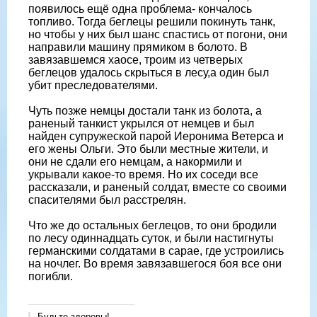
появилось ещё одна проблема- кончалось
топливо. Тогда беглецы решили покинуть танк,
но чтобы у них был шанс спастись от погони, они
направили машину прямиком в болото. В
завязавшемся хаосе, троим из четверых
беглецов удалось скрыться в лесу,а один был
убит преследователями.
Чуть позже немцы достали танк из болота, а
раненый танкист укрылся от немцев и был
найден супружеской парой Иеронима Ветерса и
его жены Ольги. Это были местные жители, и
они не сдали его немцам, а накормили и
укрывали какое-то время. Но их соседи все
рассказали, и раненый солдат, вместе со своими
спасителями был расстрелян.
Что же до остальных беглецов, то они бродили
по лесу одиннадцать суток, и были настигнуты
германскими солдатами в сарае, где устроились
на ночлег. Во время завязавшегося боя все они
погибли.
Будьте здоровы!