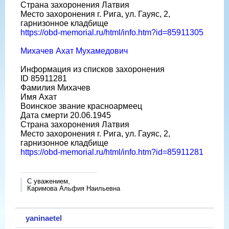
Страна захоронения Латвия
Место захоронения г. Рига, ул. Гауяс, 2,
гарнизонное кладбище
https://obd-memorial.ru/html/info.htm?id=85911305
Михачев Ахат Мухамедович
Информация из списков захоронения
ID 85911281
Фамилия Михачев
Имя Ахат
Воинское звание красноармеец
Дата смерти 20.06.1945
Страна захоронения Латвия
Место захоронения г. Рига, ул. Гауяс, 2,
гарнизонное кладбище
https://obd-memorial.ru/html/info.htm?id=85911281
С уважением,
Каримова Альфия Наильевна
yaninaetel