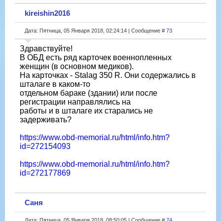
kireishin2016
Дата: Пятница, 05 Января 2018, 02:24:14 | Сообщение #
73
Здравствуйте!
В ОБД есть ряд карточек военнопленных
женщин (в основном медиков).
На карточках - Stalag 350 R. Они содержались в
шталаге в каком-то
отдельном бараке (здании) или после
регистрации направлялись на
работы и в шталаге их старались не
задерживать?
https://www.obd-memorial.ru/html/info.htm?
id=272154093
https://www.obd-memorial.ru/html/info.htm?
id=272177869
Саня
Дата: Пятница, 05 Января 2018, 08:50:05 | Сообщение #
74