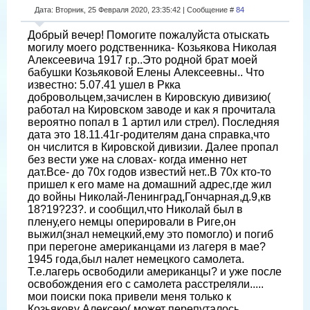
Дата: Вторник, 25 Февраля 2020, 23:35:42 | Сообщение #
84
Добрый вечер! Помогите пожалуйста отыскать
могилу моего родственника- Козьякова Николая
Алексеевича 1917 г.р..Это родной брат моей
бабушки Козьяковой Елены Алексеевны.. Что
известно: 5.07.41 ушел в Ркка
добровольцем,зачислен в Кировскую дивизию(
работал на Кировском заводе и как я прочитала
вероятно попал в 1 артил или стрел). Последняя
дата это 18.11.41г-родителям дана справка,что
он числится в Кировской дивизии. Далее пропал
без вести уже на словах- когда именно нет
дат.Все- до 70х годов известий нет..В 70х кто-то
пришел к его маме на домашний адрес,где жил
до войны Николай-Ленинград,Гончарная,д.9,кв
18?19?23?. и сообщил,что Николай был в
плену,его немцы оперировали в Риге,он
выжил(знал немецкий,ему это помогло) и погиб
при перегоне американцами из лагеря в мае?
1945 года,был налет немецкого самолета.
Т.е.лагерь освободили американцы? и уже после
освобождения его с самолета расстреляли.....
мои поиски пока привели меня только к
Козьякову Алексею( может перепуталось