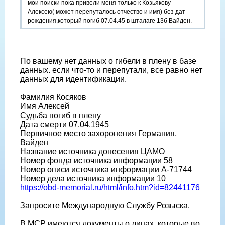
мои поиски пока привели меня только к Козьякову
Алексею( может перепуталось отчество и имя) без дат
рождения,который погиб 07.04.45 в шталаге 13б Вайден.
По вашему нет данных о гибели в плену в базе
данных. если что-то и перепутали, все равно нет
данных для идентификации.
Фамилия Косяков
Имя Алексей
Судьба погиб в плену
Дата смерти 07.04.1945
Первичное место захоронения Германия,
Вайден
Название источника донесения ЦАМО
Номер фонда источника информации 58
Номер описи источника информации A-71744
Номер дела источника информации 10
https://obd-memorial.ru/html/info.htm?id=82441176
Запросите Международную Службу Розыска.
В МСР имеются документы о лицах, которые во