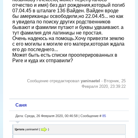
отчество и имя) без дат рождения,который погиб
07.04.45 в шталаге 13б Вайден. Вайден вроде
бы американцы освободили,но 22.04.45... но как
я увидела по поиску других родственников
бывают и фамилии путают и буквы удваивают. а
тут фамилия для латиницы не простая.
Очень надеюсь на помощь.Хочу привезти землю
с его могилы к могиле его матери,которая ждала
его до последнего...
Может быть есть списки прооперированных в
Риге и куда их отправили?
Сообщение отредактировал
yaninaetel
-
Вторник, 25
Февраля 2020, 23:39:22
Саня
Дата: Среда, 26 Февраля 2020, 00:46:58 | Сообщение #
85
Цитата
yaninaetel
(
)