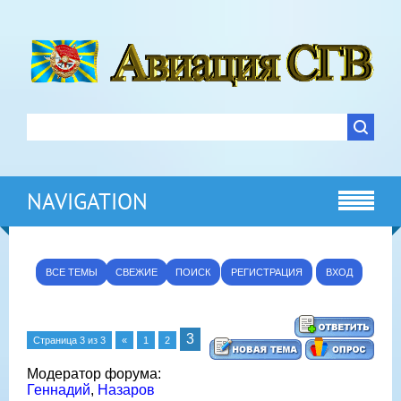
NAVIGATION
ВСЕ ТЕМЫ
СВЕЖИЕ
ПОИСК
РЕГИСТРАЦИЯ
ВХОД
3
Страница
3
из
3
«
1
2
Модератор форума:
Геннадий
,
Назаров