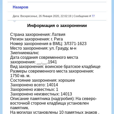
Назаров
Дата: Воскресенье, 26 Января 2020, 22:02:19 | Сообщение #
77
Информация о захоронении
Страна захоронения: Латвия
Регион захоронения: г. Рига
Номер захоронения в ВМЦ: ЗЛ371-1623
Место захоронения: ул. Грауду, м-н
Зиепниеккалнс
Дата создания современного места
захоронения: __.__.1941
Вид захоронения: воинское братское кладбище
Размеры современного места захоронения:
1750 кв. м.
Состояние захоронения: хорошее
Захоронено всего: 14014
Захоронено известных: 1
Захоронено неизвестных: 14013
Описание памятника (надгробия): На северо-
восточной стороне кладбища установлен
памятник.
На могилах установлены 10 памятных знаков .