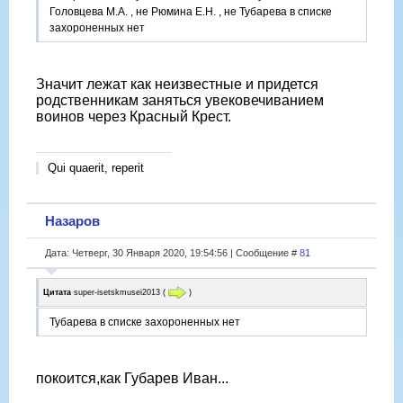
Головцева М.А. , не Рюмина Е.Н. , не Тубарева в списке
захороненных нет
Значит лежат как неизвестные и придется
родственникам заняться увековечиванием
воинов через Красный Крест.
Qui quaerit, reperit
Назаров
Дата: Четверг, 30 Января 2020, 19:54:56 | Сообщение #
81
Цитата
super-isetskmusei2013
(
)
Тубарева в списке захороненных нет
покоится,как Губарев Иван...