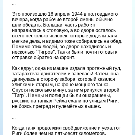
...
Это произошло 18 апреля 1944 в пол седьмого
вечера, когда рабочие второй смены обычно
шли обедать. Большая часть работяг
направилась в столовую, а во дворе осталось
всего несколько человек, которые доделывали
мелкие дела, и видимо тоже собирались на обед.
Помимо этих людей, во дворе находилось и
несколько "Тигров". Танки были почти готовы к
отправке обратно на фронт.
Как вдруг, одна из машин издала протяжный гул,
затарахтела двигателем и завелась! Затем, она
двинулась в сторону забора, который казался
хлипким и старым, на фоне мощного танка.
Спустя несколько минут, за ним ринулся второй
"Тигр". Немцы и полицаи были ошарашены,
русские на танках Рейха ехали по улицам Риги,
не боясь преград и пулемётных вышек.
...
Когда танк продолжил своё движение и уехал от
Риги более чем на пятьдесят километров,