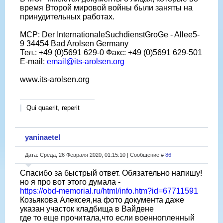
время Второй мировой войны были заняты на
принудительных работах.
МСР: Der InternationaleSuchdienstGroGe - Allee5-
9 34454 Bad Arolsen Germany
Тел.: +49 (0)5691 629-0 Факс: +49 (0)5691 629-501
E-mail:
email@its-arolsen.org
www.its-arolsen.org
Qui quaerit, reperit
yaninaetel
Дата: Среда, 26 Февраля 2020, 01:15:10 | Сообщение #
86
Спасибо за быстрый ответ. Обязательно напишу!
но я про вот этого думала -
https://obd-memorial.ru/html/info.htm?id=67711591
Козьякова Алексея,на фото документа даже
указан участок кладбища в Вайдене
где то еще прочитала,что если военнопленный