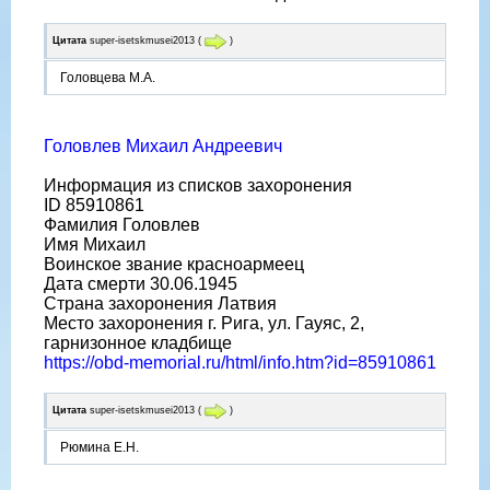
Цитата
super-isetskmusei2013
(
)
Головцева М.А.
Головлев Михаил Андреевич
Информация из списков захоронения
ID 85910861
Фамилия Головлев
Имя Михаил
Воинское звание красноармеец
Дата смерти 30.06.1945
Страна захоронения Латвия
Место захоронения г. Рига, ул. Гауяс, 2,
гарнизонное кладбище
https://obd-memorial.ru/html/info.htm?id=85910861
Цитата
super-isetskmusei2013
(
)
Рюмина Е.Н.