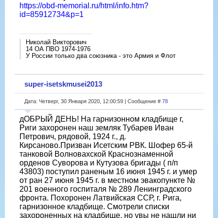
https://obd-memorial.ru/html/info.htm?
id=85912734&p=1
Николай Викторович
14 ОА ПВО 1974-1976
У России только два союзника - это Армия и Флот
super-isetskmusei2013
Дата: Четверг, 30 Января 2020, 12:00:59 | Сообщение #
78
дОБРЫЙ ДЕНЬ! На гарнизонном кладбище г,
Риги захоронен наш земляк Тубарев Иван
Петрович, рядовой, 1924 г., д.
Кирсаново.Призван Исетским РВК. Шофер 65-й
танковой Волновахской Краснознаменной
орденов Суворова и Кутузова бригады ( п/п
43803) поступил раненым 16 июня 1945 г. и умер
от ран 27 июня 1945 г. в местном эвакопункте №
201 военного госпиталя № 289 Ленинградского
фронта. Похоронен Латвийская ССР, г. Рига,
гарнизонное кладбище. Смотрели списки
захороненных на кладбище, но увы не нашли ни