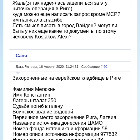
Жаль(,я так надеялась зацепиться за эту
ниточку-операция в Риге(
куда можно еще написать запрос кроме МСР?
им написала,спасибо
Есть смысл писать в город Вайден? могут ли
быть у них еще какие то документы по этому
человеку Kosjakow Alexi?
Саня
Дата: Четверг, 16 Апреля 2020, 11:24:31 | Сообщение #
90
Захороненные на еврейском кладбище в Риге
Фамилия Метюхин
Имя Константин
Лагерь шталаг 350
Судьба погиб в плену
Воинское звание рядовой
Первичное место захоронения Рига, Латвия
Название источника донесения ЦАМО
Номер фонда источника информации 58
Номер описи источника информации 977532
Номер дела источника информации 98