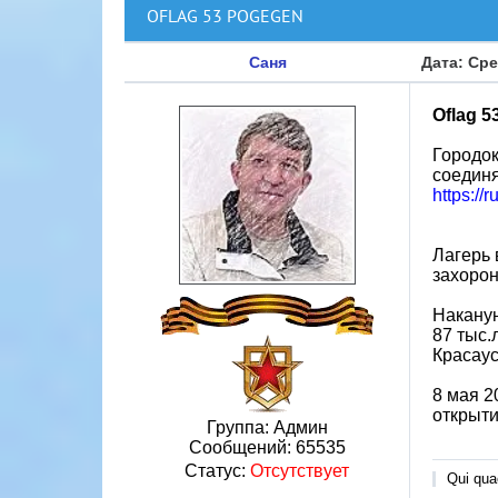
OFLAG 53 POGEGEN
Саня
Дата: Сре
Oflag 
Городок
соединя
https://
Лагерь 
захорон
Наканун
87 тыс.
Красаус
8 мая 2
открыти
Группа: Админ
Сообщений:
65535
Статус:
Отсутствует
Qui quae