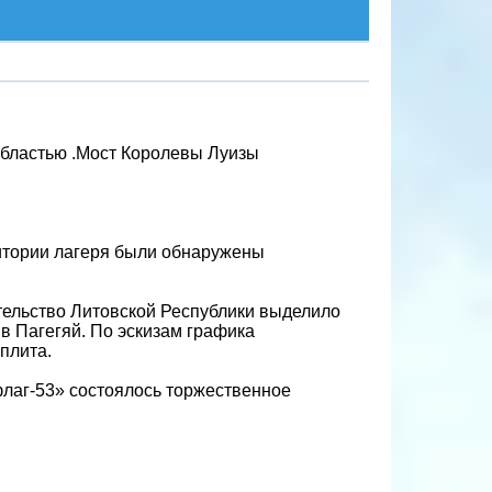
областью .Мост Королевы Луизы
ритории лагеря были обнаружены
тельство Литовской Республики выделило
в Пагегяй. По эскизам графика
плита.
флаг-53» состоялось торжественное