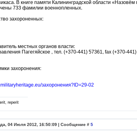
викаса. В книге памяти Калининградской области «Назовём
ечены 733 фамилии военнопленных.
тво захороненных:
витель местных органов власти:
авления Пагегяйское , тел. (+370-441) 57361, fax (+370-441)
имки захоронения:
b.militaryheritage.eu/захоронения?ID=29-02
rit, reperit
да, 04 Июля 2012, 16:50:09 | Сообщение #
5