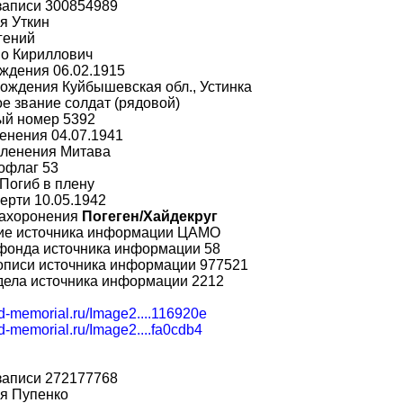
записи 300854989
я Уткин
гений
во Кириллович
ждения 06.02.1915
ождения Куйбышевская обл., Устинка
е звание солдат (рядовой)
ый номер 5392
енения 04.07.1941
пленения Митава
офлаг 53
Погиб в плену
ерти 10.05.1942
захоронения
Погеген/Хайдекруг
ие источника информации ЦАМО
фонда источника информации 58
описи источника информации 977521
дела источника информации 2212
bd-memorial.ru/Image2....116920e
bd-memorial.ru/Image2....fa0cdb4
записи 272177768
я Пупенко