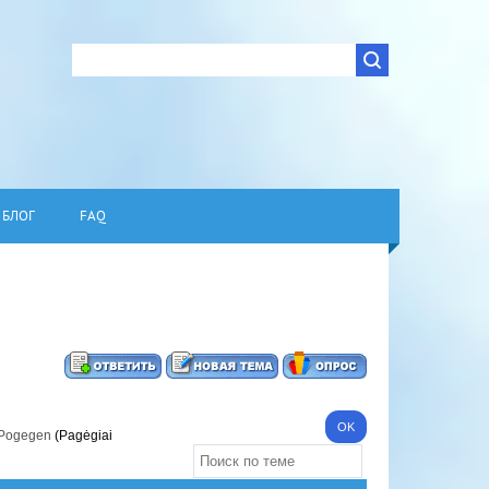
БЛОГ
FAQ
 Pogegen
(Pagėgiai