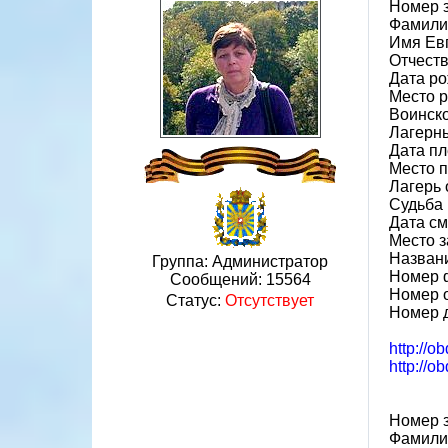
Номер 
Фамили
Имя Ев
Отчест
Дата ро
Место р
Воинско
Лагерн
Дата пл
Место 
Лагерь 
Судьба 
Дата см
Место 
Назван
Группа: Администратор
Номер 
Сообщений:
15564
Номер 
Статус:
Отсутствует
Номер 
http://o
http://o
Номер 
Фамили