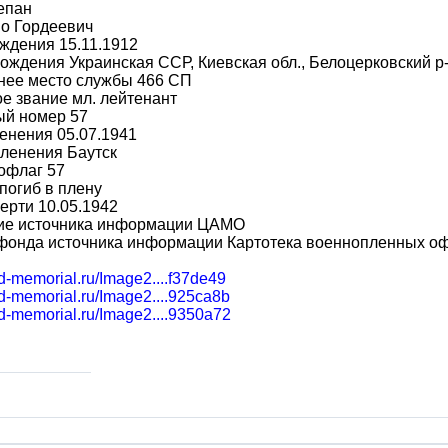
епан
во Гордеевич
ждения 15.11.1912
ождения Украинская ССР, Киевская обл., Белоцерковский р-
нее место службы 466 СП
е звание мл. лейтенант
ый номер 57
енения 05.07.1941
ленения Баутск
офлаг 57
погиб в плену
ерти 10.05.1942
ие источника информации ЦАМО
фонда источника информации Картотека военнопленных о
bd-memorial.ru/Image2....f37de49
bd-memorial.ru/Image2....925ca8b
bd-memorial.ru/Image2....9350a72