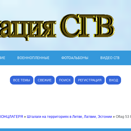
ШИЕ
ВОЕННОПЛЕННЫЕ
ФОТОАЛЬБОМЫ
ВИДЕО СГВ
ВСЕ ТЕМЫ
СВЕЖИЕ
ПОИСК
РЕГИСТРАЦИЯ
ВХОД
 КОНЦЛАГЕРЯ
»
Шталаги на территориях в Литве, Латвии, Эстонии
»
Oflag 53