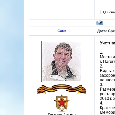
Qui quae
Саня
Дата: Сре
Учетна
1.
Место и
г. Паге
2.
Вид зах
захорон
ценност
3.
Размеры
реставр
2010 г.
4.
Краткое
Мемориа