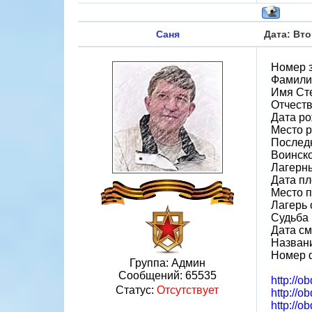
Саня
Дата: Вто
Номер 
Фамили
Имя Ст
Отчест
Дата ро
Место р
Послед
Воинско
Лагерн
Дата пл
Место п
Лагерь 
Судьба 
Дата см
Назван
Номер 
Группа: Админ
Сообщений:
65535
http://o
Статус:
Отсутствует
http://o
http://o