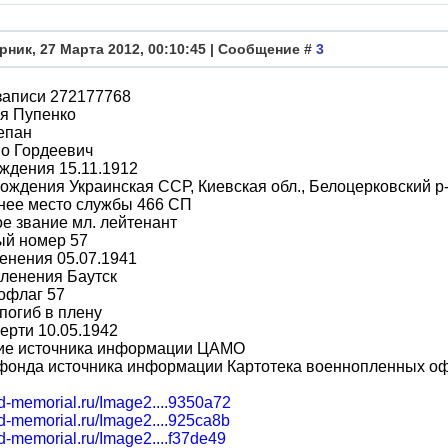
рник, 27 Марта 2012, 00:10:45 | Сообщение #
3
записи 272177768
я Пупенко
епан
во Гордеевич
ждения 15.11.1912
ождения Украинская ССР, Киевская обл., Белоцерковский р-
нее место службы 466 СП
е звание мл. лейтенант
ый номер 57
енения 05.07.1941
ленения Баутск
офлаг 57
погиб в плену
ерти 10.05.1942
ие источника информации ЦАМО
фонда источника информации Картотека военнопленных о
bd-memorial.ru/Image2....9350a72
bd-memorial.ru/Image2....925ca8b
bd-memorial.ru/Image2....f37de49