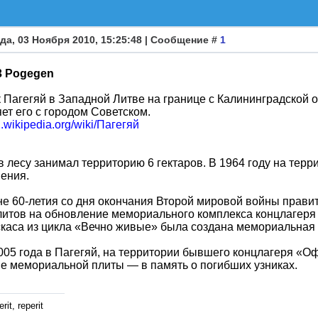
да, 03 Ноября 2010, 15:25:48 | Сообщение #
1
53 Pogegen
 Пагегяй в Западной Литве на границе с Калининградской 
ет его с городом Советском.
ru.wikipedia.org/wiki/Пагегяй
в лесу занимал территорию 6 гектаров. В 1964 году на тер
ения.
е 60-летия со дня окончания Второй мировой войны прави
литов на обновление мемориального комплекса концлагеря 
каса из цикла «Вечно живые» была создана мемориальная 
005 года в Пагегяй, на территории бывшего концлагеря «О
е мемориальной плиты — в память о погибших узниках.
rit, reperit