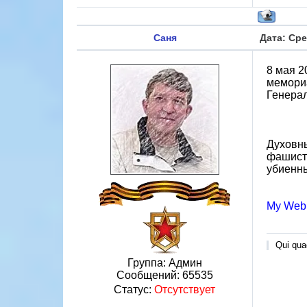
Саня
Дата: Сре
8 мая 2
мемориа
Генерал
Духовны
фашистс
убиенны
My Web
Qui quae
Группа: Админ
Сообщений:
65535
Статус:
Отсутствует