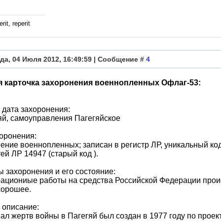
rit, reperit
да, 04 Июля 2012, 16:49:59 | Сообщение #
4
я карточка захоронения военнопленных Офлаг-53:
 дата захоронения:
гяй, самоуправления Пагегяйское
оронения:
ение военнопленных; записан в регистр ЛР, уникальный код
ей ЛР 14947 (старый код ).
 захоронения и его состояние:
ациониые работы на средства Российской Федерации проис
 хорошее.
 описание:
л жертв войны в Пагегяй был создан в 1977 году по проек