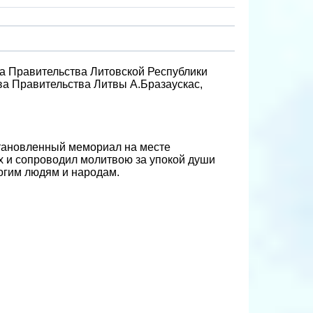
ва Правительства Литовской Республики
ва Правительства Литвы А.Бразаускас,
становленный мемориал на месте
х и сопроводил молитвою за упокой души
огим людям и народам.