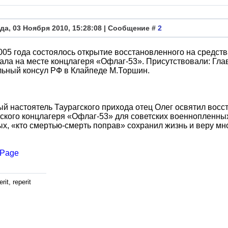
да, 03 Ноября 2010, 15:28:08 | Сообщение #
2
005 года состоялось открытие восстановленного на средст
ла на месте концлагеря «Офлаг-53». Присутствовали: Гла
ьный консул РФ в Клайпеде М.Торшин.
й настоятель Таурагского прихода отец Олег освятил вос
кого концлагеря «Офлаг-53» для советских военнопленны
х, «кто смертью-смерть поправ» сохранил жизнь и веру мн
Page
rit, reperit