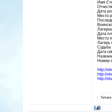
Имя Ст
Отчест
Дата ро
Место р
Послед
Воинско
Лагерн
Дата пл
Место п
Лагерь 
Судьба 
Дата см
Назван
Номер 
http://o
http://o
http://o
Tamara