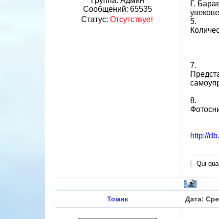
Группа: Админ
Г. Бара
Сообщений:
65535
увеков
Статус:
Отсутствует
5.
Количес
7.
Предста
самоупр
8.
Фотосн
http://d
Qui quae
Томик
Дата: Сре