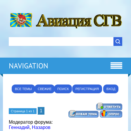
NAVIGATION
ВСЕ ТЕМЫ
СВЕЖИЕ
ПОИСК
РЕГИСТРАЦИЯ
ВХОД
1
Страница
1
из
1
Модератор форума:
Геннадий
,
Назаров