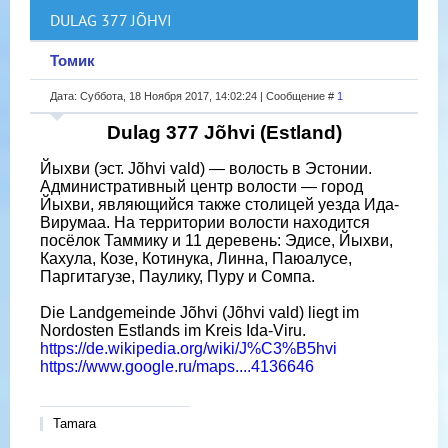
DULAG 377 JÕHVI
Томик
Дата: Суббота, 18 Ноября 2017, 14:02:24 | Сообщение #
1
Dulag 377 Jõhvi (Estland)
Йыхви (эст. Jõhvi vald) — волость в Эстонии.
Административный центр волости — город
Йыхви, являющийся также столицей уезда Ида-
Вирумаа. На территории волости находится
посёлок Таммику и 11 деревень: Эдисе, Йыхви,
Кахула, Козе, Котинука, Линна, Паюалусе,
Паргитагузе, Паулику, Пуру и Сомпа.
Die Landgemeinde Jõhvi (Jõhvi vald) liegt im
Nordosten Estlands im Kreis Ida-Viru.
https://de.wikipedia.org/wiki/J%C3%B5hvi
https://www.google.ru/maps....4136646
Tamara