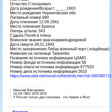
Отчество Степанович
Дата рождения/Возраст __.__.1903
Место рождения Черниговская обл.
Лагерный номер 680
Дата пленения 12.09.1941
Место пленения Брянск
Лагерь шталаг 343
Судьба Погиб в плену
Воинское звание красноармеец|рядовой
Дата смерти 28.01.1943
Место захоронения Либау-военный порт ( кладбище)
Фамилия на латинице Tatarenko
Название источника информации ЦАМО
Номер фонда источника информации 58
Номер описи источника информации 977520
Номер дела источника информации 2610
https://www.obd-memorial.ru/html/info.htm?id=300390711
Николай Викторович
14 ОА ПВО 1974-1976
У России только два союзника - это Армия и Флот
Назаров