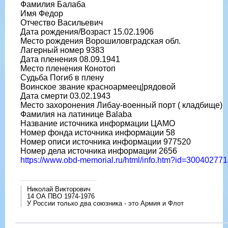
Фамилия Балаба
Имя Федор
Отчество Васильевич
Дата рождения/Возраст 15.02.1906
Место рождения Ворошиловградская обл.
Лагерный номер 9383
Дата пленения 08.09.1941
Место пленения Конотоп
Судьба Погиб в плену
Воинское звание красноармеец|рядовой
Дата смерти 03.02.1943
Место захоронения Либау-военный порт ( кладбище)
Фамилия на латинице Balaba
Название источника информации ЦАМО
Номер фонда источника информации 58
Номер описи источника информации 977520
Номер дела источника информации 2656
https://www.obd-memorial.ru/html/info.htm?id=3004027
Николай Викторович
14 ОА ПВО 1974-1976
У России только два союзника - это Армия и Флот