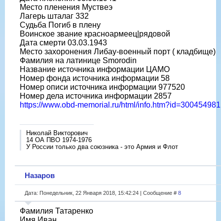
Место пленения Муствеэ
Лагерь шталаг 332
Судьба Погиб в плену
Воинское звание красноармеец|рядовой
Дата смерти 03.03.1943
Место захоронения Либау-военный порт ( кладбище)
Фамилия на латинице Smorodin
Название источника информации ЦАМО
Номер фонда источника информации 58
Номер описи источника информации 977520
Номер дела источника информации 2857
https://www.obd-memorial.ru/html/info.htm?id=300454981
Николай Викторович
14 ОА ПВО 1974-1976
У России только два союзника - это Армия и Флот
Назаров
Дата: Понедельник, 22 Января 2018, 15:42:24 | Сообщение #
8
Фамилия Татаренко
Имя Иван