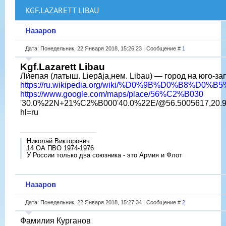
KGF.LAZARETT LIBAU
Назаров
Дата: Понедельник, 22 Января 2018, 15:26:23 | Сообщение #
1
Kgf.Lazarett Libau
Ли́епая (латыш. Liepāja,нем. Libau) — город на юго-з
https://ru.wikipedia.org/wiki/%D0%9B%D0%B8%D
https://www.google.com/maps/place/56%C2%B030
'30.0%22N+21%C2%B000'40.0%22E/@56.5005617,20.993
hl=ru
Николай Викторович
14 ОА ПВО 1974-1976
У России только два союзника - это Армия и Флот
Назаров
Дата: Понедельник, 22 Января 2018, 15:27:34 | Сообщение #
2
Фамилия Курганов