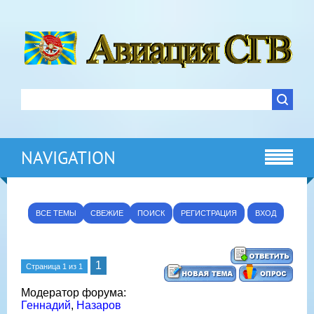
NAVIGATION
ВСЕ ТЕМЫ
СВЕЖИЕ
ПОИСК
РЕГИСТРАЦИЯ
ВХОД
1
Страница
1
из
1
Модератор форума:
Геннадий
,
Назаров