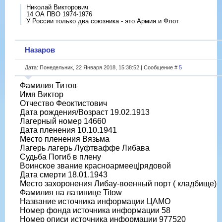
Николай Викторович
14 ОА ПВО 1974-1976
У России только два союзника - это Армия и Флот
Назаров
Дата: Понедельник, 22 Января 2018, 15:38:52 | Сообщение #
5
Фамилия Титов
Имя Виктор
Отчество Феоктистович
Дата рождения/Возраст 19.02.1913
Лагерный номер 14660
Дата пленения 10.10.1941
Место пленения Вязьма
Лагерь лагерь Луфтваффе Либава
Судьба Погиб в плену
Воинское звание красноармеец|рядовой
Дата смерти 18.01.1943
Место захоронения Либау-военный порт ( кладбище)
Фамилия на латинице Titow
Название источника информации ЦАМО
Номер фонда источника информации 58
Номер описи источника информации 977520