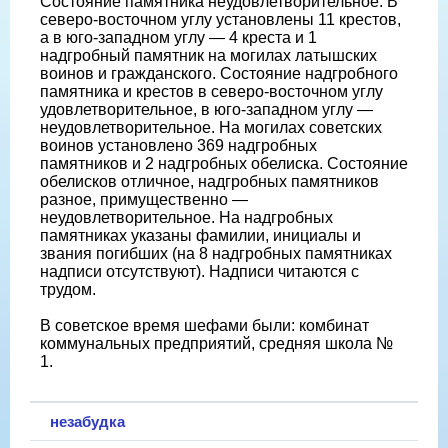
Состояние памятника неудовлетворительное. В
северо-восточном углу установлены 11 крестов,
а в юго-западном углу — 4 креста и 1
надгробный памятник на могилах латышских
воинов и гражданского. Состояние надгробного
памятника и крестов в северо-восточном углу
удовлетворительное, в юго-западном углу —
неудовлетворительное. На могилах советских
воинов установлено 369 надгробных
памятников и 2 надгробных обелиска. Состояние
обелисков отличное, надгробных памятников
разное, примущественно —
неудовлетворительное. На надгробных
памятниках указаны фамилии, инициалы и
звания погибших (на 8 надгробных памятниках
надписи отсутствуют). Надписи читаются с
трудом.
В советское время шефами были: комбинат
коммунальных предприятий, средняя школа №
1.
незабудка