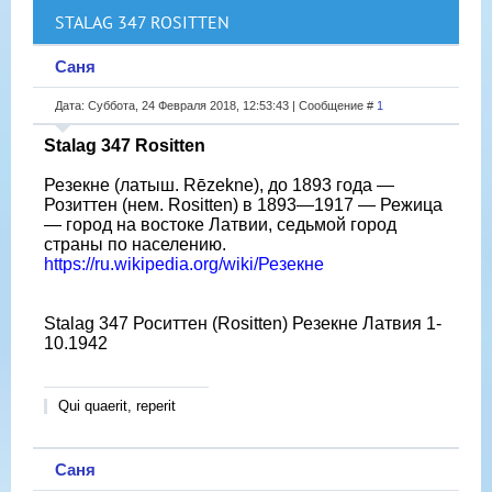
STALAG 347 ROSITTEN
Саня
Дата: Суббота, 24 Февраля 2018, 12:53:43 | Сообщение #
1
Stalag 347 Rositten
Резекне (латыш. Rēzekne), до 1893 года —
Розиттен (нем. Rositten) в 1893—1917 — Режица
— город на востоке Латвии, седьмой город
страны по населению.
https://ru.wikipedia.org/wiki/Резекне
Stalag 347 Роситтен (Rositten) Резекне Латвия 1-
10.1942
Qui quaerit, reperit
Саня