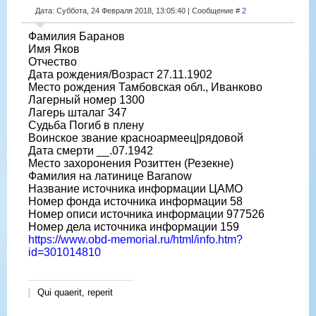
Дата: Суббота, 24 Февраля 2018, 13:05:40 | Сообщение #
2
Фамилия Баранов
Имя Яков
Отчество
Дата рождения/Возраст 27.11.1902
Место рождения Тамбовская обл., Иванково
Лагерный номер 1300
Лагерь шталаг 347
Судьба Погиб в плену
Воинское звание красноармеец|рядовой
Дата смерти __.07.1942
Место захоронения Розиттен (Резекне)
Фамилия на латинице Baranow
Название источника информации ЦАМО
Номер фонда источника информации 58
Номер описи источника информации 977526
Номер дела источника информации 159
https://www.obd-memorial.ru/html/info.htm?
id=301014810
Qui quaerit, reperit