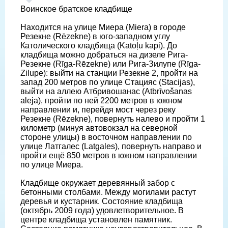
Воинское братское кладбище
Находится на улице Миера (Miera) в городе
Резекне (Rēzekne) в юго-западном углу
Католического кладбища (Katoļu kapi). До
кладбища можно добраться на дизеле Рига-
Резекне (Rīga-Rēzekne) или Рига-Зилупе (Rīga-
Zilupe): выйти на станции Резекне 2, пройти на
запад 200 метров по улице Стацияс (Stacijas),
выйти на аллею Атбривошанас (Atbrīvošanas
aleja), пройти по ней 2200 метров в южном
направлении и, перейдя мост через реку
Резекне (Rēzekne), повернуть налево и пройти 1
километр (минуя автовокзал на северной
стороне улицы) в восточном направлении по
улице Латгалес (Latgales), повернуть направо и
пройти ещё 850 метров в южном направлении
по улице Миера.
Кладбище окружает деревянный забор с
бетонными столбами. Между могилами растут
деревья и кустарник. Состояние кладбища
(октябрь 2009 года) удовлетворительное. В
центре кладбища установлен памятник.