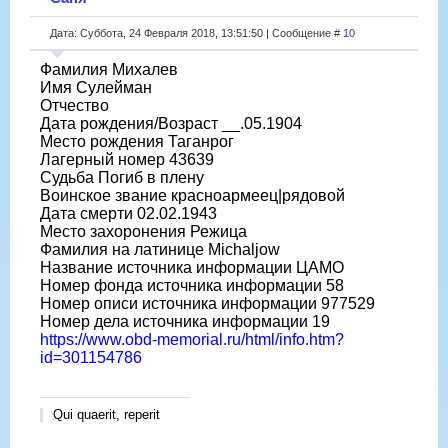
Дата: Суббота, 24 Февраля 2018, 13:51:50 | Сообщение #
10
Фамилия Михалев
Имя Сулейман
Отчество
Дата рождения/Возраст __.05.1904
Место рождения Таганрог
Лагерный номер 43639
Судьба Погиб в плену
Воинское звание красноармеец|рядовой
Дата смерти 02.02.1943
Место захоронения Режица
Фамилия на латинице Michaljow
Название источника информации ЦАМО
Номер фонда источника информации 58
Номер описи источника информации 977529
Номер дела источника информации 19
https://www.obd-memorial.ru/html/info.htm?
id=301154786
Qui quaerit, reperit