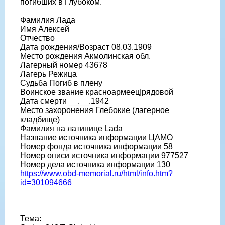
погибших в Глубоком.
Фамилия Лада
Имя Алексей
Отчество
Дата рождения/Возраст 08.03.1909
Место рождения Акмолинская обл.
Лагерный номер 43678
Лагерь Режица
Судьба Погиб в плену
Воинское звание красноармеец|рядовой
Дата смерти __.__.1942
Место захоронения Глебокие (лагерное
кладбище)
Фамилия на латинице Lada
Название источника информации ЦАМО
Номер фонда источника информации 58
Номер описи источника информации 977527
Номер дела источника информации 130
https://www.obd-memorial.ru/html/info.htm?
id=301094666
Тема: