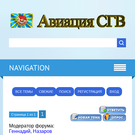
NAVIGATION
ВСЕ ТЕМЫ
СВЕЖИЕ
ПОИСК
РЕГИСТРАЦИЯ
ВХОД
1
Страница
1
из
1
Модератор форума:
Геннадий
,
Назаров