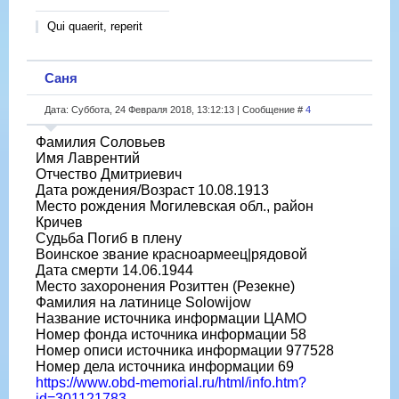
Qui quaerit, reperit
Саня
Дата: Суббота, 24 Февраля 2018, 13:12:13 | Сообщение #
4
Фамилия Соловьев
Имя Лаврентий
Отчество Дмитриевич
Дата рождения/Возраст 10.08.1913
Место рождения Могилевская обл., район
Кричев
Судьба Погиб в плену
Воинское звание красноармеец|рядовой
Дата смерти 14.06.1944
Место захоронения Розиттен (Резекне)
Фамилия на латинице Solowijow
Название источника информации ЦАМО
Номер фонда источника информации 58
Номер описи источника информации 977528
Номер дела источника информации 69
https://www.obd-memorial.ru/html/info.htm?
id=301121783