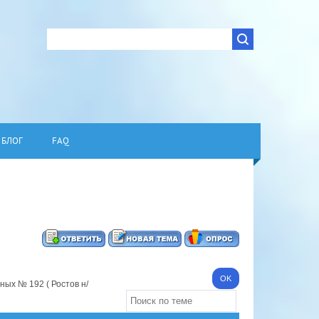
БЛОГ
FAQ
ых № 192 ( Ростов н/