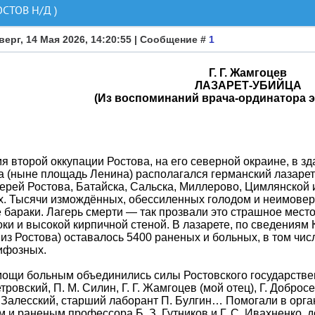
СТОВ Н/Д )
верг, 14 Мая 2026, 14:20:55 | Сообщение #
1
Г. Г. Жамгоцев
ЛАЗАРЕТ-УБИЙЦА
(Из воспоминаний врача-ординатора э
я второй оккупации Ростова, на его северной окраине, в з
 (ныне площадь Ленина) располагался германский лазаре
ерей Ростова, Батайска, Сальска, Миллерово, Цимлянской и
х. Тысячи измождённых, обессиленных голодом и неимове
 бараки. Лагерь смерти — так прозвали это страшное мест
ки и высокой кирпичной стеной. В лазарете, по сведениям 
из Ростова) оставалось 5400 раненых и больных, в том чи
ифозных.
ощи больным объединились силы Ростовского государствен
етровский, П. М. Силин, Г. Г. Жамгоцев (мой отец), Г. Доброс
 Залесский, старший лаборант П. Булгин… Помогали в орг
 и раненым профессора Б. З. Гутников и Г. С. Ивахненко, д