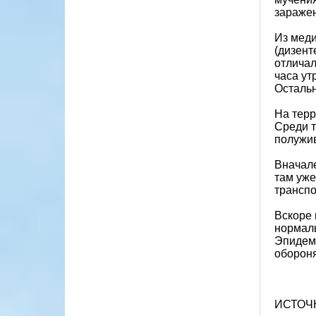
зараже
Из мед
(дизент
отличал
часа ут
Остальн
На терр
Среди т
полужив
Вначал
там уж
транспо
Вскоре 
нормаль
Эпидеми
обороня
ИСТОЧ