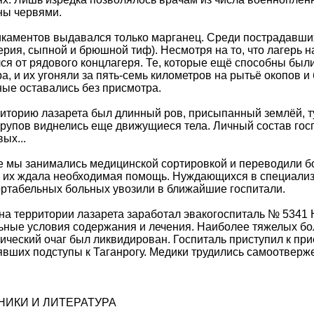
ны червями.
икаментов выдавался только марганец. Среди пострадавш
ерия, сыпной и брюшной тиф). Несмотря на то, что лагерь 
ся от рядового концлагеря. Те, которые ещё способны был
ра, и их угоняли за пять-семь километров на рытьё окопов 
ые оставались без присмотра.
иторию лазарета был длинный ров, присыпанный землёй, т
рупов виднелись еще движущиеся тела. Личный состав госп
ых...
е мы занимались медицинской сортировкой и переводили б
е их ждала необходимая помощь. Нуждающихся в специал
ртабельных больных увозили в ближайшие госпитали.
на территории лазарета заработал эвакогоспиталь № 5341
ные условия содержания и лечения. Наиболее тяжелых бол
ческий очаг был ликвидирован. Госпиталь приступил к пр
вших подступы к Таганрогу. Медики трудились самоотверж
НИКИ И ЛИТЕРАТУРА