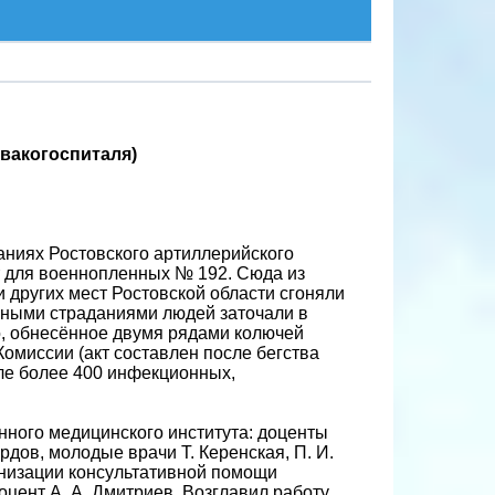
вакогоспиталя)
даниях Ростовского артиллерийского
т для военнопленных № 192. Сюда из
 других мест Ростовской области сгоняли
рными страданиями людей заточали в
о, обнесённое двумя рядами колючей
Комиссии (акт составлен после бегства
сле более 400 инфекционных,
ного медицинского института: доценты
ердов, молодые врачи Т. Керенская, П. И.
анизации консультативной помощи
оцент А. А. Дмитриев. Возглавил работу