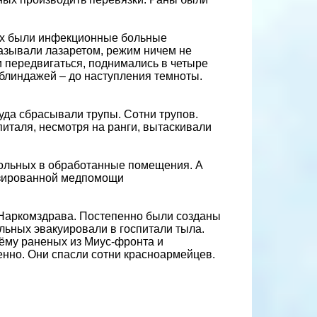
их были инфекционные больные
называли лазаретом, режим ничем не
и передвигаться, поднимались в четыре
и блиндажей – до наступления темноты.
уда сбрасывали трупы. Сотни трупов.
италя, несмотря на ранги, вытаскивали
ольных в обработанные помещения. А
изированной медпомощи
 Наркомздрава. Постепенно были созданы
ьных эвакуировали в госпитали тыла.
иёму раненых из Миус-фронта и
енно. Они спасли сотни красноармейцев.