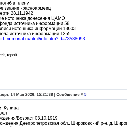
погиб в плену
ое звание красноармеец
ерти 28.11.1942
ие источника донесения ЦАМО
фонда источника информации 58
описи источника информации 18003
дела источника информации 1255
obd-memorial.ru/html/info.htm?id=73538093
rit, reperit
верг, 14 Мая 2026, 15:21:38 | Сообщение #
5
я Куница
вел
ждения/Возраст 03.10.1919
ождения Днепропетровская обл., Широковский р-н, д. Широ