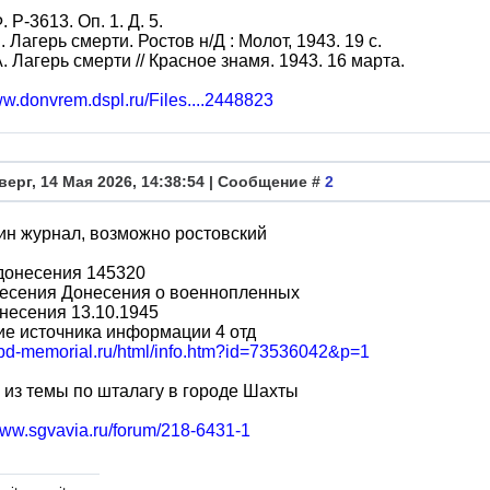
 Р-3613. Оп. 1. Д. 5.
. Лагерь смерти. Ростов н/Д : Молот, 1943. 19 с.
. Лагерь смерти // Красное знамя. 1943. 16 марта.
ww.donvrem.dspl.ru/Files....2448823
верг, 14 Мая 2026, 14:38:54 | Сообщение #
2
ин журнал, возможно ростовский
донесения 145320
несения Донесения о военнопленных
несения 13.10.1945
е источника информации 4 отд
/obd-memorial.ru/html/info.htm?id=73536042&p=1
из темы по шталагу в городе Шахты
/www.sgvavia.ru/forum/218-6431-1