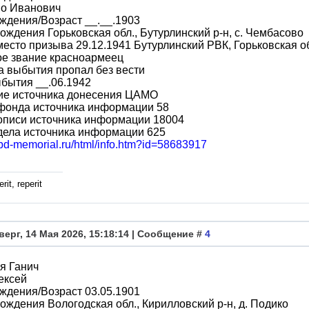
во Иванович
ждения/Возраст __.__.1903
ождения Горьковская обл., Бутурлинский р-н, с. Чембасово
место призыва 29.12.1941 Бутурлинский РВК, Горьковская об
ое звание красноармеец
 выбытия пропал без вести
бытия __.06.1942
ие источника донесения ЦАМО
фонда источника информации 58
описи источника информации 18004
дела источника информации 625
obd-memorial.ru/html/info.htm?id=58683917
rit, reperit
верг, 14 Мая 2026, 15:18:14 | Сообщение #
4
я Ганич
ексей
ждения/Возраст 03.05.1901
ождения Вологодская обл., Кирилловский р-н, д. Подико