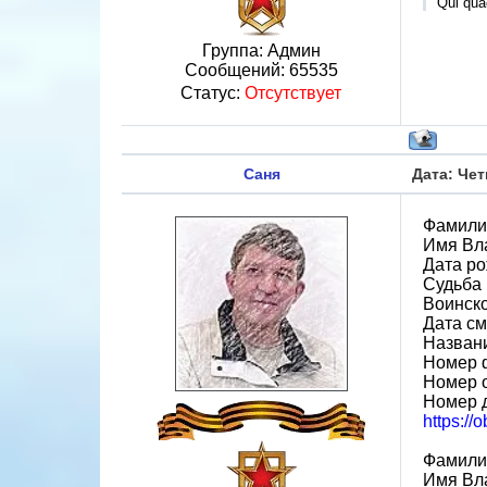
Qui quae
Группа: Админ
Сообщений:
65535
Статус:
Отсутствует
Саня
Дата: Чет
Фамили
Имя Вл
Дата ро
Судьба 
Воинск
Дата см
Назван
Номер 
Номер 
Номер 
https://
Фамили
Имя Вл