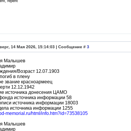
rit, reperit
верг, 14 Мая 2026, 15:14:03 | Сообщение #
3
я Малышев
адимир
ждения/Возраст 12.07.1903
погиб в плену
ое звание красноармеец
ерти 12.12.1942
ие источника донесения ЦАМО
фонда источника информации 58
описи источника информации 18003
дела источника информации 1255
obd-memorial.ru/html/info.htm?id=73538105
я Малышев
адимир