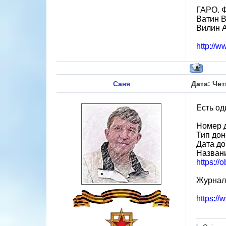
ГАРО. Ф.
Ватин В
Вилин А
http://w
Саня
Дата: Чет
Есть од
Номер 
Тип до
Дата до
Названи
https:/
Журнал 
https:/