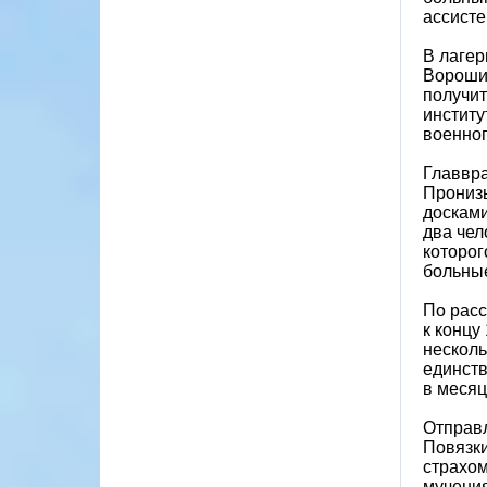
ассисте
В лагер
Ворошил
получит
институ
военноп
Главвра
Пронизы
досками
два чел
которог
больные
По расс
к концу
несколь
единств
в месяц
Отправл
Повязки
страхом
мучения