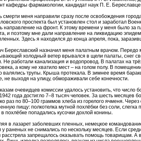
нт кафедры фармакологии, кандидат наук П. Е. Береславце
ь смерти меня направили сразу после освобождения города
овского проспекта был установлен стол и заработал Военк
ь направление на фронт. К этому времени у меня было за 
та, и поэтому мне дали направление на ликвидацию эпидеми
ленных. Здесь я находился до конца апреля, пока, зарази
ч Береславский назначил меня палатным врачом. Передо м
вающий холодный ветер врывался в щели палаты, снег сво
. Не работали канализация и водопровод. В палатах на т
овека, а кому не хватило мест – на голом полу. В помещен
о валялись трупы. Крыша протекала. В зимнее время барак
, не выходя на улицу, обмораживали себе конечности.
казам очевидцев комиссии удалось установить, что число 
 1942 года достигло 7–8 тысяч человек. За шесть месяцев 
ко раз по 80–100 граммов хлеба из горелого ячменя. Через
енную пищу: полкотелка мутной похлёбки без соли, слегка
 в похлёбке попадались кусочки дохлой конины.
яя в лазарет заболевших пленных, немецкое командование
 у раненых не снимались по нескольку месяцев. Если сред
 расстрела запрещалось оказывать помощь товарищам. А в
х. Лишь изредка позволялось врачам из числа военноплен