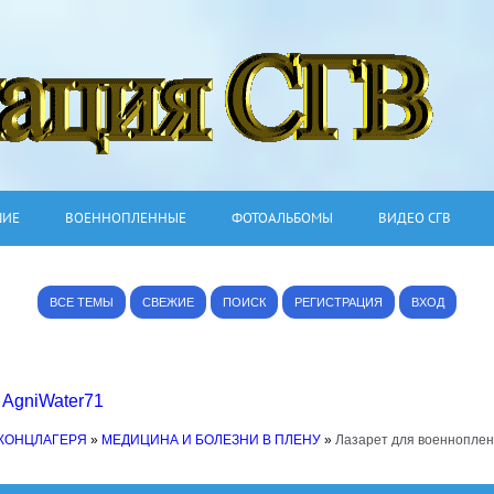
ШИЕ
ВОЕННОПЛЕННЫЕ
ФОТОАЛЬБОМЫ
ВИДЕО СГВ
ВСЕ ТЕМЫ
СВЕЖИЕ
ПОИСК
РЕГИСТРАЦИЯ
ВХОД
,
AgniWater71
 КОНЦЛАГЕРЯ
»
МЕДИЦИНА И БОЛЕЗНИ В ПЛЕНУ
»
Лазарет для военнопленн