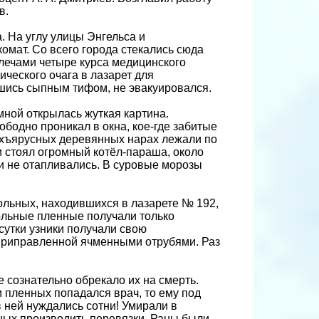
в.
. На углу улицы Энгельса и
омат. Со всего города стекались сюда
плечами четыре курса медицинского
ческого очага в лазарет для
вшись сыпным тифом, не эвакуировался.
ной открылась жуткая картина.
бодно проникал в окна, кое-где забитые
рёхъярусных деревянных нарах лежали по
ии стоял огромный котёл-параша, около
и не отапливались. В суровые морозы
больных, находившихся в лазарете № 192,
больные пленные получали только
 сутки узники получали свою
 приправленной ячменными отрубями. Раз
 сознательно обрекало их на смерть.
и пленных попадался врач, то ему под
 ней нуждались сотни! Умирали в
ных производить перевязки. Раны были