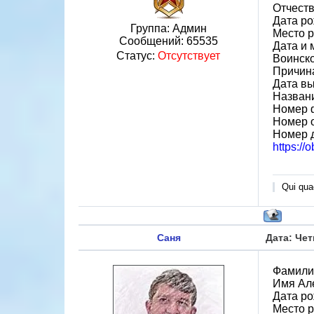
Отчест
Дата ро
Группа: Админ
Место р
Сообщений:
65535
Дата и 
Статус:
Отсутствует
Воинск
Причина
Дата вы
Назван
Номер 
Номер 
Номер 
https://
Qui quae
Саня
Дата: Чет
Фамили
Имя Ал
Дата ро
Место р