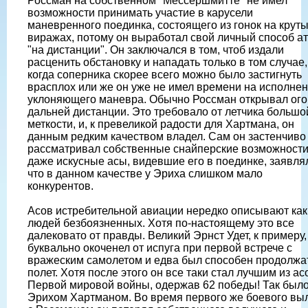
Россман на собственном "Мессершмитте" не имел
возможности принимать участие в карусели
маневренного поединка, состоящего из гонок на крут
виражах, потому он выработал свой личный способ а
"на дистанции". Он заключался в том, чтоб издали
расценить обстановку и нападать только в том случае,
когда соперника скорее всего можно было застигнуть
врасплох или же он уже не имел времени на исполне
уклоняющего маневра. Обычно Россман открывал ого
дальней дистанции. Это требовало от летчика большо
меткости, и, к превеликой радости для Хартмана, он
данным редким качеством владел. Сам он застенчиво
рассматривал собственные снайперские возможности
даже искусные асы, видевшие его в поединке, заявля
что в данном качестве у Эриха слишком мало
конкурентов.
Асов истребительной авиации нередко описывают как
людей безбоязненных. Хотя по-настоящему это все
далековато от правды. Великий Эрнст Удет, к примеру,
буквально окоченел от испуга при первой встрече с
вражеским самолетом и едва был способен продолжа
полет. Хотя после этого он все таки стал лучшим из ас
Первой мировой войны, одержав 62 победы! Так было
Эрихом Хартманом. Во время первого же боевого вы