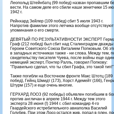
Леопольд Штейнбатц (99 побед) назван пропавшим б
вести. На самом деле его сбили наши зенитчики 15 и
1942 г.
Рейнхард Зейлер (109 побед) сбит 5 июля 1943 г.
Напротив фамилии этого летчика вообще отсутствуют
упоминания о его смерти.
ДЕВЯТЫЙ ПО РЕЗУЛЬТАТИВНОСТИ ЭКСПЕРТ Герм
Граф (212 побед) был сбит над Сталинградом дважды
Героем Советского Союза Виталием Попковым. Об эт
в западных источниках также - ни слова. Между тем, п
свидетельству писателя Чуева, после войны еще один
немецкий эксперт, Понтер Ралль, говорил Попкову:
"Правильно сделал, что ты сбил Графа, это такой тип!"
Также погибли на Восточном фронте Макс Штотц (189
побед), Гейнц Шмидт (173), Хорст Адемейт (166), Генр
Штурм (157) и еще очень многие.
ГЕРХАРД ЛООЗ (92 победы) объявлен погибшим в бо
против англичан в апреле 1944 г. Между тем этого
эксперта 28 июня (!) 1944 г. сбил командир 4-го
Гвардейского истребительного авиаполка Василий
Голубев. При этом Лооз остался жив, попал в плен, п