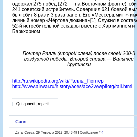
одержал 275 побед (272 — на Восточном фронте); сби
241 советский истребитель. Совершил 621 боевой выл
был сбит 8 раз и 3 раза ранен. Его «Мессершмитт» им
личный номер «Чёртова дюжина»[1]. Служил в состав
52-й истребительной эскадры вместе с Хартманном и
Баркхорном
Гюнтер Ралль (второй слева) после своей 200-й
воздушной победы. Второй справа — Вальтер
Крупински
http://ru.wikipedia.org/wiki/Ралль,_Гюнтер
http://www.airwar.ru/history/aces/ace2ww/pilotg/rall.html
Qui quaerit, reperit
Саня
Дата: Среда, 29 Февраля 2012, 20:48:49 | Сообщение #
4