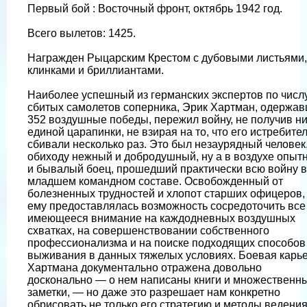
Первый бой : Восточный фронт, октябрь 1942 год.
Всего вылетов: 1425.
Награжден Рыцарским Крестом с дубовыми листьями,
клинками и бриллиантами.
Наиболее успешный из германских экспертов по числ
сбитых самолетов соперника, Эрик Хартман, одержа
352 воздушные победы, пережил войну, не получив н
единой царапинки, не взирая на то, что его истребите
сбивали несколько раз. Это был незаурядный человек,
обиходу нежный и добродушный, ну а в воздухе опыт
и бывалый боец, прошедший практически всю войну в
младшем командном составе. Освобожденный от
болезненных трудностей и хлопот старших офицеров,
ему предоставлялась возможность сосредоточить все
имеющееся внимание на каждодневных воздушных
схватках, на совершенствовании собственного
профессионализма и на поиске подходящих способов
выживания в данных тяжелых условиях. Боевая карь
Хартмана документально отражена довольно
досконально — о нем написаны книги и множественн
заметки, — но даже это разрешает нам конкретно
обрисовать не только его стратегию и методы ведени