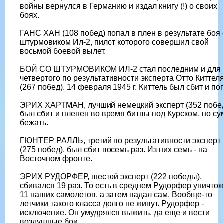
войны вернулся в Германию и издал книгу (!) о своих
боях.
ГАНС ХАН (108 побед) попал в плен в результате боя 
штурмовиком Ил-2, пилот которого совершил свой
восьмой боевой вылет.
БОЙ СО ШТУРМОВИКОМ ИЛ-2 стал последним и для
четвертого по результативности эксперта Отто Киттел
(267 побед). 14 февраля 1945 г. Киттель был сбит и пог
ЭРИХ ХАРТМАН, лучший немецкий эксперт (352 побе
был сбит и пленен во время битвы под Курском, но су
бежать.
ГЮНТЕР РАЛЛЬ, третий по результативности эксперт
(275 побед), был сбит восемь раз. Из них семь - на
Восточном фронте.
ЭРИХ РУДОРФЕР, шестой эксперт (222 победы),
сбивался 19 раз. То есть в среднем Рудорфер уничто
11 наших самолетов, а затем падал сам. Вообще-то
летчики такого класса долго не живут. Рудорфер -
исключение. Он умудрялся выжить, да еще и вести
воздушные бои.