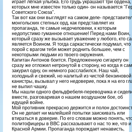
играет лёгкая улыбка. Его грудь украшают три ордена,
которых мне известен только один- он называется "Ге
Советского Союза".
Так вот как они выглядят на самом деле- представите
монгольских степных орд, как представляет их
пропаганда, те самые недочеловеки, к которым
недопустимо гуманное отношение! Перед нами Воин,
который сразу же вызывает уважение у любого, кто с
является Воином. Я тогда саркастически подумал, что
порой с врагом тебя может роднить большее, чем с
некоторыми людьми из твоего окружения.
Капитан Антонов боится. Предложенную сигарету он
сразу же отложил нетронутой в сторону, но когда я сам
закурил одну, он немного расслабился. Наш чай,
холодный и свежий, но налитый из чистой бензиновой
канистры, вызывал у него недоверие, пока я на его гл
не выпил чашку.
Мы нашли одного фельдфебеля-переводчика и сидел
вместе, разговаривая о нашем воздушном бое, об
идущей войне.
Мой противник прекрасно держится и полон достоинст
Он не делает ни малейшей попытки заискивать или
втираться в доверие. По его словам можно понять, чт
политофицеры в ВВС рассказывают о нас то же, что и
Красной Армии. Пропаганда порождает ненависть,