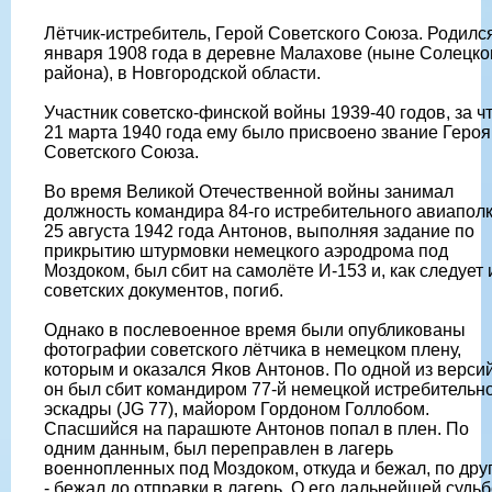
Лётчик-истребитель, Герой Советского Союза. Родилс
января 1908 года в деревне Малахове (ныне Солецко
района), в Новгородской области.
Участник советско-финской войны 1939-40 годов, за ч
21 марта 1940 года ему было присвоено звание Героя
Советского Союза.
Во время Великой Отечественной войны занимал
должность командира 84-го истребительного авиаполк
25 августа 1942 года Антонов, выполняя задание по
прикрытию штурмовки немецкого аэродрома под
Моздоком, был сбит на самолёте И-153 и, как следует 
советских документов, погиб.
Однако в послевоенное время были опубликованы
фотографии советского лётчика в немецком плену,
которым и оказался Яков Антонов. По одной из версий
он был сбит командиром 77-й немецкой истребительн
эскадры (JG 77), майором Гордоном Голлобом.
Спасшийся на парашюте Антонов попал в плен. По
одним данным, был переправлен в лагерь
военнопленных под Моздоком, откуда и бежал, по дру
- бежал до отправки в лагерь. О его дальнейшей судь