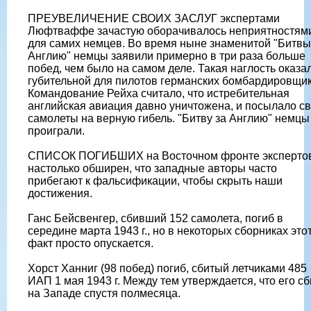
ПРЕУВЕЛИЧЕНИЕ СВОИХ ЗАСЛУГ экспертами
Люфтваффе зачастую оборачивалось неприятностям
для самих немцев. Во время ныне знаменитой "Битвы
Англию" немцы заявили примерно в три раза больше
побед, чем было на самом деле. Такая наглость оказа
губительной для пилотов германских бомбардировщик
Командование Рейха считало, что истребительная
английская авиация давно уничтожена, и посылало с
самолеты на верную гибель. "Битву за Англию" немцы
проиграли.
СПИСОК ПОГИБШИХ на Восточном фронте эксперто
настолько обширен, что западные авторы часто
прибегают к фальсификации, чтобы скрыть наши
достижения.
Ганс Бейсвенгер, сбивший 152 самолета, погиб в
середине марта 1943 г., но в некоторых сборниках это
факт просто опускается.
Хорст Ханниг (98 побед) погиб, сбитый летчиками 485
ИАП 1 мая 1943 г. Между тем утверждается, что его с
на Западе спустя полмесяца.