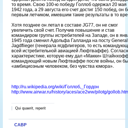
то время. Свою 100-ю победу Голлоб одержал 20 мая
1942 года, а 29 августа его счет достиг 150 побед, он 
первым летчиком, имевшим такие результаты в то вре
Хотя позднее он летал в составе JG77, он не смог
увеличить свой счет. Получив повышение и став
командиром группы истребителей на Западе, он в ян
1945 года сменил Адольфа Галланда на посту General
Jagdflieger (генерала ягдфлигеров, то есть командую
всей истребительной авиацией Люфтваффе). Соглас
характеристике, которую ему дал «Макки» Штайнхофф
командующий новым Люфтваффе после войны, он б
«амбициозным человеком, без чувства юмора».
http://ru.wikipedia.org/wiki/Голлоб,_Гордон
http://www.airwar.ru/history/aces/ace2ww/pilotg/gollob.htm
Qui quaerit, reperit
САВР