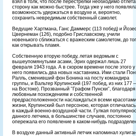
взял в толк, что после перестрелки необходимо отлета
сторону как можно быстрее. Тогда уже у него появлял
возможность удержаться в воздухе и, вероятно,
сохранить невредимым собственный самолет.
Ведущие Хартмана, Ганс Даммерс (113 побед) и Йозе
Цвернеман (126), подобно Гриславскому, учили
новенького сближаться с вражеским самолетом, до то
как открывать пламя.
Собственную вторую победу, летая ведомым с
вышеупомянутыми асами, Эрих одержал лишь 27
февраля 1943 года. А в скором времени после этого у
него появились два новых наставника. Ими стали Пон
Ралль, сменивший фон Бонина на посту командира
группы, и Вальтер Крупинский (197 побед, из них 177 
на Востоке). Прозванный "Графом Пунски", благодаря
любовным похождениям и собственной
предрасположенности наслаждаться всеми красотам
жизни, Крупинский был персоною, которая отличалась
в каждый военно-воздушной части. Гулкая популярно
данного летчика, в большинстве случаев, постоянно
опережала его появление в каком-нибудь подразделе
В воздухе данный активный летчик напоминал хулига