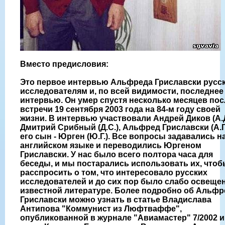
Вместо предисловия:
Это первое интервью Альфреда Гриславски русс
исследователям и, по всей видимости, последнее
интервью. Он умер спустя несколько месяцев пос
встречи 19 сентября 2003 года на 84-м году своей
жизни. В интервью участвовали Андрей Диков (А.Д
Дмитрий Срибный (Д.С.), Альфред Гриславски (А.Г.
его сын - Юрген (Ю.Г.). Все вопросы задавались н
английском языке и переводились Юргеном
Гриславски. У нас было всего полтора часа для
беседы, и мы постарались использовать их, что
расспросить о том, что интересовало русских
исследователей и до сих пор было слабо освеще
известной литературе. Более подробно об Альфр
Гриславски можно узнать в статье Владислава
Антипова "Коммунист из Люфтваффе",
опубликованной в журнале "Авиамастер" 7/2002 и