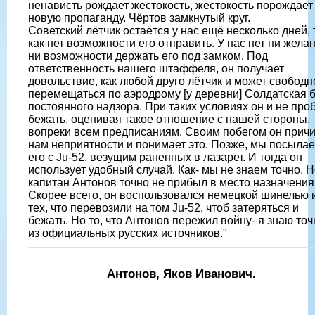
ненависть рождает жестокость, жестокость порождает
новую пропаганду. Чёртов замкнутый круг.
Советский лётчик остаётся у нас ещё несколько дней, 
как нет возможности его отправить. У нас нет ни жела
ни возможности держать его под замком. Под
ответственность нашего штаффеля, он получает
довольствие, как любой друго лётчик и может свободн
перемещаться по аэродрому [у деревни] Солдатская 
постоянного надзора. При таких условиях он и не про
бежать, оценивая такое отношение с нашей стороны,
вопреки всем предписаниям. Своим побегом он прич
нам неприятности и понимает это. Позже, мы посыла
его с Ju-52, везущим раненных в лазарет. И тогда он
использует удобный случай. Как- мы не знаем точно. 
капитан Антонов точно не прибыл в место назначения
Скорее всего, он воспользовался немецкой шинелью 
тех, что перевозили на том Ju-52, чтоб затеряться и
бежать. Но то, что Антонов пережил войну- я знаю точ
из официальных русских источников."
Антонов, Яков Иванович.