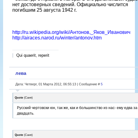
нет достоверных сведений. Официально числится
погибшим 25 августа 1942 г.
http://ru.wikipedia.org/wiki/Антонов,_Яков_Иванович
http://airaces.narod.ru/winter/antonov.htm
Qui quaerit, reperit
лева
Дата: Четверг, 01 Марта 2012, 06:55:13 | Сообщение #
5
Quote
(
Саня
)
Русский чертовски юн, так же, как и большинство из нас- ему едва за
двадцать.
Quote
(
Саня
)