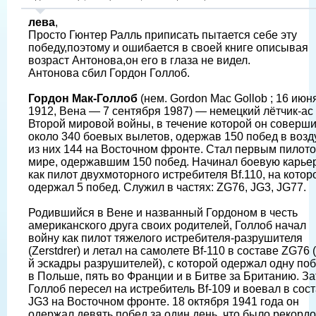
лева
,
Просто Гюнтер Ралль приписать пытается себе эту
победу,поэтому и ошибается в своей книге описывая
возраст Антонова,он его в глаза не видел.
Антонова сбил Гордон Голлоб.
Гордон Мак-Голлоб
(нем. Gordon Mac Gollob ; 16 июн
1912, Вена — 7 сентября 1987) — немецкий лётчик-ас
Второй мировой войны, в течение которой он соверш
около 340 боевых вылетов, одержав 150 побед в возд
из них 144 на Восточном фронте. Стал первым пилото
мире, одержавшим 150 побед. Начинал боевую карье
как пилот двухмоторного истребителя Bf.110, на котор
одержал 5 побед. Служил в частях: ZG76, JG3, JG77.
Родившийся в Вене и названный Гордоном в честь
американского друга своих родителей, Голлоб начал
войну как пилот тяжелого истребителя-разрушителя
(Zerstdrer) и летал на самолете Bf-110 в составе ZG76 
й эскадры разрушителей), с которой одержал одну по
в Польше, пять во Франции и в Битве за Британию. З
Голлоб пересел на истребитель Bf-109 и воевал в сос
JG3 на Восточном фронте. 18 октября 1941 года он
одержал девять побед за один день, что было рекордо