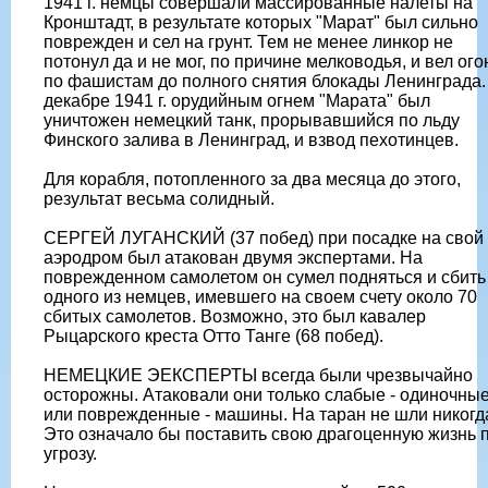
1941 г. немцы совершали массированные налеты на
Кронштадт, в результате которых "Марат" был сильно
поврежден и сел на грунт. Тем не менее линкор не
потонул да и не мог, по причине мелководья, и вел ого
по фашистам до полного снятия блокады Ленинграда.
декабре 1941 г. орудийным огнем "Марата" был
уничтожен немецкий танк, прорывавшийся по льду
Финского залива в Ленинград, и взвод пехотинцев.
Для корабля, потопленного за два месяца до этого,
результат весьма солидный.
СЕРГЕЙ ЛУГАНСКИЙ (37 побед) при посадке на свой
аэродром был атакован двумя экспертами. На
поврежденном самолетом он сумел подняться и сбить
одного из немцев, имевшего на своем счету около 70
сбитых самолетов. Возможно, это был кавалер
Рыцарского креста Отто Танге (68 побед).
НЕМЕЦКИЕ ЭЕКСПЕРТЫ всегда были чрезвычайно
осторожны. Атаковали они только слабые - одиночны
или поврежденные - машины. На таран не шли никогд
Это означало бы поставить свою драгоценную жизнь 
угрозу.