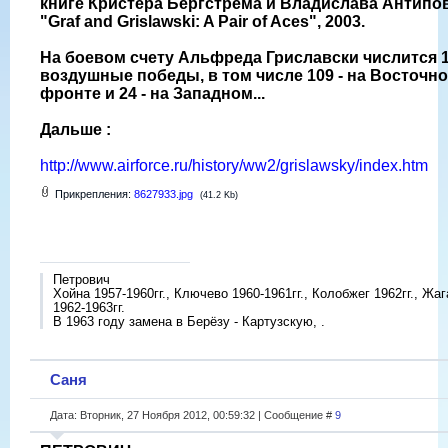
книге Кристера Бергстрема и Владислава Антипо
"Graf and Grislawski: A Pair of Aces", 2003.
На боевом счету Альфреда Гриславски числится 
воздушные победы, в том числе 109 - на Восточн
фронте и 24 - на Западном...
Дальше :
http://www.airforce.ru/history/ww2/grislawsky/index.htm
Прикрепления:
8627933.jpg
(41.2 Kb)
Петрович
Хойна 1957-1960гг., Ключево 1960-1961гг., Колобжег 1962гг., Жа
1962-1963гг.
В 1963 году замена в Берёзу - Картузскую, .
Саня
Дата: Вторник, 27 Ноября 2012, 00:59:32 | Сообщение #
9