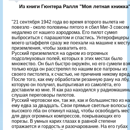
Из книги Гюнтера Ралля "Моя летная книжка
"21 сентября 1942 года во время второго вылета не
повезло - около половины пятого я сбил Миг-3 совсем
недалеко от нашего аэродрома. Его пилот сумел
выброситься с парашютом и спастись. Унтерофицеры
моего штаффеля сразу же поехали на машине к месту
приземления, чтобы захватить его.
Русский приземлился на одном из огромных
подсолнуховых полей, которых в этих местах было
множество. Он был быстро окружён, но его сумели взя
только когда он расстрелял по нашим все патроны из
своего пистолета, к счастью, не причинив никому вред
После того, как ему обработали резанную рану на лбу,
которую он получил, выпрыгивая из самолёта, его
доставили ко мне. Я как раз находился у радиомашин
слушая переговоры пилотов.
Русский чертовски юн, так же, как и большинство из на
ему едва за двадцать. Свои прямые светлые волосы 
высокого лба он откинул назад, чтобы освободить мес
для двух огромных компрессов, покрывающих его
порезы. В умных карих глазах в равной степени
отражается и гордость и разочарование. На его губах