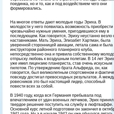
поединка, но и то, как и под воздействием чего они
формировались.
На многое ответы дают молодые годы Эриха. В
молодости у него появилась возможность приобрести
чрезвычайно нужные умения, пригодившиеся ему в
последующем. Как говорится, Эриху неустанно везло 
наставниками. Мать Эриха, Элизабет Хартман, была
уверенной сторонницей авиации, летала сама и была
инструктором районного планерного клуба,
непосредственно она и привила собственному молод
отпрыску любовь к воздушным полетам. В 14 лет Эрих
уже имел лицензию планериста, став очень искусным
пилотом. По утверждению брата Альфреда, он, как
говорится, был великолепным спортсменом и фактич
повсюду достигал превосходных результатов. А межд
ровесников это был настоящий лидер, способный
повести всех за собой.
В 1940 году, когда вся Германия пребывала под
впечатлением от удач военных летчиков, Эрих принял
твердое решение поступить на службу в люфтваффе.
Основной курс летной подготовки он закончил в октяб
1941 года. Ну а в начале 1942 он уже обучался летать