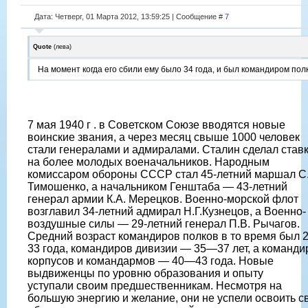
Дата: Четверг, 01 Марта 2012, 13:59:25 | Сообщение #
7
Quote
(
лева
)
На момент когда его сбили ему было 34 года, и был командиром пол
7 мая 1940 г . в Советском Союзе вводятся новые
воинские звания, а через месяц свыше 1000 человек
стали генералами и адмиралами. Сталин сделал став
на более молодых военачальников. Народным
комиссаром обороны СССР стал 45-летний маршал С.
Тимошенко, а начальником Генштаба — 43-летний
генерал армии К.А. Мерецков. Военно-морской флот
возглавил 34-летний адмирал Н.Г.Кузнецов, а Военно-
воздушные силы — 29-летний генерал П.В. Рычагов.
Средний возраст командиров полков в то время был
33 года, командиров дивизии — 35—37 лет, а команди
корпусов и командармов — 40—43 года. Новые
выдвиженцы по уровню образования и опыту
уступали своим предшественникам. Несмотря на
большую энергию и желание, они не успели освоить с