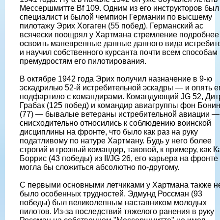
Мессершмитте Bf 109. Одним из его инструкторов был
специалист и былой чемпион Германии по высшему
пилотажу Эрих Хогаген (55 побед). Германский ас
всячески поощрял у Хартмана стремление подробнее
освоить маневренные данные данного вида истребит
и научил собственного курсанта почти всем способам 
премудростям его пилотирования.
В октябре 1942 года Эрих получил назначение в 9-ю
эскадрилью 52-й истребительной эскадры — и опять е
подфартило с командирами. Командующий JG 52, Дит
Грабак (125 побед) и командир авиагруппы фон Бони
(77) — бывалые ветераны истребительной авиации —
снисходительно относились к соблюдению воинской
дисциплины на фронте, что было как раз на руку
податливому по натуре Хартману. Будь у него более
строгий и грозный командир, таковой, к примеру, как К
Боррис (43 победы) из II/JG 26, его карьера на фронте
могла бы сложиться абсолютно по-другому.
С первыми основными летчиками у Хартмана также н
было особенных трудностей. Эдмунд Россман (93
победы) был великолепным наставником молодых
пилотов. Из-за последствий тяжелого ранения в руку