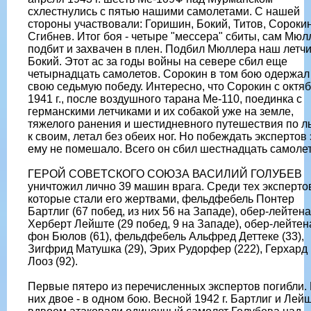
схлестнулись с пятью нашими самолетами. С нашей
стороны участвовали: Горишин, Бокий, Титов, Сорокин
Сгибнев. Итог боя - четыре "мессера" сбиты, сам Мюл
подбит и захвачен в плен. Подбил Мюллера наш летчи
Бокий. Этот ас за годы войны на севере сбил еще
четырнадцать самолетов. Сорокин в том бою одержал
свою седьмую победу. Интересно, что Сорокин с октя
1941 г., после воздушного тарана Ме-110, поединка с
германскими летчиками и их собакой уже на земле,
тяжелого ранения и шестидневного путешествия по л
к своим, летал без обеих ног. Но побеждать экспертов 
ему не помешало. Всего он сбил шестнадцать самолет
ГЕРОЙ СОВЕТСКОГО СОЮЗА ВАСИЛИЙ ГОЛУБЕВ
уничтожил лично 39 машин врага. Среди тех эксперто
которые стали его жертвами, фельдфебель Понтер
Бартлиг (67 побед, из них 56 на Западе), обер-лейтен
Херберт Лейште (29 побед, 9 на Западе), обер-лейтен
фон Бюлов (61), фельдфебель Альфред Деттеке (33),
Зигфрид Матушка (29), Эрих Рудорфер (222), Герхард
Лооз (92).
Первые пятеро из перечисленных экспертов погибли.
них двое - в одном бою. Весной 1942 г. Бартлиг и Лей