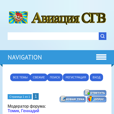
NAVIGATION
ВСЕ ТЕМЫ
СВЕЖИЕ
ПОИСК
РЕГИСТРАЦИЯ
ВХОД
1
Страница
1
из
1
Модератор форума:
Томик
,
Геннадий