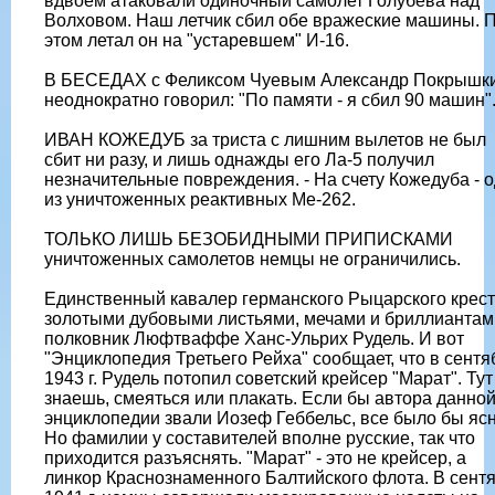
вдвоем атаковали одиночный самолет Голубева над
Волховом. Наш летчик сбил обе вражеские машины. 
этом летал он на "устаревшем" И-16.
В БЕСЕДАХ с Феликсом Чуевым Александр Покрышк
неоднократно говорил: "По памяти - я сбил 90 машин"
ИВАН КОЖЕДУБ за триста с лишним вылетов не был
сбит ни разу, и лишь однажды его Ла-5 получил
незначительные повреждения. - На счету Кожедуба - 
из уничтоженных реактивных Ме-262.
ТОЛЬКО ЛИШЬ БЕЗОБИДНЫМИ ПРИПИСКАМИ
уничтоженных самолетов немцы не ограничились.
Единственный кавалер германского Рыцарского крест
золотыми дубовыми листьями, мечами и бриллиантам
полковник Люфтваффе Ханс-Ульрих Рудель. И вот
"Энциклопедия Третьего Рейха" сообщает, что в сентя
1943 г. Рудель потопил советский крейсер "Марат". Тут
знаешь, смеяться или плакать. Если бы автора данно
энциклопедии звали Иозеф Геббельс, все было бы ясн
Но фамилии у составителей вполне русские, так что
приходится разъяснять. "Марат" - это не крейсер, а
линкор Краснознаменного Балтийского флота. В сент