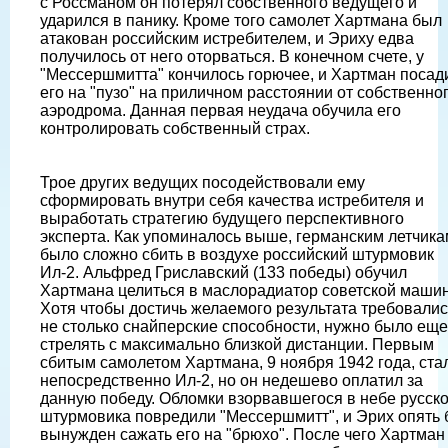
с Россманом он потерял собственного ведущего и
ударился в панику. Кроме того самолет Хартмана был
атакован российским истребителем, и Эриху едва
получилось от него оторваться. В конечном счете, у
"Мессершмитта" кончилось горючее, и Хартман посад
его на "пузо" на приличном расстоянии от собственно
аэродрома. Данная первая неудача обучила его
контролировать собственный страх.
Трое других ведущих посодействовали ему
сформировать внутри себя качества истребителя и
выработать стратегию будущего перспективного
эксперта. Как упоминалось выше, германским летчика
было сложно сбить в воздухе российский штурмовик
Ил-2. Альфред Гриславский (133 победы) обучил
Хартмана целиться в маслорадиатор советской маши
Хотя чтобы достичь желаемого результата требовалис
не столько снайперские способности, нужно было еще
стрелять с максимально близкой дистанции. Первым
сбитым самолетом Хартмана, 9 ноября 1942 года, ста
непосредственно Ил-2, но он недешево оплатил за
данную победу. Обломки взорвавшегося в небе русско
штурмовика повредили "Мессершмитт", и Эрих опять
вынужден сажать его на "брюхо". После чего Хартман