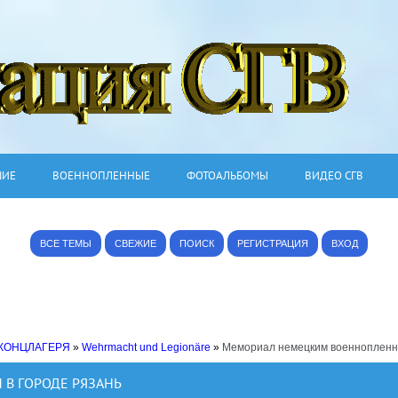
ШИЕ
ВОЕННОПЛЕННЫЕ
ФОТОАЛЬБОМЫ
ВИДЕО СГВ
ВСЕ ТЕМЫ
СВЕЖИЕ
ПОИСК
РЕГИСТРАЦИЯ
ВХОД
 КОНЦЛАГЕРЯ
»
Wehrmacht und Legionäre
»
Мемориал немецким военнопленны
В ГОРОДЕ РЯЗАНЬ