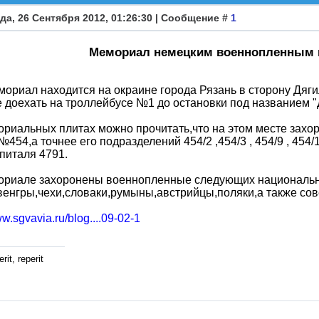
да, 26 Сентября 2012, 01:26:30 | Сообщение #
1
Мемориал немецким военнопленным в
ориал находится на окраине города Рязань в сторону Дяг
 доехать на троллейбусе №1 до остановки под названием "
риальных плитах можно прочитать,что на этом месте зах
№454,а точнее его подразделений 454/2 ,454/3 , 454/9 , 454/1
питаля 4791.
ориале захоронены военнопленные следующих национальн
енгры,чехи,словаки,румыны,австрийцы,поляки,а также сов
ww.sgvavia.ru/blog....09-02-1
rit, reperit