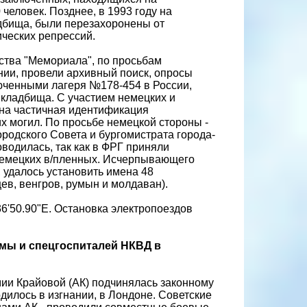
человек. Позднее, в 1993 году на
дбища, были перезахоронены от
ческих репрессий.
ества "Мемориала", по просьбам
нии, провели архивный поиск, опросы
юченными лагеря №178-454 в России,
кладбища. С участием немецких и
ена частичная идентификация
х могил. По просьбе немецкой стороны -
родского Совета и бургомистрата города-
водилась, так как в ФРГ приняли
немецких в/пленных. Исчерпывающего
 удалось установить имена 48
в, венгров, румын и молдаван).
36'50.90"E. Остановка электропоездов
ьмы и спецгоспиталей НКВД в
ии Крайовой (АК) подчинялась законному
дилось в изгнании, в Лондоне. Советские