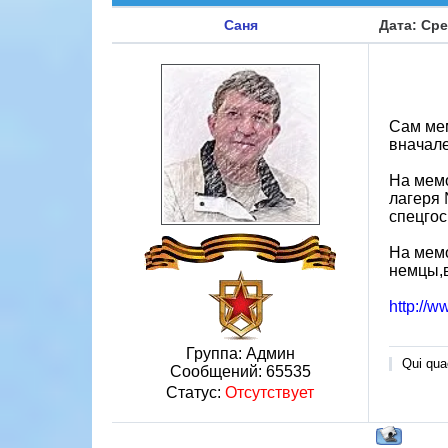
Саня
Дата: Сре
Сам мем
вначале
На мемо
лагеря 
спецгос
На мем
немцы,в
http://w
Группа: Админ
Qui quae
Сообщений:
65535
Статус:
Отсутствует