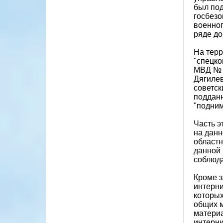
был под
госбезо
военноп
ряде до
На терр
"спецко
МВД № 0
Дягилев
советск
подданн
"подним
Часть э
на данн
областн
данной 
соблюда
Кроме з
интерни
которых
общих м
материа
интерни