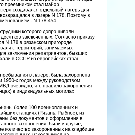
его преемником стал майор
лагеря создавался отдельный лагерь для
возвращался в лагерь N 178. Поэтому в
именованием - N 178-454.
отрудники которого допрашивали
о десятков заключенных. Согласно приказу
ря N 178 в рязанском пригороде
овали с территорий, занимаемых
для заключения репатриантов, бывших
ехали в СССР из европейских стран
 пребывания в лагере, была захоронена
и 1950-х годов между руководством
МВД очевидно, что правило захоронения
анцах) в индивидуальных могилах
онены более 100 военнопленных и
айших станциях (Рязань, Рыбное), из
нены без документов и оформления в
тапного захоронения, были и другие,
ее количество захороненных на кладбище
 заключенных, находящихся на