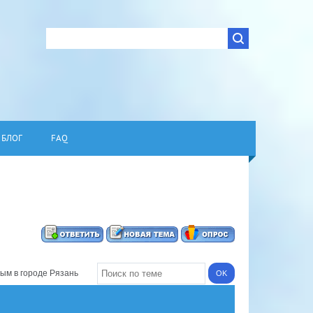
БЛОГ
FAQ
м в городе Рязань