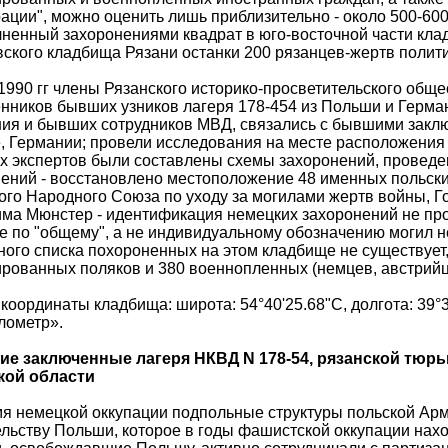
ации", можно оценить лишь приблизительно - около 500-600 
ненный захоронениями квадрат в юго-восточной части кла
ского кладбища Рязани останки 200 рязанцев-жертв полити
1990 гг члены Рязанского историко-просветительского общ
нников бывших узников лагеря 178-454 из Польши и Герма
ия и бывших сотрудников МВД, связались с бывшими закл
 Германии; провели исследования на месте расположения 
х экспертов были составлены схемы захоронений, провед
ений - восстановлено местоположение 48 именных польски
го Народного Союза по уходу за могилами жертв войны, Го
ма Мюнстер - идентификация немецких захоронений не про
 по "общему", а не индивидуальному обозначению могил 
ого списка похороненных на этом кладбище не существует,
рованных поляков и 380 военнопленных (немцев, австрийце
координаты кладбища: широта: 54°40'25.68"С, долгота: 39°
лометр».
ие заключенные лагеря НКВД N 178-54, рязанской тюр
кой области
я немецкой оккупации подпольные структуры польской Арм
льству Польши, которое в годы фашистской оккупации нахо