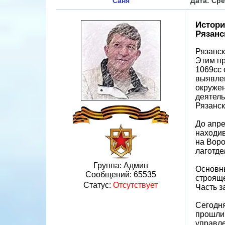
Саня
Дата: Сре
Истори
Рязанс
Рязанск
Этим п
1069сс 
выявлен
окружен
деятель
Рязанск
До апре
находив
на Воро
лаготде
Группа: Админ
Основны
Сообщений:
65535
строяще
Статус:
Отсутствует
Часть з
Сегодня
прошли 
управле