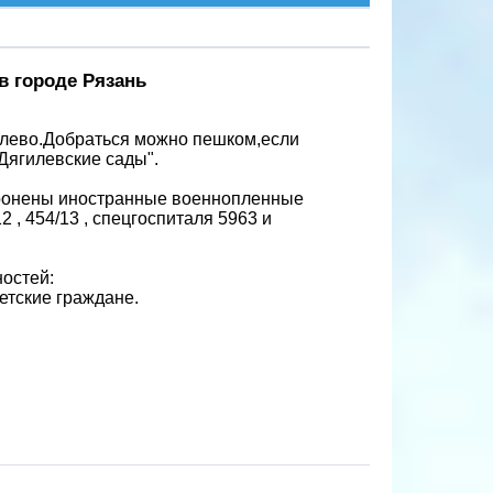
 городе Рязань
илево.Добраться можно пешком,если
Дягилевские сады".
оронены иностранные военнопленные
2 , 454/13 , спецгоспиталя 5963 и
остей:
етские граждане.