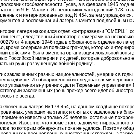
полковник госбезопасности Гусев, а в феврале 1945 года 
пасности Я.Е. Малкин. Из нескольких лаготделений 178-го 
ленных и интернированных под N 454, затем упразднялся, 
кументов и воспоминаний лагерь значится под двойным на
итории лагеря находился отдел контрразведки "СМЕРШ", с
нтингент", следственный изолятор с камерами на нескольк
0279 от 4 апреля 1946 года в обязанность отделению лаге
о, кроме содержания польских граждан, которых интернир
ими войсками, была вменена организация локальной зоны 
ых Российской империи и их детей, которые добровольно 
ать из руин разрушенную войной родину".
тих заключенных разных национальностей, умерших в годы
ом кладбище. Из обнаруженной исследователями переписк
ого управления внутренних дел и Тюремным управлением 
категории заключенных (речь прежде всего идет об иностр
лось не всегда.
аключенных лагеря № 178-454, на данном кладбище похор
рованных, умерших на этапах и снятых с эшелонов на ближ
 поименно известны только 25 человек, остальные похоро
огилах. Известно, что кроме этого задокументированного э
лов по которым обнаружить пока не удалось. Поэтому общ
рованных и военнопленных иностранных граждан, а также