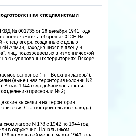
 подготовленная специалистами
НКВД № 001735 от 28 декабря 1941 года.
ственного комитета обороны СССР №
й - спецлагеря, созданные с целью
ной Армии, находившихся в плену и
в", лиц, подозреваемых в изменнической
 на оккупированных территориях. Вскоре
аемое основное (т.н. "Верхний лагерь"),
селки (нынешняя территория колонии N2
. В мае 1944 года добавилось третье
агоотделению присвоили № 2).
щевские выселки и на территории
ерритория Станкостроительного завода).
нском лагере N 178 с 1942 по 1944 год
или в окружение. Начальником
 178 по меньшей мере с марта 1943 года