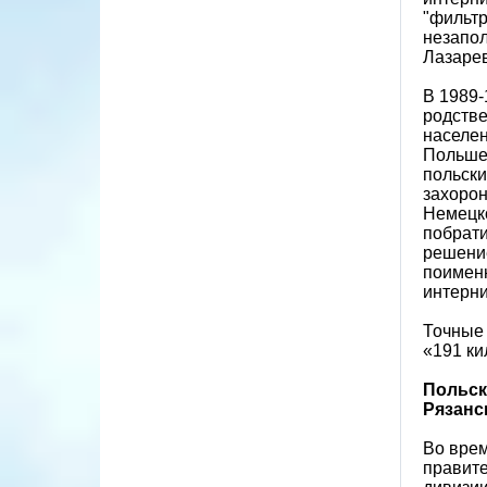
"фильтр
незапол
Лазарев
В 1989-
родстве
населен
Польше,
польски
захорон
Немецко
побрати
решение
поименн
интерни
Точные 
«191 ки
Польск
Рязанс
Во врем
правите