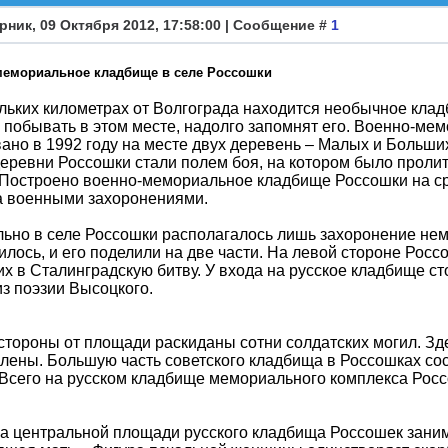
рник, 09 Октября 2012, 17:58:00 | Сообщение #
1
мемориальное кладбище в селе Россошки
льких километрах от Волгограда находится необычное кладб
 побывать в этом месте, надолго запомнят его. Военно-м
ано в 1992 году на месте двух деревень – Малых и Больши
еревни Россошки стали полем боя, на котором было пролит
 Построено военно-мемориальное кладбище Россошки на с
а военными захоронениями.
ьно в селе Россошки располагалось лишь захоронение нем
лось, и его поделили на две части. На левой стороне Россо
х в Сталинградскую битву. У входа на русское кладбище ст
из поэзии Высоцкого.
стороны от площади раскиданы сотни солдатских могил. Зде
лены. Большую часть советского кладбища в Россошках со
 Всего на русском кладбище мемориального комплекса Росс
а центральной площади русского кладбища Россошек заним