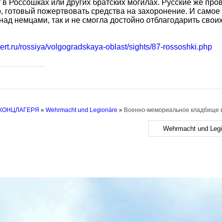
 в Россошках или других братских могилах. Русские же про
, готовый пожертвовать средства на захоронение. И самое п
над немцами, так и не смогла достойно отблагодарить своих
etert.ru/rossiya/volgogradskaya-oblast/sights/87-rossoshki.php
 КОНЦЛАГЕРЯ
»
Wehrmacht und Legionäre
»
Военно-мемориальное кладбище в