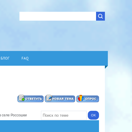
БЛОГ
FAQ
 селе Россошки