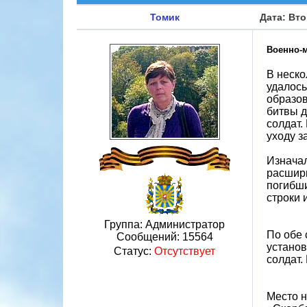
Томик
Дата: Вто
Военно-
В неско
удалось
образов
битвы д
солдат.
уходу з
Изначал
расшири
погибши
строки 
Группа: Администратор
По обе 
Сообщений:
15564
установ
Статус:
Отсутствует
солдат.
Место н