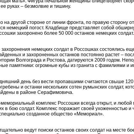
щая мать». Фигура печальной женщины олицетворяет скорб
 ее руках – безмолвие и тишину.
о на другой стороне от линии фронта, по правую сторону о
ся немецкий погост. Кладбище представляет собой обширн
ссошки захоронено более 50 000 останков немецких солдат.
захоронения немецких солдат в Россошках состоялись еще
айденных и захороненных останков постоянно растет – по
итории Волгограда и Ростова, датируются 2009 годом. Неп
ые памятники: огромные кубы из гранита с фамилиями и и
дняшний день без вести пропавшими считаются свыше 120 
гребены и останки нескольких сотен румынских солдат, ко
айдены в районе Серафимовича.
мемориальный комплекс Россошки всегда открыт, и любой 
х в бою солдат. Комплекс поражает своей ухоженностью и 
 специально созданное общество «Мемориал».
щательно ведут поиски останков своих солдат на месте боев