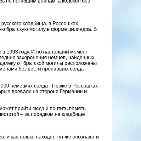
ь по погибшим воинам, а колокол без
т русского кладбища, в Россошках
ую братскую могилу в форме цилиндра. В
 в 1993 году. И по настоящий момент
следние захоронения немцев, найденных
одалеку от братской могилы расположены
менами без вести пропавших солдат.
000 немецких солдат. Позже в Россошках
торые воевали на стороне Германии и
может прийти сюда и почтить память
чистотой – за порядком на кладбище
, и как только находят, тут же опознают и