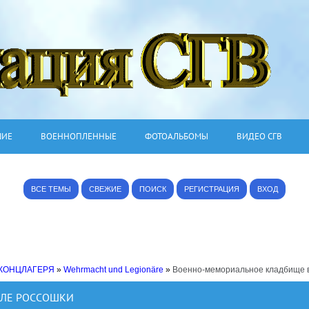
ШИЕ
ВОЕННОПЛЕННЫЕ
ФОТОАЛЬБОМЫ
ВИДЕО СГВ
ВСЕ ТЕМЫ
СВЕЖИЕ
ПОИСК
РЕГИСТРАЦИЯ
ВХОД
 КОНЦЛАГЕРЯ
»
Wehrmacht und Legionäre
»
Военно-мемориальное кладбище в
ЕЛЕ РОССОШКИ