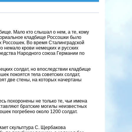
ище. Мало кто слышал о нем, а те, кому
емориальное кладбище Россошки было
х Россошек. Во время Сталинградской
о немало крови немецких и русских
редства Народного союза Германии по
ецких солдат, но впоследствии кладбище
шек покоятся тела советских солдат,
оят две стены, на которых начертаны
сь похоронены не только те, чьи имена
ставляют братские могилы неизвестных
ошек погребено около 1200 солдат.
ает скульптура С. Щербакова