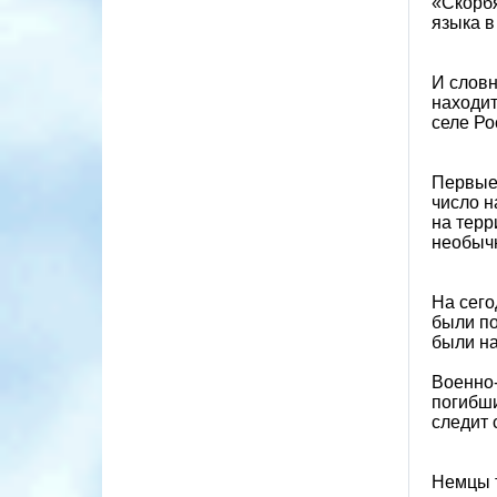
«Скорбя
языка в
И словн
находит
селе Ро
Первые 
число н
на терр
необычн
На сего
были по
были н
Военно-
погибши
следит
Немцы т