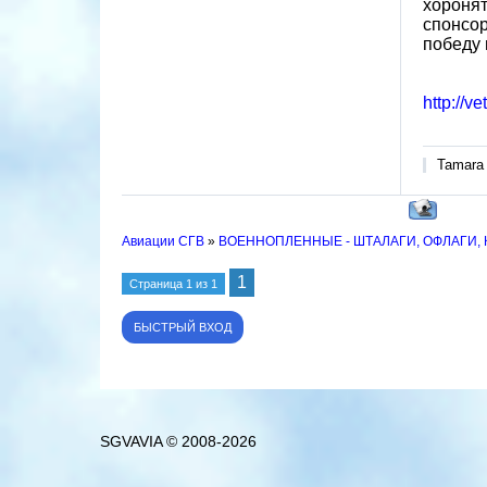
хоронят
спонсор
победу 
http://v
Tamara
Авиации СГВ
»
ВОЕННОПЛЕННЫЕ - ШТАЛАГИ, ОФЛАГИ,
1
Страница
1
из
1
SGVAVIA © 2008-2026