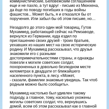
коммунистические, Беловежским соглашением
еще и не пахло, а тут вдруг - письмо из Мюнхена,
да ёще по поводу погибших в годы войны
фашистов... Может быть, я и отказался бы от
поручения. Или забыл бы об этом письме, но…
Незадолго до этого один мой товарищ, Гутов
Мухаммед, работающий сейчас на Ремзаводе,
вернулся из Германии, куда ездил по
приглашению своих друзей - троих братьев,
уехавших из наших мест на свою историческую
родину. И Мухаммед рассказывал, что друзья
знакомили его с разными
достопримечательностями страны, и однажды
повезли к могиле советских солдат,
похороненных в довольно безлюдном месте
километрах в двадцати от ближайшего
населенного пункта, в лесу. «Может,
- сказали, фамилии знакомые увидишь. Так чтоб
родным можно было сообщить».
Мухаммед настолько был удивлен такому
подходу, а главное, тому, насколько ухожены
могилы советских солдат, что, вернувшись
домой, всем об этом рассказывал как о главной