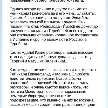
приключений своего почтового конверта.
Однако вскоре пришло и другое письмо: от
Рейнхарда Грюнефельда и его жены Эльжбеты.
Письмо было написано по-русски. Эльжбета
оказалась полькой и языком владела. Они
писали, что отец Рейнхарда - Йозеф не дожил до
получения письма из Теребеней всего год, что
они откладывают запланированное путешествие
в Испанию и срочно выезжают в Россию, в
Теребени.
Как их ждали! Какие разговоры, какие высокие
темы для дискуссий предвкушали здесь отец
Георгий и матушка Валентина!...
Как всегда, в жизни все оказалось и так, и не так.
Рейнхард Грюнефельд и его жена Эльжбета
действительно приехали. Встреча была
радостной и сердечной. Но потом начались
разговоры, и очень быстро выяснилось, что
гости из Мюнстера - обычные нормальные
немецкие бюргеры, конечно же не
подозревавшие, что именно на них возложена
высокая миссия соединения разорванной цепи