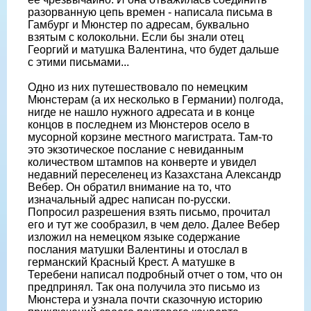
разорванную цепь времен - написала письма в
Гамбург и Мюнстер по адресам, буквально
взятым с колокольни. Если бы знали отец
Георгий и матушка Валентина, что будет дальше
с этими письмами...
Одно из них путешествовало по немецким
Мюнстерам (а их несколько в Германии) полгода,
нигде не нашло нужного адресата и в конце
концов в последнем из Мюнстеров осело в
мусорной корзине местного магистрата. Там-то
это экзотическое послание с невиданным
количеством штампов на конверте и увидел
недавний переселенец из Казахстана Александр
Вебер. Он обратил внимание на то, что
изначальный адрес написан по-русски.
Попросил разрешения взять письмо, прочитал
его и тут же сообразил, в чем дело. Далее Вебер
изложил на немецком языке содержание
послания матушки Валентины и отослал в
германский Красный Крест. А матушке в
Теребени написал подробный отчет о том, что он
предпринял. Так она получила это письмо из
Мюнстера и узнала почти сказочную историю