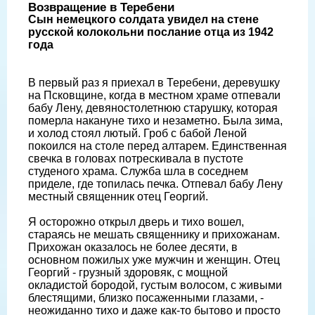
Возвращение в Теребени
Сын немецкого солдата увидел на стене
русской колокольни послание отца из 1942
года
В первый раз я приехал в Теребени, деревушку
на Псковщине, когда в местном храме отпевали
бабу Лену, девяностолетнюю старушку, которая
померла накануне тихо и незаметно. Была зима,
и холод стоял лютый. Гроб с бабой Леной
покоился на столе перед алтарем. Единственная
свечка в головах потрескивала в пустоте
студеного храма. Служба шла в соседнем
приделе, где топилась печка. Отпевал бабу Лену
местный священник отец Георгий.
Я осторожно открыл дверь и тихо вошел,
стараясь не мешать священнику и прихожанам.
Прихожан оказалось не более десяти, в
основном пожилых уже мужчин и женщин. Отец
Георгий - грузный здоровяк, с мощной
окладистой бородой, густым волосом, с живыми
блестящими, близко посаженными глазами, -
неожиданно тихо и даже как-то бытово и просто