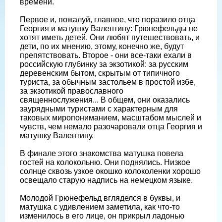
времени.
Первое и, пожалуй, главное, что поразило отца
Георгия и матушку Валентину: Грюнефельды не
хотят иметь детей. Они любят путешествовать, и
дети, по их мнению, этому, конечно же, будут
препятствовать. Второе - они все-таки ехали в
российскую глубинку за экзотикой: за русским
деревенским бытом, скрытым от типичного
туриста, за обычным застольем в простой избе,
за экзотикой православного
священнослужения... В общем, они оказались
заурядными туристами с характерным для
таковых миропониманием, масштабом мыслей и
чувств, чем немало разочаровали отца Георгия и
матушку Валентину.
В финале этого знакомства матушка повела
гостей на колокольню. Они поднялись. Низкое
солнце сквозь узкое окошко колоколенки хорошо
освещало старую надпись на немецком языке.
Молодой Грюнефельд вгляделся в буквы, и
матушка с удивлением заметила, как что-то
изменилось в его лице, он прикрыл ладонью