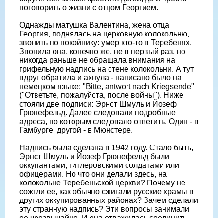
поговорить о жизни с отцом Георгием.
Однажды матушка Валентина, жена отца
Георгия, поднялась на церковную колокольню,
звонить по покойнику: умер кто-то в Теребенях.
Звонила она, конечно же, не в первый раз, но
никогда раньше не обращала внимания на
грифельную надпись на стене колокольни. А тут
вдруг обратила и ахнула - написано было на
немецком языке: "Bitte, antwort nach Kriegsende"
("Ответьте, пожалуйста, после войны"). Ниже
стояли две подписи: Эрнст Шмуль и Йозеф
Грюнефельд. Далее следовали подробные
адреса, по которым следовало ответить. Один - в
Гамбурге, другой - в Мюнстере.
Надпись была сделана в 1942 году. Стало быть,
Эрнст Шмуль и Йозеф Грюнефельд были
оккупантами, гитлеровскими солдатами или
офицерами. Но что они делали здесь, на
колокольне Теребеньской церкви? Почему не
сожгли ее, как обычно сжигали русские храмы в
других оккупированных районах? Зачем сделали
эту странную надпись? Эти вопросы занимали
ее чрезвычайно. И она отважилась соединить