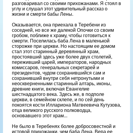
разговаривал со своими прихожанами. Я стоял в
углу и слушал этот удивительный рассказ о
жизни и смерти бабы Лены.
Оказывается, она приехала в Теребени из
соседней, но все же далекой Опочки со своим
гробом, поближе к храму, чтобы готовиться к
смерти. Поселилась баба Лена в маленькой
сторожке при церкви. Но настоящим ее домом
стал этот старинный деревянный храм,
простоявший здесь уже более двух столетий,
переживший царей, императоров, народных
комиссаров, генеральных секретарей и
президентов, чудом сохранившийся сам и
сохранивший внутри себя нетронутыми и
неоскверненными старинный алтарь, иконы,
древние книги, включая Евангелие
шестнадцатого века. Здесь же, в подполе
церкви, в семейном склепе, и по сей день
покоятся кости Иллариона Матвеевича Кутузова,
отца великого русского полководца,
основавшего этот храм...
Не было в Теребенях более добросовестной и
истовой прихожанки, чем баба Лена. Вера ее