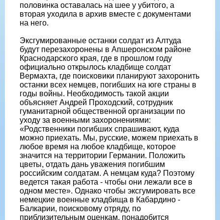
половинка оставалась на шее у убитого, а
вторая уходила в архив вместе с документами
на него.
Эксгумированные останки солдат из Алтуда
будут перезахоронены в Апшеронском районе
Краснодарского края, где в прошлом году
официально открылось кладбище солдат
Вермахта, где поисковики планируют захоронить
останки всех немцев, погибших на юге страны в
годы войны. Необходимость такой акции
объясняет Андрей Проходский, сотрудник
гуманитарной общественной организации по
уходу за военными захоронениями:
«Родственники погибших спрашивают, куда
можно приехать. Мы, русские, можем приехать в
любое время на любое кладбище, которое
значится на территории Германии. Положить
цветы, отдать дань уважения погибшим
российским солдатам. А немцам куда? Поэтому
ведется такая работа - чтобы они лежали все в
одном месте». Однако чтобы эксгумировать все
немецкие военные кладбища в Кабардино -
Балкарии, поисковому отряду, по
приблизительным оценкам, понадобится