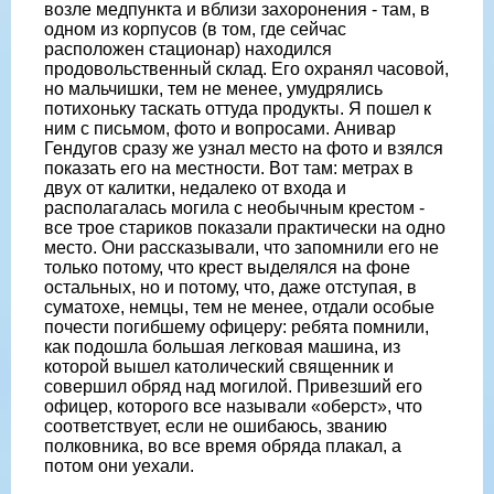
возле медпункта и вблизи захоронения - там, в
одном из корпусов (в том, где сейчас
расположен стационар) находился
продовольственный склад. Его охранял часовой,
но мальчишки, тем не менее, умудрялись
потихоньку таскать оттуда продукты. Я пошел к
ним с письмом, фото и вопросами. Анивар
Гендугов сразу же узнал место на фото и взялся
показать его на местности. Вот там: метрах в
двух от калитки, недалеко от входа и
располагалась могила с необычным крестом -
все трое стариков показали практически на одно
место. Они рассказывали, что запомнили его не
только потому, что крест выделялся на фоне
остальных, но и потому, что, даже отступая, в
суматохе, немцы, тем не менее, отдали особые
почести погибшему офицеру: ребята помнили,
как подошла большая легковая машина, из
которой вышел католический священник и
совершил обряд над могилой. Привезший его
офицер, которого все называли «оберст», что
соответствует, если не ошибаюсь, званию
полковника, во все время обряда плакал, а
потом они уехали.