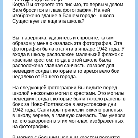
Когда Вы откроете это письмо, то первым делом
Вам бросится в глаза фотография. На ней
изображено здание в Вашем городе - школа.
Существует ли еще эта школа?
Вы, наверняка, удивитесь и спросите, каким
образом у меня оказалась эта фотография. Эта
фотография была отснята в январе 1942 года. У
входа в школу расположен маленький флажок с
красным крестом: тогда в этой школе была
расположена главная санчасть, лазарет для
немецких солдат, которые в то время вело бои
недалеко от Вашего города.
На следующей фотографии Вы видите перед
школой несколько могил с крестами. Это могилы
немецких солдат, которые были тяжело ранены в
боях за Ново-Полтавское в августовские дни
1942 года. Санитары принесли тяжело раненых
в школу, вернее, в главную санчасть. Там умерли
те, кто захоронен в этих могилах, изображенных
на фотографии.
В могиле с большим черным крестом покоится