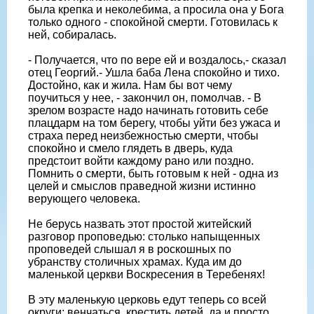
была крепка и неколебима, а просила она у Бога
только одного - спокойной смерти. Готовилась к
ней, собиралась.
- Получается, что по вере ей и воздалось,- сказал
отец Георгий.- Ушла баба Лена спокойно и тихо.
Достойно, как и жила. Нам бы вот чему
поучиться у нее, - закончил он, помолчав. - В
зрелом возрасте надо начинать готовить себе
плацдарм на том берегу, чтобы уйти без ужаса и
страха перед неизбежностью смерти, чтобы
спокойно и смело глядеть в дверь, куда
предстоит войти каждому рано или поздно.
Помнить о смерти, быть готовым к ней - одна из
целей и смыслов праведной жизни истинно
верующего человека.
Не берусь назвать этот простой житейский
разговор проповедью: столько напыщенных
проповедей слышал я в роскошных по
убранству столичных храмах. Куда им до
маленькой церкви Воскресения в Теребенях!
В эту маленькую церковь едут теперь со всей
округи: венчаться, крестить детей, да и просто