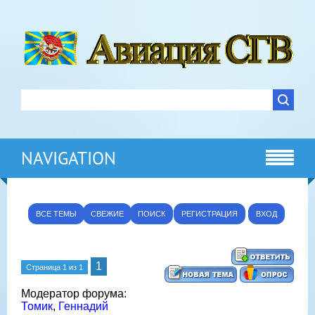
NAVIGATION
ВСЕ ТЕМЫ
СВЕЖИЕ
ПОИСК
РЕГИСТРАЦИЯ
ВХОД
1
Страница
1
из
1
Модератор форума:
Томик
,
Геннадий