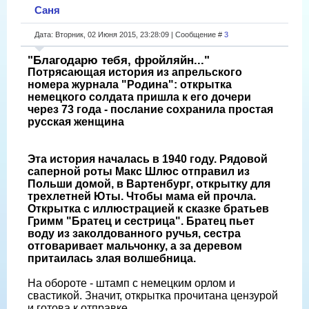
Саня
Дата: Вторник, 02 Июня 2015, 23:28:09 | Сообщение #
3
"Благодарю тебя, фройляйн..."
Потрясающая история из апрельского
номера журнала "Родина": открытка
немецкого солдата пришла к его дочери
через 73 года - послание сохранила простая
русская женщина
Эта история началась в 1940 году. Рядовой
саперной роты Макс Шлюс отправил из
Польши домой, в Вартенбург, открытку для
трехлетней Юты. Чтобы мама ей прочла.
Открытка с иллюстрацией к сказке братьев
Гримм "Братец и сестрица". Братец пьет
воду из заколдованного ручья, сестра
отговаривает мальчонку, а за деревом
притаилась злая волшебница.
На обороте - штамп с немецким орлом и
свастикой. Значит, открытка прочитана цензурой
и готова к отправке.