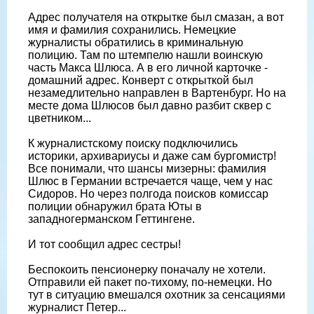
Адрес получателя на открытке был смазан, а вот
имя и фамилия сохранились. Немецкие
журналисты обратились в криминальную
полицию. Там по штемпелю нашли воинскую
часть Макса Шлюса. А в его личной карточке -
домашний адрес. Конверт с открыткой был
незамедлительно направлен в Вартенбург. Но на
месте дома Шлюсов был давно разбит сквер с
цветником...
К журналистскому поиску подключились
историки, архивариусы и даже сам бургомистр!
Все понимали, что шансы мизерны: фамилия
Шлюс в Германии встречается чаще, чем у нас
Сидоров. Но через полгода поисков комиссар
полиции обнаружил брата Юты в
западногерманском Геттингене.
И тот сообщил адрес сестры!
Беспокоить пенсионерку поначалу не хотели.
Отправили ей пакет по-тихому, по-немецки. Но
тут в ситуацию вмешался охотник за сенсациями
журналист Петер...