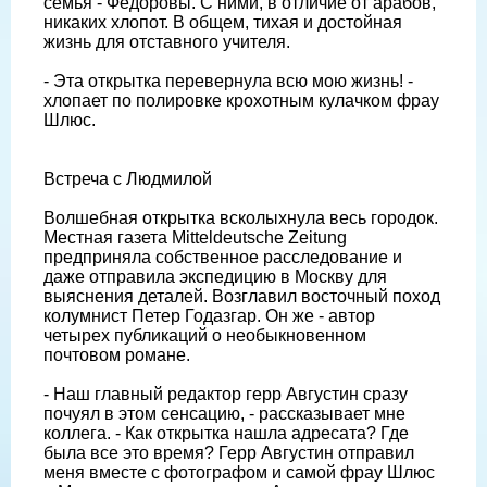
семья - Федоровы. С ними, в отличие от арабов,
никаких хлопот. В общем, тихая и достойная
жизнь для отставного учителя.
- Эта открытка перевернула всю мою жизнь! -
хлопает по полировке крохотным кулачком фрау
Шлюс.
Встреча с Людмилой
Волшебная открытка всколыхнула весь городок.
Местная газета Mitteldeutsche Zeitung
предприняла собственное расследование и
даже отправила экспедицию в Москву для
выяснения деталей. Возглавил восточный поход
колумнист Петер Годазгар. Он же - автор
четырех публикаций о необыкновенном
почтовом романе.
- Наш главный редактор герр Августин сразу
почуял в этом сенсацию, - рассказывает мне
коллега. - Как открытка нашла адресата? Где
была все это время? Герр Августин отправил
меня вместе с фотографом и самой фрау Шлюс