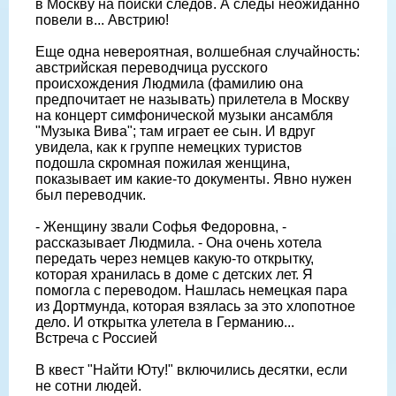
в Москву на поиски следов. А следы неожиданно
повели в... Австрию!
Еще одна невероятная, волшебная случайность:
австрийская переводчица русского
происхождения Людмила (фамилию она
предпочитает не называть) прилетела в Москву
на концерт симфонической музыки ансамбля
"Музыка Вива"; там играет ее сын. И вдруг
увидела, как к группе немецких туристов
подошла скромная пожилая женщина,
показывает им какие-то документы. Явно нужен
был переводчик.
- Женщину звали Софья Федоровна, -
рассказывает Людмила. - Она очень хотела
передать через немцев какую-то открытку,
которая хранилась в доме с детских лет. Я
помогла с переводом. Нашлась немецкая пара
из Дортмунда, которая взялась за это хлопотное
дело. И открытка улетела в Германию...
Встреча с Россией
В квест "Найти Юту!" включились десятки, если
не сотни людей.