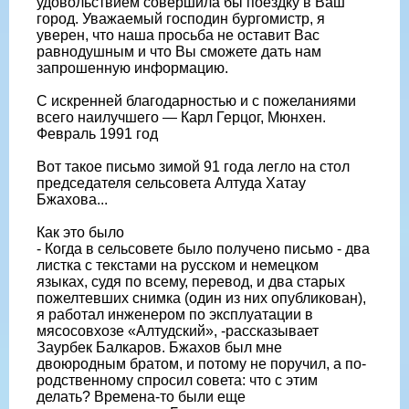
удовольствием совершила бы поездку в Ваш
город. Уважаемый господин бургомистр, я
уверен, что наша просьба не оставит Вас
равнодушным и что Вы сможете дать нам
запрошенную информацию.
С искренней благодарностью и с пожеланиями
всего наилучшего — Карл Герцог, Мюнхен.
Февраль 1991 год
Вот такое письмо зимой 91 года легло на стол
председателя сельсовета Алтуда Хатау
Бжахова...
Как это было
- Когда в сельсовете было получено письмо - два
листка с текстами на русском и немецком
языках, судя по всему, перевод, и два старых
пожелтевших снимка (один из них опубликован),
я работал инженером по эксплуатации в
мясосовхозе «Алтудский», -рассказывает
Заурбек Балкаров. Бжахов был мне
двоюродным братом, и потому не поручил, а по-
родственному спросил совета: что с этим
делать? Времена-то были еще