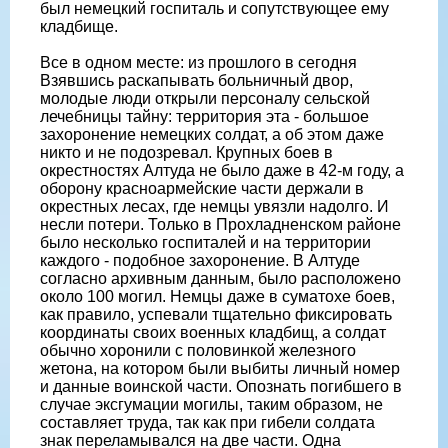
был немецкий госпиталь и сопутствующее ему
кладбище.
Все в одном месте: из прошлого в сегодня
Взявшись раскапывать больничный двор,
молодые люди открыли персоналу сельской
лечебницы тайну: территория эта - большое
захоронение немецких солдат, а об этом даже
никто и не подозревал. Крупных боев в
окрестностях Алтуда не было даже в 42-м году, а
оборону красноармейские части держали в
окрестных лесах, где немцы увязли надолго. И
несли потери. Только в Прохладненском районе
было несколько госпиталей и на территории
каждого - подобное захоронение. В Алтуде
согласно архивным данным, было расположено
около 100 могил. Немцы даже в суматохе боев,
как правило, успевали тщательно фиксировать
координаты своих военных кладбищ, а солдат
обычно хоронили с половинкой железного
жетона, на котором были выбиты личный номер
и данные воинской части. Опознать погибшего в
случае эксгумации могилы, таким образом, не
составляет труда, так как при гибели солдата
знак переламывался на две части. Одна