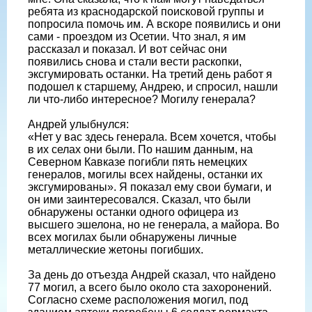
ребята из краснодарской поисковой группы и
попросила помочь им. А вскоре появились и они
сами - проездом из Осетии. Что знал, я им
рассказал и показал. И вот сейчас они
появились снова и стали вести раскопки,
эксгумировать останки. На третий день работ я
подошел к старшему, Андрею, и спросил, нашли
ли что-либо интересное? Могилу генерала?
Андрей улыбнулся:
«Нет у вас здесь генерала. Всем хочется, чтобы
в их селах они были. По нашим данным, на
Северном Кавказе погибли пять немецких
генералов, могилы всех найдены, останки их
эксгумированы». Я показал ему свои бумаги, и
он ими заинтересовался. Сказал, что были
обнаружены останки одного офицера из
высшего эшелона, но не генерала, а майора. Во
всех могилах были обнаружены личные
металлические жетоны погибших.
За день до отъезда Андрей сказал, что найдено
77 могил, а всего было около ста захоронений.
Согласно схеме расположения могил, под