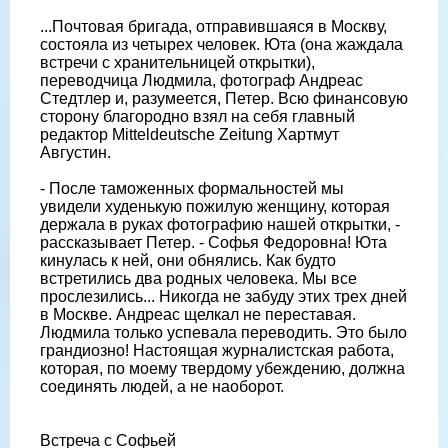
...Почтовая бригада, отправившаяся в Москву,
состояла из четырех человек. Юта (она жаждала
встречи с хранительницей открытки),
переводчица Людмила, фотограф Андреас
Стедтлер и, разумеется, Петер. Всю финансовую
сторону благородно взял на себя главный
редактор Mitteldeutsche Zeitung Хартмут
Августин.
- После таможенных формальностей мы
увидели худенькую пожилую женщину, которая
держала в руках фотографию нашей открытки, -
рассказывает Петер. - Софья Федоровна! Юта
кинулась к ней, они обнялись. Как будто
встретились два родных человека. Мы все
прослезились... Никогда не забуду этих трех дней
в Москве. Андреас щелкал не переставая.
Людмила только успевала переводить. Это было
грандиозно! Настоящая журналистская работа,
которая, по моему твердому убеждению, должна
соединять людей, а не наоборот.
Встреча с Софьей