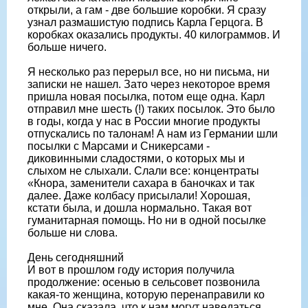
открыли, а гам - две большие коробки. Я сразу
узнал размашистую подпись Карла Герцога. В
коробках оказались продукты. 40 килограммов. И
больше ничего.
Я несколько раз перерыл все, но ни письма, ни
записки не нашел. Зато через некоторое время
пришла новая посылка, потом еще одна. Карл
отправил мне шесть (!) таких посылок. Это было
в годы, когда у нас в России многие продукты
отпускались по талонам! А нам из Германии шли
посылки с Марсами и Сникерсами -
диковинными сладостями, о которых мы и
слыхом не слыхали. Слали все: концентраты
«Кнора, заменители сахара в баночках и так
далее. Даже колбасу присылали! Хорошая,
кстати была, и дошла нормально. Такая вот
гуманитарная помощь. Но ни в одной посылке
больше ни слова.
День сегодняшний
И вот в прошлом году история получила
продолжение: осенью в сельсовет позвонила
какая-то женщина, которую перенаправили ко
мне. Она сказала, что к нам могут наведаться