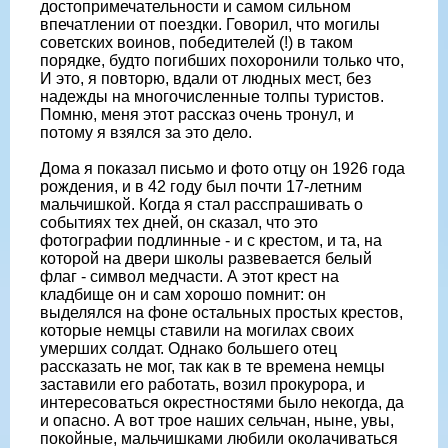
достопримечательности и самом сильном
впечатлении от поездки. Говорил, что могилы
советских воинов, победителей (!) в таком
порядке, будто погибших похоронили только что,
И это, я повторю, вдали от людных мест, без
надежды на многочисленные толпы туристов.
Помню, меня этот рассказ очень тронул, и
потому я взялся за это дело.
Дома я показал письмо и фото отцу он 1926 года
рождения, и в 42 году был почти 17-летним
мальчишкой. Когда я стал расспрашивать о
событиях тех дней, он сказал, что это
фотографии подлинные - и с крестом, и та, на
которой на двери школы развевается белый
флаг - символ медчасти. А этот крест на
кладбище он и сам хорошо помнит: он
выделялся на фоне остальных простых крестов,
которые немцы ставили на могилах своих
умерших солдат. Однако большего отец
рассказать не мог, так как в те времена немцы
заставили его работать, возил прокурора, и
интересоваться окрестностями было некогда, да
и опасно. А вот трое наших сельчан, ныне, увы,
покойные, мальчишками любили околачиваться