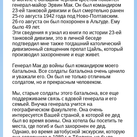
генерал-майор Эрвин Мак. Он был командиром
23-ей танковой дивизии и был смертельно ранен
25-го августа 1942 года под Ново-Полтавским.
26-го августа он был похоронен в Альтуде. Ему
было 49 лет.
Эти сведения я узнал из книги по истории 23-ей
танковой дивизии, это в личной беседе
подтвердил мне также тогдашний католический
дивизионный священник прелат Цайль, который
производил захоронение и еще живет.
Генерал Мак до войны был командиром моего
батальона. Все солдаты батальона очень ценило
и уважали его. Он был не только отличным
солдатом, но и прекрасным человеком.
Мы, старые солдаты этого батальона, все еще
поддерживаем связь с вдовой генерала и его
семьей. Внучка генерала учится на
географическом факультете. Она очень
интересуется Вашей страной, в которой ее дед
был во время воины. Она хотела бы посетить те
места, где погиб и был захоронен ее дед.
Однако, во время автобусной экскурсии, которую