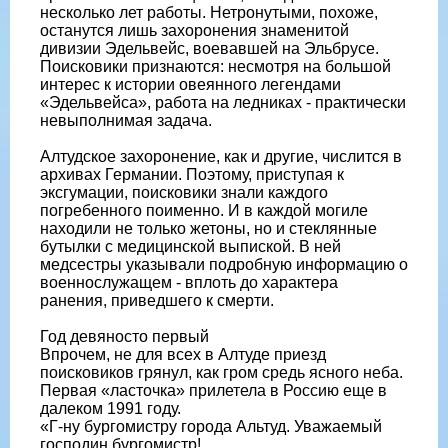
несколько лет работы. Нетронутыми, похоже,
останутся лишь захоронения знаменитой
дивизии Эдельвейс, воевавшей на Эльбрусе.
Поисковики признаются: несмотря на большой
интерес к истории овеянного легендами
«Эдельвейса», работа на ледниках - практически
невыполнимая задача.
Алтудское захоронение, как и другие, числится в
архивах Германии. Поэтому, приступая к
эксгумации, поисковики знали каждого
погребенного поименно. И в каждой могиле
находили не только жетоны, но и стеклянные
бутылки с медицинской выпиской. В ней
медсестры указывали подробную информацию о
военнослужащем - вплоть до характера
ранения, приведшего к смерти.
Год девяносто первый
Впрочем, не для всех в Алтуде приезд
поисковиков грянул, как гром средь ясного неба.
Первая «ласточка» прилетела в Россию еще в
далеком 1991 году.
«Г-ну бургомистру города Альтуд. Уважаемый
господин бургомистр!