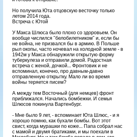
Но получила Юта отцовскую весточку только
летом 2014 года.
Встреча с Ютой
У Макса Шлюса было плохо со здоровьем. Он
вообще числился "белобилетником" и, если бы
не война, не призвался бы в армию. В Польше
рыл окопы, часто ночевал на холодной земле - в
1942м у Макса обнаружили открытую форму
туберкулеза и отправили домой. Радостная
встреча с женой, дочкой... Фронтовик и не
вспоминал, конечно, про давным-давно
отправленную открытку. Мало ли во время
войны теряется писем?
А между тем Восточный (для немцев) фронт
приближался. Начались бомбежки. И семья
Шлюсов покинула Вартенбург.
- Мне было 9 лет, - вспоминает Юта Шлюс, - и я
хорошо помню, как бухали бомбы. Вот этот
свист, когда мурашки по коже... Папа собрал нас
с мамой и двумя братиками, и мы поехали в