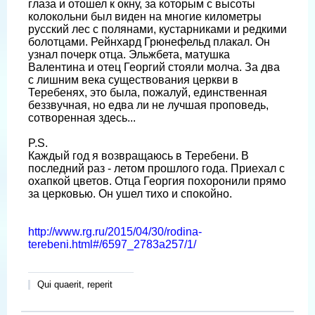
глаза и отошел к окну, за которым с высоты
колокольни был виден на многие километры
русский лес с полянами, кустарниками и редкими
болотцами. Рейнхард Грюнефельд плакал. Он
узнал почерк отца. Эльжбета, матушка
Валентина и отец Георгий стояли молча. За два
с лишним века существования церкви в
Теребенях, это была, пожалуй, единственная
беззвучная, но едва ли не лучшая проповедь,
сотворенная здесь...
P.S.
Каждый год я возвращаюсь в Теребени. В
последний раз - летом прошлого года. Приехал с
охапкой цветов. Отца Георгия похоронили прямо
за церковью. Он ушел тихо и спокойно.
http://www.rg.ru/2015/04/30/rodina-
terebeni.html#/6597_2783a257/1/
Qui quaerit, reperit