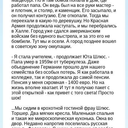
Магдебург. Но и там бомба попала в дом, где
работал папа. Он ведь был на все руки мастер -
и плотник, и столяр, и каменщик. Его засыпало, и
он получил контузию. Еле откопали. Тогда мы
переехали в какую-то деревушку. Но Красная
Армия продолжала наступать, и мы перебрались
в Халле. Город уже сдался американским
войскам без единого выстрела, и за это его не
бомбили. Тут мы и осели. А город позднее вошел
в советскую зону оккупации.
- Я стала учителем, - продолжает Юта Шлюс. -
Папа умер в 1959м от туберкулеза. Даже
объединение Германии прошло для нашего
семейства без особых потерь. Я как работала в
колледже, так и продолжала до самой пенсии.
Пенсия у меня скромная - 1400 евро. Но на
жизнь вполне хватает. И тут я получаю пакет с
этой открыткой - как привет с того света! Просто
шок!
...Мы сидим в крохотной гостиной фрау Шлюс.
Торшер. Два мягких кресла. Маленькая спальня
и такая же микроскопическая кухонька. Окна во
двор. Недавно напротив поселилась русская