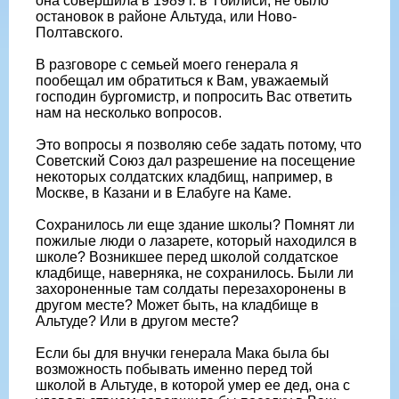
она совершила в 1989 г. в Тбилиси, не было
остановок в районе Альтуда, или Ново-
Полтавского.
В разговоре с семьей моего генерала я
пообещал им обратиться к Вам, уважаемый
господин бургомистр, и попросить Вас ответить
нам на несколько вопросов.
Это вопросы я позволяю себе задать потому, что
Советский Союз дал разрешение на посещение
некоторых солдатских кладбищ, например, в
Москве, в Казани и в Елабуге на Каме.
Сохранилось ли еще здание школы? Помнят ли
пожилые люди о лазарете, который находился в
школе? Возникшее перед школой солдатское
кладбище, наверняка, не сохранилось. Были ли
захороненные там солдаты перезахоронены в
другом месте? Может быть, на кладбище в
Альтуде? Или в другом месте?
Если бы для внучки генерала Мака была бы
возможность побывать именно перед той
школой в Альтуде, в которой умер ее дед, она с