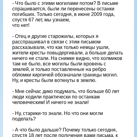
- Что было с этими могилами потом? В письме
спрашивается, были ли перенесены останки
погибших. Только сегодня, в июне 2009 года,
спустя 67 лет, мы узнаем,
что нет!
- Отец и другие старожилы, которых я
расспрашивал в связи с этим письмом
рассказывали, что как только немцы ушли,
жители кресты повыдергивали, а больше делать
ничего не стали. На снимке видно, что холмиков
там не было, все могилы были вровень с
землей, и только поставленные на ребро
обломки кирпичей обозначали границы могил.
Ну, и кресты были воткнуты в землю.
- Мне сейчас дико подумать, что больше 60 лет
люди ходили практически по останкам
человеческим! И ничего не знали!
- Ну, старики-то знали. Но что они могли
поделать?
- А что было дальше? Почему только сегодня,
спустя 18 лет после получения вами письма, к