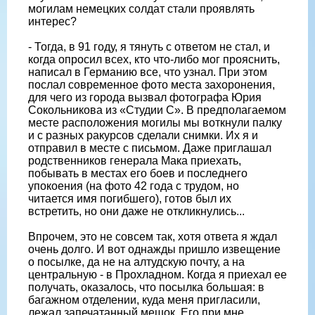
могилам немецких солдат стали проявлять
интерес?
- Тогда, в 91 году, я тянуть с ответом не стал, и
когда опросил всех, кто что-либо мог прояснить,
написал в Германию все, что узнал. При этом
послал современное фото места захоронения,
для чего из города вызвал фотографа Юрия
Сокольникова из «Студии С». В предполагаемом
месте расположения могилы мы воткнули палку
и с разных ракурсов сделали снимки. Их я и
отправил в месте с письмом. Даже приглашал
родственников генерала Мака приехать,
побывать в местах его боев и последнего
упокоения (на фото 42 года с трудом, но
читается имя погибшего), готов был их
встретить, но они даже не откликнулись...
Впрочем, это не совсем так, хотя ответа я ждал
очень долго. И вот однажды пришло извещение
о посылке, да не на алтудскую почту, а на
центральную - в Прохладном. Когда я приехал ее
получать, оказалось, что посылка большая: в
багажном отделении, куда меня пригласили,
лежал запечатанный мешок. Его при мне